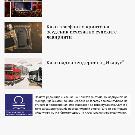
Како телефон со крипто на
осуденик исчезна во судските
лавиринти
Како падна тендерот со „Икарус“