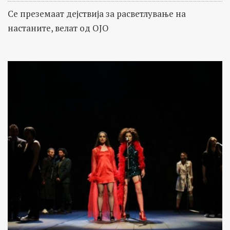
Се преземаат дејствија за расветлување на
настаните, велат од ОЈО