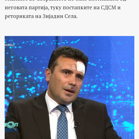
неговата партија, туку постапките на СДСМ и
реториката на Зијадин Села.