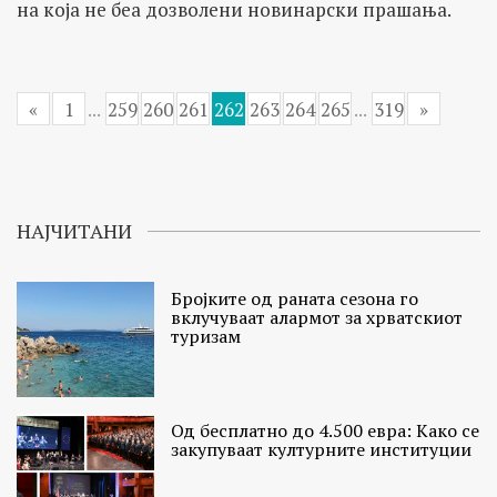
на која не беа дозволени новинарски прашања.
«
1
...
259
260
261
262
263
264
265
...
319
»
НАЈЧИТАНИ
Бројките од раната сезона го
вклучуваат алармот за хрватскиот
туризам
Од бесплатно до 4.500 евра: Како се
закупуваат културните институции