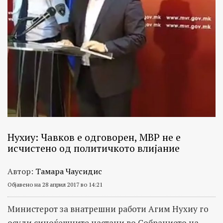
Нухиу: Чавков е одговорен, МВР не е
исчистено од политичкото влијание
Автор:
Тамара Чаусидис
Објавено на 28 април 2017 во 14:21
Министерот за внатрешни работи Агим Нухиу го
осуди синоќешните настани во Собранието на