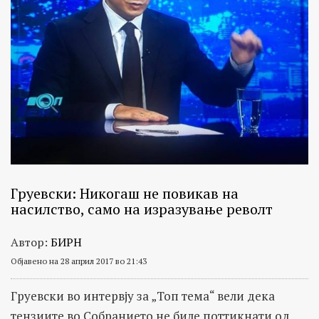
Груевски: Никогаш не повикав на
насилство, само на изразување револт
Автор:
БИРН
Објавено на 28 април 2017 во 21:43
Груевски во интервју за „Топ тема“ вели дека
тензиите во Собранието не биле поттикнати од