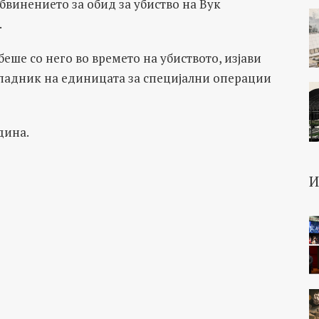
винението за обид за убиство на Вук
.
беше со него во времето на убиството, изјави
ипадник на единицата за специјални операции
дина.