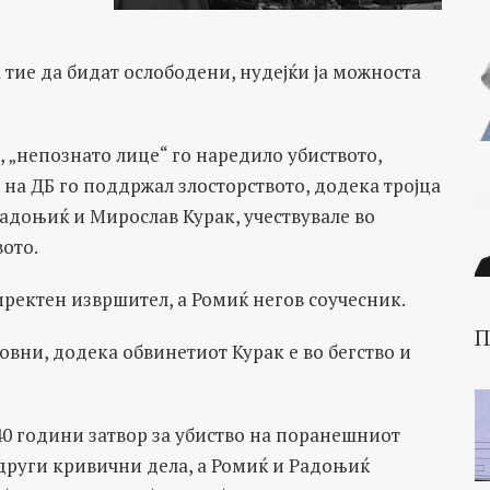
тие да бидат ослободени, нудејќи ја можноста
, „непознато лице“ го наредило убиството,
а ДБ го поддржал злосторството, додека тројца
адоњиќ и Мирослав Курак, учествувале во
ото.
ректен извршител, а Ромиќ негов соучесник.
П
новни, додека обвинетиот Курак е во бегство и
0 години затвор за убиство на поранешниот
 други кривични дела, а Ромиќ и Радоњиќ