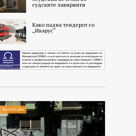
судските лавиринти
Како падна тендерот со
„Икарус“
РЕПОРТАЖИ