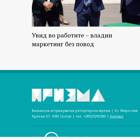
Увид во работите – владин
маркетинг без повод
Балканска истражувачка репортерска мрежа | Ул. Мирослав
Крлежа 67, 1000 Скопје | тел. +38923290280­ |
Контакт