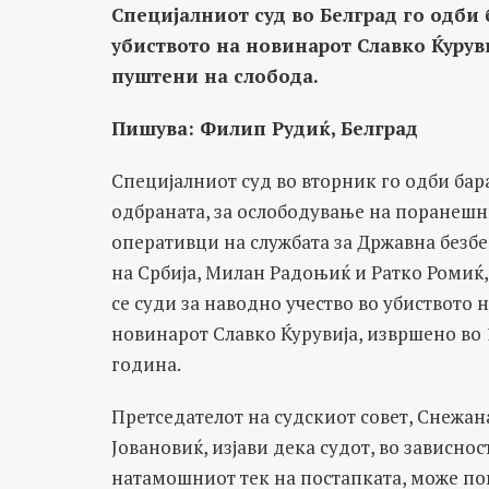
Специјалниот суд во Белград го одби 
убиството на новинарот Славко Ќуруви
пуштени на слобода.
Пишува: Филип Рудиќ, Белград
Специјалниот суд во вторник го одби бар
одбраната, за ослободување на поранешн
оперативци на службата за Државна безбе
на Србија, Милан Радоњиќ и Ратко Ромиќ,
се суди за наводно учество во убиството 
новинарот Славко Ќурувија, извршено во 
година.
Претседателот на судскиот совет, Снежан
Јовановиќ, изјави дека судот, во зависнос
натамошниот тек на постапката, може по