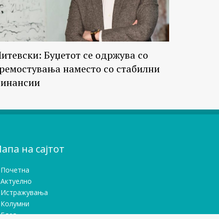
итевски: Буџетот се одржува со
ремостувања наместо со стабилни
инансии
апа на сајтот
Почетна
Актуелно
Истражувањa
Колумни
Блог