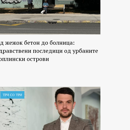
д жежок бетон до болница:
дравствени последици од урбаните
оплински острови
ТРИ СО ТРИ