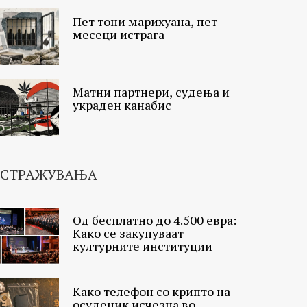
Пет тони марихуана, пет
месеци истрага
Матни партнери, судења и
украден канабис
ИСТРАЖУВАЊА
Од бесплатно до 4.500 евра:
Како се закупуваат
културните институции
Како телефон со крипто на
осуденик исчезна во