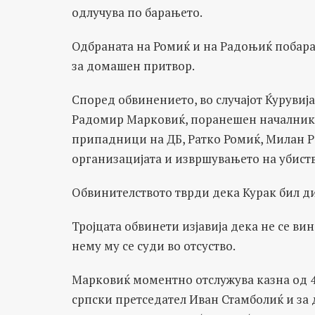
одлучува по барањето.
Одбраната на Ромиќ и на Радоњиќ побара 
за домашен притвор.
Според обвинението, во случајот Ќурувија
Радомир Марковиќ, поранешен началник н
припадници на ДБ, Ратко Ромиќ, Милан Р
организацијата и извршувањето на убиств
Обвинителството тврди дека Курак бил ди
Тројцата обвинети изјавија дека не се ви
нему му се суди во отсуство.
Марковиќ моментно отслужува казна од 4
српски претседател Иван Стамболиќ и за