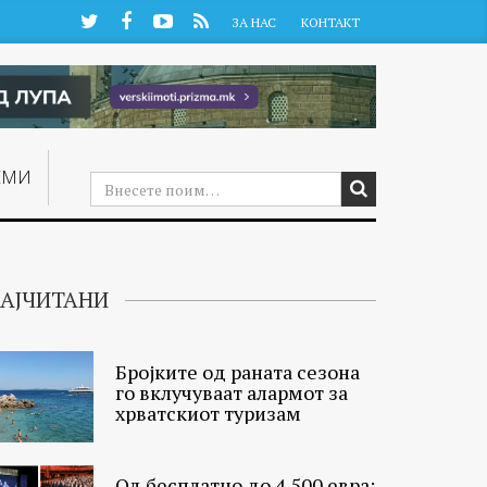
Twitter
Facebook
YouTube
RSS
ЗА НАС
КОНТАКТ
ЕМИ
АЈЧИТАНИ
Бројките од раната сезона
го вклучуваат алармот за
хрватскиот туризам
Од бесплатно до 4.500 евра: