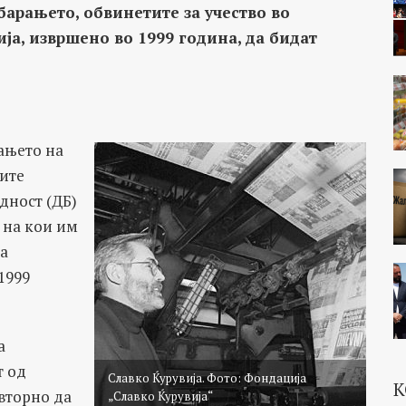
барањето, обвинетите за учество во
ја, извршено во 1999 година, да бидат
ањето на
ите
дност (ДБ)
 на кои им
на
1999
а
т од
Славко Ќурувија. Фото: Фондација
К
вторно да
„Славко Ќурувија“