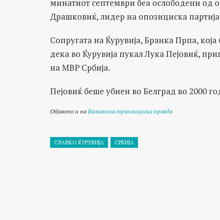
минатиот септември беа ослободени од об
Драшковиќ, лидер на опозициска партија
Сопругата на Ќурувија, Бранка Прпа, која 
дека во Ќурувија пукал Лука Пејовиќ, пр
на МВР Србија.
Пејовиќ беше убиен во Белград во 2000 го
Објавено и на
Балканска транзициска правда
СЛАВКО ЌУРУВИЈА
СРБИЈА