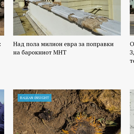
:
Над пола милион евра за поправки
О
на барокниот МНТ
З
т
BALKAN INSIGHT