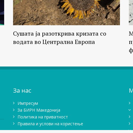
Сушата ја разоткрива кризата со
М
водата во Централна Европа
п
ф
За нас
М
Импресум
Зa БИРН Македонија
Политика на приватност
Правила и услови на користење