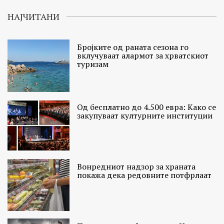
НАЈЧИТАНИ
Бројките од раната сезона го
вклучуваат алармот за хрватскиот
туризам
Од бесплатно до 4.500 евра: Како се
закупуваат културните институции
Вонредниот надзор за храната
покажа дека редовните потфрлаат