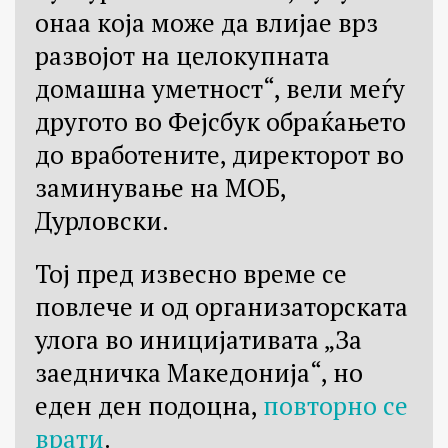
онаа која може да влијае врз
развојот на целокупната
домашна уметност“, вели меѓу
другото во Фејсбук обраќањето
до вработените, директорот во
заминување на МОБ,
Дурловски.
Тој пред извесно време се
повлече и од организаторската
улога во иницијативата „За
заедничка Македонија“, но
еден ден подоцна,
повторно се
врати
.