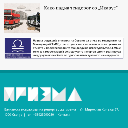
Како падна тендерот со „Икарус“
Балканска истражувачка репортерска мрежа | Ул. Мирослав Крлежа 67,
1000 Скопје | тел. +38923290280­ |
Контакт