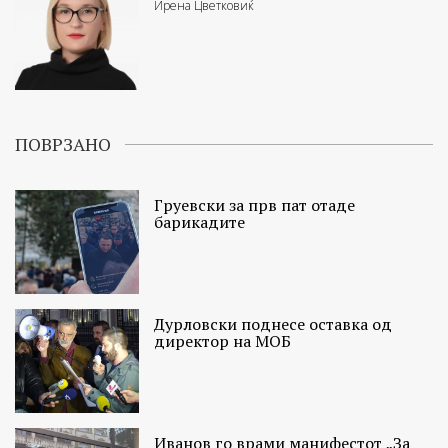
Ирена Цветковиќ
ПОВРЗАНО
Груевски за прв пат отаде
барикадите
Дурловски поднесе оставка од
директор на МОБ
Иванов го врами манифестот „За