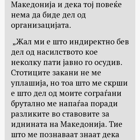
Македонија и дека тој повеќе
нема да биде дел од
организацијата.
„Жал ми е што индиректно бев
дел од насилството кое
неколку пати јавно го осудив.
Стотиците закани не ме
уплашија, но тоа што ме скрши
е што дел од моите сограѓани
брутално ме напаѓаа поради
разликите во ставовите за
иднината на Македонија. Тие
што ме познаваат знаат дека