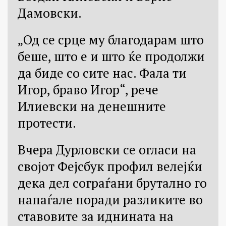
Дамовски.
„Од се срце му благодарам што
беше, што е и што ќе продолжи
да биде со сите нас. Фала ти
Игор, браво Игор“, рече
Илиевски на денешните
протести.
Вчера Дурловски се огласи на
својот Фејсбук профил велејќи
дека дел сограѓани брутално го
напаѓале поради разликите во
ставовите за иднината на