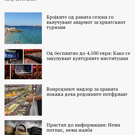
Бројките од раната сезона го
вклучуваат алармот за хрватскиот
туризам
Од бесплатно до 4.500 евра: Како се
закупуваат културните институции
Вонредниот надзор за храната
покажа дека редовните потфрлаат
Пристап до информации: Нема
потпис, нема жалба