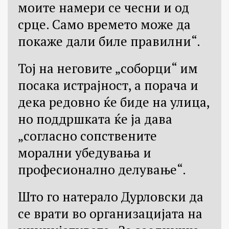
моите намери се чесни и од
срце. Само времето може да
покаже дали биле правилни“.
Тој на неговите „соборци“ им
посака истрајност, а порача и
дека редовно ќе биде на улица,
но поддршката ќе ја дава
„согласно сопствените
морални убедувања и
професионално делување“.
Што го натерало Дурловски да
се врати во организацијата на