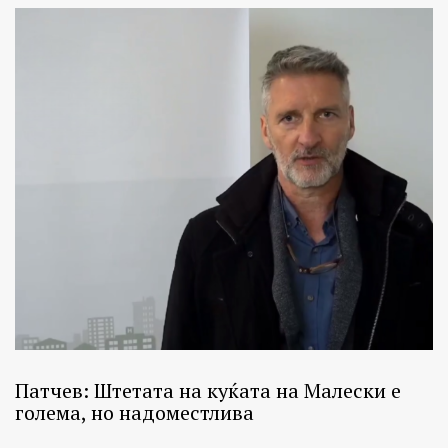
Патчев: Штетата на куќата на Малески е
голема, но надоместлива