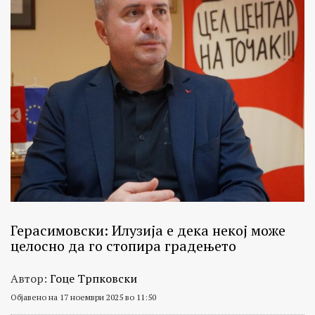
Герасимовски: Илузија е дека некој може
целосно да го стопира градењето
Автор:
Гоце Трпковски
Објавено на 17 ноември 2025 во 11:50