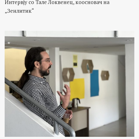
Интервју со Тале Локвенец, коосновач на
„Зенлитик“