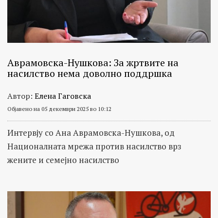
важни
општествено
политички
личности
Аврамовска-Нушкова: За жртвите на
насилство нема доволно поддршка
Автор:
Елена Гаговска
Објавено на 05 декември 2025 во 10:12
Интервју со Ана Аврамовска-Нушкова, од
Националната мрежа против насилство врз
жените и семејно насилство