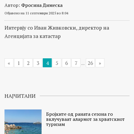
Автор:
Фросина Димеска
Објавено на 11 септември 2025 во 8:04
Интервју со Иван Живковски, директор на
Агенцијата за катастар
«
1
2
3
4
5
6
7
...
26
»
НАЈЧИТАНИ
Бројките од раната сезона го
вклучуваат алармот за хрватскиот
туризам