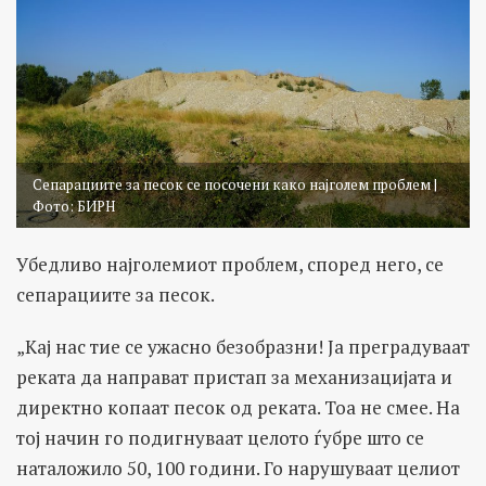
Сепарациите за песок се посочени како најголем проблем |
Фото: БИРН
Убедливо најголемиот проблем, според него, се
сепарациите за песок.
„Кај нас тие се ужасно безобразни! Ја преградуваат
реката да направат пристап за механизацијата и
директно копаат песок од реката. Тоа не смее. На
тој начин го подигнуваат целото ѓубре што се
наталожило 50, 100 години. Го нарушуваат целиот