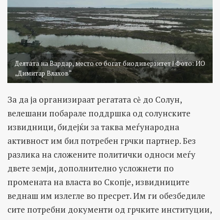
Делтата на Вардар, место со богат биодиверзитет | Фото: ИО
„Димитар Влахов“
За да ја организираат регатата сѐ до Солун,
велешани побарале поддршка од солунските
извидници, бидејќи за таква меѓународна
активност им бил потребен грчки партнер. Без
разлика на сложените политички односи меѓу
двете земји, дополнително усложнети по
промената на власта во Скопје, извидниците
веднаш им излегле во пресрет. Им ги обезбедиле
сите потребни документи од грчките институции,