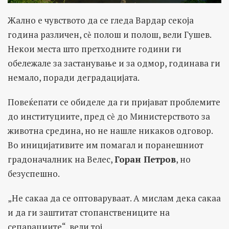
Жално е чувството да се гледа Вардар секоја
година различен, сѐ полош и полош, вели Гушев.
Некои места што претходните години ги
обележале за застанување и за одмор, годинава ги
немало, поради деградацијата.
Повеќепати се обиделе да ги пријават проблемите
до институциите, пред сѐ до Министерството за
животна средина, но не нашле никаков одговор.
Во иницијативите им помагал и поранешниот
градоначалник на Велес,
Горан Петров
, но
безуспешно.
„Не сакаа да се оптоваруваат. А мислам дека сакаа
и да ги заштитат стопанствениците на
сепарациите“, вели тој.