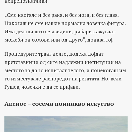
непрепознатливи.
„Сме наоѓале и без рака, и без нога, и без глава.
Никогаш не сме нашле нормална човечка фигура.
Има делови што се изедени, рибари кажуваат
можеби од сомови или од друго“, додава тој.
Процедурите траат долго, додека дојдат
претставници од сите надлежни институции на
местото за да го испитаат телото, и понекогаш им
го изместувале распоредот на регатата. Но, вели
Гушев, човечки е да се пријави.
Аксиос – сосема поинакво искуство