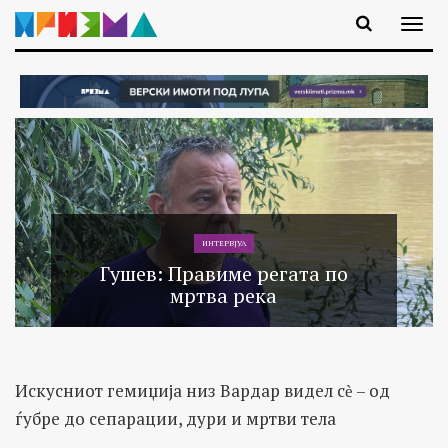
ИНТЕРВЈУА
Гушев: Правиме регата по
мртва река
Искусниот гемиџија низ Вардар видел сѐ – од
ѓубре до сепарации, дури и мртви тела