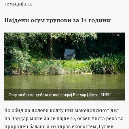
гемиџијата.
Најдени осум трупови за 14 години
Стар мебел во дебела сенка покрај Вардар | Фото: БИРН
Во обид да долови колку низ македонскиот дел
на Вардар може да се најде сѐ, освен чиста река во
природен баланс и со здрав екосистем, Гушев