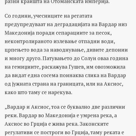
разни краишта на Отоманската империја.
Со години, учесниците на регатата
предупредуваат на деградацијата на Вардар низ
Македонија поради сепарациите за песок,
неконтролираното излевање отпадни води,
црпењето вода за наводнување, дивите депонии
и многу друго. Патувањето до Солун оваа година
на гемиџиите, раскажува Гушев, им овозможила
да видат една сосема поинаква слика на Вардар
од јужната страна на границата, или на Аксиос,
како што таму се нарекува.
„Вардар и Аксиос, тоа се буквално две различни
реки. Вардар во Македонија е умрена река, а
Аксиос во Грција е жива река. Законските
регулативи се построги во Грција, таму реката е