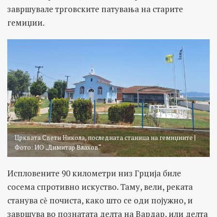
завршувале трговските патувања на старите
гемиџии.
Црквата Свети Никола, последната станица на гемиџиите |
Фото: ИО „Димитар Влахов“
Испловените 90 километри низ Грција биле
сосема спротивно искуство. Таму, вели, реката
станува сѐ почиста, како што се оди појужно, и
завршува во познатата делта на Вардар, или делта