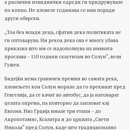
а различни извиднички одреди ги придружувале
по копно. Не пловеле годинава со нив поради
други обврски.
„Тоа беа млади деца, сфатив дека политиката не
ги оптоварува. Ни рекоа дека ова е многу убава
приказна што им се надополнува на нивната
прослава – 110 години скаутизам во Солун“, вели
Гушев.
Бидејќи нема граничен премин во самата река,
пловењето кон Солун морало да го прекинат пред
Гевгелија, да се качат во автобус, да ја натоварат
целата опрема, па повторно да запловат кај
Евзони. Низ Грција имале три етапи – до
Акропотамис, Ксалатра и до црквата „Свети
Никола“ пред Солун, каде што традиционално