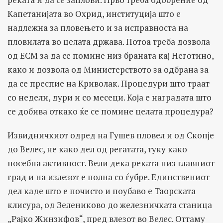
Капетанијата во Охрид, институција што е
надлежна за пловењето и за исправноста на
пловилата во целата држава. Потоа треба дозвола
од ЕСМ за да се помине низ браната кај Неготино,
како и дозвола од Министерството за одбрана за
да се преспие на Криволак. Процедури што траат
со недели, дури и со месеци. Која е наградата што
се добива откако ќе се помине целата процедура?
Извидничкиот одред на Гушев пловел и од Скопје
до Велес, не како дел од регатата, туку како
посебна активност. Вели дека реката низ главниот
град и на излезот е полна со ѓубре. Единствениот
дел каде што е почисто и поубаво е Таорската
клисура, од Зелениково до железничката станица
„Рајко Жинзифов“, пред влезот во Велес. Оттаму