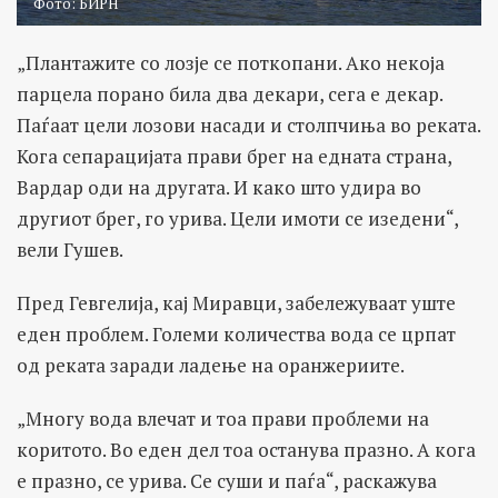
Фото: БИРН
„Плантажите со лозје се поткопани. Ако некоја
парцела порано била два декари, сега е декар.
Паѓаат цели лозови насади и столпчиња во реката.
Кога сепарацијата прави брег на едната страна,
Вардар оди на другата. И како што удира во
другиот брег, го урива. Цели имоти се изедени“,
вели Гушев.
Пред Гевгелија, кај Миравци, забележуваат уште
еден проблем. Големи количества вода се црпат
од реката заради ладење на оранжериите.
„Многу вода влечат и тоа прави проблеми на
коритото. Во еден дел тоа останува празно. А кога
е празно, се урива. Се суши и паѓа“, раскажува