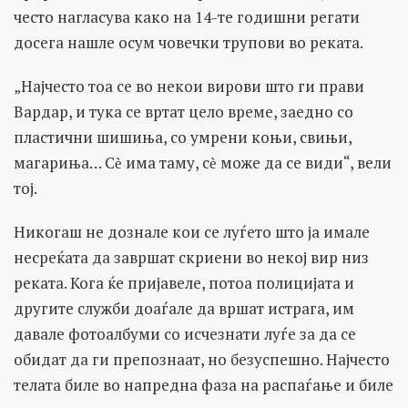
често нагласува како на 14-те годишни регати
досега нашле осум човечки трупови во реката.
„Најчесто тоа се во некои вирови што ги прави
Вардар, и тука се вртат цело време, заедно со
пластични шишиња, со умрени коњи, свињи,
магариња… Сѐ има таму, сѐ може да се види“, вели
тој.
Никогаш не дознале кои се луѓето што ја имале
несреќата да завршат скриени во некој вир низ
реката. Кога ќе пријавеле, потоа полицијата и
другите служби доаѓале да вршат истрага, им
давале фотоалбуми со исчезнати луѓе за да се
обидат да ги препознаат, но безуспешно. Најчесто
телата биле во напредна фаза на распаѓање и биле