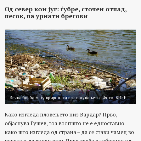
Од север кон југ: ѓубре, сточен отпад,
песок, па урнати брегови
Вечна борба меѓу природата и загадувањето | Фото: БИРН
Како изгледа пловењето низ Вардар? Прво,
објаснува Гушев, тоа воопшто не е едноставно
како што изгледа од страна – да се стави чамец во
реката и да се заплови. Прво треба одобрение од