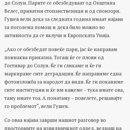
до Солун. Парите се обезбедуваат од Општина
Велес, приватни стопанственици и од спонзори.
Гушев вели дека за следната година имаат најави
за поголема помош и дека било можно во
активноста да се вклучи и Европската Унија.
„Ако се обезбедат повеќе пари, јас ќе направам
поинаква приказна. Тогаш ќе се плови од
Гостивар до Солун. Ќе ги сликаме и ќе ги
маркираме сите деградации. Ќе направиме една
фотоизложба за народот да види. Ќе ги поканиме
сите институции и ќе им кажеме – тука имате ова,
таму имате тоа. А понатаму – повелете, решавајте
го проблемот“, вели Гушев.
Со оваа најава заврши нашиот разговор во
просториите на извидничкиот одред, веднаш на