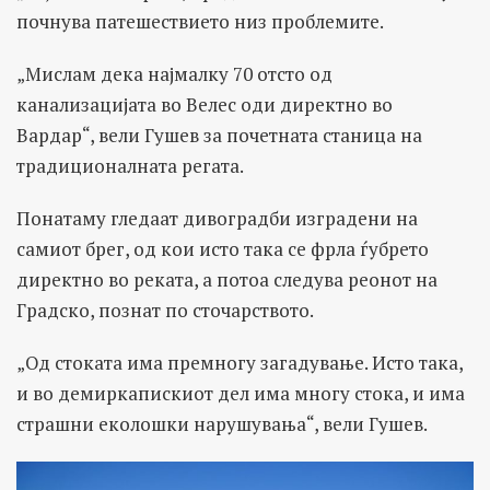
почнува патешествието низ проблемите.
„Мислам дека најмалку 70 отсто од
канализацијата во Велес оди директно во
Вардар“, вели Гушев за почетната станица на
традиционалната регата.
Понатаму гледаат дивоградби изградени на
самиот брег, од кои исто така се фрла ѓубрето
директно во реката, а потоа следува реонот на
Градско, познат по сточарството.
„Од стоката има премногу загадување. Исто така,
и во демиркапискиот дел има многу стока, и има
страшни еколошки нарушувања“, вели Гушев.