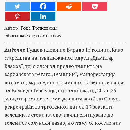
Автор:
Гоце Трпковски
Објавено на 05 август 2024 во 10:28
Анѓелче Гушев
плови по Вардар 15 години. Како
старешина на извидничкиот одред „Димитар
Влахов“, тој е еден од предводниците на
вардарската регата „Гемиџии“, манифестација
што се одржува еднаш годишно. Најчесто се плови
од Велес до Гевгелија, но годинава, од 20 до 26
јуни, современите гемиџии патуваа сѐ до Солун,
рекреирајќи го трговскиот пат од 19 век, кога
велешките стоки на овој начин стигнувале до
големиот солунски пазар, а оттаму се носеле низ