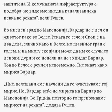
заштитена. И комуналната инфраструктура е
подобра, не видовме ниедна канализациска
цевка во реката“, вели Гушев.
Во ниеден град во Македонија, Вардар не е дел од
животот како во Велес. Реката го сече и Скопје на
два дела, слично како и Велес, но главниот град е
голем, и на многу скопјани може да им се случи со
денови, дури и со недели да не го видат Вардар.
Тоа во Велес е речиси невозможно. Тие знаат како
мириса Вардар.
„Ние, велешани сме научени да го чувствуваме тој
мирис. Но, Вардар веќе не мириса на Вардар во
Македонија. Во Грција, повторно го препознавме
мирисот на реката“, додава Гушев.