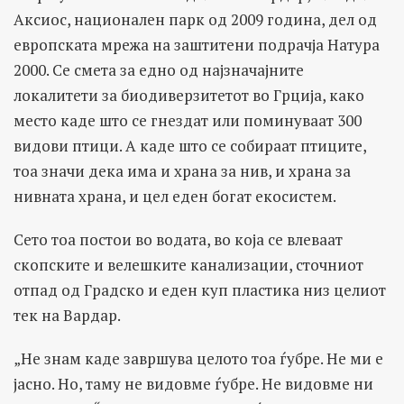
Аксиос, национален парк од 2009 година, дел од
европската мрежа на заштитени подрачја Натура
2000. Се смета за едно од најзначајните
локалитети за биодиверзитетот во Грција, како
место каде што се гнездат или поминуваат 300
видови птици. А каде што се собираат птиците,
тоа значи дека има и храна за нив, и храна за
нивната храна, и цел еден богат екосистем.
Сето тоа постои во водата, во која се влеваат
скопските и велешките канализации, сточниот
отпад од Градско и еден куп пластика низ целиот
тек на Вардар.
„Не знам каде завршува целото тоа ѓубре. Не ми е
јасно. Но, таму не видовме ѓубре. Не видовме ни