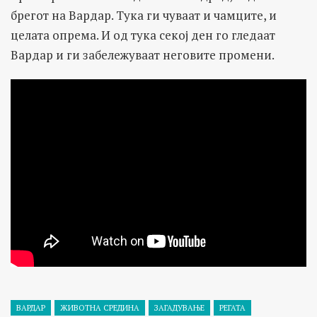
брегот на Вардар. Тука ги чуваат и чамците, и
целата опрема. И од тука секој ден го гледаат
Вардар и ги забележуваат неговите промени.
ВАРДАР
ЖИВОТНА СРЕДИНА
ЗАГАДУВАЊЕ
РЕГАТА