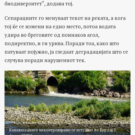
биодиверзитет“, додава тој.
Сепарациите го менуваат текот на реката, а кога
тој ќе се измени на едно место, потоа водата
удира во бреговите од поинаков агол,
подиректно, и ги урива. Поради тоа, како што
патуваат појужно, ја гледаат деградацијата што се
случува поради нарушениот тек.
Канализациите неконтролирано се истураат во Вардар |