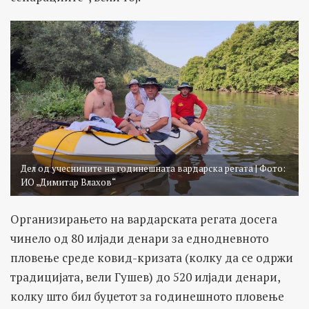
Дел од учесниците на годинешната вардарска регата | Фото:
ИО „Димитар Влахов“
Организирањето на вардарската регата досега
чинело од 80 илјади денари за еднодневното
пловење среде ковид-кризата (колку да се одржи
традицијата, вели Гушев) до 520 илјади денари,
колку што бил буџетот за годинешното пловење