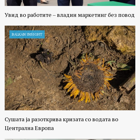
Увид во работите – владин маркетинг без повод
BALKAN INSIGHT
Сушата ја разоткрива кризата со водата во
Централна Европа