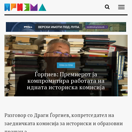
ТРИ СО ТРИ
Ѓоргиев: Премиерот ја
компромитира работата на
идната историска комисија
Разговор со Драги Ѓоргиев, копретседател на
заедничката комисија за историски и образовни
прашања