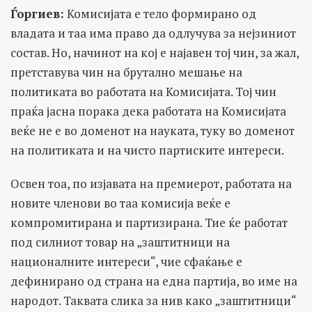
Ѓоргиев
:
Комисијата е тело формирано од
владата и таа има право да одлучува за нејзиниот
состав. Но, начинот на кој е најавен тој чин, за жал,
претставува чин на брутално мешање на
политиката во работата на Комисијата. Тој чин
праќа јасна порака дека работата на Комисијата
веќе не е во доменот на науката, туку во доменот
на политиката и на чисто партиските интереси.
Освен тоа, по изјавата на премиерот, работата на
новите членови во таа комисија веќе е
компромитирана и партизирана. Тие ќе работат
под силниот товар на „заштитници на
националните интереси“, чие сфаќање е
дефинирано од страна на една партија, во име на
народот. Таквата слика за нив како „заштитници“