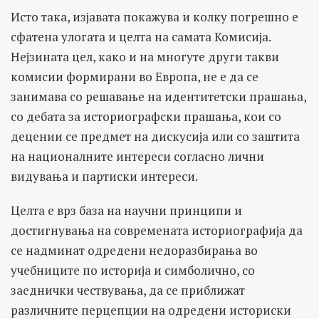
Исто така, изјавата покажува и колку погрешно е
сфатена улогата и целта на самата Комисија.
Нејзината цел, како и на многуте други такви
комисии формирани во Европа, не е да се
занимава со решавање на идентитетски прашања,
со дебата за историографски прашања, кои со
децении се предмет на дискусија или со заштита
на националните интереси согласно лични
видувања и партиски интереси.
Целта е врз база на научни принципи и
достигнувања на современата историографија да
се надминат одредени недоразбирања во
учебниците по историја и симболично, со
заеднички чествувања, да се приближат
различните перцепции на одредени историски