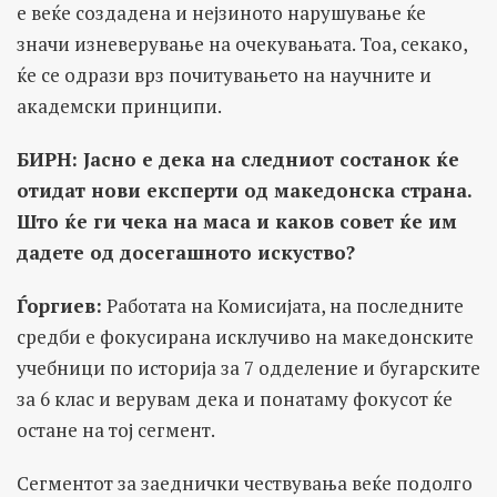
е веќе создадена и нејзиното нарушување ќе
значи изневерување на очекувањата. Тоа, секако,
ќе се одрази врз почитувањето на научните и
академски принципи.
БИРН: Јасно е дека на следниот состанок ќе
отидат нови експерти од македонска страна.
Што ќе ги чека на маса и каков совет ќе им
дадете од досегашното искуство?
Ѓоргиев
:
Работата на Комисијата, на последните
средби е фокусирана исклучиво на македонските
учебници по историја за 7 oдделение и бугарските
за 6 клас и верувам дека и понатаму фокусот ќе
остане на тој сегмент.
Сегментот за заеднички чествувања веќе подолго