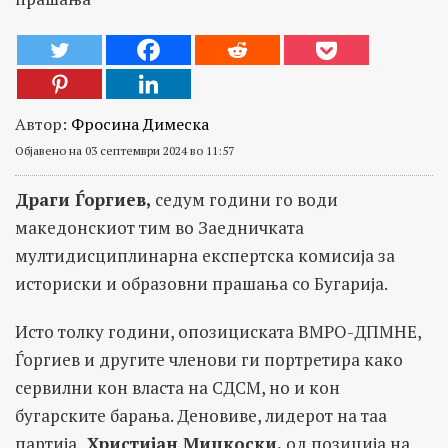
Автор:
Фросина Димеска
Објавено на 03 септември 2024 во 11:57
Драги Ѓоргиев,
седум години го води
македонскиот тим во Заедничката
мултидисциплинарна експертска комисија за
историски и образовни прашања со Бугарија.
Исто толку години, опозициската ВМРО-ДПМНЕ,
Ѓоргиев и другите членови ги портретира како
сервилни кон власта на СДСМ, но и кон
бугарските барања. Деновиве, лидерот на таа
партија,
Христијан Мицкоски,
од позиција на