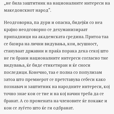
„не била заштитник на националните интереси на
македонскиот народ“.
Неодговорна, па дури и опасна, бидејќи со неа
крајно неодговорно се дехуманизираат
припадници на академската средина. Притоа таа
се базира на лични видувања, кои, всушност,
стануваат државни и праќа порака дека секој што
не ги брани националните интереси согласно тие
видувања, ќе биде етикетиран и ќе сноси
последици. Конечно, таа е полна со популизам
затоа што премиерот се претставува себеси како
познавач и заштитник на народните интереси, кој
точно знае кои се тие и на кој начин треба да се
бранат. А со промената на членовите ќе покаже и
кои се луѓето што ќе ги одбранат.