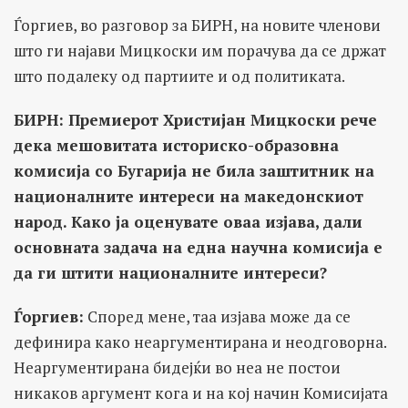
Ѓоргиев, во разговор за БИРН, на новите членови
што ги најави Мицкоски им порачува да се држат
што подалеку од партиите и од политиката.
БИРН: Премиерот Христијан Мицкоски рече
дека мешовитата историско-образовна
комисија со Бугарија не била заштитник на
националните интереси на македонскиот
народ. Како ја оценувате оваа изјава, дали
основната задача на една научна комисија е
да ги штити националните интереси?
Ѓоргиев
:
Според мене, таа изјава може да се
дефинира како неаргументирана и неодговорна.
Неаргументирана бидејќи во неа не постои
никаков аргумент кога и на кој начин Комисијата