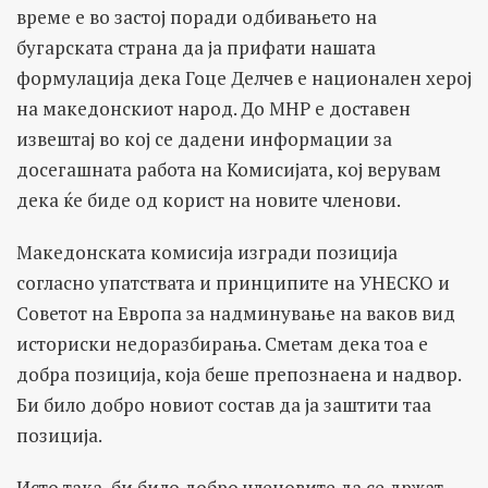
време е во застој поради одбивањето на
бугарската страна да ја прифати нашата
формулација дека Гоце Делчев е национален херој
на македонскиот народ. До МНР e доставен
извештај во кој се дадени информации за
досегашната работа на Комисијата, кој верувам
дека ќе биде од корист на новите членови.
Македонската комисија изгради позиција
согласно упатствата и принципите на УНЕСКО и
Советот на Европа за надминување на ваков вид
историски недоразбирања. Сметам дека тоа е
добра позиција, која беше препознаена и надвор.
Би било добро новиот состав да ја заштити таа
позиција.
Исто така, би било добро членовите да се држат