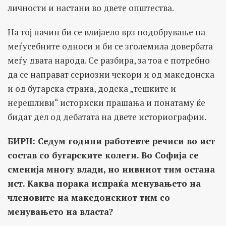
личности и настани во двете општества.
На тој начин би се влијаело врз подобрување на
меѓусебните односи и би се зголемила довербата
меѓу двата народа. Се разбира, за тоа е потребно
да се направат сериозни чекори и од македонска
и од бугарска страна, додека „тешките и
нерешливи“ историски прашања и понатаму ќе
бидат дел од дебатата на двете историографии.
БИРН: Седум години работевте речиси во ист
состав со бугарските колеги. Во Софија се
сменија многу влади, но нивниот тим остана
ист. Каква порака испраќа менувањето на
членовите на македонскиот тим со
менувањето на власта?