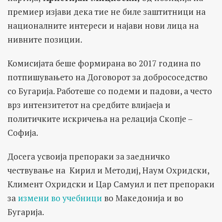
премиер изјави дека тие не биле заштитници на
националните интереси и најави нови лица на
нивните позиции.
Комисијата беше формирана во 2017 година по
потпишувањето на Договорот за добрососедство
со Бугарија. Работеше со подеми и падови, а често
врз интензитетот на средбите влијаеја и
политичките искричења на релација Скопје –
Софија.
Досега усвоија препораки за заедничко
чествување на Кирил и Методиј, Наум Охридски,
Климент Охридски и Цар Самуил и пет препораки
за
измени во учебници
во Македонија и во
Бугарија.