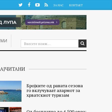
Twitter
Facebook
YouTube
RSS
ЗА НАС
КОНТАКТ
ЕМИ
АЈЧИТАНИ
Бројките од раната сезона
го вклучуваат алармот за
хрватскиот туризам
Од бесплатно до 4.500 евра: