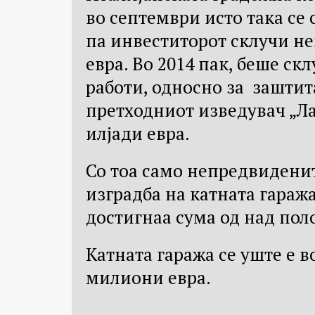
во септември исто така се
па инвеститорот склучи не
евра. Во 2014 пак, беше с
работи, односно за заштит
претходниот изведувач „Л
илјади евра.
Со тоа само непредвидени
изградба на катната гаража
достигнаа сума од над пол
Катната гаража се уште е во
милиони евра.