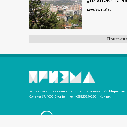
12/05/2021 15:59
Прикажи 
Балканска истражувачка репортерска мрежа | Ул. Мирослав
Крлежа 67, 1000 Скопје | тел. +38923290280­ |
Контакт