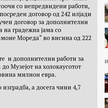
 соочи со непредвидени работи,
посреден договор од 242 илјади
клучен договор за дополнителни
а на градежна јама со
амоне Мореда“ во висина од 222
те и дополнителни работи за
 до Музејот на холокаусотот
овина милион евра.
 изградба, а досега чини 4,7