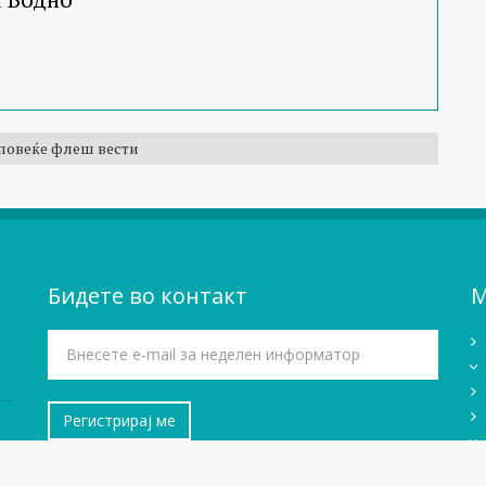
повеќе флеш вести
Бидете во контакт
М
За нас