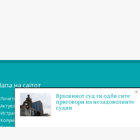
апа на сајтот
Врховниот суд ги одби сите
Почетна
приговори на незадоволните
Актуелно
судии
Истражувањa
Колумни
Блог
Бази на податоци