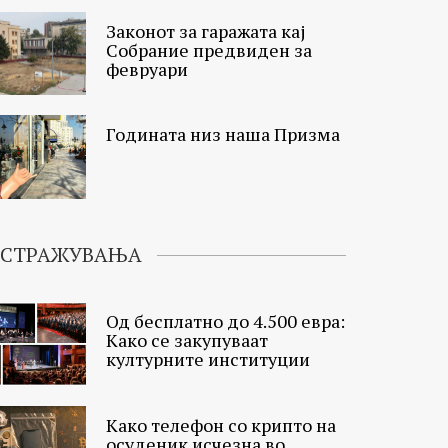
Законот за гаражата кај
Собрание предвиден за
февруари
Годината низ наша Призма
ИСТРАЖУВАЊА
Од бесплатно до 4.500 евра:
Како се закупуваат
културните институции
Како телефон со крипто на
осуденик исчезна во