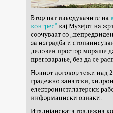
Втор пат изведувачите на
конгрес“
кај Музејот на жр
соочуваат со „непредвиден
за изградба и стопанисувањ
деловен простор мораше да
преговарање, без да се рас
Новиот договор тежи над 22
градежно занатски, хидро
електроинсталатерски рабо
информациски ознаки.
Италијанската градежна к