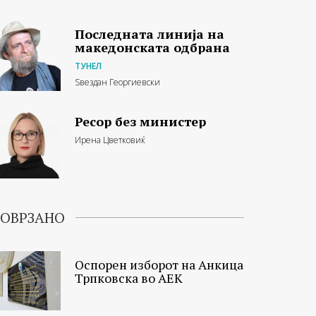
Последната линија на
македонската одбрана
ТУНЕЛ
Ѕвездан Георгиевски
Ресор без министер
Ирена Цветковиќ
ОВРЗАНО
Оспорен изборот на Анкица
Трпковска во АЕК