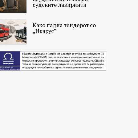
судските лавиринти
Како падна тендерот со
„Икарус“