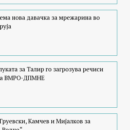
ема нова давачка за мрежарина во
руја
уката за Талир го загрозува речиси
на ВМРО-ДПМНЕ
Груевски, Камчев и Мијалков за
а Водно“