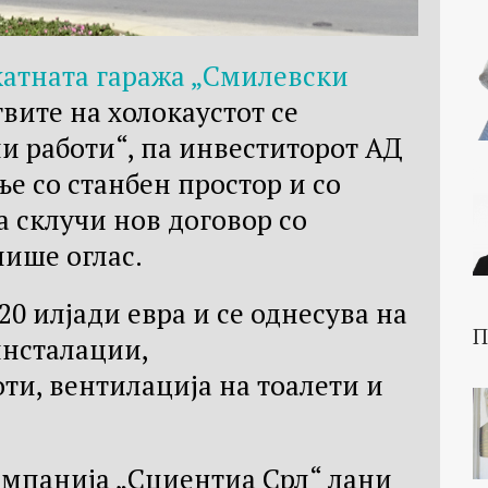
катната гаража „Смилевски
твите на холокаустот се
и работи“, па инвеститорот АД
е со станбен простор и со
 склучи нов договор со
пише оглас.
0 илјади евра и се однесува на
П
инсталации,
ти, вентилација на тоалети и
омпанија „Сциентиа Срл“ лани