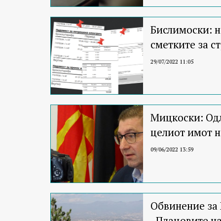
Бислимоски: н
сметките за ст
29/07/2022 11:05
Мицкоски: Одл
целиот имот 
09/06/2022 13:59
Обвинение за 
„Плацовите н