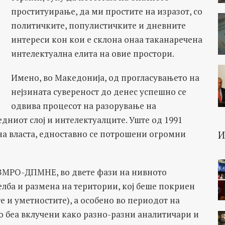
проституирање, да ми простите на изразот, со
политичките, популистичките и дневните
интереси кон кои е склона онаа таканаречена
интелектуална елита на овие простори.
Имено, во Македонија, од прогласувањето на
нејзината сувереност до денес успешно се
одвива процесот на разорување на
дниот слој и интелектуалците. Уште од 1991
на власта, едноставно се потрошени огромни
 ВМРО-ДПМНЕ, во двете фази на нивното
елба и размена на територии, кој беше покриен
 и уметностите), а особено во периодот на
о беа вклучени како разно-разни аналитичари и