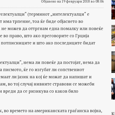
Објавено на 19 февруари 2018 во 08:06
телектуалци“ (терминот „интелектуалци“ е
т има трпение, тоа ќе биде објаснето во
а не можев да оттргнам една помалку или повеќе
е во право, што ако преговорите со Грција
т потписниците и што ако последиците бидат
лектуалци“, нема ли повеќе да постојат, нема да
 писмото, ќе го изгубат ли сопствениот
емаат ли јазик на кој ќе можат да напишат и
м, во тој случај нивните стравови се можеби
и вреди да се ризикува со каков било
к, во времето на американската граѓанска војна,
К