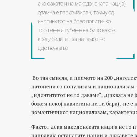
ако сакате и на македонската нација)
одамна е пасивизиран, токму од
инстинктот на брзо политичко
трошење и губење на било каков
кредибилитет за натамошно
дејствување
Во таа смисла, и писмото на 200 „интелек
натопени со популизам и национализам. „
„идентитетот не го даваме“, „црквата не ј
божем некој навистина ни ги бара), не е
романтичниот национализам, карактерист
Фактот дека македонската нација не го пр
направија останатите нации и државите в