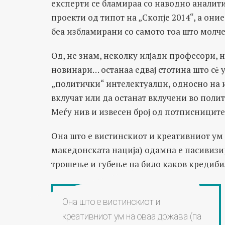
експерти се бламираа со наводно аналит
проекти од типот на „Скопје 2014“, а они
беа избламирани со самото тоа што молче
Од, не знам, неколку илјади професори, 
новинари… останаа едвај стотина што сѐ 
„политички“ интелектуалци, односно на 
вклучат или да останат вклучени во полит
Меѓу нив и извесен број од потписниците
Она што е вистинскиот и креативниот ум н
македонската нација) одамна е пасивизи
трошење и губење на било каков кредиби
Она што е вистинскиот и
креативниот ум на оваа држава (па