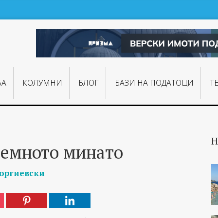
ЊA
КОЛУМНИ
БЛОГ
БАЗИ НА ПОДАТОЦИ
Т
Н
темното минато
еоргиевски