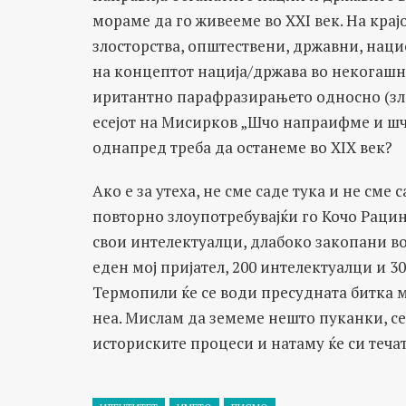
мораме да го живееме во XXI век. На крај
злосторства, општествени, државни, нац
на концептот нација/држава во некогашна
иритантно парафразирањето односно (зл
есејот на Мисирков „Шчо напраифме и шч
однапред треба да останеме во XIX век?
Ако е за утеха, не сме саде тука и не см
повторно злоупотребувајќи го Кочо Рацин
свои интелектуалци, длабоко закопани во
еден мој пријател, 200 интелектуалци и 
Термопили ќе се води пресудната битка м
неа. Мислам да земеме нешто пуканки, с
историските процеси и натаму ќе си течат