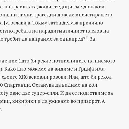
от на краиштата, живи сведоци сме до какви
ионални лични трагедии доведе инсистирањето
 Југославија. Токму затоа делува прилично
о)употребата на парадигматичниот наслов на
о требит да напраиме за однапред?“. За
е саде ние (што би рекле потписниците на писмото
). Како што можеме да видиме и Грција има
 своите XIX-вековни ровови. Или, што би рекол
300 Спартанци. Останува да видиме на кои
еѓу овие две супер-сили. И да се подготвиме за
емки, кикирики и да уживаме во призорот. А
.