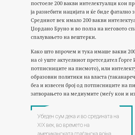
постоеле 200 вакви интелектуалци кои п
ја разнебити нацијата и ќе биде фатално 
Средниот век имало 200 вакви интелекту
Џордано Бруно и во полза на неговото сп
спалувањето на вештерки.
Како што впрочем и тука имаше вакви 20
на сѐ уште актуелниот претседател Ѓорге 
потписниците на писмото), или интелект
образовни политики на власта (таканаре
беа и извесен број од потписниците на п
затворањето на медиумите (меѓу кои и из
Убеден сум дека и во средината на
XIX век, во времето на
американската граѓанска војна,