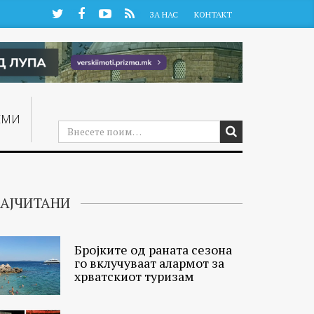
Twitter
Facebook
YouTube
RSS
ЗА НАС
КОНТАКТ
ЕМИ
АЈЧИТАНИ
Бројките од раната сезона
го вклучуваат алармот за
хрватскиот туризам