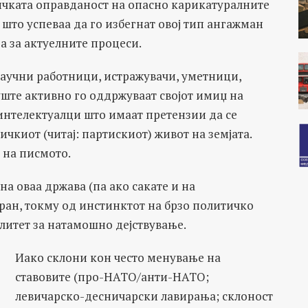
ичката оправданост на опасно карикатуралните
е што успеваа да го избегнат овој тип ангажман
а за актуелните процеси.
научни работници, истражувачи, уметници,
уште активно го оддржуваат својот имиџ на
интелектуалци што имаат претензии да се
ичкиот (читај: партискиот) живот на земјата.
 на писмото.
а оваа држава (па ако сакате и на
ран, токму од инстинктот на брзо политичко
литет за натамошно дејствување.
Иако склони кон често менување на
ставовите (про-НАТО/анти-НАТО;
левичарско-десничарски лавирања; склоност