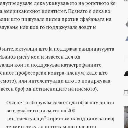
редупредувале дека укинувањето на ропството ќе
за американскиот идентитет. Познато е дека во
алци што пишувале писма против сфаќањата на
алување или кои го поддржувале ловот и
0 интелектуалци што ја поддржаа кандидатурата
Иванов (меѓу кои и извесен дел од
уалци кои ги поддржуваа катастрофалните
чениот професорски контра-пленум, каде што
исмото), или интелектуалци што го поддржуваа
весен број од потписниците на писмото).
П
Ова не го зборувам само за да објаснам зошто
во случајот со писмото на 200
„интелектуалци“ користам наводници за овој
термин, туку да потсетам на опасното