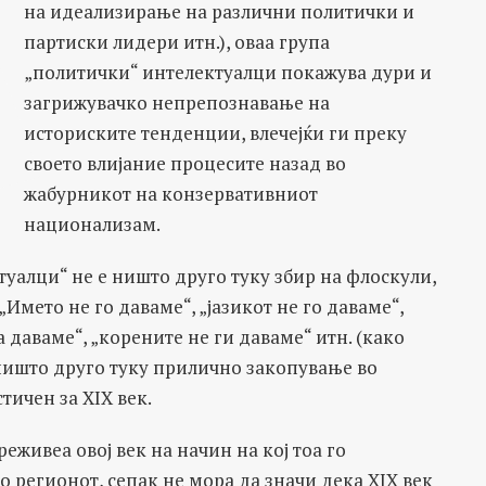
на идеализирање на различни политички и
партиски лидери итн.), оваа група
„политички“ интелектуалци покажува дури и
загрижувачко непрепознавање на
историските тенденции, влечејќи ги преку
своето влијание процесите назад во
жабурникот на конзервативниот
национализам.
туалци“ не е ништо друго туку збир на флоскули,
Името не го даваме“, „јазикот не го даваме“,
а даваме“, „корените не ги даваме“ итн. (како
 ништо друго туку прилично закопување во
ичен за XIX век.
еживеа овој век на начин на кој тоа го
о регионот, сепак не мора да значи дека XIX век