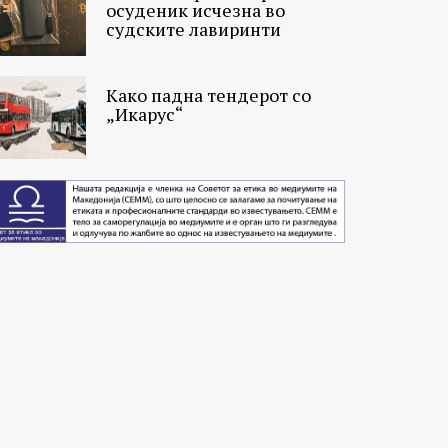
осуденик исчезна во
судските лавиринти
Како падна тендерот со
„Икарус“