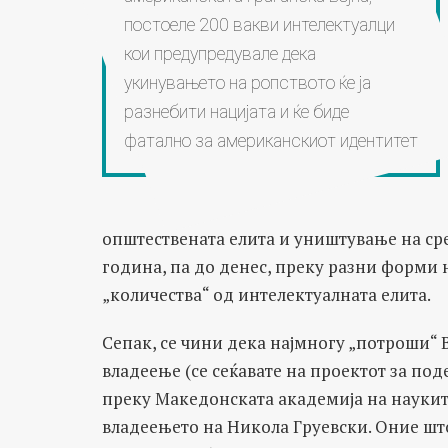
постоеле 200 вакви интелектуалци
кои предупредувале дека
укинувањето на ропството ќе ја
разнебити нацијата и ќе биде
фатално за американскиот идентитет
општествената елита и уништување на сре
година, па до денес, преку разни форми 
„количества“ од интелектуалната елита.
Сепак, се чини дека најмногу „потроши“
владеење (се сеќавате на проектот за под
преку Македонската академија на науките
владеењето на Никола Груевски. Оние шт