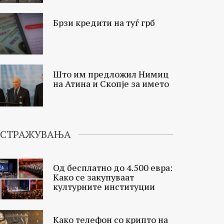
Брзи кредити на туѓ грб
Што им предложил Нимиц
на Атина и Скопје за името
ИСТРАЖУВАЊА
Од бесплатно до 4.500 евра:
Како се закупуваат
културните институции
Како телефон со крипто на