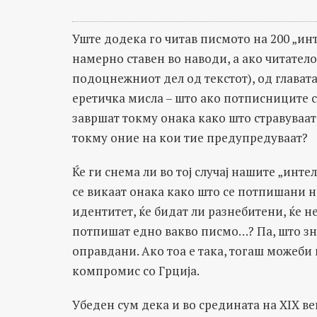
Уште додека го читав писмото на 200 „ин
намерно ставен во наводи, а ако читатело
подоцнежниот дел од текстот), од глават
еретичка мисла – што ако потписниците с
завршат токму онака како што стравуваа
токму оние на кои тие предупредуваат?
Ќе ги снема ли во тој случај нашите „инте
се викаат онака како што се потпишани на
идентитет, ќе бидат ли разнебитени, ќе н
потпишат едно вакво писмо…? Па, што зна
оправдани. Ако тоа е така, тогаш можеби 
компромис со Грција.
Убеден сум дека и во средината на XIX ве