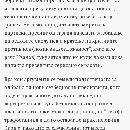
борбена готовост против разни непријатели – од
домашни, преку меѓународни до опасност од
терористички напади, е многу повеќе од ќор-
фишек. Не само поради тоа што мириса на
партиски пресинг од страна на власта за збивање
на редовите околу неа и кратење на критиките
против неа (повик за „воздржаност“, како што
рече Иванов) туку затоа што не нуди докази дека
на таква превентива сериозно се работи.
Врз кои аргументи се темели подготвеноста за
одбрана од нови безбедносни предизвици, кога
овде и практично е докажано дека една
верверичка или куна без никаков оперативен
план и подготовки можат да ја „нападнат“ секоја
трафостаница и да го остават во мрак половина
Скопје, како што се случи минатиот месец.