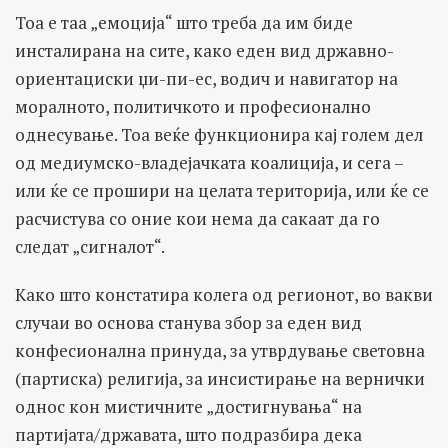
Тоа е таа „емоција“ што треба да им биде
инсталирана на сите, како еден вид државно-
ориентациски џи-пи-ес, водич и навигатор на
моралното, политичкото и професионално
однесување. Тоа веќе функционира кај голем дел
од медиумско-владејачката коалиција, и сега –
или ќе се прошири на целата територија, или ќе се
расчистува со оние кои нема да сакаат да го
следат „сигналот“.
Како што констатира колега од регионот, во вакви
случаи во основа станува збор за еден вид
конфесионална принуда, за утврдување световна
(партиска) религија, за инсистирање на вернички
однос кон мистичните „достигнувања“ на
партијата/државата, што подразбира дека