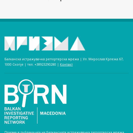
Балканска истражувачка репортерска мрежа | Ул. Мирослав Крлежа 67,
1000 Скопје | тел. +38923290280­ |
Контакт
Призма е публикација на Балканската истражувачка репортерска мрежа