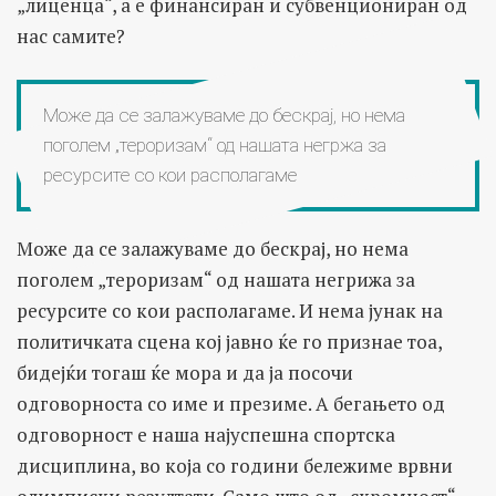
„лиценца“, а е финансиран и субвенциониран од
нас самите?
Може да се залажуваме до бескрај, но нема
поголем „тероризам“ од нашата негржа за
ресурсите со кои располагаме
Може да се залажуваме до бескрај, но нема
поголем „тероризам“ од нашата негрижа за
ресурсите со кои располагаме. И нема јунак на
политичката сцена кој јавно ќе го признае тоа,
бидејќи тогаш ќе мора и да ја посочи
одговорноста со име и презиме. А бегањето од
одговорност е наша најуспешна спортска
дисциплина, во која со години бележиме врвни