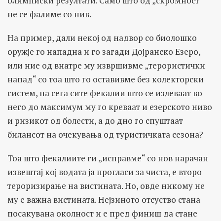
олимписки резултати. Само што од „скромност“
не се фалиме со нив.
На пример, дали некој од надвор со биолошко
оружје го нападна и го загади Дојранско Езеро,
или ние од внатре му извршивме „терористички
напад“ со тоа што го оставивме без колекторски
систем, па сега сите фекалии што се излеваат во
него до максимум му го креваат и езерското ниво
и ризикот од болести, а до дно го спуштаат
билансот на очекувања од туристичката сезона?
Тоа што фекалиите ги „исправме“ со нов нарачан
извештај кој водата ја прогласи за чиста, е второ
тероризирање на вистината. Но, овде никому не
му е важна вистината. Нејзиното отсуство стана
посакувана околност и е пред финиш да стане