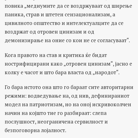
повика „медиумите да се воздржуваат од ширење
паника, страв и штетен сензационализам, а
цивилното општество и интелектуалците да се
воздржат од отровен цинизам и од
демонизирање на оние со кои не се согласуваат“.
Кога правото на став и критика ќе бидат
нострифицирани како „отровен цинизам“, јасно е
колку е часот и што бара власта од „народот“.
Го бара истото она што го бараат сите авторитарни
режими: водведување на, од нив, дефинираниот
модел на патриотизам, но на оној искривоколчен
начин на којшто тие го разбираат: слепа
послушност, неограничена сервилност и
безпоговорна лојалност.