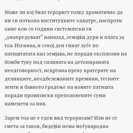
Може ли кој било терорист толку драматично да
ни ги поткопа институциите однатре, наспроти
оние кои со години систематски ги
„унапредуваат“ наназад, земајќи дури и плата за
тоа. Изгинаа, и секој ден гинат луѓе по
патиштатата низ земјава, не поради експлозии на
бомби туку под силината на детонираната
неодговорност, исцртана преку кратерите на
делниците, неодбележаните премини, тесните
ленти и бавното градење на новите патишта
поради провизиски преполовените суми
наменети за нив.
Зарем тоа не е еден вид тероризам? Или не се
смета за таков, бидејќи нема меѓународна