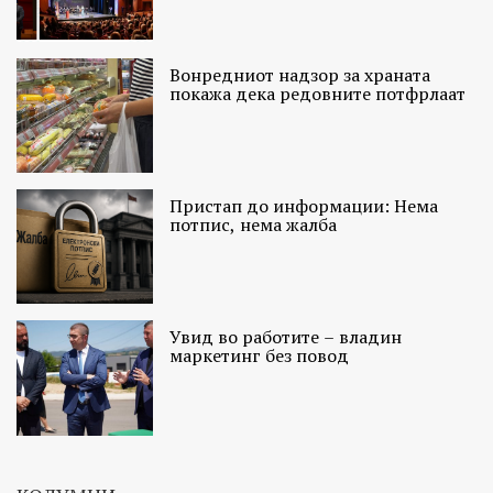
Вонредниот надзор за храната
покажа дека редовните потфрлаат
Пристап до информации: Нема
потпис, нема жалба
Увид во работите – владин
маркетинг без повод