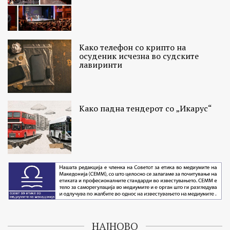
Како телефон со крипто на
осуденик исчезна во судските
лавиринти
Како падна тендерот со „Икарус“
НАЈНОВО