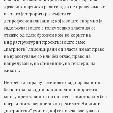
државно-партиска религија, да не прашуваме кој
и зошто ја тероризира земјата со
депрофесионализација; кој и зошто енормно ја
задолжува; зошто е толку тешко власта да се
откаже од еден бронзен коњ во корист на
инфраструктурни проекти; зошто само
„патриоти“ лиценцирани од власта имаат право
на вработување со или без оглас, право на
напредување, на стипендии, на тендери, на
живот…
Не треба да прашуваме зошто зад параванот на
битката за наводни национални приоритети,
многу претставници на општествениот какол беа
наградени за верноста кон режимот. Нивниот
„патриотски“ учинок, кој сѐ повеќе влегува во