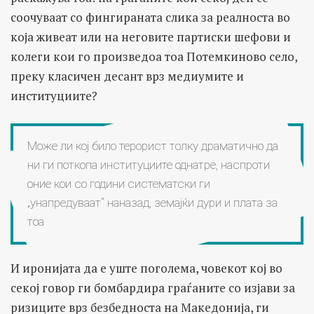
соочуваат со фингираната слика за реалноста во
која живеат или на неговите партиски шефови и
колеги кои го произведоа тоа Потемкиново село,
преку класичен десант врз медиумите и
институциите?
Може ли кој било терорист толку драматично да
ни ги поткопа институциите однатре, наспроти
оние кои со години систематски ги
„унапредуваат“ наназад, земајќи дури и плата за
тоа
И иронијата да е уште поголема, човекот кој во
секој говор ги бомбардира граѓаните со изјави за
ризиците врз безбедноста на Македонија, ги