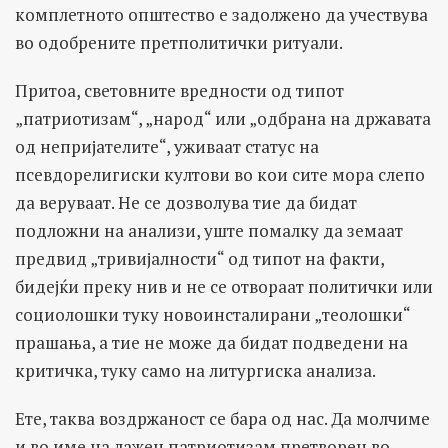
комплетното општество е задолжено да учествува
во одобрените претполитички ритуали.
Притоа, световните вредности од типот
„патриотизам“, „народ“ или „одбрана на државата
од непријателите“, уживаат статус на
псевдорелигиски култови во кои сите мора слепо
да веруваат. Не се дозволува тие да бидат
подложни на анализи, уште помалку да земаат
предвид „тривијалности“ од типот на факти,
бидејќи преку нив и не се отвораат политички или
социолошки туку новоинсталирани „теолошки“
прашања, а тие не може да бидат подведени на
критичка, туку само на литургиска анализа.
Ете, таква воздржаност се бара од нас. Да молчиме
и во име на лажен патриотизам претворен во