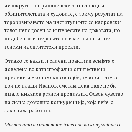
делокругот на финансиските инспекции,
обвинителствата и судовите, е токму резултат на
тероризирањето на институциите со кадровски
талог неподобен за интересите на државата, но
подобен за интересите на власта и нивните
големи идентитетски проекти.
Откако со вакви и слични практики земјата е
доведена во катастрофални општествени
прилики и економски состојби, терористите со
кои нѐ плаши Иванов, сметам дека овде не би
имале никаков реален предизвик. Освен чувство
на силна домашна конкуренција, која веќе ја
завршила работата.
Мислењата и ставовите изнесени во колумните се