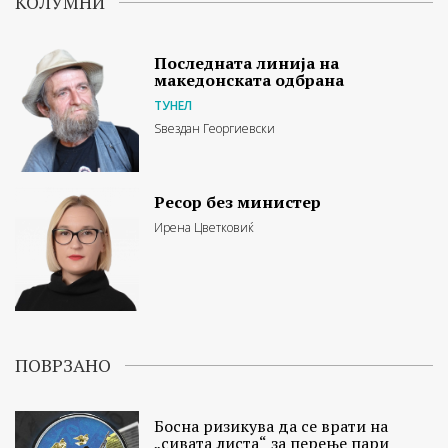
КОЛУМНИ
Последната линија на
македонската одбрана
ТУНЕЛ
Ѕвездан Георгиевски
Ресор без министер
Ирена Цветковиќ
ПОВРЗАНО
Босна ризикува да се врати на
„сивата листа“ за перење пари