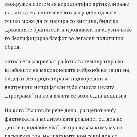
заокружен систем за веродостојно артикулирање
на лагата. На систем вешто изграден од лаги
тешко може да се парира со вистина, бидејќи
државните бранители и продавачи на илузии веќе
го беатифицираа блефот во легален политички
обред.
Затоа сега ја креваат работната температура во
штабовите на македонската одбранбена тврдина,
бидејќи без продуцирање надворешни и
внатрешни непријатели губи смисла целата
„програма“ на која власта се вози една деценија.
Па кога Иванов ќе рече дека „расцепот меѓу
фактичката и медиумската реалност од ден во
ден се продлабочува“, се прашувам кому му го
раскажува тоа: на граѓаните кои секој ден се