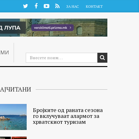
Twitter
Facebook
YouTube
RSS
ЗА НАС
КОНТАКТ
ЕМИ
АЈЧИТАНИ
Бројките од раната сезона
го вклучуваат алармот за
хрватскиот туризам