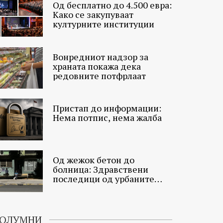
Од бесплатно до 4.500 евра:
Како се закупуваат
културните институции
Вонредниот надзор за
храната покажа дека
редовните потфрлаат
Пристап до информации:
Нема потпис, нема жалба
Од жежок бетон до
болница: Здравствени
последици од урбаните
топлински острови
ОЛУМНИ