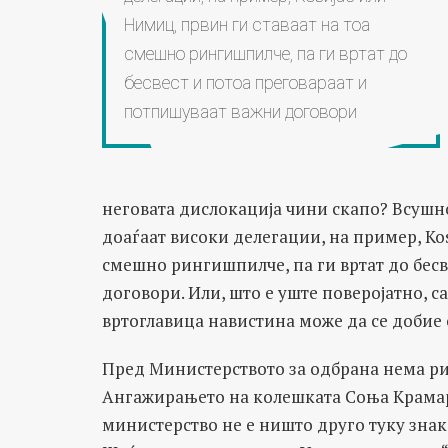
Нимиц, првин ги ставаат на тоа
смешно рингишпилче, па ги вртат до
бесвест и потоа преговараат и
потпишуваат важни договори
неговата дислокација чини скапо? Всушно
доаѓаат високи делегации, на пример, Коѕ
смешно рингишпилче, па ги вртат до бес
договори. Или, што е уште поверојатно, са
вртоглавица навистина може да се добие с
Пред Министерството за одбрана нема ри
Ангажирањето на колешката Соња Крамарс
министерство не е ништо друго туку знак