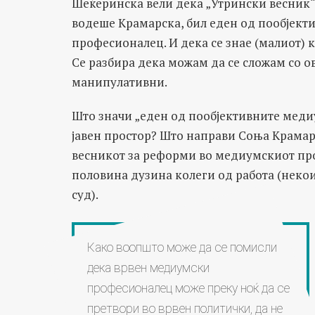
Шеќеринска вели дека „Утрински весник“
водеше Крамарска, бил еден од пообјект
професионалец. И дека се знае (малиот) 
Се разбира дека можам да се сложам со о
манипулативни.
Што значи „еден од пообјективните мед
јавен простор? Што направи Соња Крамар
весникот за реформи во медиумскиот про
половина дузина колеги од работа (некои
суд).
Како воопшто може да се помисли
дека врвен медиумски
професионалец може преку ноќ да се
претвори во врвен политички, да не