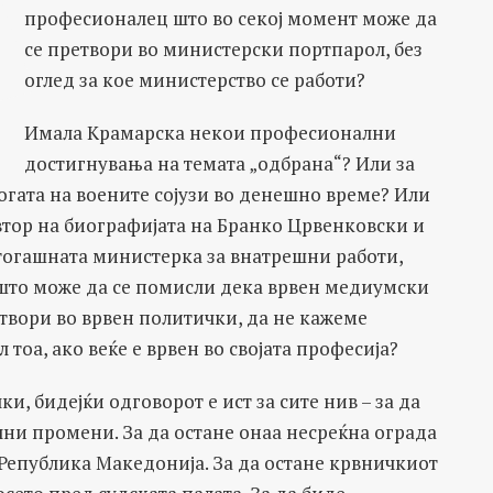
професионалец што во секој момент може да
се претвори во министерски портпарол, без
оглед за кое министерство се работи?
Имала Крамарска некои професионални
достигнувања на темата „одбрана“? Или за
огата на воените сојузи во денешно време? Или
автор на биографијата на Бранко Црвенковски и
 тогашната министерка за внатрешни работи,
пшто може да се помисли дека врвен медиумски
твори во врвен политички, да не кажеме
тоа, ако веќе е врвен во својата професија?
и, бидејќи одговорот е ист за сите нив – за да
чни промени. За да остане онаа несреќна ограда
Република Македонија. За да остане крвничкиот