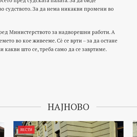
сето пред судската палата. За да биде
во судството. За да нема никакви промени во
 пред Министерството за надворешни работи. А
емето во кое живееме. Сѐ се врти – за да остане
и какви што се, треба само да се завртиме.
НАЈНОВО
ВЕСТИ