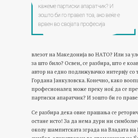
кажеме партиски апаратчик? И
зошто би го правел тоа, ако веќе е
врвен во својата професија
влезот на Македонија во НАТО? Или за ул
за што било? Освен, се разбира, што е ко
автор на едно подлижувачко интервју со
Гордана Јанкуловска. Конечно, како воо
професионалец може преку ноќ да се пре
партиски апаратчик? И зошто би го правел 
Се разбира дека овие прашања се реторичк
остане исто! За да нема дури ни симболи
околу шампитската зграда на Владата на 