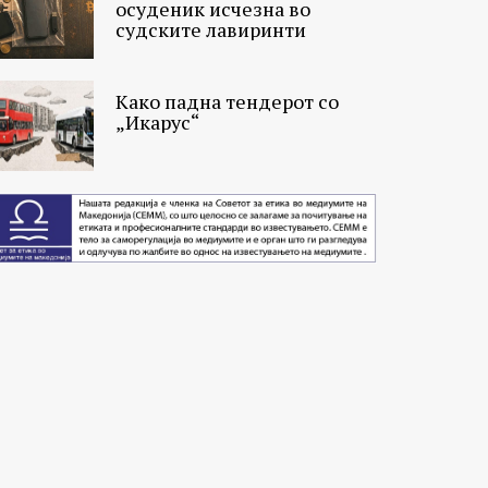
осуденик исчезна во
судските лавиринти
Како падна тендерот со
„Икарус“