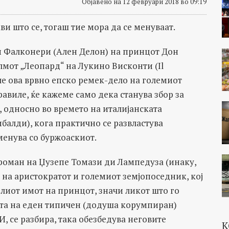
Објавено на 12 февруари 2018 во 09:19
ви што се, тогаш тие мора да се менуваат.
и Фалконери (Ален Делон) на принцот Дон
лмот „Леопард“ на Лукино Висконти (Il
дале ова врвно епско ремек-дело на големиот
равиле, ќе кажеме само дека станува збор за
, односно во времето на италијанската
балди), кога практично се развластува
менува со буржоаскиот.
роман на Џузепе Томази ди Лампедуза (инаку,
на аристократот и големиот земјопоседник, кој
лиот имот на принцот, значи ликот што го
ката на еден типичен (додуша корумпиран)
И, се разбира, така обезбедува неговите
К