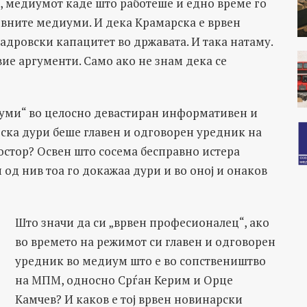
, медиумот каде што работеше и едно време го
ивните медиуми. И дека Крамарска е врвен
кадровски капацитет во државата. И така натаму.
вие аргументи. Само ако не знам дека се
иуми“ во целосно девастиран информативен и
ска дури беше главен и одговорен уредник на
стор? Освен што сосема бесправно истера
 од нив тоа го докажаа дури и во оној и онаков
Што значи да си „врвен професионалец“, ако
во времето на режимот си главен и одговорен
уредник во медиум што е во сопствеништво
на МПМ, односно Срѓан Керим и Орце
Камчев? И каков е тој врвен новинарски