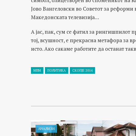
симбол, олицетворен во споменикот на Ќо
Јово Вангеловски во Советот за реформи 
Македонската телевизија…
А јас, пак, сум се фатил за рингишпилот
тој, всушност, е прекрасна метафора за вр
исто. Ако сакаме работите да останат такв
МПМ
ПОЛИТИКА
СКОПЈЕ 2014
АНАЛИЗИ