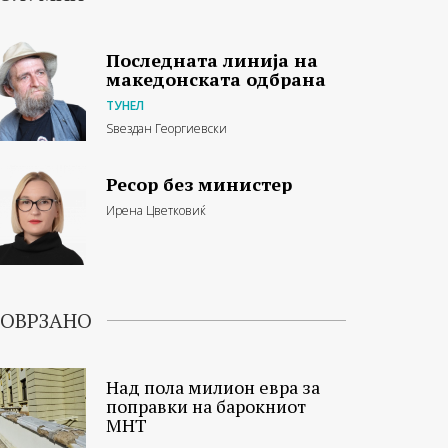
Последната линија на
македонската одбрана
ТУНЕЛ
Ѕвездан Георгиевски
Ресор без министер
Ирена Цветковиќ
ОВРЗАНО
Над пола милион евра за
поправки на барокниот
МНТ