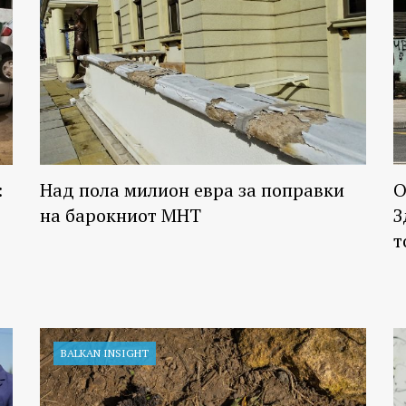
:
Над пола милион евра за поправки
О
на барокниот МНТ
З
т
BALKAN INSIGHT