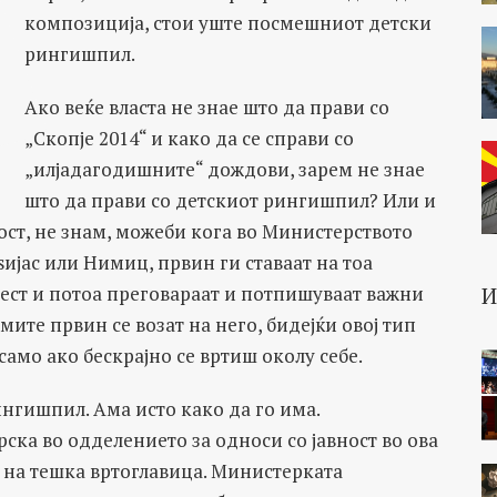
композиција, стои уште посмешниот детски
рингишпил.
Ако веќе власта не знае што да прави со
„Скопје 2014“ и како да се справи со
„илјадагодишните“ дождови, зарем не знае
што да прави со детскиот рингишпил? Или и
ст, не знам, можеби кога во Министерството
ијас или Нимиц, првин ги ставаат на тоа
вест и потоа преговараат и потпишуваат важни
мите првин се возат на него, бидејќи овој тип
амо ако бескрајно се вртиш околу себе.
нгишпил. Ама исто како да го има.
ка во одделението за односи со јавност во ова
 на тешка вртоглавица. Министерката