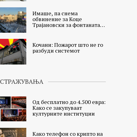
Имаше, па снема
обвинение за Коце
Трајановски за фонтаната
на плоштадот
Кочани: Пожарот што не го
разбуди системот
ИСТРАЖУВАЊА
Од бесплатно до 4.500 евра:
Како се закупуваат
културните институции
Како телефон со крипто на