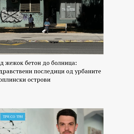
д жежок бетон до болница:
дравствени последици од урбаните
оплински острови
ТРИ СО ТРИ