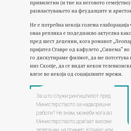
привилегии (и тие на неговото семејство)
развластувањето на феудалците и аристо
Не е потребна некоја голема елаборација
оваа реплика e подеднакво актуелна како
пред шест децении, кога романот „Леопар
пријател Ставре од кафулето „Синема“ во 
го дискутираме филмот, да ме потсетува 
низ Скопје, да се видат некои телевизиски
влезе во некоја од социјалните мрежи.
За што служи рингишпилот пред
Министерството за надворешни
работи? Не знам, можеби кога во
Министерството доаѓаат високи
делегации, на пример, Коѕијас или