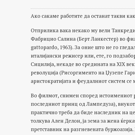
Ако сакаме работите да останат такви как
Отприлика вака некако му вели Танкред
Фабрицио Салина (Берт Ланкестер) во фи
gattopardo, 1963). За оние што не го гле
италијански режисер или, ете, го подзабо
Сицилија, некаде во средината на XIX век
револуција (Рисоргименто на Џузепе Гари
аристократијата и феудалниот систем се 
Во филмот, снимен според истоимениот 
последниот принц од Лампедуза), внукот 
практично треба да биде наследник на це
толкува Ален Делон, ја зема за жена ќер
претставник на разгневената буржоазија. 