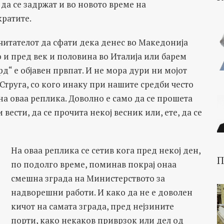
 да се задржат и во новото време на
кратите.
 читателот да сфати дека денес во Македонија
 и пред век и половина во Италија или барем
д“ e објавен првпат. И не мора дури ни мојот
Струга, со кого инаку при нашите средби често
на оваа реплика. Доволно е само да се прошета
 вести, да се прочита некој весник или, ете, да се
На оваа реплика се сетив кога пред некој ден,
П
по подолго време, поминав покрај онаа
смешна зграда на Министерството за
надворешни работи. И како да не е доволен
кичот на самата зграда, пред нејзините
порти, како некаков приврзок или дел од