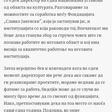
со еден директор на една национална установа
од областа на културата. Разговаравме за
можностите за соработка меѓу Фондацијата
„Славко Јаневски“, која ја застапував јас, и
институцијата со која раководи тој. Впечатокот ми
беше дека станува збор за стручен човек што ги
познава работите во неговата област и кој има
визија за квалитетно работење на неговата
институција.
Затоа веројатно бев и изненаден кога во еден
момент директорот ми рече дека ако сакаме да
ги реализираме проектите, мораме веднаш да се
фатиме за работа, бидејќи може да се случи во
многу брзо време да го сменат од функцијата.
Иако, претпоставувам дека на тоа место се наоѓа
едвај една година. Подоцна, во оние