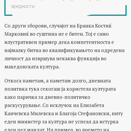
вредности
Со други зборови, случајот на Бранка Костиќ
Марковиќ во суштина не е битен. Тој е само
илустративен пример дека компетентноста е
најмалку битна во квалификувањето на одредена
личност да извршува некаква функција во
македонската култура.
Откога паметам, а паметам долго, дневната
политика тука секогаш ја користела културата
како паричка за дневно-политичко
раскусурување. Со исклучок на Елизабета
Канчевска Милевска и Благоја Стефановски, ниту
еден министер за култура не успеал да истурка
еден цел мандат. На пример, во времето на