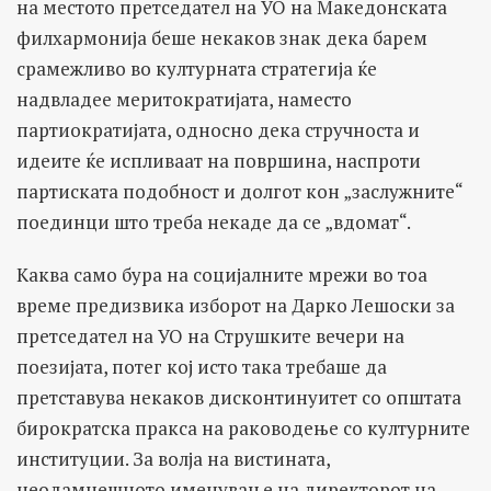
на местото претседател на УО на Македонската
филхармонија беше некаков знак дека барем
срамежливо во културната стратегија ќе
надвладее меритократијата, наместо
партиократијата, односно дека стручноста и
идеите ќе испливаат на површина, наспроти
партиската подобност и долгот кон „заслужните“
поединци што треба некаде да се „вдомат“.
Каква само бура на социјалните мрежи во тоа
време предизвика изборот на Дарко Лешоски за
претседател на УО на Струшките вечери на
поезијата, потег кој исто така требаше да
претставува некаков дисконтинуитет со општата
бирократска пракса на раководење со културните
институции. За волја на вистината,
неодамнешното именување на директорот на