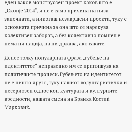
еден ваков монструозен проект каков што е
„Скопје 2014“, и не е само причина на низа
започнати, а никогаш незавршени проекти, туку е
основната причина за она што се нарекува
колективен заборав, а без колективно помнење
нема ни нација, па ни држава, ако сакате.
Денес толку популарната фраза „губење на
идентитетот“ неправедно им се припишува на
политичките процеси. Губењето на идентитетот
не е ништо друго, туку нашиот волунтаристички и
несериозен однос кон културата и културните
вредности, нашата смена на Бранка Костиќ
Марковиќ.