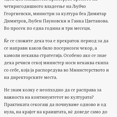
четиригодишното владеење на Љубчо
Георгиевски, министри за култура беа Димитар
Димитров, Љубен Пауновски и Ганка Цветанова.
Во просек по една година и три месеци.
Ќе се сложите дека тоа е прекраток период за да
се направи каков било посериозен чекор, а
камоли некаква стратегија. Особено ако се знае
дека речиси секој министер носи некаква екипа
со себе, која ја распоредува во Министерството и
на директорските места.
Не знам колку е неопходно да се расправа за
важноста на континуитетот во културата?
Практиката секогаш да почнуваме одново и од
нула, на крајот на краиштата, нѐ доведе само до