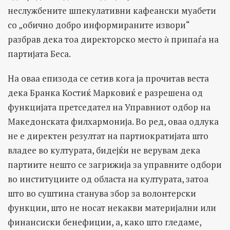
неслужбените шпекулативни кафеански муабети
со „обично добро информираните извори“
разбрав дека тоа директорско место ѝ припаѓа на
партијата Беса.
На оваа епизода се сетив кога ја прочитав веста
дека Бранка Костиќ Марковиќ е разрешена од
функцијата претседател на Управниот одбор на
Македонската филхармонија. Во ред, оваа одлука
не е директен резултат на партиократијата што
владее во културата, бидејќи не верувам дека
партиите нешто се загрижија за управните одбори
во институциите од областа на културата, затоа
што во суштина станува збор за волонтерски
функции, што не носат некакви материјални или
финансиски бенефиции, а, како што гледаме,