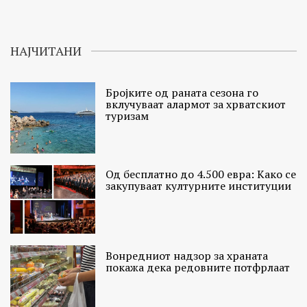
НАЈЧИТАНИ
Бројките од раната сезона го
вклучуваат алармот за хрватскиот
туризам
Од бесплатно до 4.500 евра: Како се
закупуваат културните институции
Вонредниот надзор за храната
покажа дека редовните потфрлаат