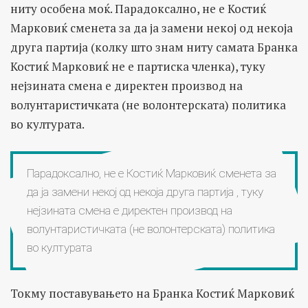
ниту особена моќ. Парадоксално, не е Костиќ
Марковиќ сменета за да ја замени некој од некоја
друга партија (колку што знам ниту самата Бранка
Костиќ Марковиќ не е партиска членка), туку
нејзината смена е директен производ на
волунтаристичката (не волонтерската) политика
во културата.
Парадоксално, не е Костиќ Марковиќ сменета за
да ја замени некој од некоја друга партија , туку
нејзината смена е директен производ на
волунтаристичката (не волонтерската) политика
во културата
Токму поставувањето на Бранка Костиќ Марковиќ