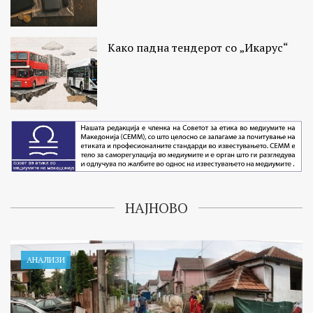
Како падна тендерот со „Икарус“
НАЈНОВО
АНАЛИЗИ