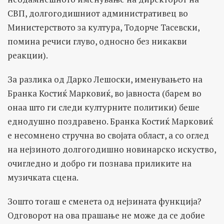
СВП, долгогодишниот административец во
Министерството за култура, Тодорче Тасевски,
помина речиси глуво, односно без никакви
реакции).
За разлика од Дарко Лешоски, именувањето на
Бранка Костиќ Марковиќ, во јавноста (барем во
онаа што ги следи културните политики) беше
еднодушно поздравено. Бранка Костиќ Марковиќ
е несомнено стручна во својата област, а со оглед
на нејзиното долгогодишно новинарско искуство,
очигледно и добро ги познава приликите на
музичката сцена.
Зошто тогаш е сменета од нејзината функција?
Одговорот на ова прашање не може да се добие