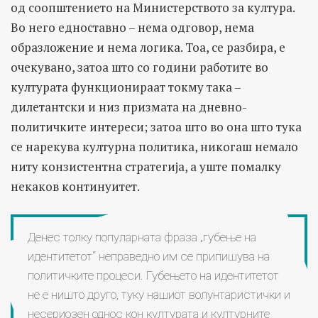
од соопштението на Министерството за култура.
Во него едноставно – нема одговор, нема
образложение и нема логика. Тоа, се разбира, е
очекувано, затоа што со години работите во
културата функционираат токму така –
дилетантски и низ призмата на дневно-
политичките интереси; затоа што во она што тука
се нарекува културна политика, никогаш немало
ниту конзистентна стратегија, а уште помалку
некаков континуитет.
Денес толку популарната фраза „губење на
идентитетот“ неправедно им се припишува на
политичките процеси. Губењето на идентитетот
не е ништо друго, туку нашиот волунтаристички и
несериозен однос кон културата и културните