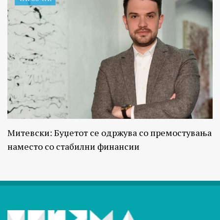
Митевски: Буџетот се одржува со премостувања
наместо со стабилни финансии