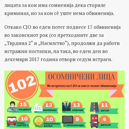
лицата за кои има сомненија дека сториле
криминал, но за кои сè уште нема обвиненија.
Откако СЈО во еден потег поднесе 17 обвиненија
во законскиот рок (со претходните две за
„Тврдина 2“ и „Насилство“), продолжи да работи
истражни постапки, па така, во еден ден во
декември 2017 година отвори седум истраги.