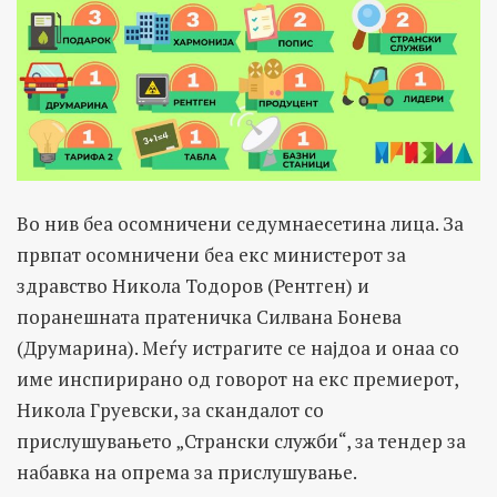
Во нив беа осомничени седумнаесетина лица. За
првпат осомничени беа екс министерот за
здравство Никола Тодоров (Рентген) и
поранешната пратеничка Силвана Бонева
(Друмарина). Меѓу истрагите се најдоа и онаа со
име инспирирано од говорот на екс премиерот,
Никола Груевски, за скандалот со
прислушувањето „Странски служби“, за тендер за
набавка на опрема за прислушување.