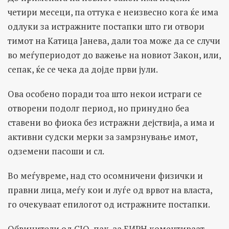
четири месеци, па оттука е неизвесно кога ќе има
одлуки за истражните постапки што ги отвори
тимот на Катица Јанева, дали тоа може да се случи
во меѓупериодот до важење на новиот Закон, или,
сепак, ќе се чека да дојде први јули.
Ова особено поради тоа што некои истраги се
отворени подолг период, но принудно беа
ставени во фиока без истражни дејствија, а има и
активни судски мерки за замрзнување имот,
одземени пасоши и сл.
Во меѓувреме, над сто oсомничени физички и
правни лица, меѓу кои и луѓе од врвот на власта,
го очекуваат епилогот од истражните постапки.
Обвинители од СЈО, пак, за БИРН коментираат