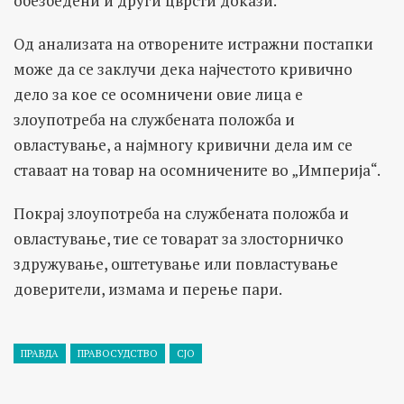
обезбедени и други цврсти докази.
Од анализата на отворените истражни постапки
може да се заклучи дека најчестото кривично
дело за кое се осомничени овие лица е
злоупотреба на службената положба и
овластување, а најмногу кривични дела им се
ставаат на товар на осомничените во „Империја“.
Покрај злоупотреба на службената положба и
овластување, тие се товарат за злосторничко
здружување, оштетување или повластување
доверители, измама и перење пари.
ПРАВДА
ПРАВОСУДСТВО
СЈО