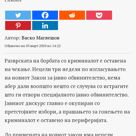
Автор:
Васко Маглешов
Објавено на 05 март 2020 во 14:22
Разврската на борбата со криминалот e оставена
на чекање. Нецели три недели по изгласувањето
на новиот Закон за јавно обвинителство, нема
абер дали воопшто нешто се случува со истрагите
што ги отвори специјалното јавно обвинителство.
Јавниот дискурс главно е окупиран со
претстојните избори, а прашањето за гонењето на
криминалот е оставено на периферијата.
До примената на новиот закон има нецели