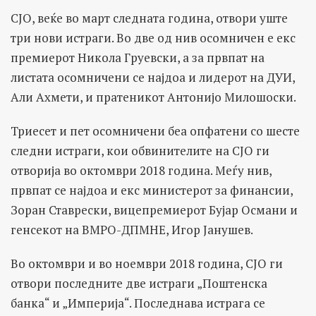
СЈО, веќе во март следната година, отвори уште
три нови истраги. Во две од нив осомничен е екс
премиерот Никола Груевски, а за првпат на
листата осомничени се најдоа и лидерот на ДУИ,
Али Ахмети, и пратеникот Антонијо Милошоски.
Триесет и пет осомничени беа опфатени со шесте
следни истраги, кои обвинителите на СЈО ги
отворија во октомври 2018 година. Меѓу нив,
првпат се најдоа и екс министерот за финансии,
Зоран Ставрески, вицепремиерот Бујар Османи и
генсекот на ВМРО-ДПМНЕ, Игор Јанушев.
Во октомври и во ноември 2018 година, СЈО ги
отвори последните две истраги „Поштенска
банка“ и „Империја“. Последнава истрага се