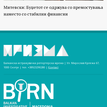
Митевски: Буџетот се одржува со премостувања
наместо со стабилни финансии
Балканска истражувачка репортерска мрежа | Ул. Мирослав Крлежа 67,
1000 Скопје | тел. +38923290280­ |
Контакт