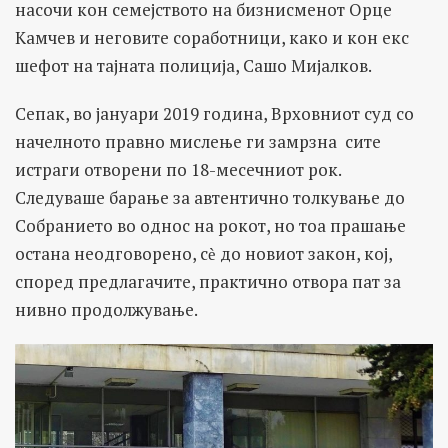
насочи кон семејството на бизнисменот Орце
Камчев и неговите соработници, како и кон екс
шефот на тајната полиција, Сашо Мијалков.
Сепак, во јануари 2019 година, Врховниот суд со
начелното правно мислење ги замрзна сите
истраги отворени по 18-месечниот рок.
Следуваше барање за автентично толкување до
Собранието во однос на рокот, но тоа прашање
остана неодговорено, сѐ до новиот закон, кој,
според предлагачите, практично отвора пат за
нивно продолжување.