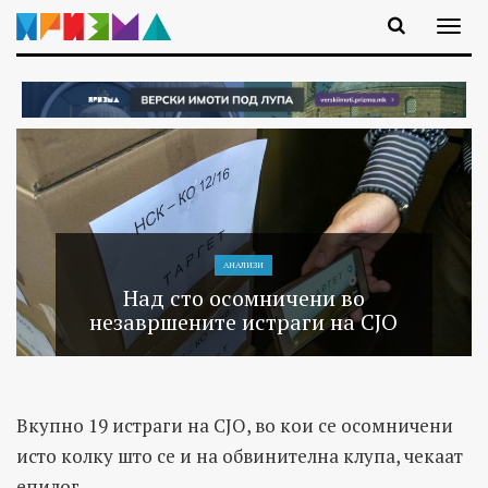
АНАЛИЗИ
Над сто осомничени во
незавршените истраги на СЈО
Вкупно 19 истраги на СЈО, во кои се осомничени
исто колку што се и на обвинителна клупа, чекаат
епилог