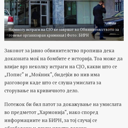
Најмногу истраги на СЈО ќе завршат во Обвинителсството за
гонење oрганизиран криминал | Фото: БИРН
Законот за јавно обвинителство пропиша дека
доказната моќ на бомбите е историја. Тоа може да
влијае врз неколку истраги на СЈО, какви што се
„Попис“ и „Моќник“, бидејќи во нив има
разговори каде што се слуша умислата за
сторување на кривичното дело.
Потежок би бил патот за докажување на умислата
во предметот „Хармонија“, иако според
информациите на БИРН, за тој случај се