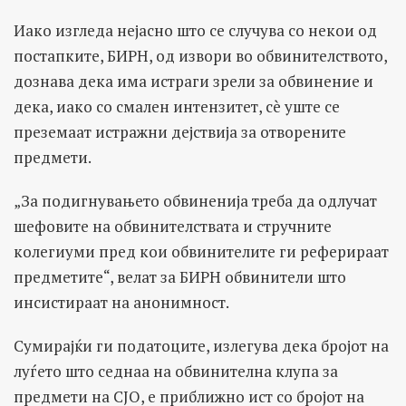
Иако изгледа нејасно што се случува со некои од
постапките, БИРН, од извори во обвинителството,
дознава дека има истраги зрели за обвинение и
дека, иако со смален интензитет, сè уште се
преземаат истражни дејствија за отворените
предмети.
„За подигнувањето обвиненија треба да одлучат
шефовите на обвинителствата и стручните
колегиуми пред кои обвинителите ги реферираат
предметите“, велат за БИРН обвинители што
инсистираат на анонимност.
Сумирајќи ги податоците, излегува дека бројот на
луѓето што седнаа на обвинителна клупа за
предмети на СЈО, е приближно ист со бројот на