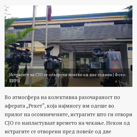
Истрагите на СЈО се отворени повеќе од две години | Фото:
БИРН
Во атмосфера на колективна разочараност по
аферата „Рекет“, која најмногу им одеше во
прилог на осомничените, истрагите што ги отвори
СЈО го напластуваат времето на чекање. Некои од
истрагите се отворени пред повеќе од две