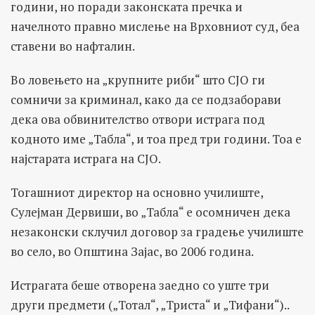
години, но поради законската пречка и
начелното правно мислење на Врховниот суд, беа
ставени во нафталин.
Во ловењето на „крупните риби“ што СЈО ги
сомничи за криминал, како да се подзаборави
дека ова обвинителство отвори истрага под
кодното име „Табла“, и тоа пред три години. Тоа е
најстарата истрага на СЈО.
Тогашниот директор на основно училиште,
Сулејман Дервиши, во „Табла“ е осомничен дека
незаконски склучил договор за градење училиште
во село, во Општина Зајас, во 2006 година.
Истрагата беше отворена заедно со уште три
други предмети („Тотал“, „Триста“ и „Тифани“)..