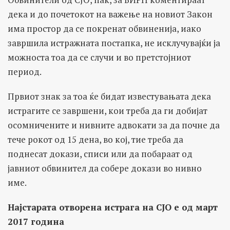
дека и до почетокот на важење на новиот Закон
има простор да се покренат обвиненија, иако
завршила истражната постапка, не исклучувајќи ја
можноста тоа да се случи и во претстојниот
период.
Првиот знак за тоа ќе бидат известувањата дека
истрагите се завршени, кои треба да ги добијат
осомничените и нивните адвокати за да почне да
тече рокот од 15 дена, во кој, тие треба да
поднесат докази, списи или да побараат од
јавниот обвинител да собере докази во нивно
име.
Најстарата отворена истрага на СЈО e од март
2017 година