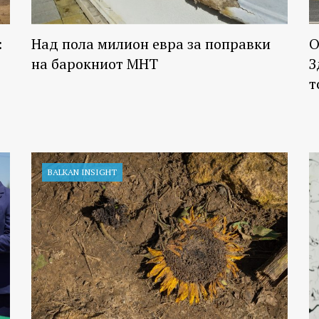
:
Над пола милион евра за поправки
О
на барокниот МНТ
З
т
BALKAN INSIGHT