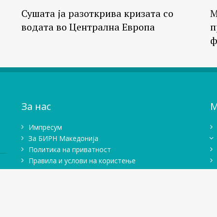
Сушата ја разоткрива кризата со
М
водата во Централна Европа
п
ф
За нас
М
Импресум
Зa БИРН Македонија
Политика на приватност
Правила и услови на користење