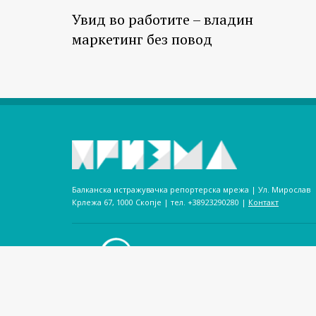
Увид во работите – владин
маркетинг без повод
Балканска истражувачка репортерска мрежа | Ул. Мирослав
Крлежа 67, 1000 Скопје | тел. +38923290280­ |
Контакт