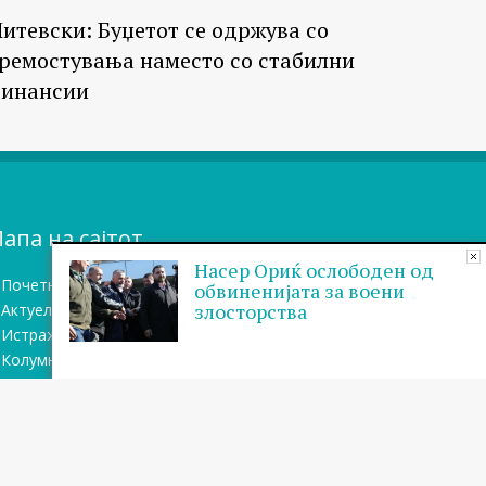
итевски: Буџетот се одржува со
ремостувања наместо со стабилни
инансии
апа на сајтот
Насер Ориќ ослободен од
Почетна
обвиненијата за воени
злосторства
Актуелно
Истражувањa
Колумни
Блог
Бази на податоци
Теми