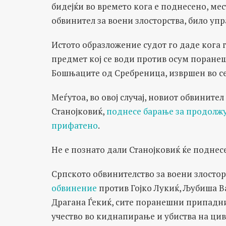
бидејќи во времето кога е поднесено, ме
обвинител за воени злосторства, било упр
Истото образложение судот го даде кога 
предмет кој се води против осум поране
Бошњаците од Сребреница, извршен во сел
Меѓутоа, во овој случај, новиот обвинител
Станојковиќ,
поднесе барање за продолжу
прифатено
.
Не е познато дали Станојковиќ ќе поднес
Српското обвинителство за воени злостор
обвинение
против Гојко Лукиќ, Љубиша В
Драгана Ѓекиќ, сите поранешни припадни
учество во киднапирање и убиства на цив