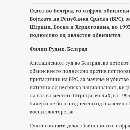
Судот во Белград го отфрли обвинен
Војската на Република Српска (ВРС), 
Штрпци, Босна и Херцеговина, во 1993
поднесено од овластен обвинител.
Филип Рудиќ, Белград
Апелацискиот суд во Белград, во петокот
обвинението поднесено против пет пор
припадници на ВРС, за мачење и убиство 
патници од несрпска националност, ки
од воз во местото Штрпци, во БиХ, во 199
бидејќи не било поднесено од овластен о
воени злосторства.
Судот соопшти дека обвинението е отфрл