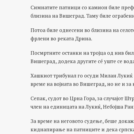
Симнатите патници со камион биле префр
близина на Вишеград. Таму биле ограбен
Потоа биле однесени во близина на селот
фрлени во реката Дрина.
Посмртните останки на тројца од нив бил
Вишеград, додека другите сé уште се вода
Хашкиот трибунал го осуди Милан Лукиќ 
време на војната во Вишеград, но не и з
Сепак, судот во Црна Гора, за случајот Ш
член на единицата на Лукиќ, Небојша Ра
За време на неговото судење, беше докаж
киднапирање на патниците и дека српска