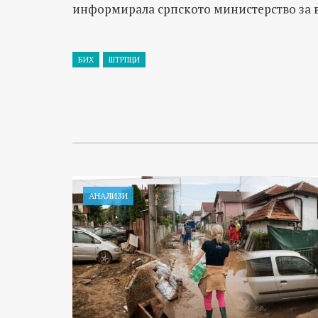
информирала српското министерство за вн
БИХ
ШТРПЦИ
АНАЛИЗИ