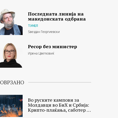
Последната линија на
македонската одбрана
ТУНЕЛ
Ѕвездан Георгиевски
Ресор без министер
Ирена Цветковиќ
ОВРЗАНО
Во руските кампови за
Молдавци во БиХ и Србија:
Крипто-плаќања, саботер и
осуден убиец