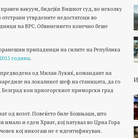
правен вакуум, бидејќи Вишиот суд, во неколку
и отстрани утврдените недостатоци во
дници на ВРС. Обвинението конечно беше
 поранешни припадници на силите на Република
2015 година
.
и предводена од Милан Лукиќ, командант на
аредиле на локалниот шеф на станицата, да го
од Белград кон црногорскиот приморски град
ат од возот. Повеќето биле Бошњаци, што
ив имало и еден Хрват, кој патувал во Црна Гора
д човек кој никогаш не е идентификуван.