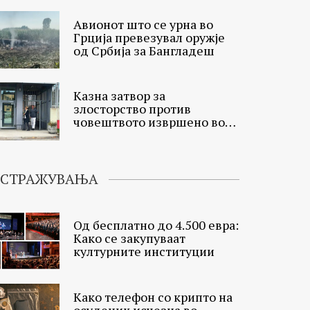
Авионот што се урна во
Грција превезувал оружје
од Србија за Бангладеш
Казна затвор за
злосторство против
човештвото извршено во
Мостар
ИСТРАЖУВАЊА
Од бесплатно до 4.500 евра:
Како се закупуваат
културните институции
Како телефон со крипто на
осуденик исчезна во