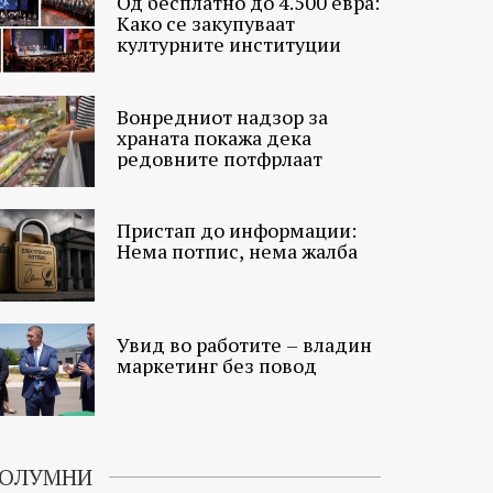
Од бесплатно до 4.500 евра:
Како се закупуваат
културните институции
Вонредниот надзор за
храната покажа дека
редовните потфрлаат
Пристап до информации:
Нема потпис, нема жалба
Увид во работите – владин
маркетинг без повод
ОЛУМНИ