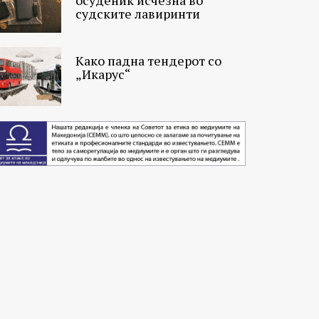
судските лавиринти
Како падна тендерот со
„Икарус“