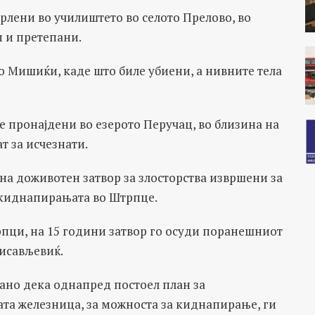
лени во училиштето во селото Прелово, во
и и претепани.
о Мишиќи, каде што биле убиени, а нивните тела
е пронајдени во езерото Перучац, во близина на
т за исчезнати.
на доживотен затвор за злосторства извршени за
а киднапирањата во Штрпце.
трпци, на 15 години затвор го осуди поранешниот
нисављевиќ.
ано дека однапред постоел план за
та железница, за можноста за киднапирање, ги