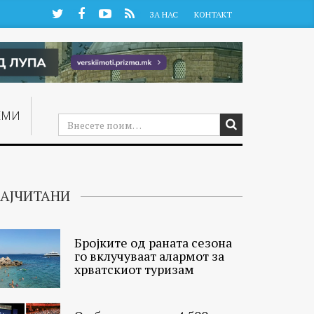
Twitter
Facebook
YouTube
RSS
ЗА НАС
КОНТАКТ
ЕМИ
АЈЧИТАНИ
Бројките од раната сезона
го вклучуваат алармот за
хрватскиот туризам