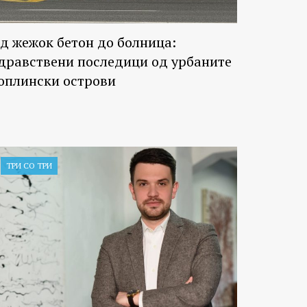
д жежок бетон до болница:
дравствени последици од урбаните
оплински острови
ТРИ СО ТРИ