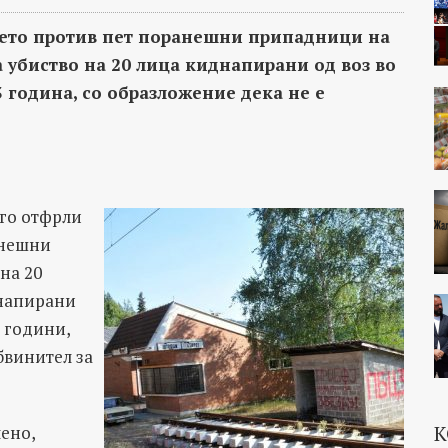
ието против пет поранешни припадници на
за убиство на 20 лица киднапирани од воз во
 година, со образложение дека не е
 го отфрли
анешни
на 20
днапирани
3 години,
бвинител за
К
ено,