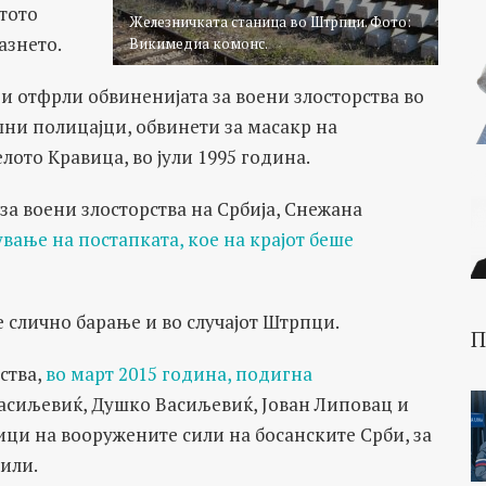
стото
Железничката станица во Штрпци. Фото:
азнето.
Викимедиа комонс.
ги отфрли обвиненијата за воени злосторства во
шни полицајци, обвинети за масакр на
ото Кравица, во јули 1995 година.
 за воени злосторства на Србија, Снежана
вање на постапката, кое на крајот беше
е слично барање и во случајот Штрпци.
П
ства,
во март 2015 година, подигна
асиљевиќ, Душко Васиљевиќ, Јован Липовац и
ци на вооружените сили на босанските Срби, за
или.