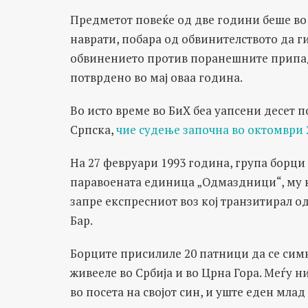
Предметот повеќе од две години беше во 
наврати, побара од обвинителството да г
обвинението против поранешните припа
потврдено во мај оваа година.
Во исто време во БиХ беа уапсени десет
Српска,
чие судење започна во октомври 
На 27 февруари 1993 година, група борц
паравоената единица „Одмаздници“, му н
запре експресниот воз кој транзитирал 
Бар.
Борците присилиле 20 патници да се симн
живееле во Србија и во Црна Гора. Меѓу н
во посета на својот син, и уште еден мла