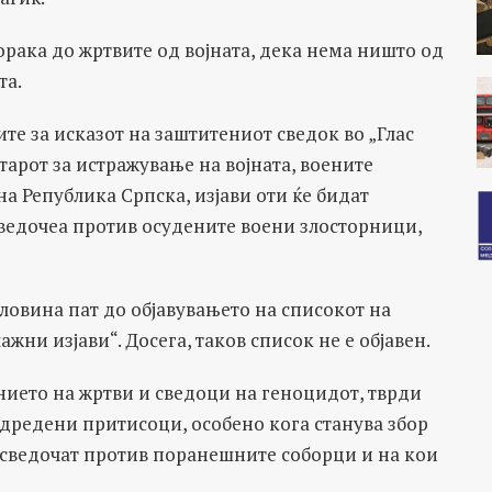
порака до жртвите од војната, дека нема ништо од
та.
те за исказот на заштитениот сведок во „Глас
тарот за истражување на војната, воените
на Република Српска, изјави оти ќе бидат
сведочеа против осудените воени злосторници,
оловина пат до објавувањето на списокот на
жни изјави“. Досега, таков список не е објавен.
нието на жртви и сведоци на геноцидот, тврди
дредени притисоци, особено кога станува збор
 сведочат против поранешните соборци и на кои