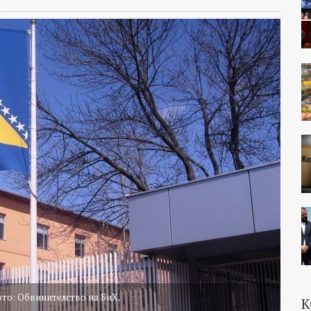
ото: Обвинителство на БиХ.
К