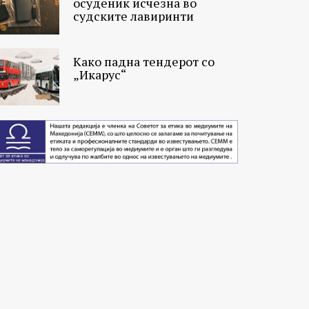
осуденик исчезна во
судските лавиринти
Како падна тендерот со
„Икарус“