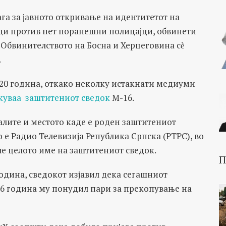
га за јавното откривање на идентитетот на
оди против пет поранешни полицајци, обвинети
а Обвинителството на Босна и Херцеговина сѐ
.
020 година, откако неколку истакнати медиуми
икуваа заштитениот сведок
М-16.
јалите и местото каде е роден заштитениот
 е Радио Телевизија Република Српска (РТРС), во
ле целото име на заштитениот сведок.
П
година, сведокот изјавил дека сегашниот
96 година му понудил пари за прекопување на