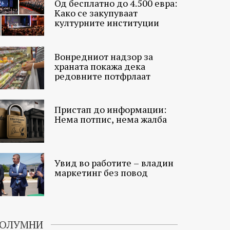
Од бесплатно до 4.500 евра:
Како се закупуваат
културните институции
Вонредниот надзор за
храната покажа дека
редовните потфрлаат
Пристап до информации:
Нема потпис, нема жалба
Увид во работите – владин
маркетинг без повод
ОЛУМНИ