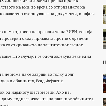
иХ соопшти дека добило пријава против
ството на БиХ, во врска со откривањето на
неовластено отстапување на документи, и најави
о нема одговор на прашањето на БИРН, во која
ни проверки околу пријавата против одредени
ска со откривањето на заштитениот сведок.
вање што случајот се одолговлекува веќе една
та не може да се заврши во толку долг
ија и обвинител, Есад Фејзагиќ.
ок од најмногу шест месеци. Ако не,
да му поднесе извештај на главниот обвинител,
агиќ.