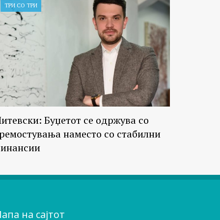
ТРИ СО ТРИ
итевски: Буџетот се одржува со
ремостувања наместо со стабилни
инансии
апа на сајтот