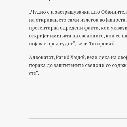
„Чудно е и застрашувачки што Обвинител
на откривањето сами излегоа во јавност
презентираа одредени факти, кои укажува
откријат имињата на сведоците, кои се на
појават пред судот“, вели Тахировиќ.
Адвокатот, Рагиб Хаџиќ, вели дека на ово
порака до заштитените сведоци со содржин
сте“.