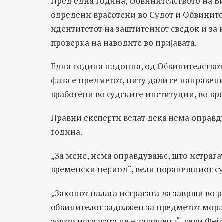
Пред една година, Обвинителството на Б
одредени вработени во Судот и Обвинител
идентитетот на заштитениот сведок и за 
проверка на наводите во пријавата.
Една година подоцна, од Обвинителствот
фаза е предметот, ниту дали се направе
вработени во судските институции, во вр
Правни експерти велат дека нема оправду
година.
„За мене, нема оправдување, што истрага
временски период“, вели поранешниот суд
„Законот налага истрагата да заврши во р
обвинителот задолжен за предметот мора 
зошто истрагата не е завршена“, вели Фејз