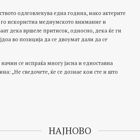
ството одлговлекува една година, иако актерите
а, го искористиа медиумското внимание и
ат дека вршеле притисок, односно, дека ќе ги
јдоа во позиција да се двоумат дали да се
ј начин се испраќа многу јасна и едноставна
а: „Не сведочете, ќе се дознае кои сте и што
НАЈНОВО