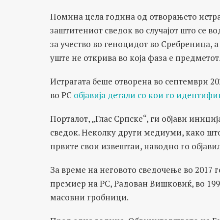
Помина цела година од отворањето истра
заштитениот сведок во случајот што се в
за учество во геноцидот во Сребреница, 
уште не открива во која фаза е предметот
Истрагата беше отворена во септември 2
во РС
објавија детали со кои го идентиф
Порталот, „Глас Српске“, ги објави иници
сведок. Неколку други медиуми, како што
првите свои извештаи, наводно го објави
За време на неговото сведочење во 2017 
премиер на РС, Радован Вишковиќ, во 19
масовни гробници.