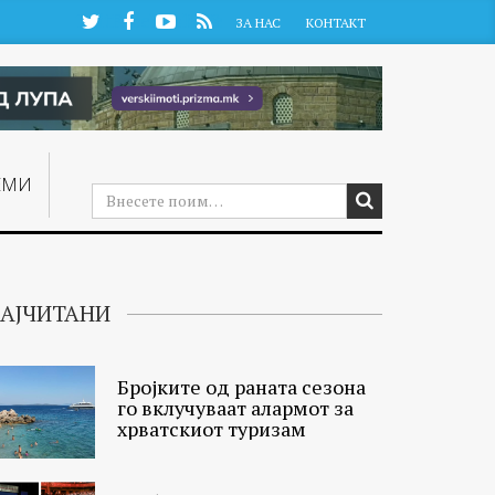
Twitter
Facebook
YouTube
RSS
ЗА НАС
КОНТАКТ
ЕМИ
АЈЧИТАНИ
Бројките од раната сезона
го вклучуваат алармот за
хрватскиот туризам