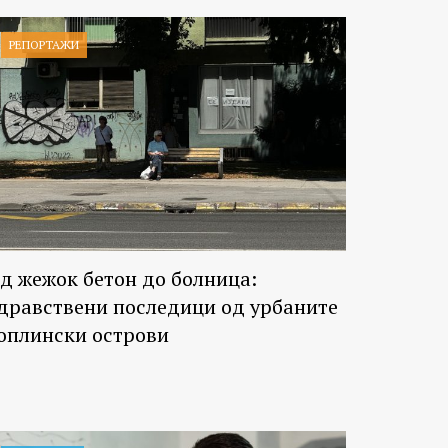
РЕПОРТАЖИ
д жежок бетон до болница:
дравствени последици од урбаните
оплински острови