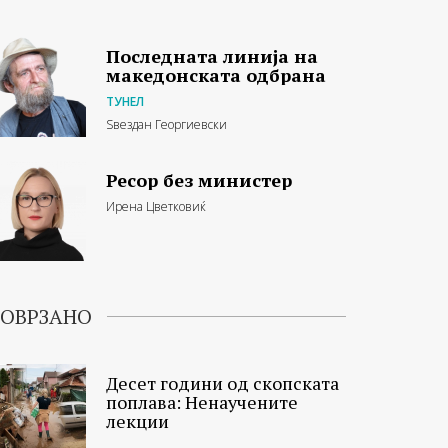
Последната линија на
македонската одбрана
ТУНЕЛ
Ѕвездан Георгиевски
Ресор без министер
Ирена Цветковиќ
ОВРЗАНО
Десет години од скопската
поплава: Ненаучените
лекции