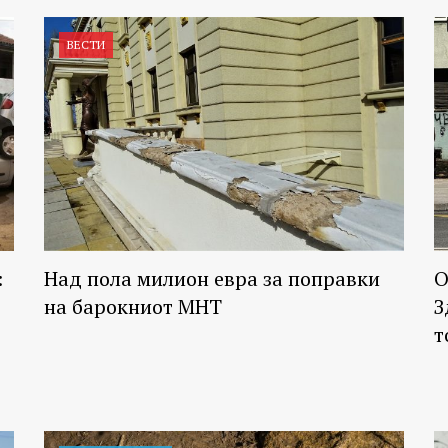
ВЕСТИ
:
Над пола милион евра за поправки
О
на барокниот МНТ
З
т