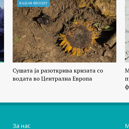
BALKAN INSIGHT
Сушата ја разоткрива кризата со
М
водата во Централна Европа
п
ф
За нас
М