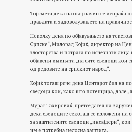
Тој смета дека на овој начин се испраќа 
правдата и задоволувањето на правичнос
Неколку дена по објавувањето на текстови
Српске“, Милорад Којиќ, директор на Цен
злосторства и потрага по исчезнати лица 
објавени имињата „на сите сведоци кои 
од редовите на српскиот народ“.
Којиќ тогаш рече дека Центарот бил на п
сведоци кои, како што потенцира, дале „ла
Мурат Тахировиќ, претседател на Здруже
дека сведоците секогаш се изложени на о
за заштитените сведоци „инсајдери“, кои
им е потребна целосна заштита.