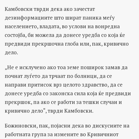
Камбовски тврди дека ако зачестат
дезинформациите што шират паника меѓу
населението, владата, во услови на вонредна
состојба, би можела да донесе уредба со која ќе
предвиди прекршочна глоба или, пак, кривично
дело.
„Не е исклучено ако тоа земе поширок замав да
почнат луѓето да трчаат по болници, да се
направи притисок врз целото здравство, да се
донесе уредба со законска сила која ќе предвиди
прекршок, па ако се работи за тешки случаи и
кривично дело“, тврди Камбовски.
Божиновски, пак, појасни дека во дискусиите на
работната група за измените во Кривичниот