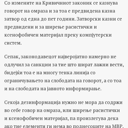
Со измените на Кривичниот законик се казнува
говорот на омраза и за тоа е предвидена казна
затвор од една до пет години. Затворски казни се
предвидени и за ширење расистички и
ксенофобичен материјал преку компјутерски
систем.
Сепак, законодавецот најверојатно намерно не
одлучил за санкции за тие што шират лажни вести,
бидејќи тоа е на многу тенка линија со
ограничувањето на слободата на говорот, а со тоа
и на слободата на јавното информирање.
Секоја дезинформација нужно не мора да содржи
во себе говор на омраза, или ширење расистички
и ксенофобичен материјал, па произлегува дека
ако тие елементи ги нема во поднесоците на МВР,