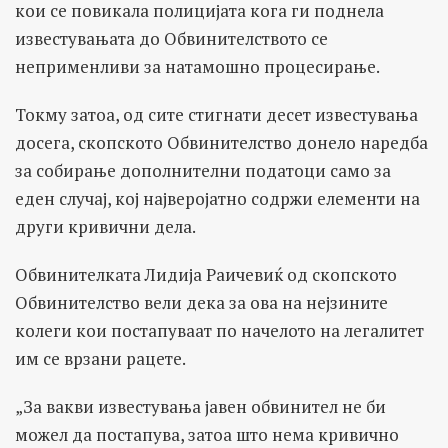
кои се повикала полицијата кога ги поднела
известувањата до Обвинителството се
неприменливи за натамошно процесирање.
Токму затоа, од сите стигнати десет известувања
досега, скопското Обвинителство донело наредба
за собирање дополнителни податоци само за
еден случај, кој најверојатно содржи елементи на
други кривични дела.
Обвинителката Лидија Раичевиќ од скопското
Обвинителство вели дека за ова на нејзините
колеги кои постапуваат по начелото на легалитет
им се врзани рацете.
„За вакви известувања јавен обвинител не би
можел да постапува, затоа што нема кривично