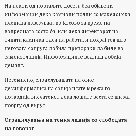
На некои од порталите досега беа објавени
информации дека камиони полни со македонска
пченица извезуваат во Косово за време на
вонредната состојба, или дека директорот на
очната клиника одел на работа, и покрај тоа што
неговата сопруга добила препораки да биде во
самоизолација. Информациите веднаш добија
демант.
Несомнено, споделувањата на овие
дезинформации на социјалните мрежи го
потврдија впечатокот дека лошите вести се шират
побргу од вирус.
Ограничувања на тенка линија со слободата
на говорот