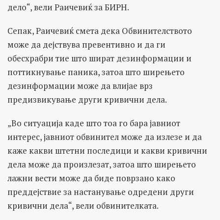
дело“, вели Раичевиќ за БИРН.
Сепак, Раичевиќ смета дека Обвинителството
може да дејствува превентивно и да ги
обесхрабри тие што шират дезинформации и
поттикнување паника, затоа што ширењето
дезинформации може да влијае врз
предизвикување други кривични дела.
„Во ситуација каде што тоа го бара јавниот
интерес, јавниот обвинител може да излезе и да
каже какви штетни последици и какви кривични
дела може да произлезат, затоа што ширењето
лажни вести може да биде поврзано како
преддејствие за настанување одредени други
кривични дела“, вели обвинителката.