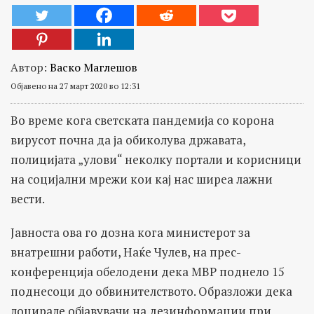
Автор:
Васко Маглешов
Објавено на 27 март 2020 во 12:31
Во време кога светската пандемија со корона
вирусот почна да ја обиколува државата,
полицијата „улови“ неколку портали и корисници
на социјални мрежи кои кај нас ширеа лажни
вести.
Јавноста ова го дозна кога министерот за
внатрешни работи, Наќе Чулев, на прес-
конференција обелодени дека МВР поднело 15
поднесоци до обвинителството. Образложи дека
лоцирале објавувачи на дезинформации при