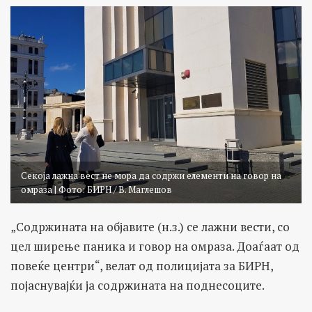
Секоја лажна вест не мора да содржи елементи на говор на
омраза | Фото: БИРН / В. Маглешов
„Содржината на објавите (н.з.) се лажни вести, со
цел ширење паника и говор на омраза. Доаѓаат од
повеќе центри“, велат од полицијата за БИРН,
појаснувајќи ја содржината на поднесоците.