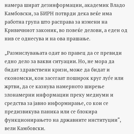
намера шират дезинформации, академик Владо
Камбовски, за БИРН потврди дека веќе има
работна група што расправа за измени на
Кривичниот законик, во повеќе делови, а еден од
нив се однесува и на ова прашање.
„Размислувањата одат во правец да се превиди
едно дело за вакви ситуации. Но, не мора да
бидат здравствени кризи, може да бидат и
економски, кои засегаат поширок круг луѓе или
жртви, да се казнува намерното ширење
злонамерни информации преку медиуми и
средства за јавно информирање, со кои се
предизвикува паника или се блокира
функционирањето на државните институции“,
вели Камбовски.