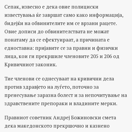
Сепак, извесно е дека овие полициски
известувања ќе завршат само како информација,
бидејќи на обвинителите им се врзани рацете.
Овие дописи до обвинителствата не можат
понатаму да се ефектуираат, а причината е
едноставна: пријавите се за правни и физички
лица, кои ги прекршиле членовите 205 и 206 од
Кривичниот законик.
Тие членови се однесуваат на кривични дела
против здравјето на луѓето, поточно за
пренесување заразна болест и за непочитување на
здравствените препораки и владините мерки.
Правниот советник Андреј Божиновски смета
дека македонското прекршочно и казнено