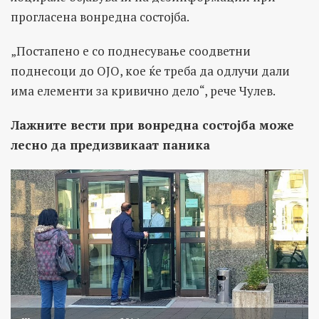
прогласена вонредна состојба.
„Постапено е со поднесување соодветни
поднесоци до ОЈО, кое ќе треба да одлучи дали
има елементи за кривично дело“, рече Чулев.
Лажните вести при вонредна состојба може
лесно да предизвикаат паника