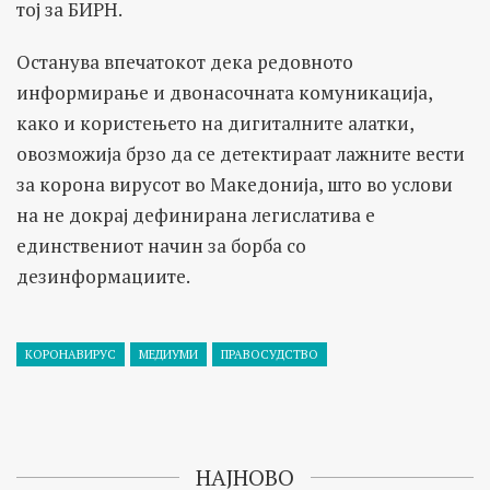
тој за БИРН.
Oстанува впечатокот дека редовното
информирање и двонасочната комуникација,
како и користењето на дигиталните алатки,
овозможија брзо да се детектираат лажните вести
за корона вирусот во Македонија, што во услови
на не докрај дефинирана легислатива е
единствениот начин за борба со
дезинформациите.
КОРОНАВИРУС
МЕДИУМИ
ПРАВОСУДСТВО
НАЈНОВО