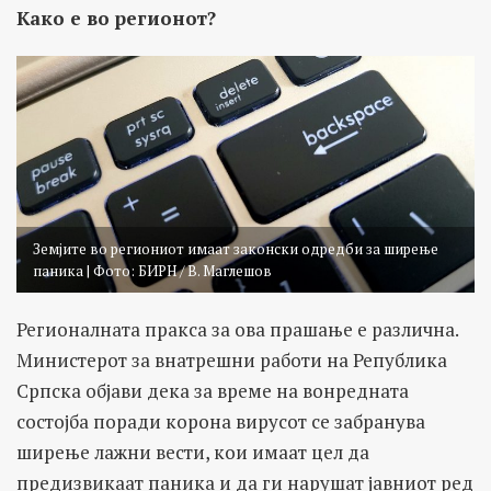
Како е во регионот?
Земјите во региониот имаат законски одредби за ширење
паника | Фото: БИРН / В. Маглешов
Регионалната пракса за ова прашање е различна.
Министерот за внатрешни работи на Република
Српска објави дека за време на вонредната
состојба поради корона вирусот се забранува
ширење лажни вести, кои имаат цел да
предизвикаат паника и да ги нарушат јавниот ред