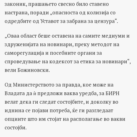
законик, прашањето свесно било ставено
настрана, поради „опасноста од колизија со
одредбите од Уставот за забрана за цензура“.
„Оваа област беше оставена на самите медиуми и
здруженијата на новинари, преку методот на
саморегулација и посебните органи за
спроведување на кодексот за етика за новинари“,
вели Божиновски.
Од Министерството за правда, кое може на
Владата да ѝ предложи ваква уредба, за БИРН
велат дека ги следат состојбите, и доколку во
иднина се појави потреба, ќе ги разгледаат
опциите што им стојат на располагање во вакви
состојби.