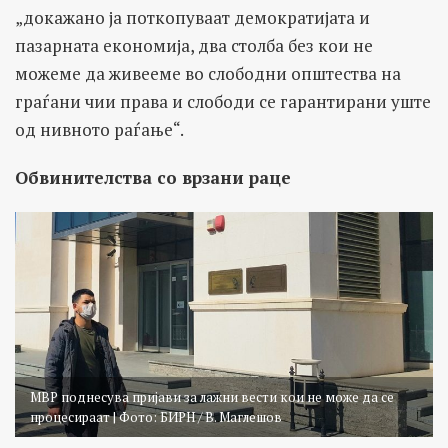
„докажано ја поткопуваат демократијата и
пазарната економија, два столба без кои не
можеме да живееме во слободни општества на
граѓани чии права и слободи се гарантирани уште
од нивното раѓање“.
Обвинителства со врзани раце
МВР поднесува пријави за лажни вести кои не може да се
процесираат | Фото: БИРН / В. Маглешов