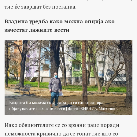
тие ќе завршат без постапка.
Владина уредба како можна опција ако
зачестат лажните вести
Владата би можела со уредба да ги санкционира
објавувачите на лажни вести | Фото: БИРН / В. Маглешов
Иако обвинителите се со врзани раце поради
неможноста кривично да се гонат тие што со