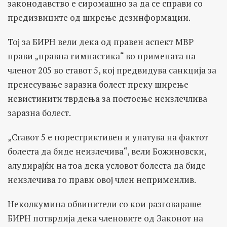
законодавство е сиромашно за да се справи со
предизвиците од ширење дезинформации.
Тој за БИРН вели дека од правен аспект МВР
прави „правна гимнастика“ во примената на
членот 205 во ставот 5, кој предвидува санкција за
пренесување заразна болест преку ширење
невистинити тврдења за постоење неизлечлива
заразна болест.
„Ставот 5 е порестриктивен и упатува на фактот
болеста да биде неизлечива“, вели Божиновски,
алудирајќи на тоа дека условот болеста да биде
неизлечива го прави овој член неприменлив.
Неколкумина обвинители со кои разговараше
БИРН потврдија дека членовите од Законот на