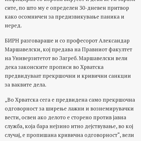
сите, по што му е определен 30-дневен притвор
како осомничен за предизвикување паника и
неред.
БИРН разговараше и со професорот Александар
Маршавелски, кој предава на Правниот факултет
на Универзитетот во Загреб. Маршавелски вели
дека законските прописи во Хрватска
предвидуваат прекршочни и кривични санкции
за ваквите дела.
„Во Хрватска сега е предвидена само прекршочна
одговорност за ширење лажни и вознемирувачки
вести, освен ако делото е сторено против јавна
служба, која бара нејзино итно дејствување, во кој
случај, е пропишана кривична одговорност“, вели