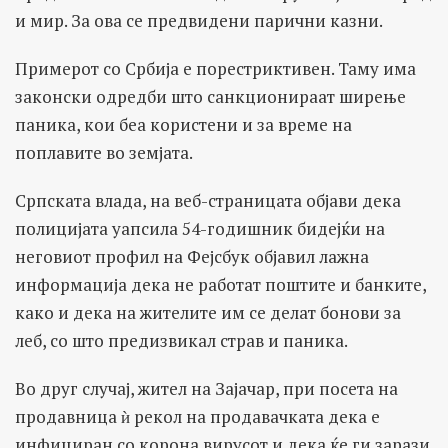
и мир. За ова се предвидени парични казни.
Примерот со Србија е порестриктивен. Таму има
законски одредби што санкционираат ширење
паника, кои беа користени и за време на
поплавите во земјата.
Српската влада, на веб-страницата објави дека
полицијата уапсила 54-годишник бидејќи на
неговиот профил на Фејсбук објавил лажна
информација дека не работат поштите и банките,
како и дека на жителите им се делат бонови за
леб, со што предизвикал страв и паника.
Во друг случај, жител на Зајачар, при посета на
продавница ѝ рекол на продавачката дека е
инфициран со корона вирусот и дека ќе ги зарази