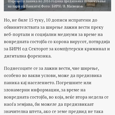
Ширењето паника во 2016 година предизвика повлекување
на пари од банките| Фото: БИРН / В. Маглешов
Но, не биле 15 туку, 10 дописи испратени до
обвинителствата за ширење лажни вести преку
веб-портали и социјални медиуми за време на
вонредната состојба со корона вирусот, потврдија
за БИРН од Секторот за компјутерски криминал и
дигитална форензика.
Поднесоците се за лажни вести, чие ширење,
особено во вакви услови, може да предизвика
паника кај населението. Погрешните или
злонамерни информации, за време на
вонредната состојба, во која, веќе втора недела се
наоѓа земјава, би можеле да предизвикаат
значителна штета, ако се земе предвид не така