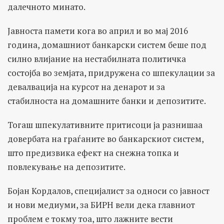
далечното минато.
Јавноста памети кога во април и во мај 2016
година, домашниот банкарски систем беше под
силно влијание на нестабилната политичка
состојба во земјата, придружена со шпекулации за
девалвација на курсот на денарот и за
стабилноста на домашните банки и депозитите.
Тогаш шпекулативните притисоци ја разнишаа
довербата на граѓаните во банкарскиот систем,
што предизвика ефект на снежна топка и
повлекување на депозитите.
Бојан Кордалов, специјалист за односи со јавност
и нови медиуми, за БИРН вели дека главниот
проблем е токму тоа, што лажните вести