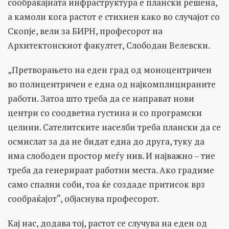
сообраќајната инфраструктура е плански решена,
а камоли кога растот е стихиен како во случајот со
Скопје, вели за БИРН, професорот на
Архитектонскиот факултет, Слободан Велевски.
„Претворањето на еден град од моноцентричен
во полицентричен е една од најкомплицираните
работи. Затоа што треба да се направат нови
центри со соодветна густина и со програмски
целини. Сателитските населби треба плански да се
осмислат за да не бидат една до друга, туку да
има слободен простор меѓу нив. И најважно – тие
треба да генерираат работни места. Ако градиме
само спални соби, тоа ќе создаде притисок врз
сообраќајот“, објаснува професорот.
Кај нас, додава тој, растот се случува на еден од