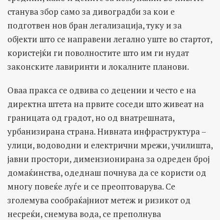
станува збор само за дивоградби за кои е
подготвен нов бран легализација, туку и за
објекти што се направени легално уште во стартот,
користејќи ги поволностите што им ги нудат
законските лавиринти и локалните планови.
Оваа пракса се одвива со децении и често е на
директна штета на првите соседи што живеат на
границата од градот, но од внатрешната,
урбанизирана страна. Нивната инфраструктура –
улици, водоводни и електрични мрежи, училишта,
јавни простори, димензионирана за одреден број
домаќинства, одеднаш почнува да се користи од
многу повеќе луѓе и се преоптоварува. Се
зголемува сообраќајниот метеж и ризикот од
несреќи, снемува вода, се преполнува