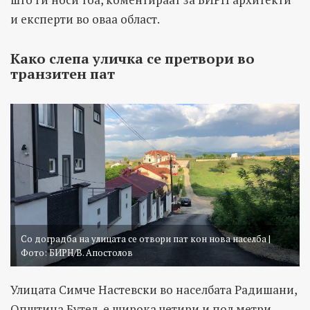
и експерти во оваа област.
Како слепа уличка се претвори во
транзитен пат
Со доградба на улицата се отвори пат кон нова населба |
Фото: БИРН/В. Апостолов
Улицата Симче Настевски во населбата Радишани,
Општина Бутел, е широка четири и пол метри.