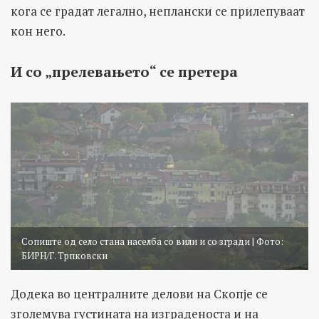
кога се градат легално, неплански се прилепуваат
кон него.
И со „прелевањето“ се претера
Сопиште од село стана населба со вили и со згради | Фото:
БИРН/Г. Трпковски
Додека во централните делови на Скопје се
зголемува густината на изграденоста и на