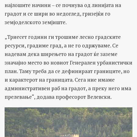
најлошите начини – се почнува од линијата на
градот и се шири во недоглед, гризејќи го
земјоделското земјиште.
„Триесет години ги трошиме лесно градските
ресурси, градиме град, а не го одржуваме. Се
надевам дека ширењето на градот ќе заземе
значајно место во новиот Генерален урбанистички
план. Таму треба да се дефинираат границите, но
и карактерот на границата. Сега ние имаме
административен раб на градот, а преку него има
прелевање“, додава професорот Велевски.