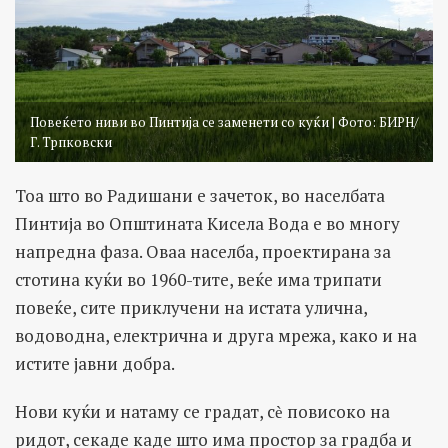
Повеќето ниви во Пинтија се заменети со куќи | Фото: БИРН/
Г. Трпковски
Тоа што во Радишани е зачеток, во населбата
Пинтија во Општината Кисела Вода е во многу
напредна фаза. Оваа населба, проектирана за
стотина куќи во 1960-тите, веќе има трипати
повеќе, сите приклучени на истата улична,
водоводна, електрична и друга мрежа, како и на
истите јавни добра.
Нови куќи и натаму се градат, сѐ повисоко на
ридот, секаде каде што има простор за градба и