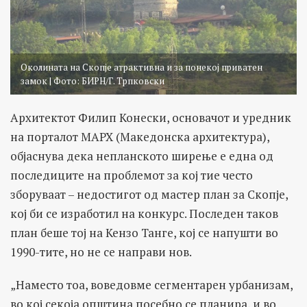
Околината на Скопје атрактивна и за понекој приватен
замок | Фото: БИРН/Г. Трпковски
Архитектот Филип Конески, основачот и уредник
на порталот МАРХ (Македонска архитектура),
објаснува дека непланското ширење е една од
последиците на проблемот за кој тие често
зборуваат – недостигот од мастер план за Скопје,
кој би се изработил на конкурс. Последен таков
план беше тој на Кензо Танге, кој се напушти во
1990-тите, но не се направи нов.
„Наместо тоа, воведовме сегментарен урбанизам,
во кој секоја општина посебно се планира, и во