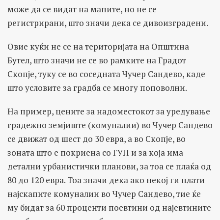
може да се видат на мапите, но не се
регистрирани, што значи дека се дивоизградени.
Овие куќи не се на територијата на Општина
Бутел, што значи не се во рамките на Градот
Скопје, туку се во соседната Чучер Сандево, каде
што условите за градба се многу поповолни.
На пример, цените за надоместокот за уредување
градежно земјиште (комуналии) во Чучер Сандево
се движат од шест до 30 евра, а во Скопје, во
зоната што е покриена со ГУП и за која има
детални урбанистички планови, за тоа се плаќа од
80 до 120 евра. Тоа значи дека ако некој ги плати
најскапите комуналии во Чучер Сандево, тие ќе
му бидат за 60 проценти поевтини од најевтините