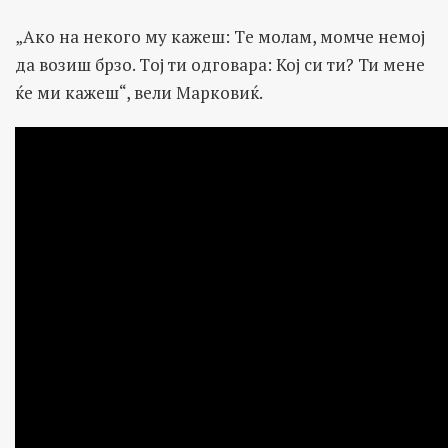
„Ако на некого му кажеш: Tе молам, момче немој
да возиш брзо. Tој ти одговара: Кој си ти? Ти мене
ќе ми кажеш“, вели Марковиќ.