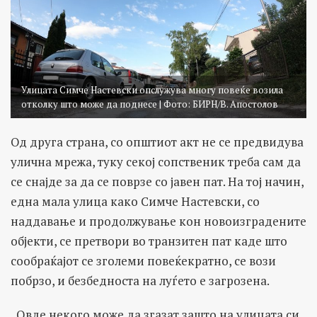
Улицата Симче Настевски опслужува многу повеќе возила
отколку што може да поднесе | Фото: БИРН/В. Апостолов
Од друга страна, со општиот акт не се предвидува
улична мрежа, туку секој сопственик треба сам да
се снајде за да се поврзе со јавен пат. На тој начин,
една мала улица како Симче Настевски, со
наддавање и продолжување кон новоизградените
објекти, се претвори во транзитен пат каде што
сообраќајот се зголеми повеќекратно, се вози
побрзо, и безбедноста на луѓето е загрозена.
„Овде некого може да згазат зашто на улицата си