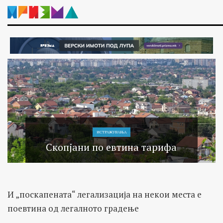
ИСТРАЖУВАЊA
Скопјани по евтина тарифа
И „поскапената“ легализација на некои места е
поевтина од легалното градење