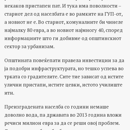
некаков пристапен пат. И тука има поволности –
стариот дел од населбата е во рамките на ГУП-от,
а новиот не е. Во стариот, комуналиите би чинеле
најмалку 80 евра, а во новиот најмногу 40, според
информациите што ги добивме од општинскиот
сектор за урбанизам.
Општината повеќепати правела инвестиции за да
ја подобри инфраструктурата, но тешко успева во
трката со градителите. Сите тие зависат од истите
улични пристапи, истите цевки, истото училиште
итн.
Преизградената населба со години немаше
доволно вода, па државата во 2013 година вложи
речиси милион евра за да се реши овој проблем.