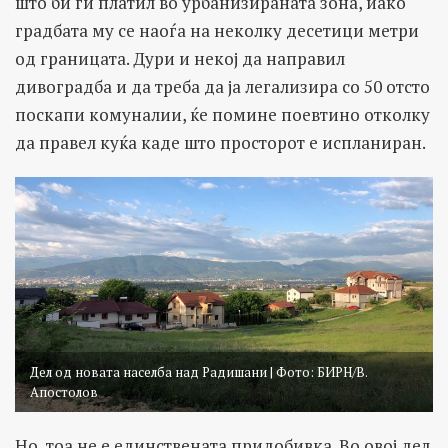
што би ги платил во урбанизираната зона, иако
градбата му се наоѓа на неколку десетици метри
од границата. Дури и некој да направил
дивоградба и да треба да ја легализира со 50 отсто
поскапи комуналии, ќе помине поевтино отколку
да правел куќа каде што просторот е испланиран.
Дел од новата населба над Радишани | Фото: БИРН/В.
Апостолов
Но, тоа не е единствената придобивка. Во овој дел