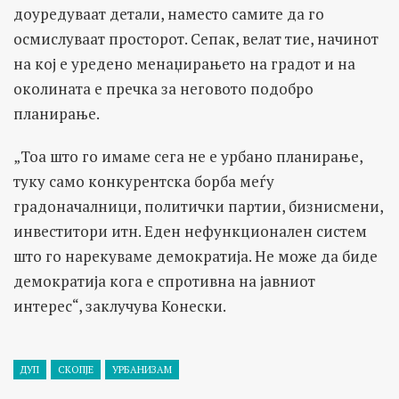
доуредуваат детали, наместо самите да го
осмислуваат просторот. Сепак, велат тие, начинот
на кој е уредено менаџирањето на градот и на
околината е пречка за неговото подобро
планирање.
„Тоа што го имаме сега не е урбано планирање,
туку само конкурентска борба меѓу
градоначалници, политички партии, бизнисмени,
инвеститори итн. Еден нефункционален систем
што го нарекуваме демократија. Не може да биде
демократија кога е спротивна на јавниот
интерес“, заклучува Конески.
ДУП
СКОПЈЕ
УРБАНИЗАМ