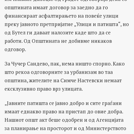
општината имаат договор за заедно да го
финансираат асфалтирањето на повеќе улици
преку јавното претпријатие „Улици и патишта“, но
од Бутел ги даваат налозите каде што да се
работи. Од Општината не добивме никаков
одговор.
За Чучер Сандево, пак, нема ништо спорно. Како
што рекоа одговорните за урбанизам во таа
општина, жителите на Симче Настевски немаат
ексклузивно право врз улицата.
„Јавните патишта се јавно добро и сите граѓани
имаат еднакво право на пристап до овие добра.
Нашиот општ акт беше одобрен и од Агенцијата
за планирање на просторот и од Министерството