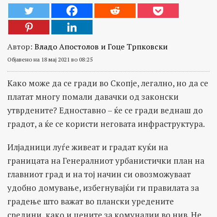
Автор:
Владо Апостолов и Гоце Трпковски
Објавено на 18 мај 2021 во 08:25
Како може да се гради во Скопје, легално, но да се
платат многу помали давачки од законски
утврдените? Едноставно – ќе се гради веднаш до
градот, а ќе се користи неговата инфраструктура.
Илјадници луѓе живеат и градат куќи на
границата на Генералниот урбанистички план на
главниот град и на тој начин си овозможуваат
удобно домување, избегнувајќи ги правилата за
градење што важат во плански уредените
средини, како и цените за комуналии во нив. Не