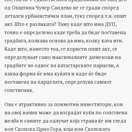
од Општина Чучер Сандево не се гради според
детален урбанистички план, туку според т.н. општ
акт. Што е разликата? Таму каде што има ДУП,
точно е определено каде треба да биде поставена
градбата, колкава основа да има, колку ката итн.
Каде што, наместо тоа, се користи општ акт, се
определуваат само максималните димензии на
градбите во однос на катастарските парцели, а
каква форма ќе има куќата и каде ќе биде
поставена на парцелата, определува самиот
сопственик.
Ова е атрактивно за поимотни инвеститори, кои
на овој начин може да изградат куќи по сопствена
желба и самите да одлучат која страна ќе им гледа
кон Скопска Црна Гора, која кон Скопската