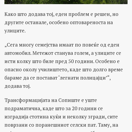
Како што додава тој, еден проблем е решен, но
другите останале, особено оптовареноста на
улиците.
„Сега многу семејства имаат по повеќе од еден
автомобил. Метежот станува голем, а улиците се
исти колку што биле пред 50 години. Особено е
опасно околу училиштето, каде што долго време
бараме да се постават ‘легнати полицајци’“,
додава тој.
Трансформацијата на Сопиште е уште
подраматична, каде што за 20 години се
изградија стотина куќи и неколку згради, сите
поврзани со поранешниот селски пат. Таму, на