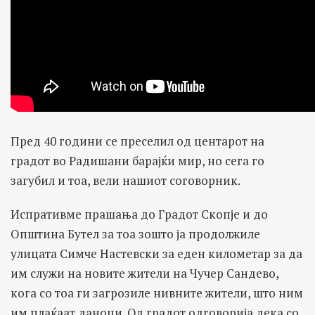
Пред 40 години се преселил од центарот на
градот во Радишани барајќи мир, но сега го
загубил и тоа, вели нашиот соговорник.
Испративме прашања до Градот Скопје и до
Општина Бутел за тоа зошто ја продолжиле
улицата Симче Настевски за еден километар за да
им служи на новите жители на Чучер Сандево,
кога со тоа ги загрозиле нивните жители, што ним
им плаќаат даноци. Од градот одговорија дека со