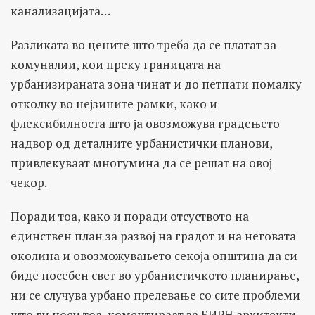
канализацијата…
Разликата во цените што треба да се платат за
комуналии, кои преку границата на
урбанизираната зона чинат и до петпати помалку
отколку во нејзините рамки, како и
флексибилноста што ја овозможува градењето
надвор од деталните урбанистички планови,
привлекуваат многумина да се решат на овој
чекор.
Поради тоа, како и поради отсуството на
единствен план за развој на градот и на неговата
околина и овозможувањето секоја општина да си
биде посебен свет во урбанистичкото планирање,
ни се случува урбано прелевање со сите проблеми
што ги носи тоа, коментираат за БИРН архитекти