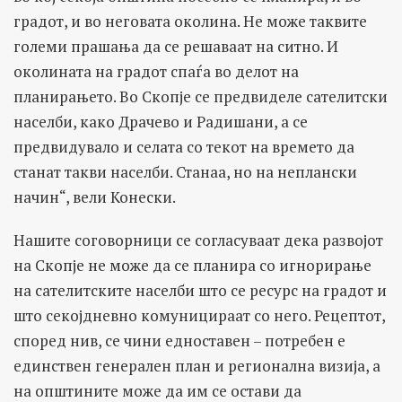
градот, и во неговата околина. Не може таквите
големи прашања да се решаваат на ситно. И
околината на градот спаѓа во делот на
планирањето. Во Скопје се предвиделе сателитски
населби, како Драчево и Радишани, а се
предвидувало и селата со текот на времето да
станат такви населби. Станаа, но на неплански
начин“, вели Конески.
Нашите соговорници се согласуваат дека развојот
на Скопје не може да се планира со игнорирање
на сателитските населби што се ресурс на градот и
што секојдневно комуницираат со него. Рецептот,
според нив, се чини едноставен – потребен е
единствен генерален план и регионална визија, а
на општините може да им се остави да