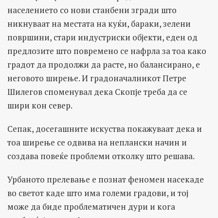
населението со нови станбени згради што
никнуваат на местата на куќи, бараки, зелени
површини, стари индустриски објекти, еден од
предлозите што повремено се нафрла за тоа како
градот да продолжи да расте, но балансирано, е
неговото ширење. И градоначалникот Петре
Шилегов споменувал дека Скопје треба да се
шири кон север.
Сепак, досегашните искуства покажуваат дека и
тоа ширење се одвива на неплански начин и
создава повеќе проблеми отколку што решава.
Урбаното прелевање е познат феномен насекаде
во светот каде што има големи градови, и тој
може да биде проблематичен дури и кога