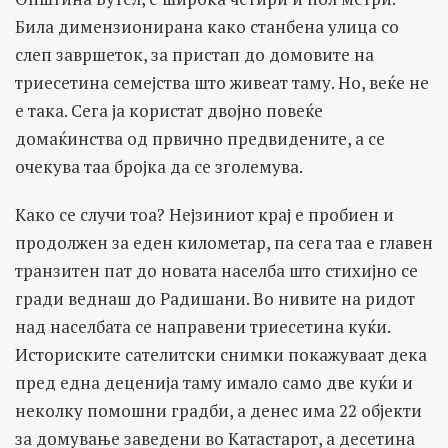
Била димензионирана како станбена улица со
слеп завршеток, за пристап до домовите на
триесетина семејства што живеат таму. Но, веќе не
е така. Сега ја користат двојно повеќе
домаќинства од првично предвидените, а се
очекува таа бројка да се зголемува.
Како се случи тоа? Нејзиниот крај е пробиен и
продолжен за еден километар, па сега таа е главен
транзитен пат до новата населба што стихијно се
гради веднаш до Радишани. Во нивите на ридот
над населбата се направени триесетина куќи.
Историските сателитски снимки покажуваат дека
пред една деценија таму имало само две куќи и
неколку помошни градби, а денес има 22 објекти
за домување заведени во Катастарот, а десетина