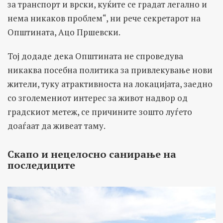
за транспорт и врски, куќите се градат легално и
нема никаков проблем“, ни рече секретарот на
Општината, Ацо Пршевски.
Тој додаде дека Општината не спроведува
никаква посебна политика за привлекување нови
жители, туку атрактивноста на локацијата, заедно
со зголемениот интерес за живот надвор од
градскиот метеж, се причините зошто луѓето
доаѓаат да живеат таму.
Скапо и нецелосно санирање на
последиците