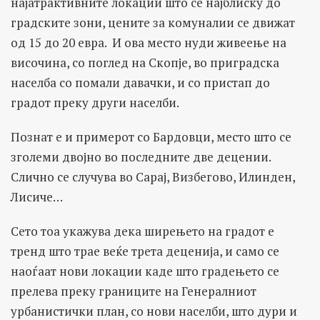
најатрактивните локации што се најблиску до
градските зони, цените за комуналии се движат
од 15 до 20 евра. И ова место нуди живеење на
височина, со поглед на Скопје, во приградска
населба со помали давачки, и со пристап до
градот преку други населби.
Познат е и примерот со Бардовци, место што се
зголеми двојно во последните две децении.
Слично се случува во Сарај, Визбегово, Илинден,
Лисиче…
Сето тоа укажува дека ширењето на градот е
тренд што трае веќе трета деценија, и само се
наоѓаат нови локации каде што градењето се
прелева преку границите на Генералниот
урбанистички план, со нови населби, што дури и