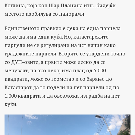
Котлина, која кон Шар Планина итн., бидејќи
местото изобилува со панорами.
Единственото правило е дека на една парцела
може да има една куќа. Но, катастарските
парцели не се регулирани на ист начин како
градежните парцели. Вторите се утврдени точно
со ДУП-овите, а првите може лесно да се
менуваат, па ако некој има плац од 5.000
квадрати, може со геометар и со барање до
Катастарот да го подели на пет парцели од по
1.000 квадрати и да овозможи изградба на пет
куќи.