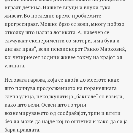
играат дечиња. Нашите внуци и внуки тука
живеат. Во последно време проблемите
прогресираат. Мошне брзо се вози, многу побрзо
отколку што налага логиката. А, навечер се
случуваат експерименти со мотори, има бука и
дигаат прав“, вели пензионерот Ранко Марковиќ,
кој четириесет години живее токму на крајот од
улицата.
Неговата гаража, која се наоѓа до местото каде
што почнува продолжението на поранешната
слепа улица, неколкупати ја „бакнале“ со возила,
како што вели. Освен што го трпи
вознемирувањето од сообраќајот, трпи и штети
без да може да најде кој го оштетил и како да си ја
бара правдата.