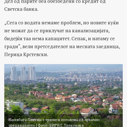
Дел од парите беа обезбедени со кредит од
Светска банка.
„Сега со водата немаме проблем, но новите куќи
не можат да се приклучат на канализацијата,
бидејќи таа нема капацитет. Сепак, и натаму се
гради“, вели претседателот на месната заедница,
Перица Крстевски.
Населбата Пинтија е трипати поголема од првично
предвиденото | Фото: БИРН/Г. Трпковски