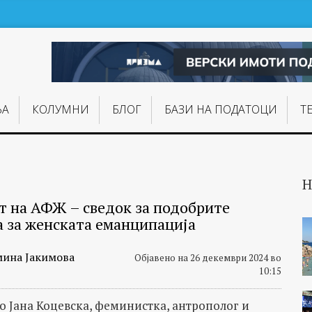
ЊA
КОЛУМНИ
БЛОГ
БАЗИ НА ПОДАТОЦИ
Т
Н
т на АФЖ – сведок за подобрите
 за женската еманципација
мина Јакимова
Објавено на 26 декември 2024 во
10:15
со Јана Коцевска, феминистка, антрополог и