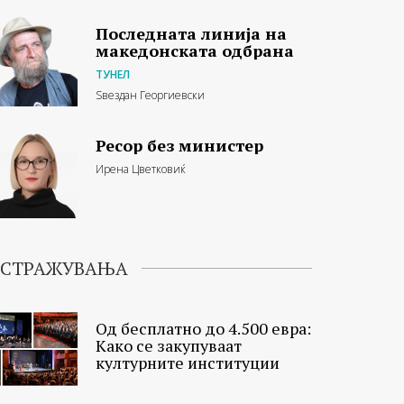
Последната линија на
македонската одбрана
ТУНЕЛ
Ѕвездан Георгиевски
Ресор без министер
Ирена Цветковиќ
ИСТРАЖУВАЊА
Од бесплатно до 4.500 евра:
Како се закупуваат
културните институции