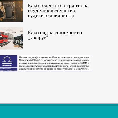
Како телефон со крипто на
осуденик исчезна во
судските лавиринти
Како падна тендерот со
„Икарус“