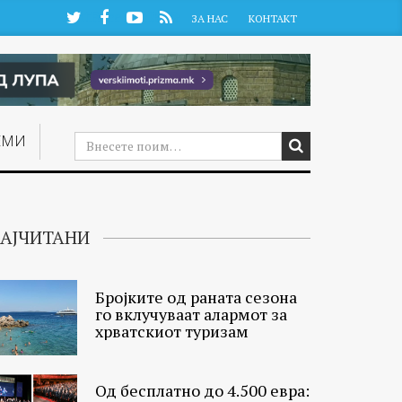
Twitter
Facebook
YouTube
RSS
ЗА НАС
КОНТАКТ
ЕМИ
АЈЧИТАНИ
Бројките од раната сезона
го вклучуваат алармот за
хрватскиот туризам
Од бесплатно до 4.500 евра: