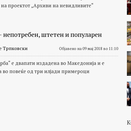
 на проектот „Архиви на невидливите“
– непотребен, штетен и популарен
е Трпковски
Објавено на 09 мај 2018 во 11:10
орба“ е двапати издадена во Македонија и е
 во повеќе од три илјади примероци
К