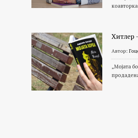
коавторка
Хитлер 
Автор:
Гоц
„Мојата б
продадена