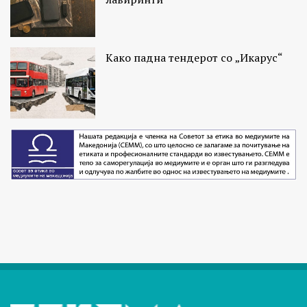
Како падна тендерот со „Икарус“