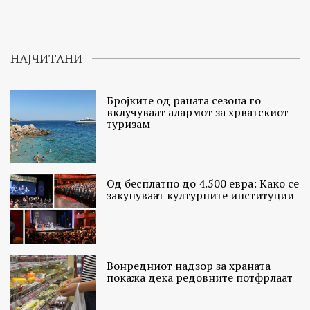
НАЈЧИТАНИ
Бројките од раната сезона го
вклучуваат алармот за хрватскиот
туризам
Од бесплатно до 4.500 евра: Како се
закупуваат културните институции
Вонредниот надзор за храната
покажа дека редовните потфрлаат