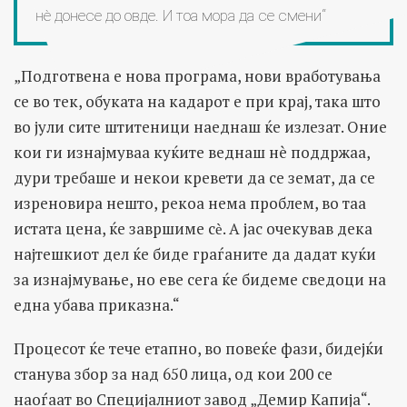
нè донесе до овде. И тоа мора да се смени“
„Подготвена е нова програма, нови вработувања
се во тек, обуката на кадарот е при крај, така што
во јули сите штитеници наеднаш ќе излезат. Оние
кои ги изнајмуваа куќите веднаш нè поддржаа,
дури требаше и некои кревети да се земат, да се
изреновира нешто, рекоа нема проблем, во таа
истата цена, ќе завршиме сѐ. А јас очекував дека
најтешкиот дел ќе биде граѓаните да дадат куќи
за изнајмување, но еве сега ќе бидеме сведоци на
една убава приказна.“
Процесот ќе тече етапно, во повеќе фази, бидејќи
станува збор за над 650 лица, од кои 200 се
наоѓаат во Специјалниот завод „Демир Капија“.