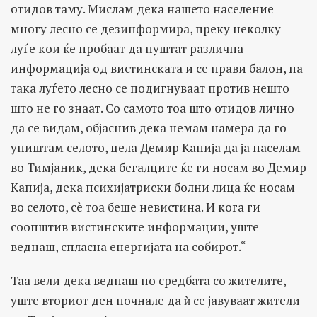
отидов таму. Мислам дека нашето население
многу лесно се дезинформира, преку неколку
луѓе кои ќе пробаат да пуштат различна
информација од вистинската и се прави балон, па
така луѓето лесно се подигнуваат против нешто
што не го знаат. Со самото тоа што отидов лично
да се видам, објаснив дека немам намера да го
уништам селото, цела Демир Капија да ја населам
во Тимјаник, дека бегалците ќе ги носам во Демир
Капија, дека психијатриски болни лица ќе носам
во селото, сè тоа беше невистина. И кога ги
соопштив вистинските информации, уште
веднаш, спласна енергијата на собирот.“
Таа вели дека веднаш по средбата со жителите,
уште вториот ден почнале да ѝ се јавуваат жители