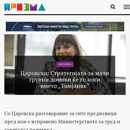
ИНТЕРВЈУА
Царовска: Стратегијата за мали
групни домови ќе го носи
името „Тимјаник“
Со Царовска разговаравме за сите предизвици
пред кои е исправено Министерството за труд и
социјална политика