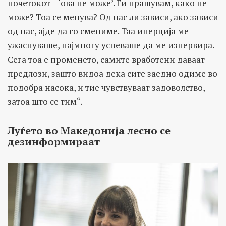
почетокот – ‘ова не може’. Ги прашувам, како не
може? Тоа се менува? Од нас ли зависи, ако зависи
од нас, ајде да го смениме. Таа инерција ме
ужаснуваше, најмногу успеваше да ме изнервира.
Сега тоа е променето, самите вработени даваат
предлози, зaшто видоа дека сите заедно одиме во
подобра насока, и тие чувствуваат задоволство,
затоа што се тим“.
Луѓето во Македонија лесно се
дезинформираат