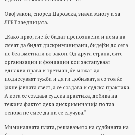
Овој закон, според Царовска, значи многу и за
ЛГБТ заедницата.
„Како прво, тие ќе бидат препознаени и нема да
смеат да бидат дискриминирани, бидејќи до сега
не беа вметнати во закон. Од друга страна, сите
организации и фондации кои застапуваат
еднакви права и третман, ќе можат да
поднесуваат тужби и да ги добиваат, а со тоа ќе
јакне јавната свест, а се создава и судска практика.
А кога се создава судска практика, добива на
тежина фактот дека дискриминација по таа
основа не смее да ни се случува.“
Миминалната плата, решавањето на судбината на