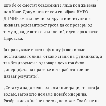
што ќе се сместат бездомните лица кои живееја
под Кале. Документите кои ги објави ВМРО-
ДПМНЕ, се издадени од други институции и
нивната релевантност треба да се провери од
таму од каде што се издадени“, одговара кратко
Царовска.
Ја прашуваме и што најмногу ја шокирало
последнава година, откако стапи на функцијата, а
таа без двоумење одговара дека тоа било
„инерцијата на правење исти работи кои не
даваат резултати“.
„Сега сум задоволна од администрацијата што ја
водам, затоа што немаме повеќе инерција.
Разбраа дека ’не’ не постои, не може. Тоа беше на