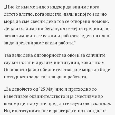
„Ние ќе имаме видео надзор да видиме кога
детето влегло, кога излегло, дали некој го зел, но
мора да сме свесни дека тоа се отворени домови.
Деца и од дома ни бегаат, од семејни средини, но
затоа тимовите се важни и работата ‘еден на еден’
за да превенираме вакви работи.“
Таа вели дека одговорност за овој и за сличните
случаи носат и другите институции, како што е
Основното јавно обвинителство, кое мора да биде
поттурнато за да си ја заврши работата.
„За девојчето од ‘25 Мај’ ние и претходно го
известивме обвинителството и ја сместивме во
шелтер центар уште пред да се случи овој скандал.
Но, институциите не изреагираа и по скандалот