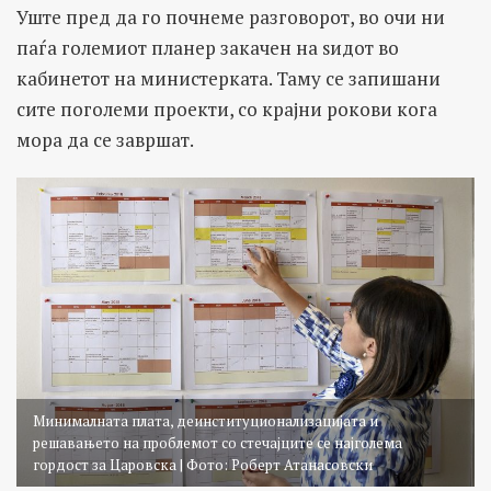
Уште пред да го почнеме разговорот, во очи ни
паѓа големиот планер закачен на ѕидот во
кабинетот на министерката. Таму се запишани
сите поголеми проекти, со крајни рокови кога
мора да се завршат.
Минималната плата, деинституционализацијата и
решавањето на проблемот со стечајците се најголема
гордост за Царовска | Фото: Роберт Атанасовски