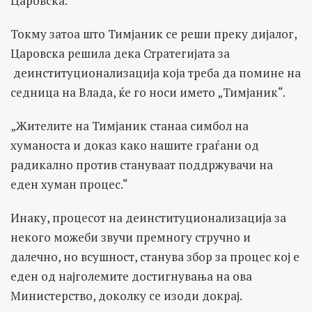
Царовска.
Токму затоа што Тимјаник се реши преку дијалог,
Царовска решила дека Стратегијата за
деинституционализација која треба да помине на
седница на Влада, ќе го носи името „Тимјаник“.
„Жителите на Тимјаник станаа симбол на
хуманоста и доказ како нашите граѓани од
радикално против стануваат поддржувачи на
еден хуман процес.“
Инаку, процесот на деинституционализација за
некого можеби звучи премногу стручно и
далечно, но всушност, станува збор за процес кој е
еден од најголемите достигнувања на ова
Министерство, доколку се изоди докрај.