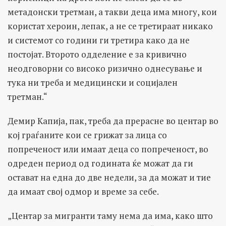
метадонски третман, а такви деца има многу, кои
користат хероин, лепак, а не се третираат никако
и системот со години ги третира како да не
постојат. Второто одделение е за кривично
неодговорни со високо ризично однесување и
тука ни треба и медицински и социјален
третман.“
Демир Капија, пак, треба да прерасне во центар во
кој граѓаните кои се грижат за лица со
попреченост или имаат деца со попреченост, во
одреден период од годината ќе можат да ги
остават на една до две недели, за да можат и тие
да имаат свој одмор и време за себе.
„Центар за мигранти таму нема да има, како што