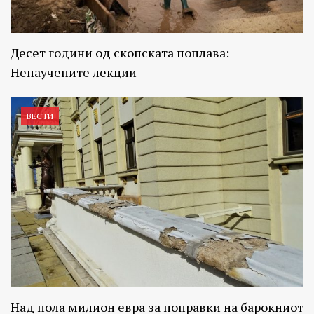
Десет години од скопската поплава:
Ненаучените лекции
ВЕСТИ
Над пола милион евра за поправки на барокниот