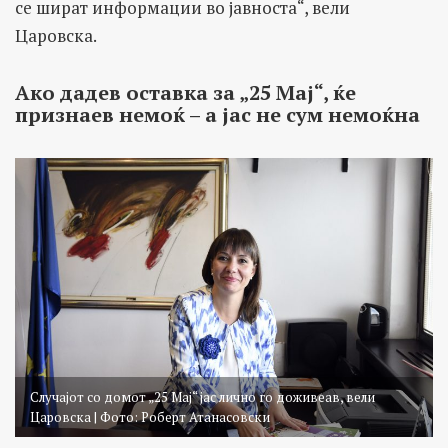
се шират информации во јавноста“, вели
Царовска.
Ако дадев оставка за „25 Мај“, ќе
признаев немоќ – а јас не сум немоќна
Случајот со домот „25 Мај“ јас лично го доживеав, вели
Царовска | Фото: Роберт Атанасовски