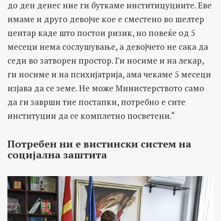
до ден денес ние ги буткаме инститицуциите. Еве
имаме и друго девојче кое е сместено во шелтер
центар каде што постои ризик, но повеќе од 5
месеци нема сослушување, а девојчето не сака да
седи во затворен простор. Ги носиме и нa лекар,
ги носиме и на психијатрија, ама чекаме 5 месеци
изјава да се земе. Не може Министерството само
да ги заврши тие постапки, потребно е сите
институции да се комплетно посветени.“
Потребен ни е вистински систем на
социјална заштита