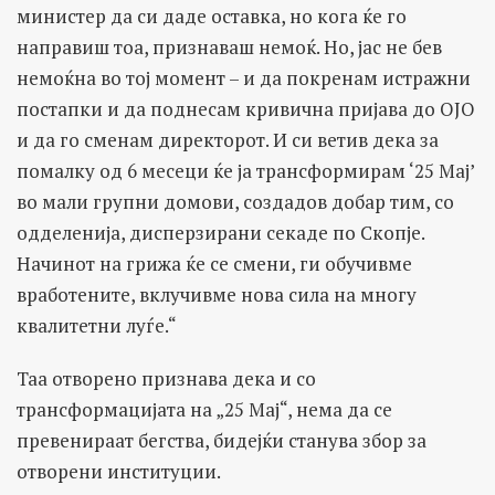
министер да си даде оставка, но кога ќе го
направиш тоа, признаваш немоќ. Но, јас не бев
немоќна во тој момент – и да покренам истражни
постапки и да поднесам кривична пријава до ОЈО
и да го сменам директорот. И си ветив дека за
помалку од 6 месеци ќе ја трансформирам ‘25 Мај’
во мали групни домови, создадов добар тим, со
одделенија, дисперзирани секаде по Скопје.
Начинот на грижа ќе се смени, ги обучивме
вработените, вклучивме нова сила на многу
квалитетни луѓе.“
Таа отворено признава дека и со
трансформацијата на „25 Мај“, нема да се
превенираат бегства, бидејќи станува збор за
отворени институции.