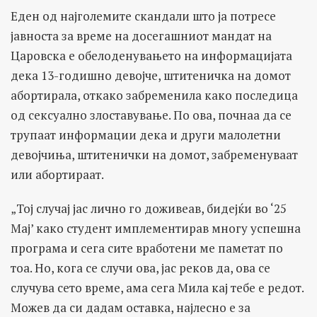
Еден од најголемите скандали што ја потресе
јавноста за време на досегашниот мандат на
Царовска е обелоденувањето на информацијата
дека 13-годишно девојче, штитеничка на домот
абортирала, откако забременила како последица
од сексуално злоставување. По ова, почнаа да се
трупаат информации дека и други малолетни
девојчиња, штитенички на домот, забременуваат
или абортираат.
„Тој случај јас лично го доживеав, бидејќи во ‘25
Мај’ како студент имплементирав многу успешна
програма и сега сите вработени ме памeтат по
тоа. Но, кога се случи ова, јас реков да, ова се
случува сето време, ама сега Мила кај тебе е редот.
Можев да си дадам оставка, најлесно е за