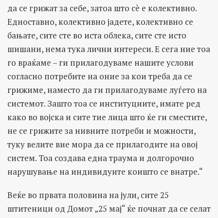
да се грижат за себе, затоа што сè е колективно.
Едноставно, колективно јадете, колективно се
бањате, сите сте во иста облека, сите сте исто
шишани, нема тука лични интереси. Е сега ние тоа
го враќаме – ги прилагодуваме нашите услови
согласно потребите на оние за кои треба да се
грижиме, наместо да ги прилагодуваме луѓето на
системот. Зашто тоа се институциите, имате ред
како во војска и сите тие лица што ќе ги сместите,
не се грижите за нивните потреби и можности,
туку велите вие мора да се прилагодите на овој
систем. Тоа создава една траума и долгорочно
нарушување на индивидуите коишто се внатре.“
Веќе во првата половина на јули, сите 25
штитеници од Домот „25 мај“ ќе почнат да се селат