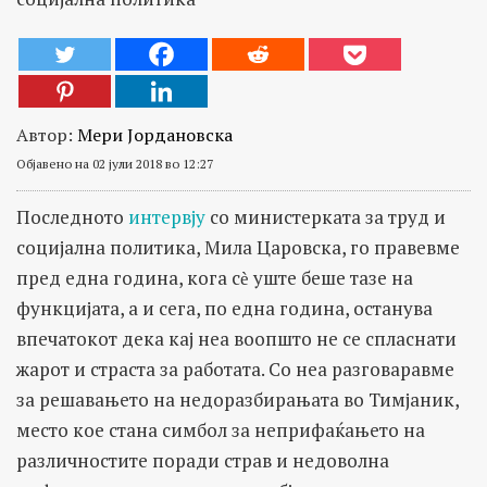
Автор:
Мери Јордановска
Објавено на 02 јули 2018 во 12:27
Последното
интервју
со министерката за труд и
социјална политика, Мила Царовска, го правевме
пред една година, кога сѐ уште беше тазе на
функцијата, а и сега, по една година, останува
впечатокот дека кај неа воопшто не се спласнати
жарот и страста за работата. Со неа разговаравме
за решавањето на недоразбирањата во Тимјаник,
место кое стана симбол за неприфаќањето на
различностите поради страв и недоволна