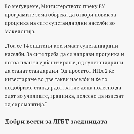
Во меѓувреме, Министерството преку ЕУ
програмите зема обврска да отвори повик за
проценка на сите супстандардни населби во
Македонија.
„Тоа се 14 општини кои имаат супстандардни
населби. За сите треба да се направи проценка и
потоа план за урбанизирање, од супстандардни
да станат стандардни. Од проектот ИПА 2 ќе
инвестираме во две такви населби и ќе го
подобриме стандардот, за тие деца полесно да
одат во училиште, градинка, полесно да излезат
од сиромаштија.“
Добри вести за ЛГБТ заедницата