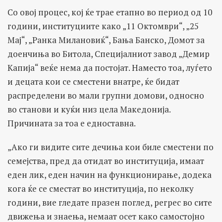
Со овој процес, кој ќе трае етапно во период од 10
години, институциите како „11 Октомври“, „25
Мај“, „Ранка Милановиќ“, Бања Банско, Домот за
доенчиња во Битола, Специјалниот завод „Демир
Капија“ веќе нема да постојат. Наместо тоа, луѓето
и децата кои се сместени внатре, ќе бидат
распределени во мали групни домови, односно
во станови и куќи низ цела Македонија.
Причината за тоа е едноставна.
„Ако ги видите сите дечиња кои биле сместени по
семејства, пред да отидат во институција, имаат
еден лик, еден начин на функционирање, додека
кога ќе се сместат во институција, по неколку
години, вие гледате празен поглед, регрес во сите
движења и знаења, немаат осет како самостојно