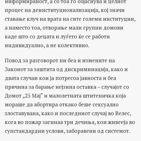
информираност, а со тоа го објаснува и целиот
процес на деинституционализација, кој значи
ставање клуч на врата на сите големи институции,
а наместо тоа, отворање мали групни домови
каде што со децата и луѓето ќе се работи
индивидуално, а не колективно.
Повод за разговорот ни беа и измените на
Законот за заштита од дискриминација, како и
двата случаи кои ја потресоа јавноста и беа
причина за барање нејзина оставка – случајот со
Домот „25 Мај“ и малолетната штитеничка која
мораше да абортира откако беше сексуално
злоставувана, како и последниот случај во Велес,
кога во пожар загинаа три дечиња, кои живееја во
супстандардни услови, заборавени од системот.