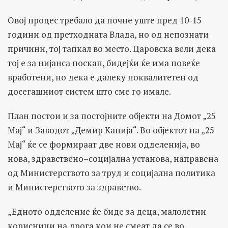
Овој процес требало да почне уште пред 10-15
години од претходната Влада, но од непознати
причини, тој тапкал во место. Царовска вели дека
тој е за нијанса поскап, бидејќи ќе има повеќе
вработени, но дека е далеку поквалитетен од
досегашниот систем што сме го имале.
План постои и за постојните објекти на Домот „25
Мај“ и Заводот „Демир Капија“. Во објектот на „25
Мај“ ќе се формираат две нови одделенија, во
нова, здравствено–социјална установа, направена
од Министерството за труд и социјална политика
и Министерството за здравство.
„Едното одделение ќе биде за деца, малолетни
корисници на дрога кои не смеат да се во