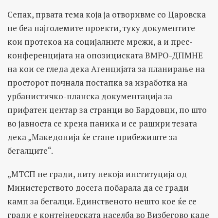
Сепак, првата тема која ја отворивме со Царовска
не беа најголемите проекти, туку документите
кои протекоа на социјалните мрежи, а и прес-
конференцијата на опозициската ВМРО-ДПМНЕ
на кои се гледа дека Агенцијата за планирање на
просторот почнала постапка за изработка на
урбанистичко-планска документација за
прифатен центар за странци во Бардовци, по што
во јавноста се крена паника и се рашири тезата
дека „Македонија ќе стане прибежиште за
бегалците“.
„МТСП не гради, ниту некоја институција од
Министерството досега побарала да се гради
камп за бегалци. Единственото нешто кое ќе се
гради е контејнерската населба во Визбегово каде