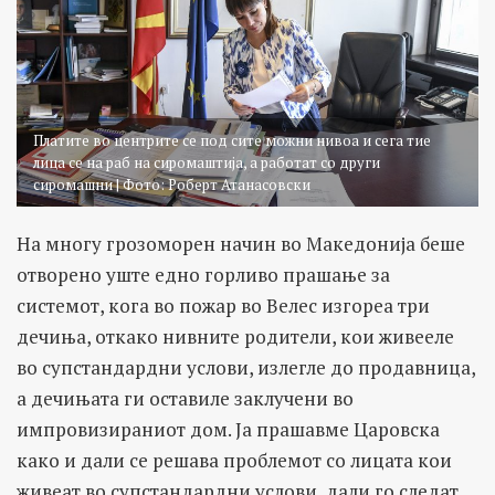
Платите во центрите се под сите можни нивоа и сега тие
лица се на раб на сиромаштија, а работат со други
сиромашни | Фото: Роберт Атанасовски
На многу грозоморен начин во Македонија беше
отворено уште едно горливо прашање за
системот, кога во пожар во Велес изгореа три
дечиња, откако нивните родители, кои живееле
во супстандардни услови, излегле до продавница,
а дечињата ги оставиле заклучени во
импровизираниот дом. Ја прашавме Царовска
како и дали се решава проблемот со лицата кои
живеат во супстандардни услови, дали го следат