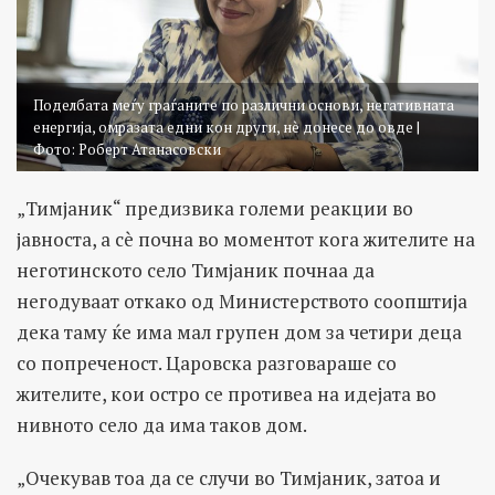
Поделбата меѓу граѓаните по различни основи, негативната
енергија, омразата едни кон други, нè донесе до овде |
Фото: Роберт Атанасовски
„Тимјаник“ предизвика големи реакции во
јавноста, а сè почна во моментот кога жителите на
неготинското село Тимјаник почнаа да
негодуваат откако од Министерството соопштија
дека таму ќе има мал групен дом за четири деца
со попреченост. Царовска разговараше со
жителите, кои остро се противеа на идејата во
нивното село да има таков дом.
„Очекував тоа да се случи во Тимјаник, затоа и