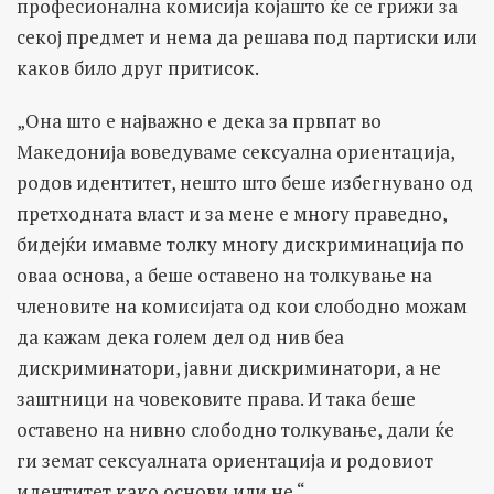
професионална комисија којашто ќе се грижи за
секој предмет и нема да решава под партиски или
каков било друг притисок.
„Она што е најважно е дека за првпат во
Македонија воведуваме сексуална ориентација,
родов идентитет, нешто што беше избегнувано од
претходната власт и за мене е многу праведно,
бидејќи имавме толку многу дискриминација по
оваа основа, а беше оставено на толкување на
членовите на комисијата од кои слободно можам
да кажам дека голем дел од нив беа
дискриминатори, јавни дискриминатори, а не
заштници на човековите права. И така беше
оставено на нивно слободно толкување, дали ќе
ги земат сексуалната ориентација и родовиот
идентитет како основи или не.“