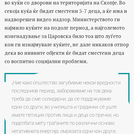
во куќи со дворови на територијата на Скопје. Во
секоја куќа ќе бидат сместени 5-7 деца, а ќе има и
надворешен видео надзор. Министерството ги
најмило куќите на подолг период, а најголемото
изненадување за Царовска било тоа што луѓето
кои ги изнајмувале куќите, не дале никаков отпор
дека во нивните објекти ќе бидат сместени деца
со воспитно социјални проблеми.
„Ние како општество загубивме некои вредности
последниов период, заборавивме на тоа дека
треба да сме солидарни, да се поддржуваме
едни со други, во училишта и градинки сè уште
имате петиции против лица и деца со пречки, но
поделбата меѓу граѓаните по различни основи,
негативната енергија, омразата едни кон други,