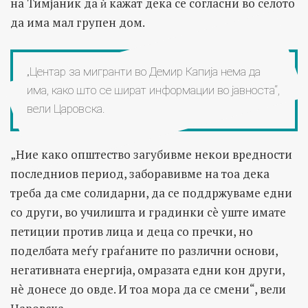
на Тимјаник да ѝ кажат дека се согласни во селото
да има мал групен дом.
„Центар за мигранти во Демир Капија нема да
има, како што се шират информации во јавноста“,
вели Царовска.
„Ние како општество загубивме некои вредности
последниов период, заборавивме на тоа дека
треба да сме солидарни, да се поддржуваме едни
со други, во училишта и градинки сè уште имате
петиции против лица и деца со пречки, но
поделбата меѓу граѓаните по различни основи,
негативната енергија, омразата едни кон други,
нè донесе до овде. И тоа мора да се смени“, вели