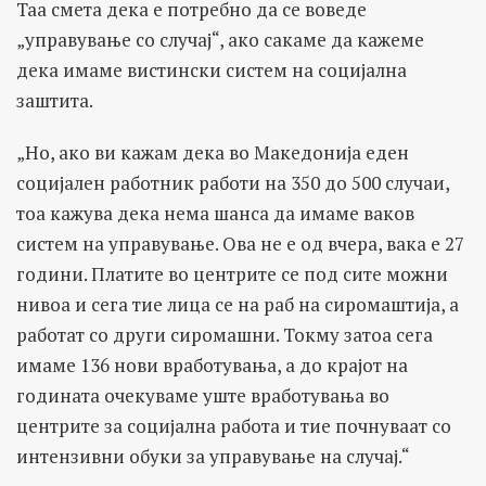
Таа смета дека е потребно да се воведе
„управување со случај“, ако сакаме да кажеме
дека имаме вистински систем на социјална
заштита.
„Но, ако ви кажам дека во Македонија еден
социјален работник работи на 350 до 500 случаи,
тоа кажува дека нема шанса да имаме ваков
систем на управување. Ова не е од вчера, вака е 27
години. Платите во центрите се под сите можни
нивоа и сега тие лица се на раб на сиромаштија, а
работат со други сиромашни. Токму затоа сега
имаме 136 нови вработувања, а до крајот на
годината очекуваме уште вработувања во
центрите за социјална работа и тие почнуваат со
интензивни обуки за управување на случај.“