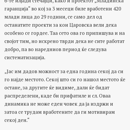
6-те илјади стечајци, како и проектот „Младинска
гаранција“ во кој за 3 месеци биле вработени 420
млади лица до 29 години, се само дел од
останатите проекти за кои Царовска вели дека
особено се гордее. Таа сето ова го припишува и на
својот тим, но искрено тврди дека не сите работат
добро, па во наредниов период ќе следува
систематизација.
„Јас им дадов можност за една година секој да си
го најде местото. Секој што си го нашол местото ќе
остане, за другите ќе видиме, дали ќе бидат
распределени, каде би прифатиле и сл. Оваа
динамика не може еден човек да ја издржи и
затоа се трудам вработените да ги мотивирам
секој ден.“