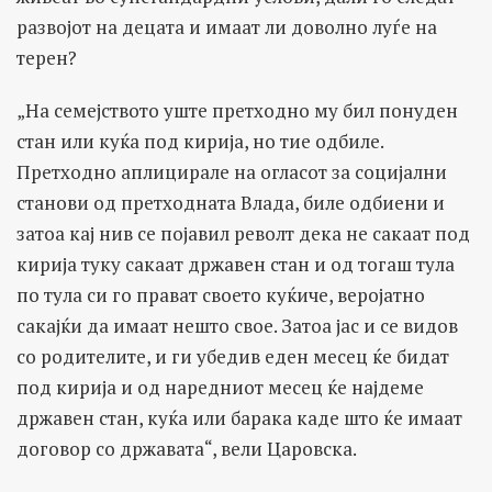
развојот на децата и имаат ли доволно луѓе на
терен?
„На семејството уште претходно му бил понуден
стан или куќа под кирија, но тие одбиле.
Претходно аплицирале на огласот за социјални
станови од претходната Влада, биле одбиени и
затоа кај нив се појавил револт дека не сакаат под
кирија туку сакаат државен стан и од тогаш тула
по тула си го прават своето куќиче, веројатно
сакајќи да имаат нешто свое. Затоа јас и се видов
со родителите, и ги убедив еден месец ќе бидат
под кирија и од наредниот месец ќе најдеме
државен стан, куќа или барака каде што ќе имаат
договор со државата“, вели Царовска.