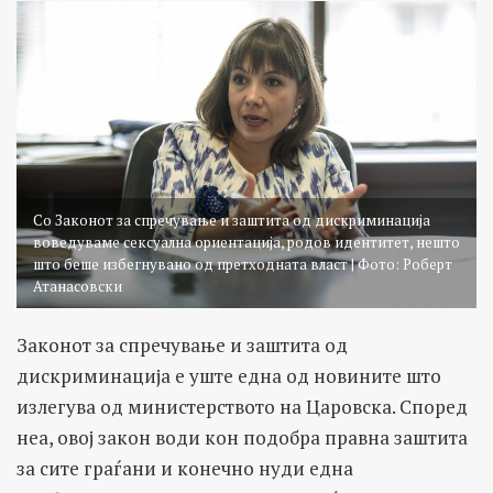
Со Законот за спречување и заштита од дискриминација
воведуваме сексуална ориентација, родов идентитет, нешто
што беше избегнувано од претходната власт | Фото: Роберт
Атанасовски
Законот за спречување и заштита од
дискриминација е уште една од новините што
излегувa од министерството на Царовска. Според
неа, овој закон води кон подобра правна заштита
за сите граѓани и конечно нуди една