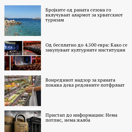
Бројките од раната сезона го
вклучуваат алармот за хрватскиот
туризам
Од бесплатно до 4.500 евра: Како се
закупуваат културните институции
Вонредниот надзор за храната
покажа дека редовните потфрлаат
Пристап до информации: Нема
потпис, нема жалба