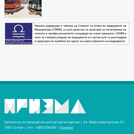
Балканска истражувачка репортерска мрежа | Ул. Мирослав Крлежа 67,
1000 Скопје | тел. +38923290280­ |
Контакт