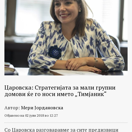
Царовска: Стратегијата за мали групни
домови ќе го носи името „Тимјаник“
Автор:
Мери Јордановска
Објавено на 02 јули 2018 во 12:27
Со Царовска разговаравме за сите предизвици