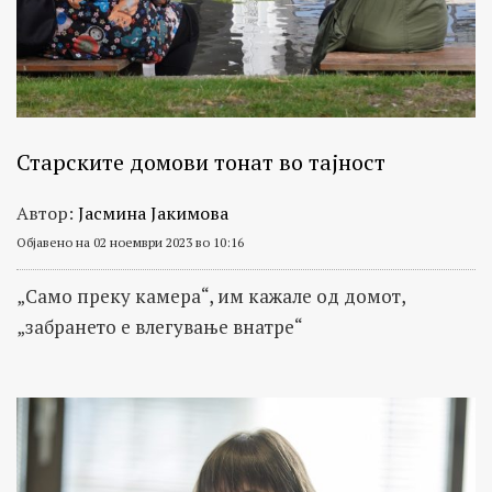
Старските домови тонат во тајност
Автор:
Јасмина Јакимова
Објавено на 02 ноември 2023 во 10:16
„Само преку камера“, им кажале од домот,
„забрането е влегување внатре“