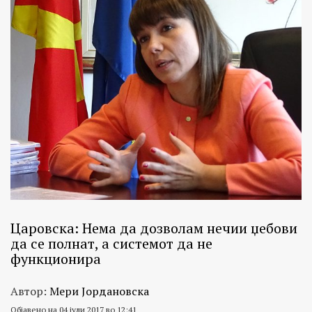
Царовска: Нема да дозволам нечии џебови
да се полнат, а системот да не
функционира
Автор:
Мери Јордановска
Објавено на 04 јули 2017 во 12:41