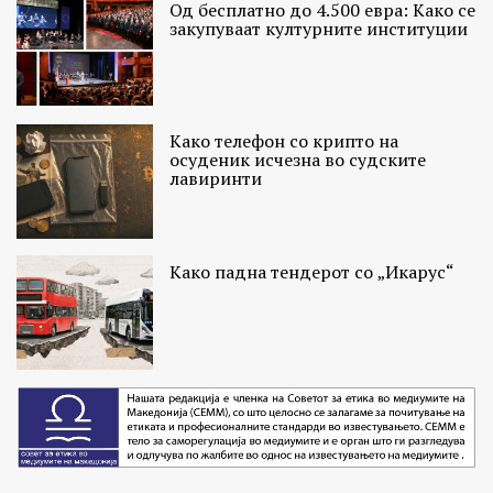
Од бесплатно до 4.500 евра: Како се
закупуваат културните институции
Како телефон со крипто на
осуденик исчезна во судските
лавиринти
Како падна тендерот со „Икарус“