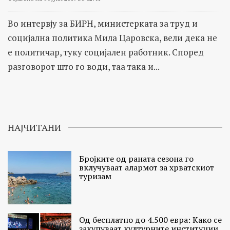
Во интервју за БИРН, министерката за труд и
социјална политика Мила Царовска, вели дека не
е политичар, туку социјален работник. Според
разговорот што го води, таа така и...
НАЈЧИТАНИ
Бројките од раната сезона го
вклучуваат алармот за хрватскиот
туризам
Од бесплатно до 4.500 евра: Како се
закупуваат културните институции