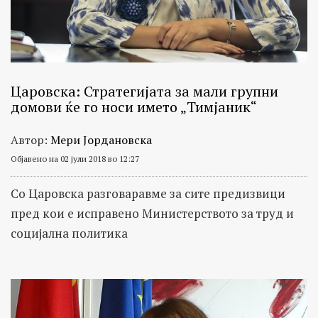
Царовска: Стратегијата за мали групни
домови ќе го носи името „Тимјаник“
Автор:
Мери Јордановска
Објавено на 02 јули 2018 во 12:27
Со Царовска разговаравме за сите предизвици
пред кои е исправено Министерството за труд и
социјална политика