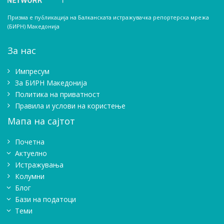
Призма е публикација на Балканската истражувачка репортерска мрежа
(БИРН) Македонија
За нас
Импресум
Зa БИРН Македонија
Политика на приватност
Правила и услови на користење
Мапа на сајтот
Почетна
Актуелно
Истражувањa
Колумни
Блог
Бази на податоци
Теми