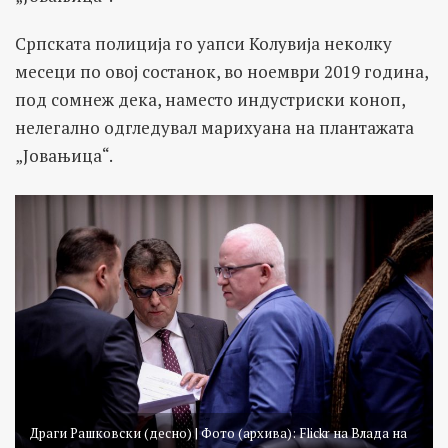
Српската полиција го уапси Колувија неколку
месеци по овој состанок, во ноември 2019 година,
под сомнеж дека, наместо индустриски коноп,
нелегално одгледувал марихуана на плантажата
„Јовањица“.
Драги Рашковски (десно) | Фото (архива): Flickr на Влада на