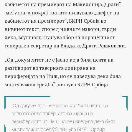
кабинетот на премиерот на Македонија, Драги“,
меѓутоа, и покрај тоа што пишувало „шефот на
кабинетот на премиерот“, БИРН Србија во
нивниот текст, според нивните извори, тврди
дека, всушност, станува збор за поранешниот
генерален секретар на Владата, Драги Рашковски.
„Од документот не е јасно која била целта на
разговорот во таверната лоцирана на
периферијата на Ниш, но се наведува дека била
многу важна средба“, пишува БИРН Србија.
„Од документот не е јасно која била целта на
разговорот во таверната лоцирана на
периферијата на Ниш, но се наведува дека била
многу важна средба“, пишува БИРН Србија