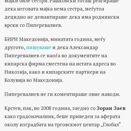
мајки биле сестри. Рашковски тогаш реагираше
дека неговата мајка нема сестра, меѓутоа
децидно не демантираше дека има роднински
врски со Пиперевалиев.
БИРН Македонија, минатата година, меѓу
другото,
пишуваше
и дека Александар
Пиперевалиев се наоѓа во документите на
кипарска фирма сместена на истата адреса во
Никозија, како и кипарските партнери на
Колувија во Македонија.
Пиперевалиев не ги коментираше овие наводи.
Крстев, пак, во 2008 година, заедно со
Зоран Заев
како градоначалник, беше приведен за аферата
околу изградбата на трговскиот центар „Глобал“