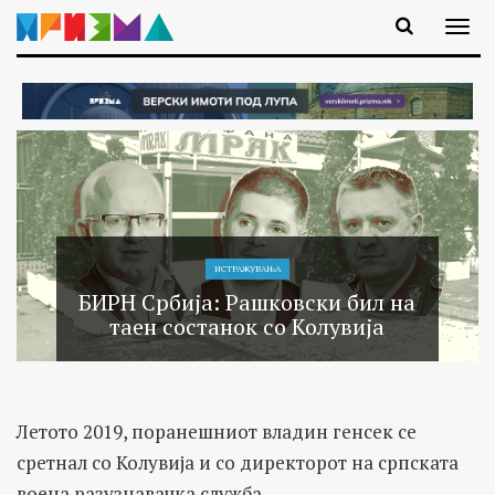
ИСТРАЖУВАЊA
БИРН Србија: Рашковски бил на
таен состанок со Колувија
Летото 2019, поранешниот владин генсек се
сретнал со Колувија и со директорот на српската
воена разузнавачка служба