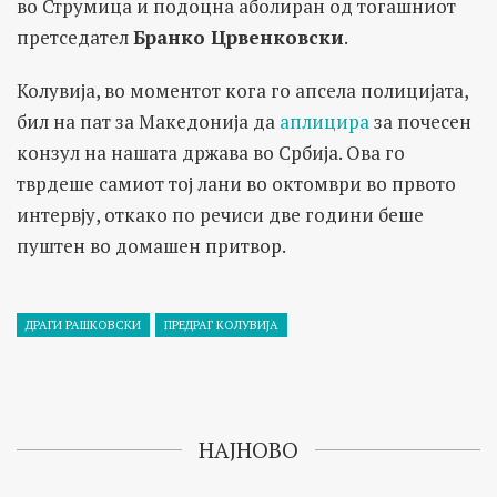
во Струмица и подоцна аболиран од тогашниот
претседател
Бранко Црвенковски
.
Колувија, во моментот кога го апсела полицијата,
бил на пат за Македонија да
аплицира
за почесен
конзул на нашата држава во Србија. Ова го
тврдеше самиот тој лани во октомври во првото
интервју, откако по речиси две години беше
пуштен во домашен притвор.
ДРАГИ РАШКОВСКИ
ПРЕДРАГ КОЛУВИЈА
НАЈНОВО