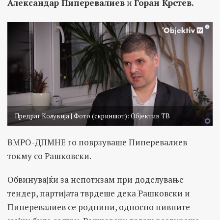
Александар Пиперевалиев
и
Горан Крстев.
Предраг Колувија | Фото (скриншот): Објектив ТВ
ВМРО-ДПМНЕ го поврзуваше Пиперевалиев
токму со Рашковски.
Обвинувајќи за непотизам при доделување
тендер, партијата тврдеше дека Рашковски и
Пиперевалиев се роднини, односно нивните