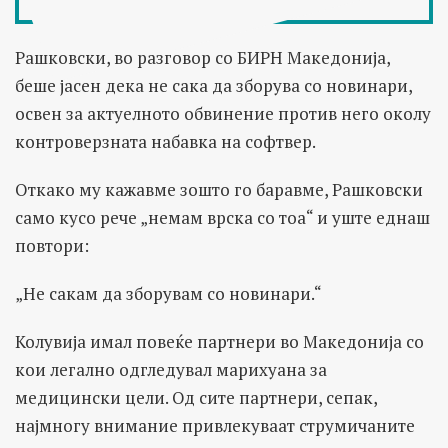
Рашковски, во разговор со БИРН Македонија,
беше јасен дека не сака да зборува со новинари,
освен за актуелното обвинение против него околу
контроверзната набавка на софтвер.
Откако му кажавме зошто го баравме, Рашковски
само кусо рече „немам врска со тоа“ и уште еднаш
повтори:
„Не сакам да зборувам со новинари.“
Колувија имал повеќе партнери во Македонија со
кои легално одгледувал марихуана за
медицински цели. Од сите партнери, сепак,
најмногу внимание привлекуваат струмичаните