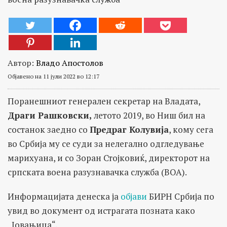
Автор:
Владо Апостолов
Објавено на 11 јули 2022 во 12:17
Поранешниот генерален секретар на Владата,
Драги Рашковски,
летото 2019, во Ниш бил на
состанок заедно со
Предраг Колувија
, кому сега
во Србија му се суди за нелегално одгледување
марихуана, и со Зоран Стојковиќ, директорот на
српската воена разузнавачка служба (ВОА).
Информацијата денеска ја
објави
БИРН Србија по
увид во документ од истрагата позната како
„Јовањица“.