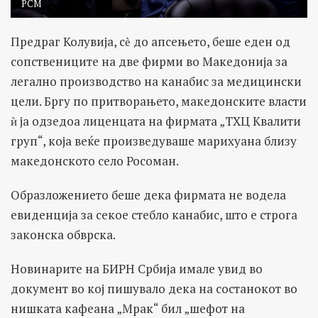
РСМ
Предраг Колувија, сѐ до апсењето, беше еден од
сопствениците на две фирми во Македонија за
легално производство на канабис за медицински
цели. Бргу по притворањето, македонските власти
ѝ ја одзедоа лиценцата на фирмата „ТХЦ Квалити
груп“, која веќе произведуваше марихуана близу
македонското село Росоман.
Образложението беше дека фирмата не водела
евиденција за секое стебло канабис, што е строга
законска обврска.
Новинарите на БИРН Србија имале увид во
документ во кој пишувало дека на состанокот во
нишката кафеана „Мрак“ бил „шефот на