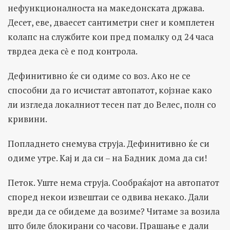
нефункционалноста на македонската држава.
Десет, еве, дваесет сантиметри снег и комплетен
колапс на службите кои пред помалку од 24 часа
тврдеа дека сѐ е под контрола.
Дефинитивно ќе си одиме со воз. Ако не се
способни да го исчистат автопатот, којзнае како
ли изгледа локалниот тесен пат до Велес, полн со
кривини.
Попладнето снемува струја. Дефинитивно ќе си
одиме утре. Кај и да си – на Бадник дома да си!
Петок. Уште нема струја. Сообраќајот на автопатот
според некои извештаи се одвива некако. Дали
вреди да се обидеме да возиме? Читаме за возила
што биле блокирани со часови. Прашање е дали