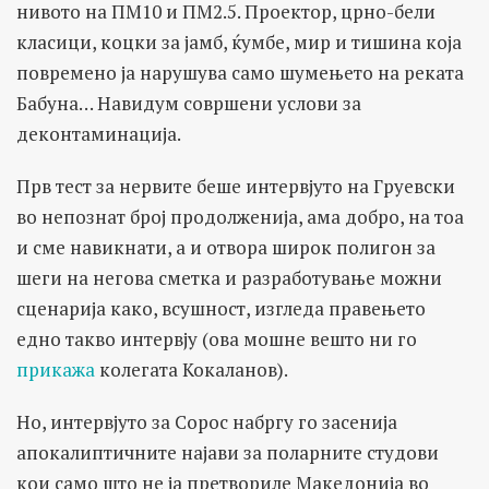
нивото на ПМ10 и ПМ2.5. Проектор, црно-бели
класици, коцки за јамб, ќумбе, мир и тишина која
повремено ја нарушува само шумењето на реката
Бабуна… Навидум совршени услови за
деконтаминација.
Прв тест за нервите беше интервјуто на Груевски
во непознат број продолженија, ама добро, на тоа
и сме навикнати, а и отвора широк полигон за
шеги на негова сметка и разработување можни
сценарија како, всушност, изгледа правењето
едно такво интервју (ова мошне вешто ни го
прикажа
колегата Кокаланов).
Но, интервјуто за Сорос набргу го засенија
апокалиптичните најави за поларните студови
кои само што не ја претвориле Македонија во