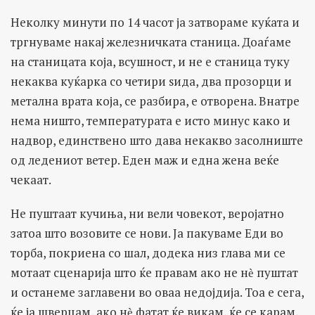
Неколку минути по 14 часот ја затвораме куќата и
тргнуваме накај железничката станица. Доаѓаме
на станицата која, всушност, и не е станица туку
некаква куќарка со четири ѕида, два прозорци и
метална врата која, се разбира, е отворена. Внатре
нема ништо, температурата е исто минус како и
надвор, единствено што дава некакво засолниште
од ледениот ветер. Еден маж и една жена веќе
чекаат.
Не пуштаат кучиња, ни вели човекот, веројатно
затоа што возовите се нови. Ја пакуваме Еди во
торба, покриена со шал, додека низ глава ми се
мотаат сценарија што ќе правам ако не нѐ пуштат
и останеме заглавени во оваа недојдија. Тоа е сега,
ќе ја шверцам, ако нѐ фатат ќе викам, ќе се карам,