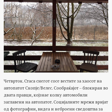
Четврток. Стаса снегот сосе вестите за хаосот на
автопатот Скопје/Велес. Сообраќајот – блокиран во
двата правци, којзнае колку автомобили
заглавени на автопатот. Социјалните мрежи вријат
од фотографии, видеа и неброени сведоштва за