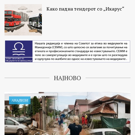
Како падна тендерот со „Икарус“
НАЈНОВО
АНАЛИЗИ