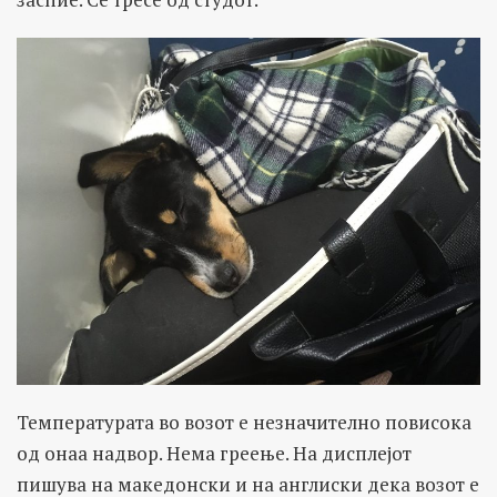
Температурата во возот е незначително повисока
од онаа надвор. Нема греење. На дисплејот
пишува на македонски и на англиски дека возот е