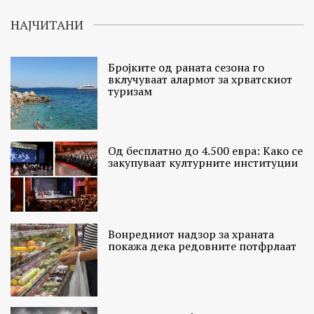
НАЈЧИТАНИ
Бројките од раната сезона го
вклучуваат алармот за хрватскиот
туризам
Од бесплатно до 4.500 евра: Како се
закупуваат културните институции
Вонредниот надзор за храната
покажа дека редовните потфрлаат