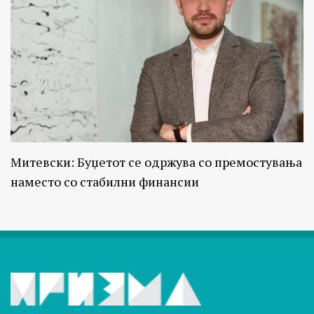
Митевски: Буџетот се одржува со премостувања
наместо со стабилни финансии