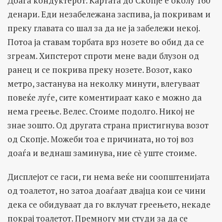
Доаѓа кондуктерот. Картата до Скопје е околу 160
денари. Еди незабележана заспива, ја покривам и
преку главата со шал за да не ја забележи некој.
Потоа ја ставам торбата врз нозете во обид да се
згреам. Хипстерот спроти мене вади блузон од
ранец и се покрива преку нозете. Возот, како
метро, застанува на неколку минути, влегуваат
повеќе луѓе, сите коментираат како е можно да
нема греење. Велес. Стоиме подолго. Никој не
знае зошто. Од другата страна пристигнува возот
од Скопје. Можеби тоа е причината, но тој воз
доаѓа и веднаш заминува, ние сѐ уште стоиме.
Дисплејот се гаси, ги нема веќе ни соопштенијата
од тоалетот, но затоа доаѓаат двајца кои се чини
дека се обидуваат да го вклучат греењето, некаде
покрај тоалетот. Премногу ми студи за да се