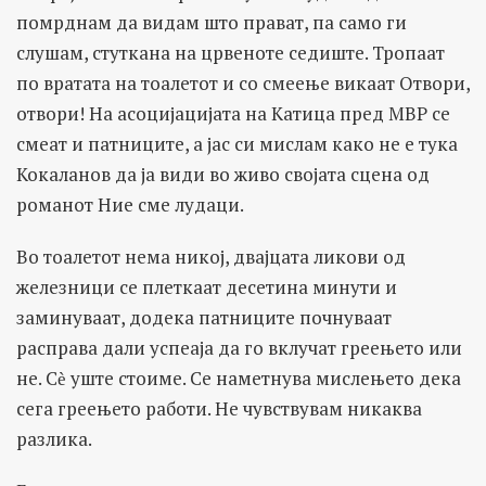
помрднам да видам што прават, па само ги
слушам, стуткана на црвеноте седиште. Тропаат
по вратата на тоалетот и со смеење викаат Отвори,
отвори! На асоцијацијата на Катица пред МВР се
смеат и патниците, а јас си мислам како не е тука
Кокаланов да ја види во живо својата сцена од
романот Ние сме лудаци.
Во тоалетот нема никој, двајцата ликови од
железници се плеткаат десетина минути и
заминуваат, додека патниците почнуваат
расправа дали успеаја да го вклучат греењето или
не. Сѐ уште стоиме. Се наметнува мислењето дека
сега греењето работи. Не чувствувам никаква
разлика.