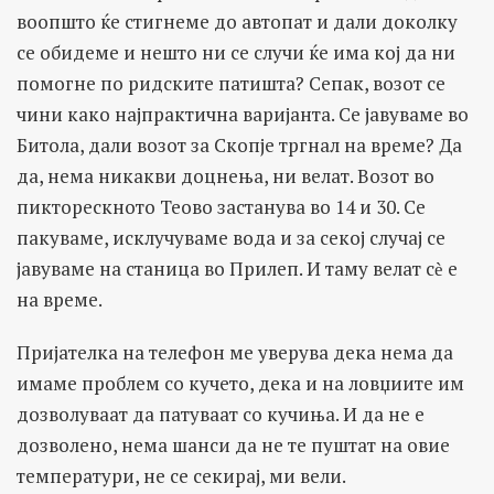
воопшто ќе стигнеме до автопат и дали доколку
се обидеме и нешто ни се случи ќе има кој да ни
помогне по ридските патишта? Сепак, возот се
чини како најпрактична варијанта. Се јавуваме во
Битола, дали возот за Скопје тргнал на време? Да
да, нема никакви доцнења, ни велат. Возот во
пикторескното Теово застанува во 14 и 30. Се
пакуваме, исклучуваме вода и за секој случај се
јавуваме на станица во Прилеп. И таму велат сѐ е
на време.
Пријателка на телефон ме уверува дека нема да
имаме проблем со кучето, дека и на ловџиите им
дозволуваат да патуваат со кучиња. И да не е
дозволено, нема шанси да не те пуштат на овие
температури, не се секирај, ми вели.