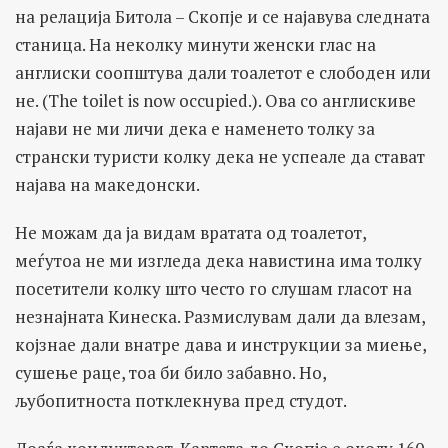
на релација Битола – Скопје и се најавува следната
станица. На неколку минути женски глас на
англиски соопштува дали тоалетот е слободен или
не. (The toilet is now occupied.). Ова со англискиве
најави не ми личи дека е наменето толку за
странски туристи колку дека не успеале да стават
најава на македонски.
Не можам да ја видам вратата од тоалетот,
меѓутоа не ми изгледа дека навистина има толку
посетители колку што често го слушам гласот на
незнајната Кинеска. Размислувам дали да влезам,
којзнае дали внатре дава и инструкции за миење,
сушење раце, тоа би било забавно. Но,
љубопитноста потклекнува пред студот.