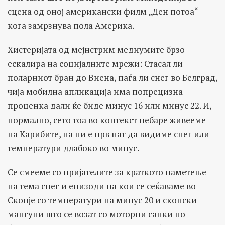
сцена од оној американски филм „Ден потоа“
кога замрзнува пола Америка.
Хистеријата од мејнстрим медиумите брзо
ескалира на социјалните мрежи: Стасал ли
поларниот бран до Виена, паѓа ли снег во Белград,
чија мобилна апликација има попрецизна
проценка дали ќе биде минус 16 или минус 22. И,
нормално, сето тоа во контекст небаре живееме
на Карибите, па ни е прв пат да видиме снег или
температури длабоко во минус.
Се смееме со пријателите за краткото паметење
на тема снег и епизоди на кои се сеќаваме во
Скопје со температури на минус 20 и скопски
мангупи што се возат со моторни санки по