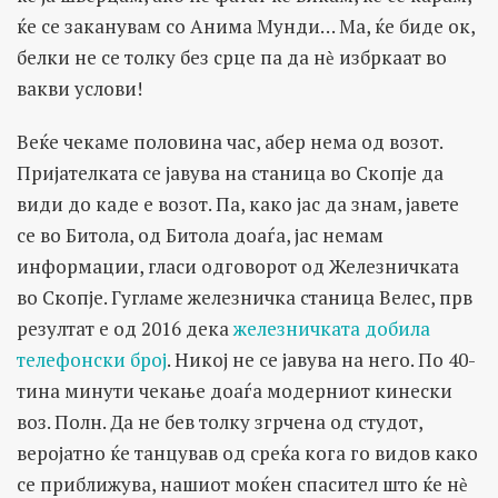
ќе се заканувам со Анима Мунди… Ма, ќе биде ок,
белки не се толку без срце па да нѐ избркаат во
вакви услови!
Веќе чекаме половина час, абер нема од возот.
Пријателката се јавува на станица во Скопје да
види до каде е возот. Па, како јас да знам, јавете
се во Битола, од Битола доаѓа, јас немам
информации, гласи одговорот од Железничката
во Скопје. Гугламе железничка станица Велес, прв
резултат е од 2016 дека
железничката добила
телефонски број
. Никој не се јавува на него. По 40-
тина минути чекање доаѓа модерниот кинески
воз. Полн. Да не бев толку згрчена од студот,
веројатно ќе танцував од среќа кога го видов како
се приближува, нашиот моќен спасител што ќе нѐ