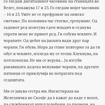
Го гледам дигиталниот часовник на станицата во
Велес, покажува 17 и 23. Го гледам мојот часовник
– 16 и 23. Уште не се префрлиле на зимско
сметање. По половина час стоење, тргнуваме. Од
задниот ред излегува еден младич и седнува
спроти мене во првиот ред. Ги собува чевлите. И
чорапите. Од џебот на јакната вади друг пар
чорапи. Ги обува. Мора да стане повторно за да ги
обуе и чевлите, изгледа му се тесни. Клекнува, па
потскокнува. Не ми се верува… Ја изгуби
ракавицата додека менуваше чорапи, па другите
патници се приклучија во потрагата под
седиштата.
Ми се јавува сестра ми. Инсистирала на
Железничка во Скопје да ѝ кажат до каде е возот,
па службеникот вртел телефони да провери, на