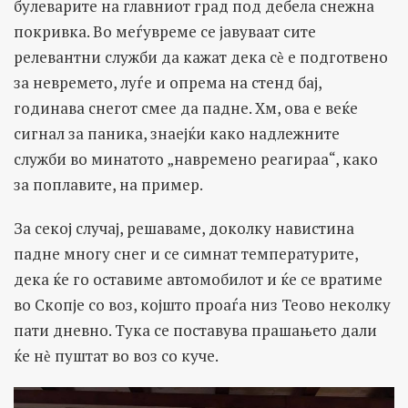
булеварите на главниот град под дебела снежна
покривка. Во меѓувреме се јавуваат сите
релевантни служби да кажат дека сѐ е подготвено
за невремето, луѓе и опрема на стенд бај,
годинава снегот смее да падне. Хм, ова е веќе
сигнал за паника, знаејќи како надлежните
служби во минатото „навремено реагираа“, како
за поплавите, на пример.
За секој случај, решаваме, доколку навистина
падне многу снег и се симнат температурите,
дека ќе го оставиме автомобилот и ќе се вратиме
во Скопје со воз, којшто проаѓа низ Теово неколку
пати дневно. Тука се поставува прашањето дали
ќе нѐ пуштат во воз со куче.