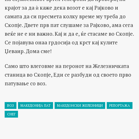
крајот за да ѝ каже дека возот е кај Рајково и
самата да си пресмета колку време му треба до
Скопје. Двете прв пат слушаме за Рајково, ама сега
веќе не е ни важно. Кај и да е, ќе стасаме во Скопје.
Се појавува онаа грдосија од крст кај кулите
Џеваир. Дома сме!
Само што влеговме на перонот на Железничката
станица во Скопје, Еди се разбуди од своето прво
патување со воз.
ВОЗ
МАКЕДОНИЈА ПАТ
МАКЕДОНСКИ ЖЕЛЕЗНИЦИ
РЕПОРТАЖА
СНЕГ