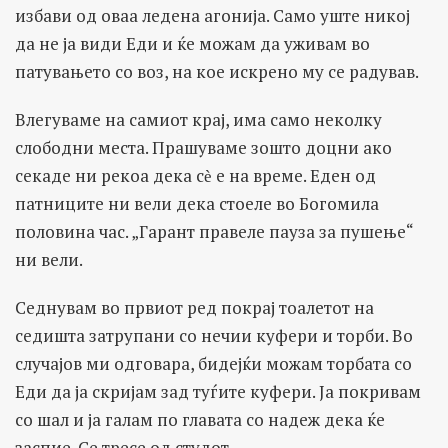
избави од оваа ледена агонија. Само уште никој
да не ја види Еди и ќе можам да уживам во
патувањето со воз, на кое искрено му се радував.
Влегуваме на самиот крај, има само неколку
слободни места. Прашуваме зошто доцни ако
секаде ни рекоа дека сѐ е на време. Еден од
патниците ни вели дека стоеле во Богомила
половина час. „Гарант правеле пауза за пушење“
ни вели.
Седнувам во првиот ред покрај тоалетот на
седишта затрупани со нечии куфери и торби. Во
случајов ми одговара, бидејќи можам торбата со
Еди да ја скријам зад туѓите куфери. Ја покривам
со шал и ја галам по главата со надеж дека ќе
заспие. Се тресе од студот.