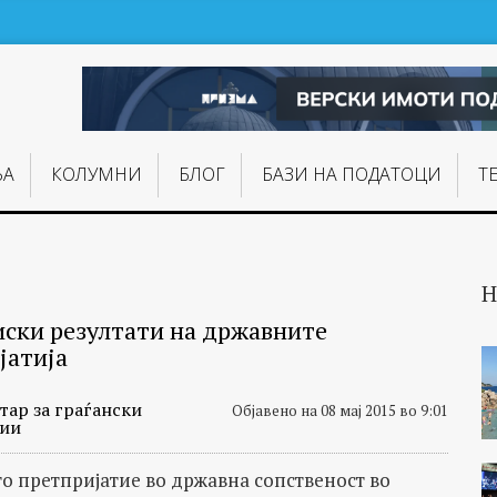
ЊA
КОЛУМНИ
БЛОГ
БАЗИ НА ПОДАТОЦИ
Т
Н
ски резултати на државните
јатија
тар за граѓански
Објавено на 08 мај 2015 во 9:01
ии
то претпријатие во државна сопственост во