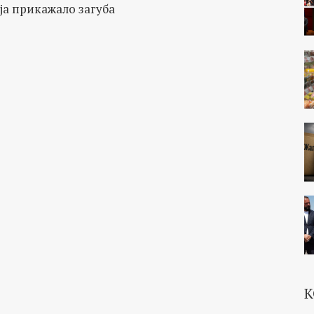
а прикажало загуба
К