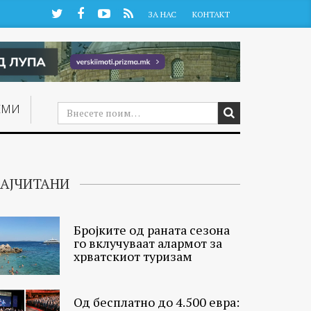
Twitter
Facebook
YouTube
RSS
ЗА НАС
КОНТАКТ
ЕМИ
АЈЧИТАНИ
Бројките од раната сезона
го вклучуваат алармот за
хрватскиот туризам
Од бесплатно до 4.500 евра: