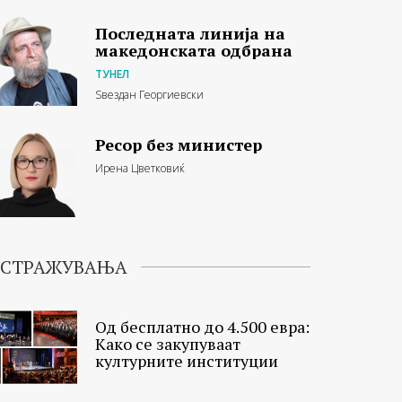
Последната линија на
македонската одбрана
ТУНЕЛ
Ѕвездан Георгиевски
Ресор без министер
Ирена Цветковиќ
ИСТРАЖУВАЊА
Од бесплатно до 4.500 евра:
Како се закупуваат
културните институции