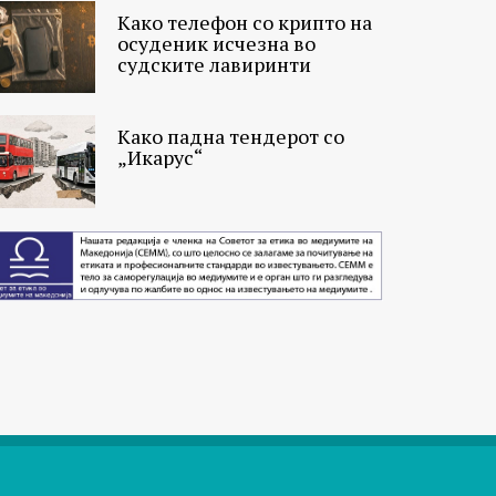
Како телефон со крипто на
осуденик исчезна во
судските лавиринти
Како падна тендерот со
„Икарус“