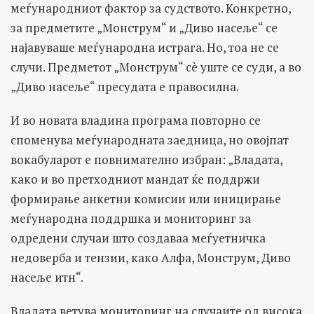
меѓународниот фактор за судството. Конкретно,
за предметите „Монструм“ и „Диво насеље“ се
најавуваше меѓународна истрага. Но, тоа не се
случи. Предметот „Монструм“ сè уште се суди, а во
„Диво насеље“ пресудата е правосилна.
И во новата владина програма повторно се
споменува меѓународната заедница, но овојпат
вокабуларот е повнимателно избран: „Владата,
како и во претходниот мандат ќе поддржи
формирање анкетни комисии или иницирање
меѓународна поддршка и мониторинг за
одредени случаи што создаваа меѓуетничка
недоверба и тензии, како Алфа, Монструм, Диво
насеље итн“.
Владата ветува мониторинг на случаите од висока