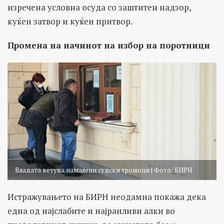
изречена условна осуда со заштитен надзор,
куќен затвор и куќен притвор.
Промена на начинот на избор на поротници
Владата ветува намалени судски трошоци | Фото: БИРН
Истражувањето на БИРН неодамна покажа дека
една од најслабите и најранливи алки во