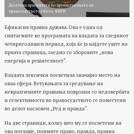
Десетина приоритети во прочистувањето на
правосудството | Фото: БИРН
Ефикасна правна држава. Ова е една од
синтагмите во програмата на владата за следниот
четиригодишен период, која ќе ја најдете уште на
првата страница, заедно со зборовите „нова
енергија и решителност“.
Владата лексички посветила значајно место на
оваа сфера. Ветувањата за средување на
невралгичните прашања поврзани со недовербата
и селективноста во правосудството се поместени
во делот насловен „Ред и правда“.
На две страници, колку што му се посветени на
ова поглавје, поимите право, правда, правна