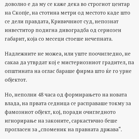
доволно е да му се каже дека во строгиот центар
на Скопје, на стотина метри од местото каде што
се дели правдата, Кривичниот суд, непознат
инвеститор подигна дивоградба од сериозен
габарит, која со месеци стоeше нечепната.
Надлежните не можеа, или уште поочигледно, не
сакаа да утврдат кој е мистериозниот градител, па
општината на оглас бараше фирма што ќе го урне
објектот.
Но, неполни 48 часа од формирањето на новата
влада, на првата седница се расправаше токму за
фамозниот објект, кој, поради очигледното
игнорирање на законите, саркастично беше
прогласен за „споменик на правната држава“.