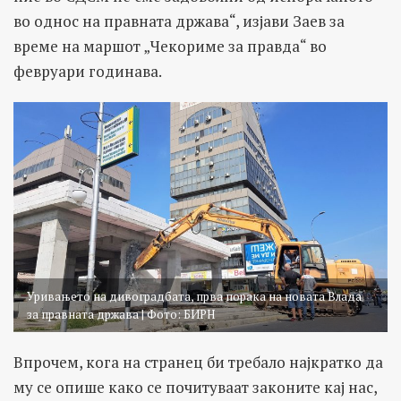
во однос на правната држава“, изјави Заев за
време на маршот „Чекориме за правда“ во
февруари годинава.
Уривањето на дивоградбата, прва порака на новата Влада
за правната држава | Фото: БИРН
Впрочем, кога на странец би требало најкратко да
му се опише како се почитуваат законите кај нас,