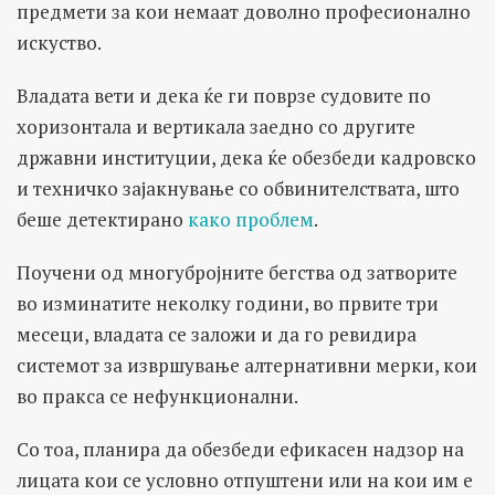
предмети за кои немаат доволно професионално
искуство.
Владата вети и дека ќе ги поврзе судовите по
хоризонтала и вертикала заедно со другите
државни институции, дека ќе обезбеди кадровско
и техничко зајакнување со обвинителствата, што
беше детектирано
како проблем
.
Поучени од многубројните бегства од затворите
во изминатите неколку години, во првите три
месеци, владата се заложи и да го ревидира
системот за извршување алтернативни мерки, кои
во пракса се нефункционални.
Со тоа, планира да обезбеди ефикасен надзор на
лицата кои се условно отпуштени или на кои им е