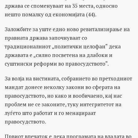
држава се споменуваат на 35 места, односно
нешто помалку од економијата (44).
Заложбите за уште едно ново ревитализирање на
правната држава започнуваат со
традиционалниот „политички целофан“ дека
државата е „силно посветена на длабоки и
суштински реформи во правосудството“.
За волја на вистината, собранието во претходниот
мандат донесе неколку закони во сферата на
правосудството, но како и вообичаено, кај нас
проблем не се законите, туку интегритетот на
луѓето што работат и го менаџираат
правосудството.
Првиот впечаток е дека програмата на владата во