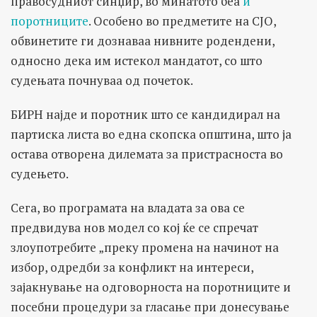
правосудниот синџир, во минатото беа
и
поротниците
. Особено во предметите на СЈО,
обвинетите ги дознаваа нивните родендени,
односно дека им истекол мандатот, со што
судењата почнуваа од почеток.
БИРН најде и поротник што се кандидирал на
партиска листа во една скопска општина, што ја
остава отворена дилемата за пристрасноста во
судењето.
Сега, во програмата на владата за ова се
предвидува нов модел со кој ќе се спречат
злоупотребите „преку промена на начинот на
избор, одредби за конфликт на интереси,
зајакнување на одговорноста на поротниците и
посебни процедури за гласање при донесување