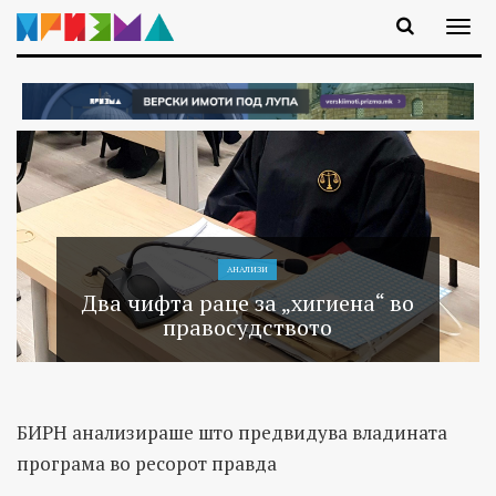
АНАЛИЗИ
Два чифта раце за „хигиена“ во
правосудството
БИРН анализираше што предвидува владината
програма во ресорот правда