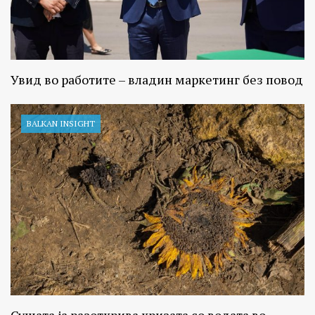
Увид во работите – владин маркетинг без повод
BALKAN INSIGHT
Сушата ја разоткрива кризата со водата во