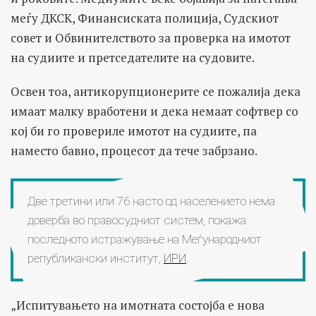
меѓу ДКСК, Финансиската полиција, Судскиот
совет и Обвинителството за проверка на имотот
на судиите и претседателите на судовите.
Освен тоа, антикорупционерите се пожалија дека
имаат малку вработени и дека немаат софтвер со
кој би го провериле имотот на судиите, па
наместо бавно, процесот да тече забрзано.
Две третини или 76 насто од населението нема
доверба во правосудниот систем, покажа
последното истражување на Меѓународниот
републикански институт,
ИРИ
.
„Испитувањето на имотната состојба е нова