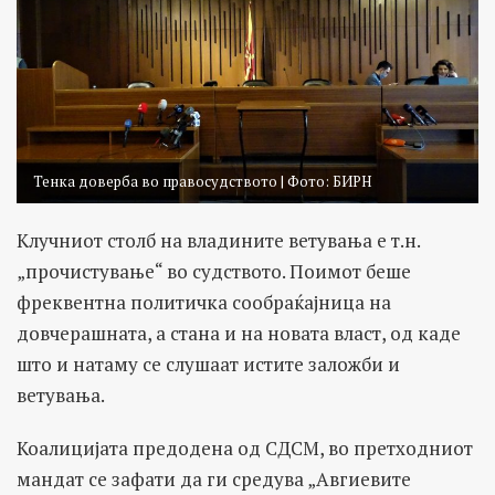
Тенка доверба во правосудството | Фото: БИРН
Клучниот столб на владините ветувања е т.н.
„прочистување“ во судството. Поимот беше
фреквентна политичка сообраќајница на
довчерашната, а стана и на новата власт, од каде
што и натаму се слушаат истите заложби и
ветувања.
Коалицијата предодена од СДСМ, во претходниот
мандат се зафати да ги средува „Авгиевите