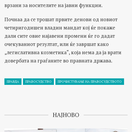
врзани за носителите на јавни функции.
Почнаа да се трошат првите денови од новиот
четиригодишен владин мандат кој ќе покаже
дали сите овие најавени промени ќе го дадат
очекуваниот резултат, или ќе завршат како
„легислативна козметика“, која нема да ја врати
довербата на граѓаните во правната држава.
ПРАВДА
ПРАВОСУДСТВО
ПРОЧИСТУВАЊЕ НА ПРАВОСУДСТВОТО
НАЈНОВО