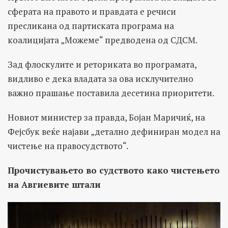
сферата на правото и правдата е речиси
пресликана од партиската програма на
коалицијата „Можеме“ предводена од СДСМ.
Зад флоскулите и реториката во програмата,
видливо е дека владата за ова исклучително
важно прашање поставила десетина приоритети.
Новиот министер за правда, Бојан Маричиќ, на
Фејсбук веќе најави „детално дефиниран модел на
чистење на правосудството“.
Прочистувањето во судството како чистењето
на Авгиевите штали