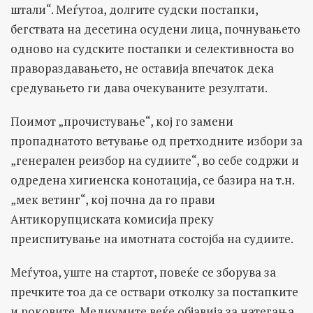
штали“. Меѓутоа, долгите судски постапки,
бегствата на десетина осудени лица, почнувањето
одново на судските постапки и селективноста во
правораздавањето, не оставија впечаток дека
средувањето ги дава очекуваните резултати.
Поимот „прочистување“, кој го замени
пропаднатото ветување од претходните избори за
„генерален реизбор на судиите“, во себе содржи и
одредена хигиенска конотација, се базира на т.н.
„мек ветинг“, кој почна да го прави
Антикорупциската комисија преку
преиспитување на имотната состојба на судиите.
Меѓутоа, уште на стартот, повеќе се зборува за
пречките тоа да се оствари отколку за постапките
и роковите. Медиумите веќе објавија за натегања