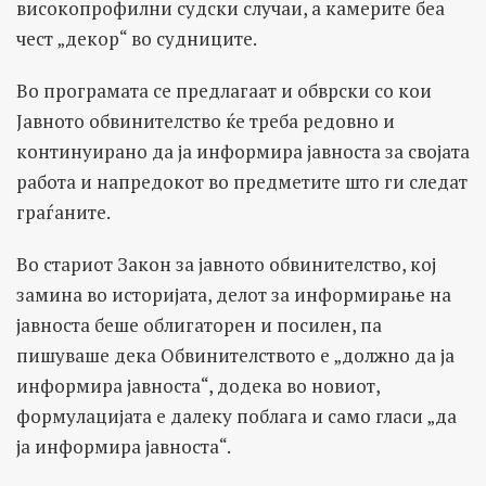
високопрофилни судски случаи, а камерите беа
чест „декор“ во судниците.
Во програмата се предлагаат и обврски со кои
Јавното обвинителство ќе треба редовно и
континуирано да ја информира јавноста за својата
работа и напредокот во предметите што ги следат
граѓаните.
Во стариот Закон за јавното обвинителство, кој
замина во историјата, делот за информирање на
јавноста беше облигаторен и посилен, па
пишуваше дека Обвинителството е „должно да ја
информира јавноста“, додека во новиот,
формулацијата е далеку поблага и само гласи „да
ја информира јавноста“.