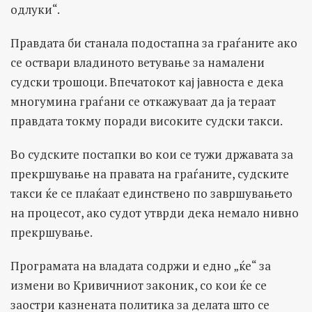
одлуки“.
Правдата би станала подостапна за граѓаните ако
се оствари владиното ветување за намалени
судски трошоци. Впечатокот кај јавноста е дека
многумина граѓани се откажуваат да ја тераат
правдата токму поради високите судски такси.
Во судските постапки во кои се тужи државата за
прекршување на правата на граѓаните, судските
такси ќе се плаќаат единствено по завршувањето
на процесот, ако судот утврди дека немало нивно
прекршување.
Програмата на владата содржи и едно „ќе“ за
измени во Кривичниот законик, со кои ќе се
заостри казнената политика за делата што се