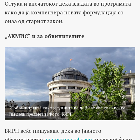
Оттука и впечатокот дека владата во програмата
како да ја компензира новата формулација со
онаа од стариот закон.
„АКМИС“ и за обвинителите
И обвинителите како и судиите ќе добијат софтвер кој ќе
им дели предмети | Фото: БИРН
БИРН веќе пишуваше дека во Јавното
обвинителство
не постои софтвер
преку кој ќе им