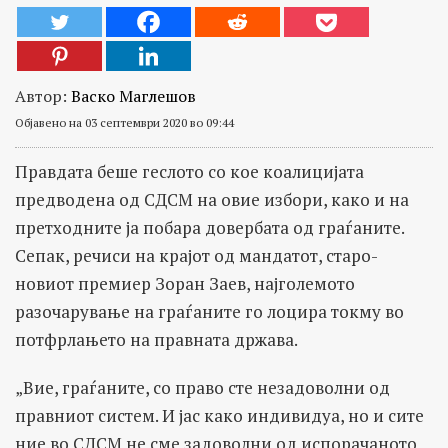
Автор:
Васко Маглешов
Објавено на 03 септември 2020 во 09:44
Правдата беше геслото со кое коалицијата
предводена од СДСМ на овие избори, како и на
претходните ја побара довербата од граѓаните.
Сепак, речиси на крајот од мандатот, старо-
новиот премиер Зоран Заев, најголемото
разочарување на граѓаните го лоцира токму во
потфрлањето на правната држава.
„Вие, граѓаните, со право сте незадоволни од
правниот систем. И јас како индивидуа, но и сите
ние во СДСМ не сме задоволни од испорачаното