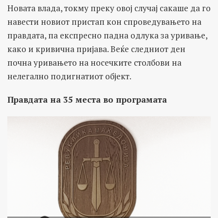
Новата влада, токму преку овој случај сакаше да го
навести новиот пристап кон спроведувањето на
правдата, па експресно падна одлука за уривање,
како и кривична пријава. Веќе следниот ден
почна уривањето на носечките столбови на
нелегално подигнатиот објект.
Правдата на 35 места во програмата