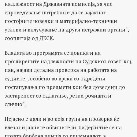
надлежност на Државната комисија, за чие
спроведување потребно е да се зајакнат
постојните човечки и материјално-технички
услови и вклучување на други истражни органи“,
соопштија од ДКСК.
Владата во програмата се повика и на
проширените надлежности на Судскиот совет, кој,
пак, најави детална проверка на работата на
судиите, „особено во врска со одредени
постапувања по предмети кои беа доведени до
застареност со одлагање, ретки рочишта и
слично“.
Нејасно е дали и во која група на проверка ќе
влезат и јавните обвинители, бидејќи тие се на
првата борбена линија со криминалот, а