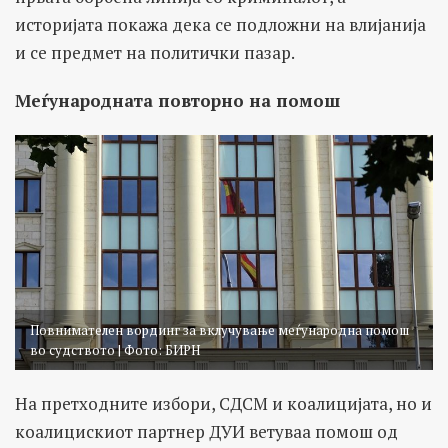
историјата покажа дека се подложни на влијанија
и се предмет на политички пазар.
Меѓународната повторно на помош
Повнимателен вординг за вклучување меѓународна помош
во судството | Фото: БИРН
На претходните избори, СДСМ и коалицијата, но и
коалицискиот партнер ДУИ ветуваа помош од