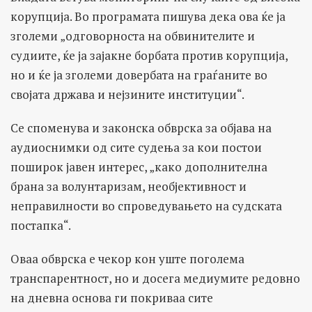
корупција. Во програмата пишува дека ова ќе ја
зголеми „одговорноста на обвинителите и
судиите, ќе ја зајакне борбата против корупција,
но и ќе ја зголеми довербата на граѓаните во
својата држава и нејзините институции“.
Се споменува и законска обврска за објава на
аудиоснимки од сите судења за кои постои
поширок јавен интерес, „како дополнителна
брана за волунтаризам, необјективност и
неправилности во спроведувањето на судската
постапка“.
Оваа обврска е чекор кон уште поголема
транспарентност, но и досега медиумите редовно
на дневна основа ги покриваа сите