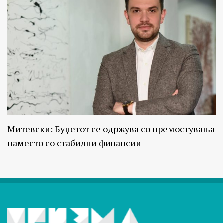
Митевски: Буџетот се одржува со премостувања
наместо со стабилни финансии