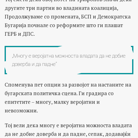
другите три партии во владината коалиција,
Продолжуваме со промената, БСП и Демократска
Бугарија почнале со реформите што ги плашат
ГЕРБ и ДПС.
„Многу е веројатна можноста владата да не добие
доверба и да падне“
Споменува пет опции за развојот на настаните на
бугарската политичка сцена. Ги градира со
епитетите – многу, малку веројатни и
невозможни.
Тој вели дека многу е веројатна можноста владата
да не добие доверба и да падне, сепак, додавајќи