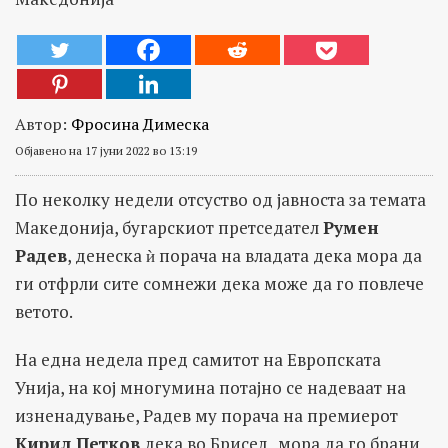
Автор:
Фросина Димеска
Објавено на 17 јуни 2022 во 13:19
По неколку недели отсуство од јавноста за темата
Македонија, бугарскиот претседател
Румен
Радев
, денеска ѝ порача на владата дека мора да
ги отфрли сите сомнежи дека може да го повлече
ветото.
На една недела пред самитот на Европската
Унија, на кој многумина потајно се надеваат на
изненадување, Радев му порача на премиерот
Кирил Петков
дека во Брисел „мора да го брани