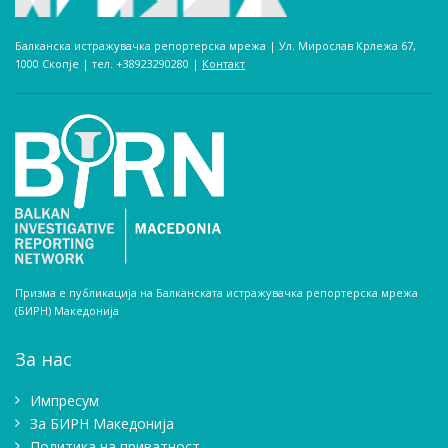
Балканска истражувачка репортерска мрежа | Ул. Мирослав Крлежа 67,
1000 Скопје | тел. +38923290280­ |
Контакт
Призма е публикација на Балканската истражувачка репортерска мрежа
(БИРН) Македонија
За нас
Импресум
Зa БИРН Македонија
Политика на приватност