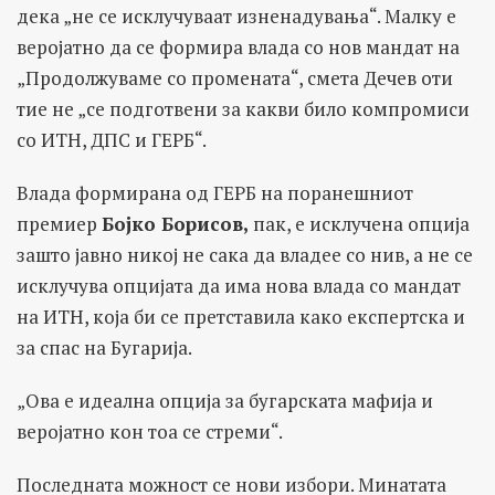
дека „не се исклучуваат изненадувања“. Малку е
веројатно да се формира влада со нов мандат на
„Продолжуваме со промената“, смета Дечев оти
тие не „се подготвени за какви било компромиси
со ИТН, ДПС и ГЕРБ“.
Влада формирана од ГЕРБ на поранешниот
премиер
Бојко Борисов,
пак, е исклучена опција
зашто јавно никој не сака да владее со нив, а не се
исклучува опцијата да има нова влада со мандат
на ИТН, која би се претставила како експертска и
за спас на Бугарија.
„Ова е идеална опција за бугарската мафија и
веројатно кон тоа се стреми“.
Последната можност се нови избори. Минатата