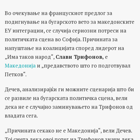
Во очекување на францускиот предлог за
подигнување на бугарското вето за македонските
ЕУ интеграции, се случија сериозни потреси на
политичката сцена во Софија. Причината за
напуштање на коалицијата според лидерот на
„Има таков народ“,
Слави Трифонов,
е
Македонија
и „предавството што го подготвувал
Петков“.
Дечев, анализирајќи ги можните сценарија што би
се развиле на бугарската политичка сцена, вели
дека не е случајно заминувањето на Трифонов од
владата сега.
„Причината секако не е Македонија“, вели Дечев.
Тој смета дека овој потег на Трифонов значи дека