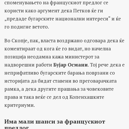
споменувањето на францускиот предлог се
користи како аргумент дека Петков ќе ги
„предаде бугарските национални интереси“ и ќе
го подигне ветото.
Во Скопје, пак, власта воздржано одговара дека ќе
коментираат од кога ќе го видат, но начелна
позиција неодамна кажа министерот за
надворешни работи
Бујар Османи
. Тој рече дека е
неприфатливо бугарските барања поврзани со
историјата да бидат ставени во преговарачката
рамка, а дека другите прашања за човековите
права и така веќе се дел од Копенхашките
критериуми.
Има мали шанси за францускиот
предлог