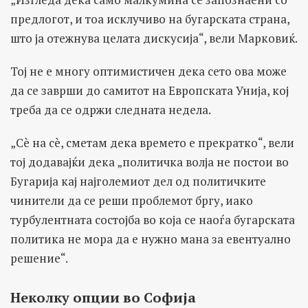
предлогот, и тоа исклучиво на бугарската страна,
што ја отежнува целата дискусија“, вели Марковиќ.
Тој не е многу оптимистичен дека сето ова може
да се заврши до самитот на Европската Унија, кој
треба да се одржи следната недела.
„Сè на сè, сметам дека времето е прекратко“, вели
тој додавајќи дека „политичка волја не постои во
Бугарија кај најголемиот дел од политичките
чинители да се реши проблемот бргу, иако
турбулентната состојба во која се наоѓа бугарската
политика не мора да е нужно мана за евентуално
решение“.
Неколку опции во Софија