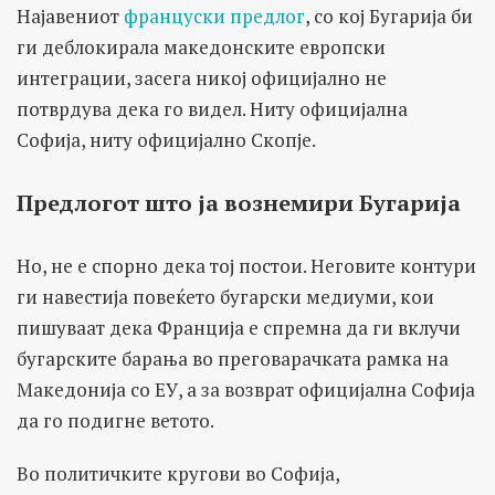
Најавениот
француски предлог
, со кој Бугарија би
ги деблокирала македонските европски
интеграции, засега никој официјално не
потврдува дека го видел. Ниту официјална
Софија, ниту официјално Скопје.
Предлогот што ја вознемири Бугарија
Но, не е спорно дека тој постои. Неговите контури
ги навестија повеќето бугарски медиуми, кои
пишуваат дека Франција е спремна да ги вклучи
бугарските барања во преговарачката рамка на
Македонија со ЕУ, а за возврат официјална Софија
да го подигне ветото.
Во политичките кругови во Софија,