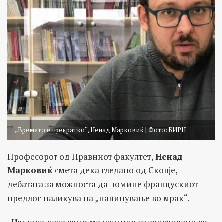
„Времето е прекратко“, Ненад Марковиќ | Фото: БИРН
Професорот од Правниот факултет,
Ненад
Марковиќ
смета дека гледано од Скопје,
дебатата за можноста да помине францускиот
предлог наликува на „напипување во мрак“.
„Изгледа дека само малкумина се запознаени со