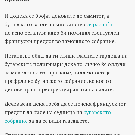
И додека се бројат деновите до самитот, а
бугарското владино мнозинство
се распаѓа
,
нејасно останува како би поминал евентуален
француски предлог во тамошното собрание.
Петков, во обид да ги стиши гласните тврдења на
бугарските политичари дека тој лично ќе одлучи
за македонското прашање, надлежноста ја
префрли во бугарското собрание, во кое со
денови траат преструктуирањата на силите.
Дечев вели дека треба да се почека францускиот
предлог да биде на седница на
бугарското
собрание
за да се види гласањето.