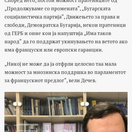
Според него, постои можност пратениците од
„Продолжуваме со промената“, „Бугарската
социјалистичка партија“, Движењето за права и
слободи, Демократска Бугарија, некои пратеници
од ГЕРБ и оние кои ја напуштија „Има таков
народ“ да го поддржат укинувањето на ветото ако
има француски или европски гаранции.
„Никој не може да ја отфрли целосно таа мала
можност за мнозинска поддршка во парламентот
за францускиот предлог“, вели Дечев.