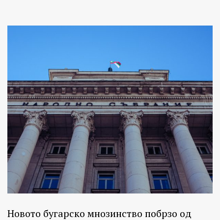
Новото бугарско мнозинство побрзо од