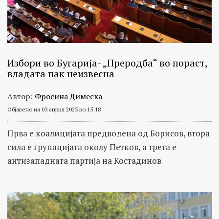
Избори во Бугарија- „Преродба“ во пораст,
владата пак неизвесна
Автор:
Фросина Димеска
Објавено на 03 април 2023 во 15:18
Прва е коалицијата предводена од Борисов, втора
сила е групацијата околу Петков, а трета е
антизападната партија на Костадинов