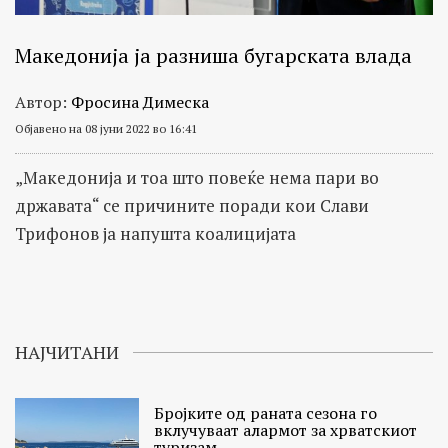
Македонија ја разниша бугарската влада
Автор:
Фросина Димеска
Објавено на 08 јуни 2022 во 16:41
„Македонија и тоа што повеќе нема пари во
државата“ се причините поради кои Слави
Трифонов ја напушта коалицијата
НАЈЧИТАНИ
Бројките од раната сезона го
вклучуваат алармот за хрватскиот
туризам