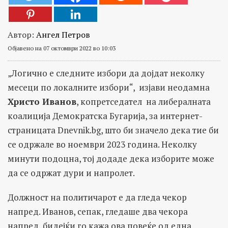
Автор:
Ангел Петров
Објавено на 07 октомври 2022 во 10:03
„Логично е следните избори да дојдат неколку
месеци по локалните избори“, изјави неодамна
Христо Иванов
, копретседател на либералната
коалиција Демократска Бугарија, за интернет-
страницата Dnevnik.bg, што би значело дека тие би
се одржале во ноември 2023 година. Неколку
минути подоцна, тој додаде дека изборите може
да се одржат дури и напролет.
Должност на политичарот е да гледа чекор
напред. Иванов, сепак, гледаше два чекора
напред, бидејќи го кажа ова повеќе од една