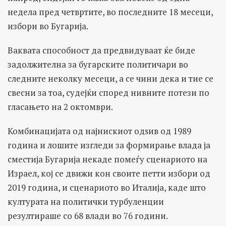
недела пред четвртите, во последните 18 месеци,
избори во Бугарија.
Ваквата способност да предвидуваат ќе биде
задолжителна за бугарските политичари во
следните неколку месеци, а се чини дека и тие се
свесни за тоа, судејќи според нивните потези по
гласањето на 2 октомври.
Комбинацијата од најнискиот одѕив од 1989
година и лошите изгледи за формирање влада ја
сместија Бугарија некаде помеѓу сценариото на
Израел, кој се движи кон своите петти избори од
2019 година, и сценариото во Италија, каде што
културата на политички турбуленции
резултираше со 68 влади во 76 години.