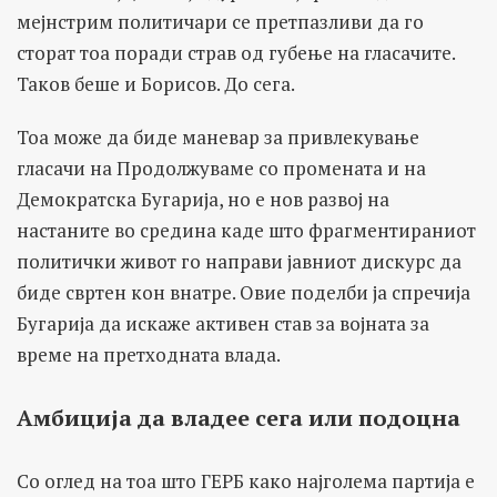
мејнстрим политичари се претпазливи да го
сторат тоа поради страв од губење на гласачите.
Таков беше и Борисов. До сега.
Тоа може да биде маневар за привлекување
гласачи на Продолжуваме со промената и на
Демократска Бугарија, но е нов развој на
настаните во средина каде што фрагментираниот
политички живот го направи јавниот дискурс да
биде свртен кон внатре. Овие поделби ја спречија
Бугарија да искаже активен став за војната за
време на претходната влада.
Амбиција да владее сега или подоцна
Со оглед на тоа што ГЕРБ како најголема партија е