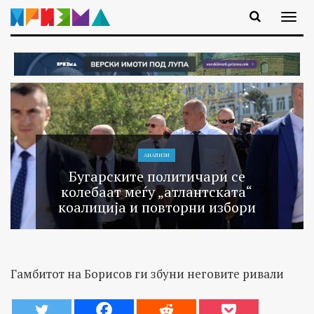
АНАЛИЗИ
Бугарските политичари се
колебаат меѓу „атлантската“
коалиција и повторни избори
Гамбитот на Борисов ги збуни неговите ривали