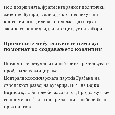
Под површината, фрагментираниот политички
живот во Бугарија, или оди кон неочекувана
консолидација, или ќе продолжи да се тркала
заедно со непредвидливиот циклус на избори.
Промените меѓу гласачите нема да
помогнат во создавањето коалиции
Последните резултати од изборите претставуваат
проблем за коалицирање.
Централнодесничарската партија Граѓани на
европскиот развој на Бугарија, ГЕРБ на
Бојко
Борисов
, доби повеќе гласови од „Продолжуваме
со промената“, која на претходните избори беше
прва партија.