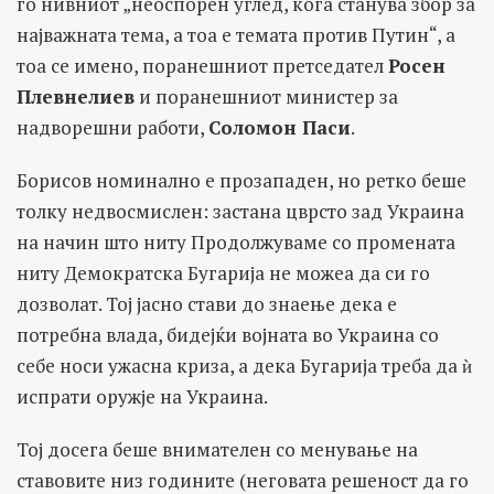
го нивниот „неоспорен углед, кога станува збор за
најважната тема, а тоа е темата против Путин“, а
тоа се имено, поранешниот претседател
Росен
Плевнелиев
и поранешниот министер за
надворешни работи,
Соломон Паси
.
Борисов номинално е прозападен, но ретко беше
толку недвосмислен: застана цврсто зад Украина
на начин што ниту Продолжуваме со промената
ниту Демократска Бугарија не можеа да си го
дозволат. Тој јасно стави до знаење дека е
потребна влада, бидејќи војната во Украина со
себе носи ужасна криза, а дека Бугарија треба да ѝ
испрати оружје на Украина.
Тој досега беше внимателен со менување на
ставовите низ годините (неговата решеност да го