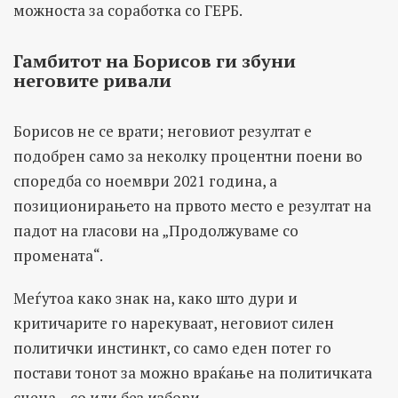
можноста за соработка со ГЕРБ.
Гамбитот на Борисов ги збуни
неговите ривали
Борисов не се врати; неговиот резултат е
подобрен само за неколку процентни поени во
споредба со ноември 2021 година, а
позиционирањето на првото место е резултат на
падот на гласови на „Продолжуваме со
промената“.
Меѓутоа како знак на, како што дури и
критичарите го нарекуваат, неговиот силен
политички инстинкт, со само еден потег го
постави тонот за можно враќање на политичката
сцена – со или без избори.