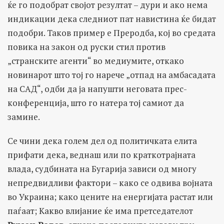
ќе го подобрат својот резултат – дури и ако нема
индикации дека следниот пат навистина ќе бидат
подобри. Таков пример е Преродба, кој во средата
повика на закон од руски стил против
„странските агенти“ во медиумите, откако
новинарот што тој го нарече „отпад на амбасадата
на САД“, одби да ја напушти неговата прес-
конференција, што го натера тој самиот да
замине.
Се чини дека голем дел од политичката елита
прифати дека, веднаш или по краткотрајната
влада, судбината на Бугарија зависи од многу
непредвидливи фактори – како се одвива војната
во Украина; како цените на енергијата растат или
паѓаат; Какво влијание ќе има претседателот