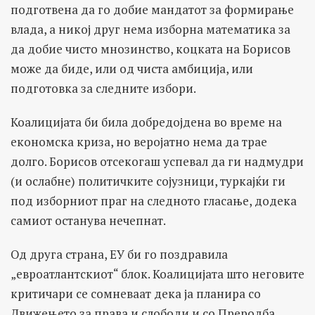
подготвена да го добие мандатот за формирање
влада, а никој друг нема изборна математика за
да добие чисто мнозинство, коцката на Борисов
може да биде, или од чиста амбиција, или
подготовка за следните избори.
Коалицијата би била добредојдена во време на
економска криза, но веројатно нема да трае
долго. Борисов отсекогаш успевал да ги надмудри
(и ослабне) политичките сојузници, туркајќи ги
под изборниот праг на следното гласање, додека
самиот останува нечепнат.
Од друга страна, ЕУ би го поздравила
„евроатлантскиот“ блок. Коалицијата што неговите
критичари се сомневаат дека ја планира со
Движењето за права и слободи и со Преродба