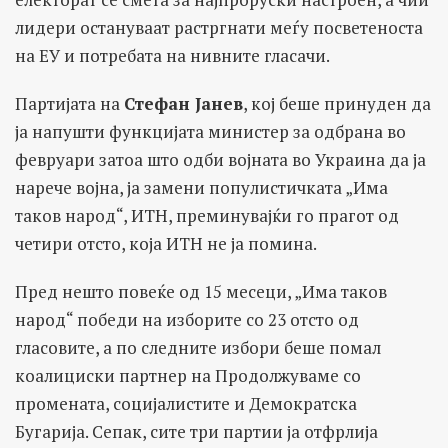
лидери остануваат растргнати меѓу посветеноста
на ЕУ и потребата на нивните гласачи.
Партијата на
Стефан Јанев
, кој беше принуден да
ја напушти функцијата министер за одбрана во
февруари затоа што одби војната во Украина да ја
нарече војна, ја замени популистичката „Има
таков народ“, ИТН, преминувајќи го прагот од
четири отсто, која ИТН не ја помина.
Пред нешто повеќе од 15 месеци, „Има таков
народ“ победи на изборите со 23 отсто од
гласовите, а по следните избори беше помал
коалициски партнер на Продолжуваме со
промената, социјалистите и Демократска
Бугарија. Сепак, сите три партии ја отфрлија