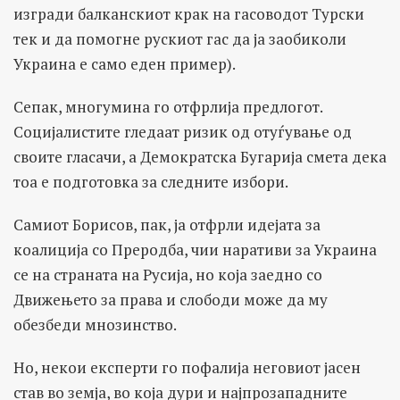
изгради балканскиот крак на гасоводот Турски
тек и да помогне рускиот гас да ја заобиколи
Украина е само еден пример).
Сепак, многумина го отфрлија предлогот.
Социјалистите гледаат ризик од отуѓување од
своите гласачи, а Демократска Бугарија смета дека
тоа е подготовка за следните избори.
Самиот Борисов, пак, ја отфрли идејата за
коалиција со Преродба, чии наративи за Украина
се на страната на Русија, но која заедно со
Движењето за права и слободи може да му
обезбеди мнозинство.
Но, некои експерти го пофалија неговиот јасен
став во земја, во која дури и најпрозападните