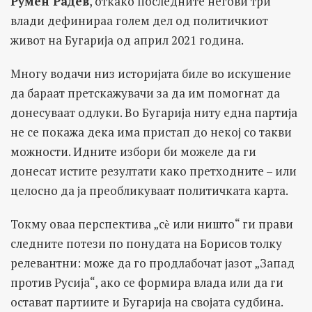
Румен Радев
, откако последните негови три
влади дефинираа голем дел од политичкиот
живот на Бугарија од април 2021 година.
Многу водачи низ историјата биле во искушение
да бараат претскажувачи за да им помогнат да
донесуваат одлуки. Во Бугарија ниту една партија
не се покажа дека има пристап до некој со такви
можности. Идните избори би можеле да ги
донесат истите резултати како претходните – или
целосно да ја преобликуваат политичката карта.
Токму оваа перспектива „сѐ или ништо“ ги прави
следните потези по понудата на Борисов толку
релевантни: може да го продлабочат јазот „Запад
против Русија“, ако се формира влада или да ги
остават партиите и Бугарија на својата судбина.