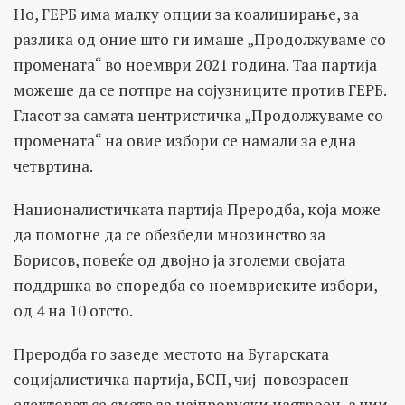
Но, ГЕРБ има малку опции за коалицирање, за
разлика од оние што ги имаше „Продолжуваме со
промената“ во ноември 2021 година. Таа партија
можеше да се потпре на сојузниците против ГЕРБ.
Гласот за самата центристичка „Продолжуваме со
промената“ на овие избори се намали за една
четвртина.
Националистичката партија Преродба, која може
да помогне да се обезбеди мнозинство за
Борисов, повеќе од двојно ја зголеми својата
поддршка во споредба со ноемвриските избори,
од 4 на 10 отсто.
Преродба го зазеде местото на Бугарската
социјалистичка партија, БСП, чиј повозрасен
електорат се смета за најпроруски настроен, а чии