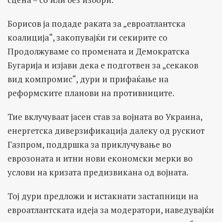
Борисов ја подаде раката за „евроатлантска
коалиција“, закопувајќи ги секирите со
Продолжуваме со промената и Демократска
Бугарија и изјави дека е подготвен за „секаков
вид компромис“, дури и прифаќање на
реформските планови на противниците.
Тие вклучуваат јасен став за војната во Украина,
енергетска диверзификација далеку од рускиот
Газпром, поддршка за приклучување во
еврозоната и итни нови економски мерки во
услови на кризата предизвикана од војната.
Тој дури предложи и истакнати застапници на
евроатлантската идеја за модератори, наведувајќи