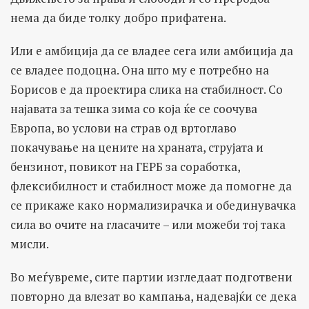
нема да биде толку добро прифатена.
Или е амбиција да се владее сега или амбиција да
се владее подоцна. Она што му е потребно на
Борисов е да проектира слика на стабилност. Со
најавата за тешка зима со која ќе се соочува
Европа, во услови на страв од вртоглаво
покачување на цените на храната, струјата и
бензинот, повикот на ГЕРБ за соработка,
флексибилност и стабилност може да помогне да
се прикаже како нормализирачка и обединувачка
сила во очите на гласачите – или можеби тој така
мисли.
Во меѓувреме, сите партии изгледаат подготвени
повторно да влезат во кампања, надевајќи се дека