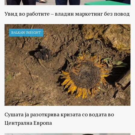
Увид во работите – владин маркетинг без повод
BALKAN INSIGHT
Сушата ја разоткрива кризата со водата во
Централна Европа