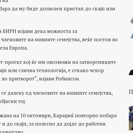
 на
бара да му биде дозволен пристап до скајп или
а БИРН изјави дека можноста за
членовите на нивните семејства, веќе постои во
цела Европа.
от-проект кој ќе им овозможи на затворениците
ајп или слична технологија, е секако чекор
 во притворот“, изјави Робинсон.
П
се далеку од членовите на нивните семејства,
бјасни тој.
ржана на 10 октомври, Караџиќ повторно побара
и до скајп, за полесно да дојде до работни
семејство.