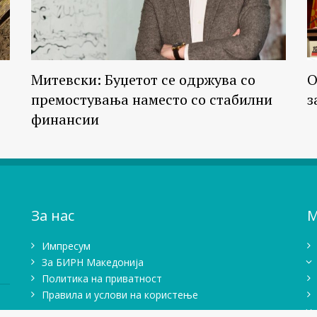
Митевски: Буџетот се одржува со
О
премостувања наместо со стабилни
з
финансии
За нас
М
Импресум
Зa БИРН Македонија
Политика на приватност
Правила и услови на користење