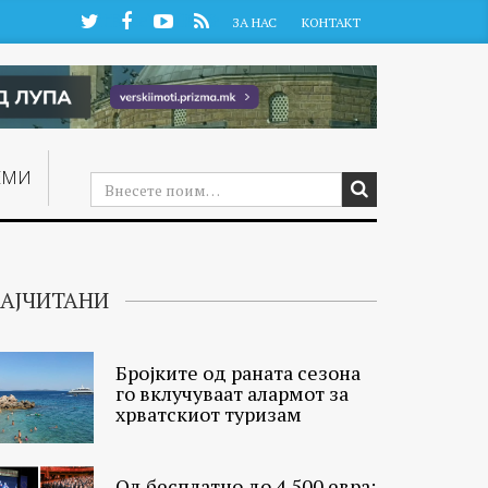
Twitter
Facebook
YouTube
RSS
ЗА НАС
КОНТАКТ
ЕМИ
АЈЧИТАНИ
Бројките од раната сезона
го вклучуваат алармот за
хрватскиот туризам
Од бесплатно до 4.500 евра: