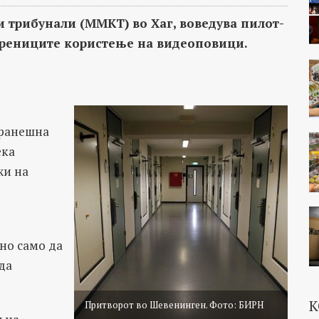
 трибунали (ММКТ) во Хаг, воведува пилот-
орениците користење на видеоповици.
оранешна
ека
жи на
ено само да
да
К
Притворот во Шевенинген. Фото: БИРН