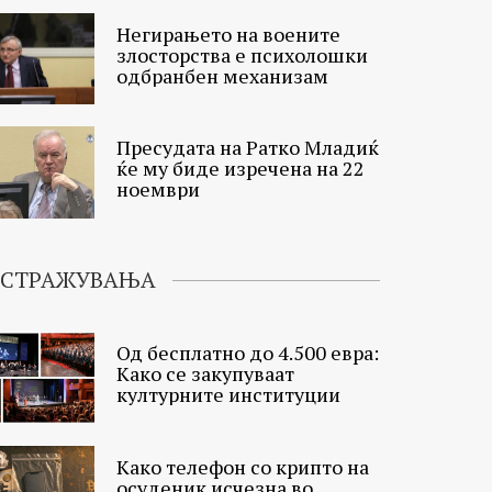
Негирањето на воените
злосторства е психолошки
одбранбен механизам
Пресудата на Ратко Младиќ
ќе му биде изречена на 22
ноември
ИСТРАЖУВАЊА
Од бесплатно до 4.500 евра:
Како се закупуваат
културните институции
Како телефон со крипто на
осуденик исчезна во