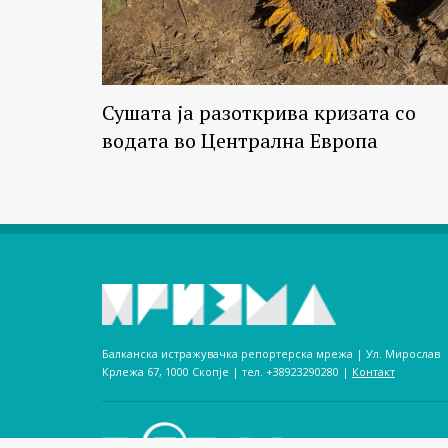
Сушата ја разоткрива кризата со
водата во Централна Европа
Балканска истражувачка репортерска мрежа | Ул. Мирослав
Крлежа 67, 1000 Скопје | тел. +38923290280­ |
Контакт