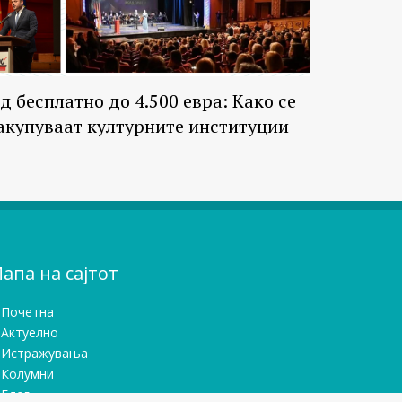
д бесплатно до 4.500 евра: Како се
акупуваат културните институции
апа на сајтот
Почетна
Актуелно
Истражувањa
Колумни
Блог