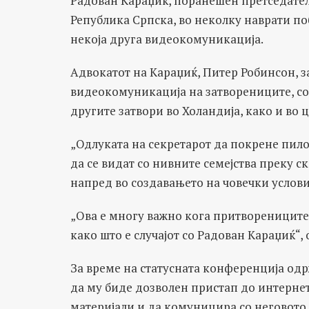
Радован Караџиќ, поранешен претседател
Република Српска, во неколку наврати по
некоја друга видеокомуникација.
Адвокатот на Караџиќ, Питер Робинсон, з
видеокомуникација на затворениците, со 
другите затвори во Холандија, како и во 
„Одлуката на секретарот да покрене пил
да се видат со нивните семејства преку ск
напред во создавањето на човечки услови
„Ова е многу важно кога притворениците 
како што е случајот со Радован Караџиќ“, о
За време на статусната конференција од
да му биде дозволен пристап до интернет 
материјали и да комуницира со неговото 