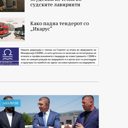
судските лавиринти
Како падна тендерот со
„Икарус“
АНАЛИЗИ