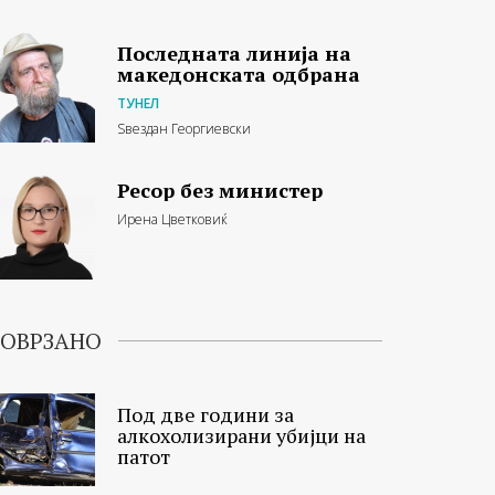
Последната линија на
македонската одбрана
ТУНЕЛ
Ѕвездан Георгиевски
Ресор без министер
Ирена Цветковиќ
ОВРЗАНО
Под две години за
алкохолизирани убијци на
патот