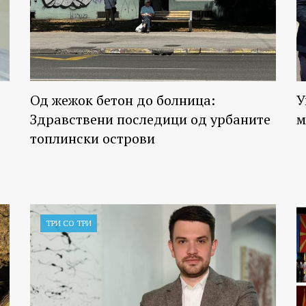
Од жежок бетон до болница:
У
Здравствени последици од урбаните
м
топлински острови
ТРИ СО ТРИ