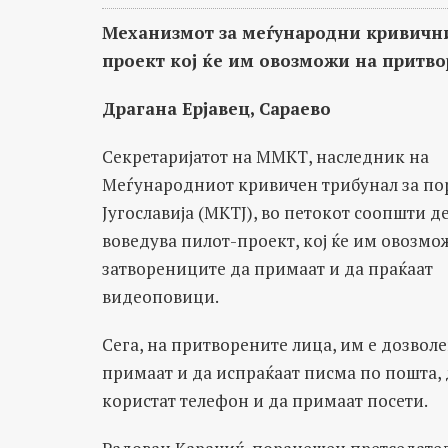
Механизмот за меѓународни кривични
проект кој ќе им овозможи на притв
Драгана Ерјавец, Сараево
Секретаријатот на ММКТ, наследник на
Меѓународниот кривичен трибунал за п
Југославија (МКТЈ), во петокот соопшти д
воведува пилот-проект, кој ќе им овозмо
затворениците да примаат и да праќаат
видеоповици.
Сега, на притворените лица, им е дозвол
примаат и да испраќаат писма по пошта, 
користат телефон и да примаат посети.