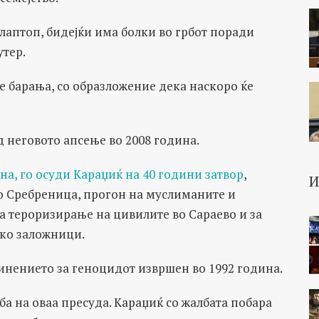
и лаптоп, бидејќи има болки во грбот поради
утер.
е барања, со образложение дека наскоро ќе
 неговото апсење во 2008 година.
на, го осуди Караџиќ на 40 години затвор
,
во Сребреница, прогон на муслиманите и
за тероризирање на цивилите во Сараево и за
ко заложници.
инението за геноцидот извршен во 1992 година.
ба на оваа пресуда. Караџиќ со жалбата побара