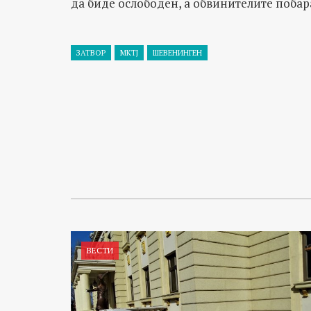
да биде ослободен, а обвинителите побар
ЗАТВОР
МКТЈ
ШЕВЕНИНГЕН
ВЕСТИ