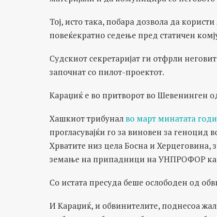
Тој, исто така, побара дозвола да корист
повеќекратно седење пред статичен комј
Судскиот секретаријат ги отфрли неговит
започнат со пилот-проектот.
Караџиќ е во притворот во Шевенинген од
Хашкиот трибунал
во март минатата годи
прогласувајќи го за виновен за геноцид 
Хрватите низ цела Босна и Херцеговина, 
земање на припадници на УНПРОФОР ка
Со истата пресуда беше ослободен од обв
И Караџиќ, и обвинителите, поднесоа жал