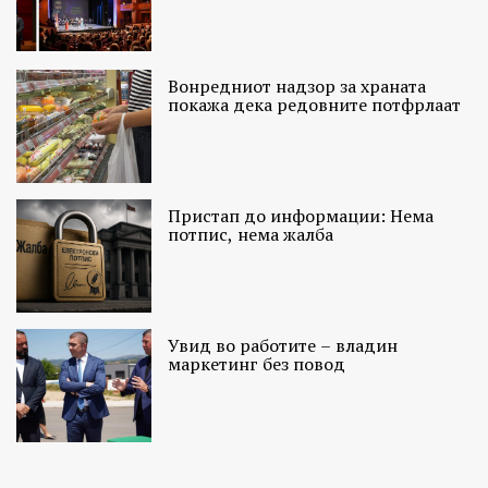
Вонредниот надзор за храната
покажа дека редовните потфрлаат
Пристап до информации: Нема
потпис, нема жалба
Увид во работите – владин
маркетинг без повод