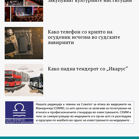
Како телефон со крипто на
осуденик исчезна во судските
лавиринти
Како падна тендерот со „Икарус“