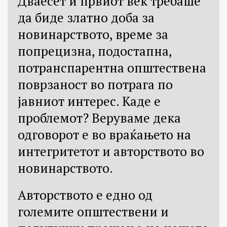
Дваесет и првиот век требаше
да биде златно доба за
новинарството, време за
попрецизна, подостапна,
потранспарентна општествена
поврзаност во потрага по
јавниот интерес. Каде е
проблемот? Веруваме дека
одговорот е во враќањето на
интегритетот и авторството во
новинарството.
Авторството е едно од
големите општествени и