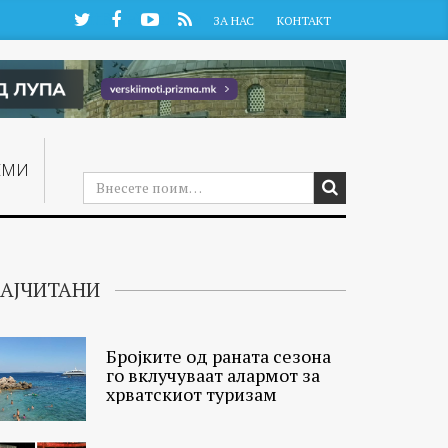
Twitter
Facebook
YouTube
RSS
ЗА НАС
КОНТАКТ
ЕМИ
АЈЧИТАНИ
Бројките од раната сезона
го вклучуваат алармот за
хрватскиот туризам