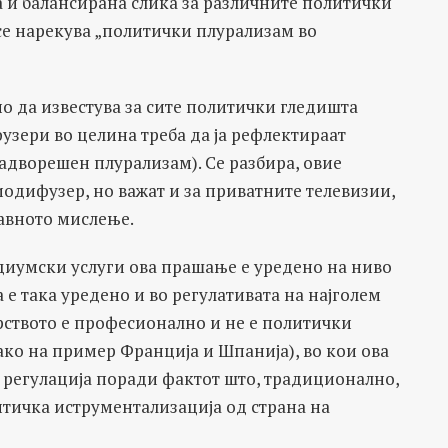
а и балансирана слика за различните политички
се нарекува „политички плурализам во
о да известува за сите политички гледишта
зери во целина треба да ја рефлектираат
адворешен плурализам). Се разбира, овие
иодифузер, но важат и за приватните телевизии,
јавното мислење.
диумски услуги ова прашање е уредено на ниво
оа е така уредено и во регулативата на најголем
рството е професионално и не е политички
ако на пример Франција и Шпанија), во кои ова
 регулација поради фактот што, традиционално,
тичка иструментализација од страна на