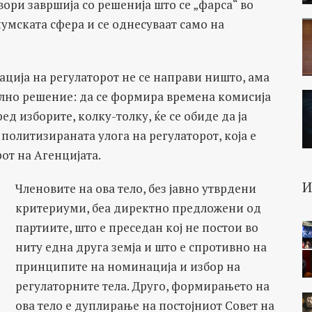
ри завршија со решенија што се „фарса“ во
умската сфера и се однесуваат само на
ација на регулаторот не се направи ништо, ама
ално решение: да се формира времена комисија
ред изборите, колку-толку, ќе се обиде да ја
олитизираната улога на регулаторот, која е
от на Агенцијата.
Членовите на ова тело, без јавно утврдени
критериуми, беа директно предложени од
партиите, што е преседан кој не постои во
ниту една друга земја и што е спротивно на
принципите на номинација и избор на
регулаторните тела. Друго, формирањето на
ова тело е дуплирање на постојниот Совет на