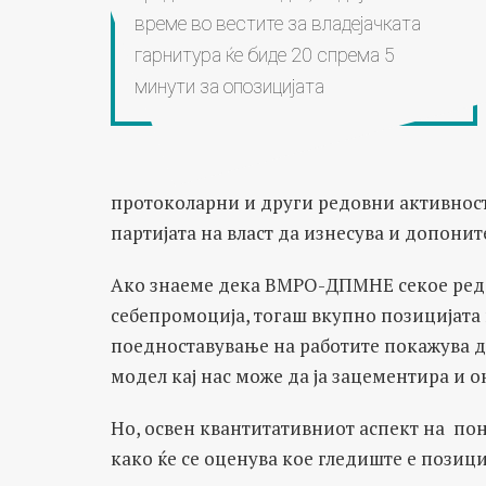
време во вестите за владејачката
гарнитура ќе биде 20 спрема 5
минути за опозицијата
протоколарни и други редовни активнос
партијата на власт да изнесува и допони
Ако знаеме дека ВМРО-ДПМНЕ секое редо
себепромоција, тогаш вкупно позицијата ќ
поедноставување на работите покажува д
модел кај нас може да ја зацементира и 
Но, освен квантитативниот аспект на по
како ќе се оценува кое гледиште е позици