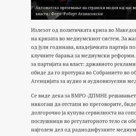
Автоматско преземање на странски модел кај нас м
власта / Фото: Роберт Атанасовски
Излезот од политичката криза во Македо
на кризата во медиумскиот систем. За жа
од јули годинава, владејачката партија п
клучните барања за медиумски реформи. 
за партијата на власт: државното реклами
обиде да го протурка во Собранието во об
Агенцијата за аудио и аудиовизуелни ме
Се виде дека за ВМРО-ДПМНЕ решавањето 
никогаш да отстапи во преговорите, биде
долгорочно ја купува сервилноста на соп
послушници во регулаторното тело си обе
најголем дел од радиодифузните медиуми.