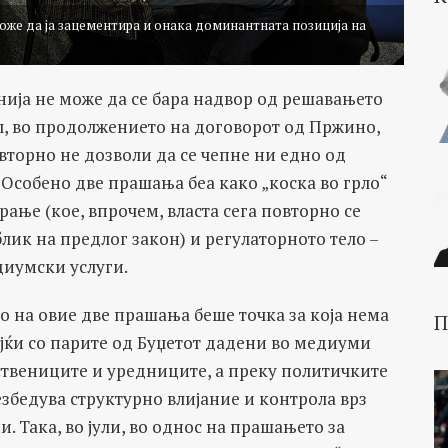
оже да ја зацементира и онака доминантната позиција на
нија не може да се бара надвор од решавањето
л, во продолжението на договорот од Пржино,
овторно не дозволи да се чепне ни едно од
Особено две прашања беа како „коска во грло“
рање (кое, впрочем, власта сега повторно се
лик на предлог закон) и регулаторното тело –
диумски услуги.
на овие две прашања беше точка за која нема
П
јќи со парите од Буџетот дадени во медиуми
ствениците и уредниците, а преку политичките
збедува структурно влијание и контрола врз
 Така, во јули, во однос на прашањето за