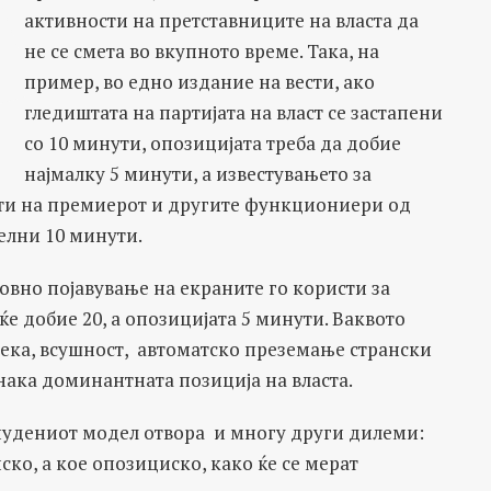
активности на претставниците на власта да
не се смета во вкупното време. Така, на
пример, во едно издание на вести, ако
гледиштата на партијата на власт се застапени
со 10 минути, опозицијата треба да добие
најмалку 5 минути, а известувањето за
ти на премиерот и другите функциониери од
телни 10 минути.
вно појавување на екраните го користи за
е добие 20, а опозицијата 5 минути. Ваквото
ека, всушност, автоматско преземање странски
онака доминантната позиција на власта.
нудениот модел отвора и многу други дилеми:
ско, а кое опозициско, како ќе се мерат