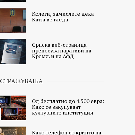
Колеги, замислете дека
Катја ве гледа
Српска веб-страница
пренесува наративи на
Кремљ и на АфД
ИСТРАЖУВАЊА
Од бесплатно до 4.500 евра:
Како се закупуваат
културните институции
Како телефон со крипто на