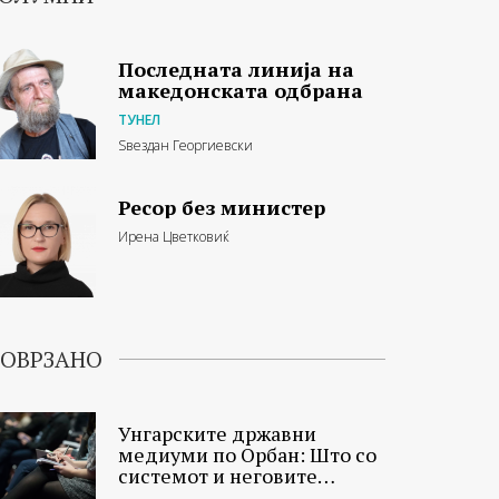
Последната линија на
македонската одбрана
ТУНЕЛ
Ѕвездан Георгиевски
Ресор без министер
Ирена Цветковиќ
ОВРЗАНО
Унгарските државни
медиуми по Орбан: Што со
системот и неговите
новинари?