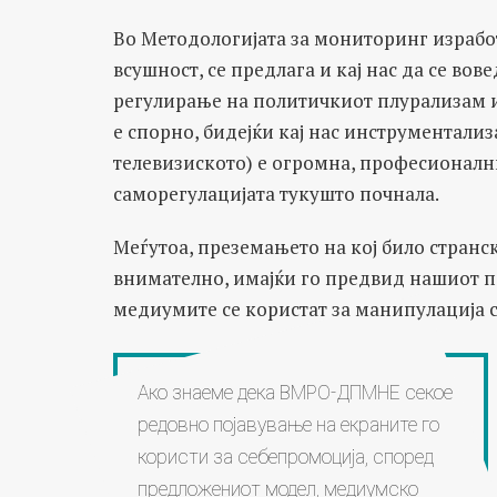
Во Методологијата за мониторинг изработ
всушност, се предлага и кај нас да се во
регулирање на политичкиот плурализам и
е спорно, бидејќи кај нас инструментализ
телевизиското) е огромна, професионални
саморегулацијата тукушто почнала.
Меѓутоа, преземањето на кој било странс
внимателно, имајќи го предвид нашиот по
медиумите се користат за манипулација с
Ако знаеме дека ВМРО-ДПМНЕ секое
редовно појавување на екраните го
користи за себепромоција, според
предложениот модел, медиумско