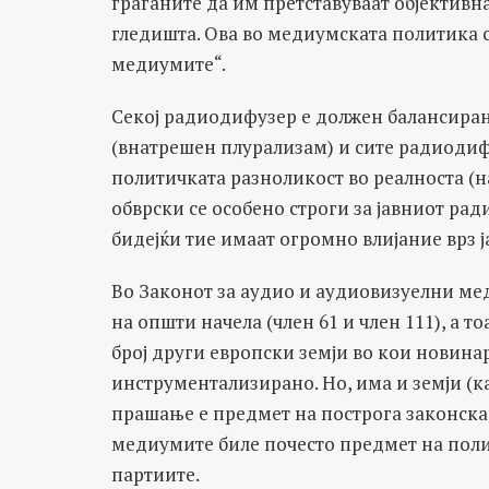
граѓаните да им претставуваат објективн
гледишта. Ова во медиумската политика 
медиумите“.
Секој радиодифузер е должен балансиран
(внатрешен плурализам) и сите радиодифу
политичката разноликост во реалноста (н
обврски се особено строги за јавниот рад
бидејќи тие имаат огромно влијание врз 
Во Законот за аудио и аудиовизуелни ме
на општи начела (член 61 и член 111), а т
број други европски земји во кои новина
инструментализирано. Но, има и земји (к
прашање е предмет на построга законска
медиумите биле почесто предмет на поли
партиите.