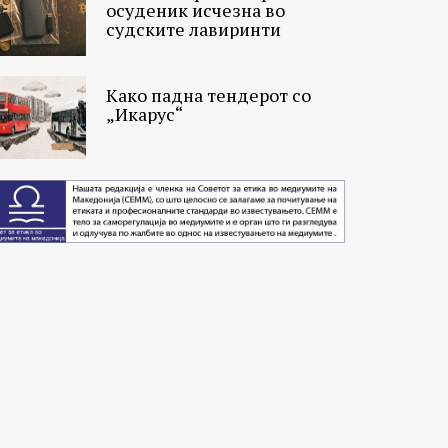
осуденик исчезна во
судските лавиринти
Како падна тендерот со
„Икарус“