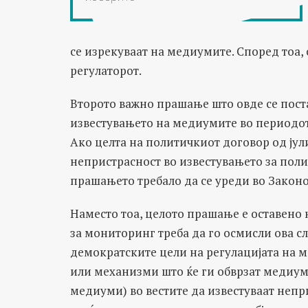
се изрекуваат на медиумите. Според тоа, 
регулаторот.
Второто важно прашање што овде се пост
известувањето на медиумите во периодот
Ако целта на политичкиот договор од јул
непристрасност во известувањето за полит
прашањето требало да се уреди во Закон
Наместо тоа, целото прашање е оставено 
за мониторинг треба да го осмисли ова с
демократските цели на регулацијата на м
или механизми што ќе ги обврзат медиум
медиуми) во вестите да известуваат непр