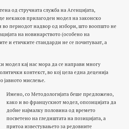
ена од стручната служба на Агенцијата,
веде некаков прилагоден модел на законско
 во периодот надвор од избори, што воопшто не
ацијата на новинарството (особено на
те и етичките стандарди не се почитуваат, а
ки модел кај нас мора да се направи многу
литички контекст, во кој цела една деценија
о јавното мислење.
Имено, со Методологијата беше предложено,
како и во францускиот модел, опозицијата да
добие најмалку половина од времето
посветено на гледиштата на позицијата, а
притоа известувањето за редовните