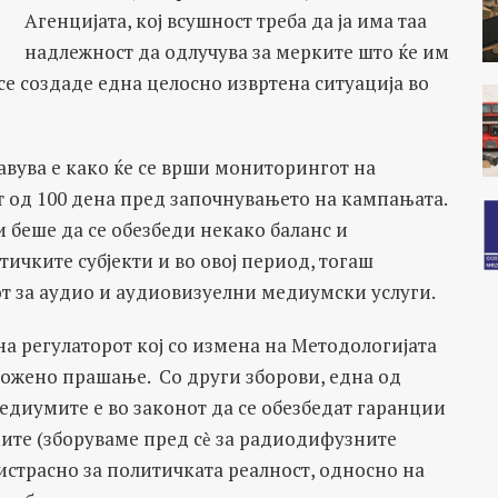
Агенцијата, кој всушност треба да ја има таа
надлежност да одлучува за мерките што ќе им
се создаде една целосно извртена ситуација во
авува е како ќе се врши мониторингот на
 од 100 дена пред започнувањето на кампањата.
и беше да се обезбеди некако баланс и
ичките субјекти и во овој период, тогаш
от за аудио и аудиовизуелни медиумски услуги.
на регулаторот кој со измена на Методологијата
ложено прашање. Со други зборови, една од
едиумите е во законот да се обезбедат гаранции
ите (зборуваме пред сѐ за радиодифузните
истрасно за политичката реалност, односно на