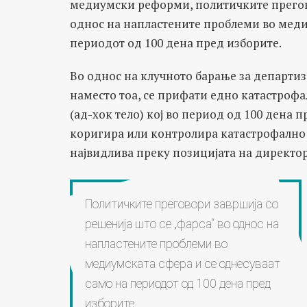
медиумски реформи, политичките прегово
однос на напластените проблеми во меди
периодот од 100 дена пред изборите.
Во однос на клучното барање за департиз
наместо тоа, се прифати едно катастроф
(ад-хок тело) кој во период од 100 дена п
коригира или контролира катастрофално п
највидлива преку позицијата на директор
Политичките преговори завршија со
решенија што се „фарса“ во однос на
напластените проблеми во
медиумската сфера и се однесуваат
само на периодот од 100 дена пред
изборите