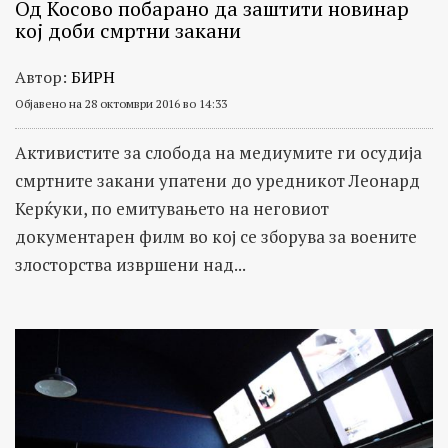
Од Косово побарано да заштити новинар
кој доби смртни закани
Автор:
БИРН
Објавено на 28 октомври 2016 во 14:33
Активистите за слобода на медиумите ги осудија
смртните закани упатени до уредникот Леонард
Керќуки, по емитувањето на неговиот
документарен филм во кој се зборува за воените
злосторства извршени над...