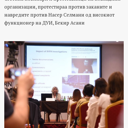
организации, протестираа против заканите и
навредите против Насер Селмани од високиот
функционер на ДУИ, Бекир Асани