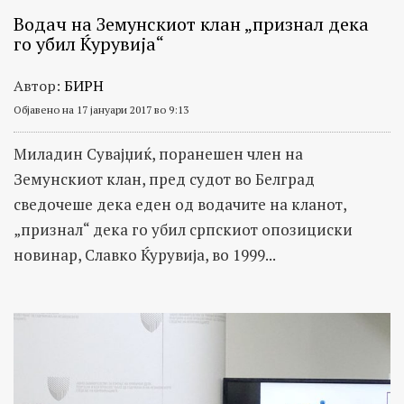
Водач на Земунскиот клан „признал дека
го убил Ќурувија“
Автор:
БИРН
Објавено на 17 јануари 2017 во 9:13
Миладин Сувајџиќ, поранешен член на
Земунскиот клан, пред судот во Белград
сведочеше дека еден од водачите на кланот,
„признал“ дека го убил српскиот опозициски
новинар, Славко Ќурувија, во 1999...