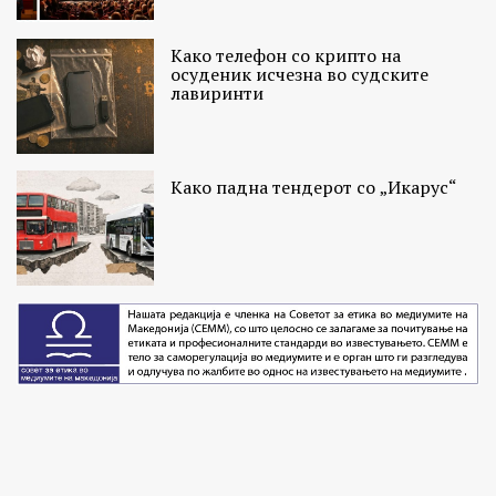
Како телефон со крипто на
осуденик исчезна во судските
лавиринти
Како падна тендерот со „Икарус“