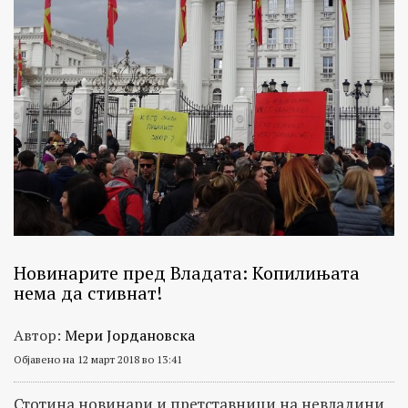
Новинарите пред Владата: Копилињата
нема да стивнат!
Автор:
Мери Јордановска
Објавено на 12 март 2018 во 13:41
Стотина новинари и претставници на невладини