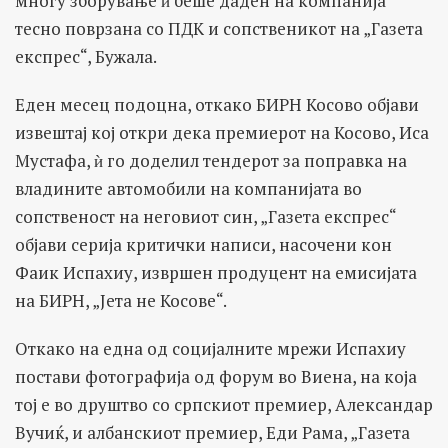
многу зборување ѝ беше даден на компанија
тесно поврзана со ПДК и сопственикот на „Газета
експрес“, Бужала.
Еден месец подоцна, откако БИРН Косово објави
извештај кој откри дека премиерот на Косово, Иса
Мустафа, ѝ го доделил тендерот за поправка на
владините автомобили на компанијата во
сопственост на неговиот син, „Газета експрес“
објави серија критички написи, насочени кон
Фаик Испахиу, извршен продуцент на емисијата
на БИРН, „Јета не Косове“.
Откако на една од социјалните мрежи Испахиу
постави фотографија од форум во Виена, на која
тој е во друштво со српскиот премиер, Александар
Вучиќ, и албанскиот премиер, Еди Рама, „Газета