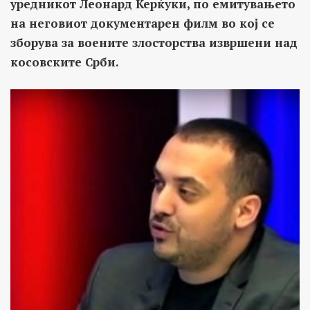
уредникот Леонард Керќуки, по емитувањето
на неговиот документарен филм во кој се
зборува за воените злосторства извршени над
косовските Срби.