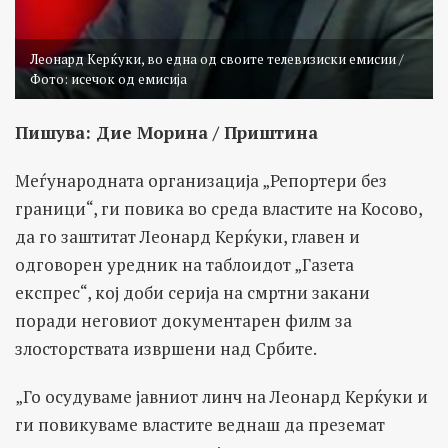
Леонард Керќуки, во една од своите телевизиски емисии /
Фото: исечок од емисија
Пишува: Дие Морина / Приштина
Меѓународната организација „Репортери без
граници“, ги повика во среда властите на Косово,
да го заштитат Леонард Керќуки, главен и
одговорен уредник на таблоидот „Газета
експрес“, кој доби серија на смртни закани
поради неговиот документарен филм за
злосторствата извршени над Србите.
„Го осудуваме јавниот линч на Леонард Керќуки и
ги повикуваме властите веднаш да преземат