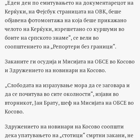
„Еден ден по емитувањето на документарецот на
Керќуки, на Фејсбук страницата на ОВК, беше
објавена фотомонтажа на која беше прикажано
челото на Керќуки, изрешетано со куршуми во
боите на српското знаме“, се вели во
соопштението на „Репортери без граници“.
Заканите ги осудија и Мисијата на ОБСЕ во Косово
и Здружението на новинари на Косово.
„Слободата на изразување мора да се заговара и
да се почитува во сите околности“, изјави во
вторникот, Јан Брату, шеф на Мисијата на ОБСЕ во
Косово.
Здружението на новинари на Косово соопшти
дека упатувањето на „стотици“ смртни закани, не