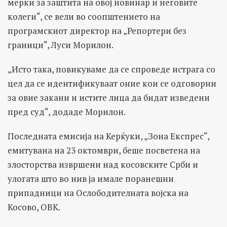
мерки за заштита на овој новинар и неговите
колеги“, се вели во соопштението на
програмскиот директор на „Репортери без
граници“, Луси Морилон.
„Исто така, повикуваме да се спроведе истрага со
цел да се идентификуваат оние кои се одговорни
за овие закани и истите лица да бидат изведени
пред суд“, додаде Морилон.
Последната емисија на Керќуки, „Зона Експрес“,
емитувана на 23 октомври, беше посветена на
злосторства извршени над косовските Срби и
улогата што во нив ја имале поранешни
припадници на Ослободителната војска на
Косово, ОВК.