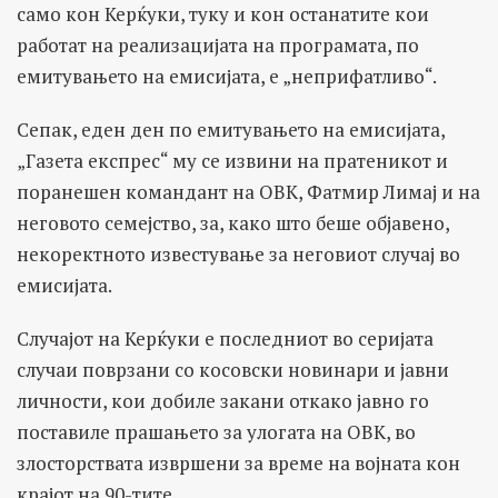
само кон Керќуки, туку и кон останатите кои
работат на реализацијата на програмата, по
емитувањето на емисијата, е „неприфатливо“.
Сепак, еден ден по емитувањето на емисијата,
„Газета експрес“ му се извини на пратеникот и
поранешен командант на ОВК, Фатмир Лимај и на
неговото семејство, за, како што беше објавено,
некоректното известување за неговиот случај во
емисијата.
Случајот на Керќуки е последниот во серијата
случаи поврзани со косовски новинари и јавни
личности, кои добиле закани откако јавно го
поставиле прашањето за улогата на ОВК, во
злосторствата извршени за време на војната кон
крајот на 90-тите.