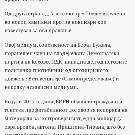
Од друга страна, „Газета експрес“ беше вклучена
во некои кампањи против новинари кои
известуваа за ова прашање.
Овој медиум, сопственост на Берат Бужала,
поранешен член на владејачката Демократска
партија на Косово, ПДК, нападна дел од неговите
политички противници од опозициското
движење Ветевендосје (Самоопределување) и
неколку независни медиуми.
Во јули 2015 година, БИРН објави истражувачки
текст за профитабилниот договор за испорака на
материјали за контроверзниот, една милијарда
евра вреден, автопат Приштина-Тирана, што без