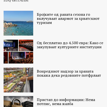
Бројките од раната сезона го
вклучуваат алармот за хрватскиот
туризам
Од бесплатно до 4.500 евра: Како се
закупуваат културните институции
Вонредниот надзор за храната
покажа дека редовните потфрлаат
Пристап до информации: Нема
потпис, нема жалба