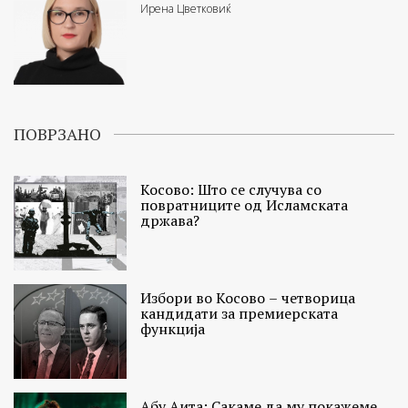
Ирена Цветковиќ
ПОВРЗАНО
Косовo: Што се случува со
повратниците од Исламската
држава?
Избори во Косово – четворица
кандидати за премиерската
функција
Абу Аита: Сакаме да му покажеме