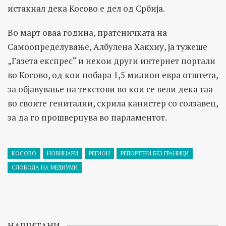
истакнал дека Косово е дел од Србија.
Во март оваа година, пратеничката на
Самоопределување, Албулена Хакхиу, ја тужеше
„Газета експрес“ и некои други интернет портали
во Косово, од кои побара 1,5 милион евра отштета,
за објавување на текстови во кои се вели дека таа
во своите гениталии, скрила канистер со солзавец,
за да го прошверцува во парламентот.
КОСОВО
НОВИНАРИ
РЕГИОН
РЕПОРТЕРИ БЕЗ ГРАНИЦИ
СЛОБОДА НА МЕДИУМИ
НАЈЧИТАНИ