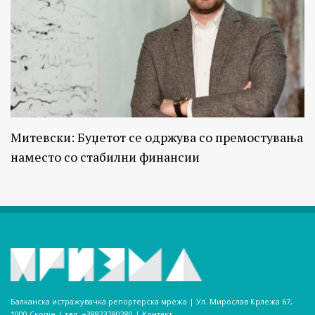
Митевски: Буџетот се одржува со премостувања
наместо со стабилни финансии
Балканска истражувачка репортерска мрежа | Ул. Мирослав Крлежа 67,
1000 Скопје | тел. +38923290280­ |
Контакт