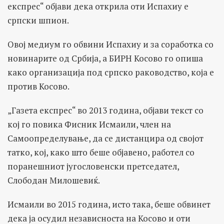
експрес“ објави дека открила оти Испахиу е
српски шпион.
Овој медиум го обвини Испахиу и за соработка со
новинарите од Србија, а БИРН Косово го опиша
како организација под српско раководство, која е
против Косово.
„Газета експрес“ во 2013 година, објави текст со
кој го повика Фисник Исмаили, член на
Самоопределување, да се дистанцира од својот
татко, кој, како што беше објавено, работел со
поранешниот југословенски претседател,
Слободан Милошевиќ.
Исмаили во 2015 година, исто така, беше обвинет
дека ја осудил независноста на Косово и оти