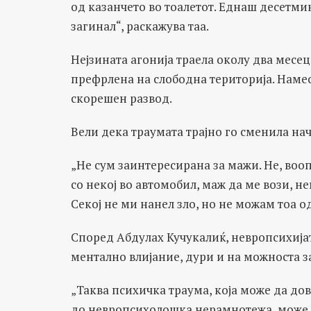
од казанчето во тоалетот. Еднаш десетмин
загинал“, раскажува таа.
Нејзината агонија траела околу два месец
префрлена на слободна територија. Намес
скорешен развод.
Вели дека траумата трајно го сменила на
„Не сум заинтересирана за мажи. Не, воо
со некој во автомобил, маж да ме вози, н
Секој не ми нанел зло, но не можам тоа од
Според Абдулах Кучукалиќ, невропсихија
ментално влијание, дури и на можноста з
„Таква психичка траума, која може да д
до невропсихолошка нерамнотежа, може да