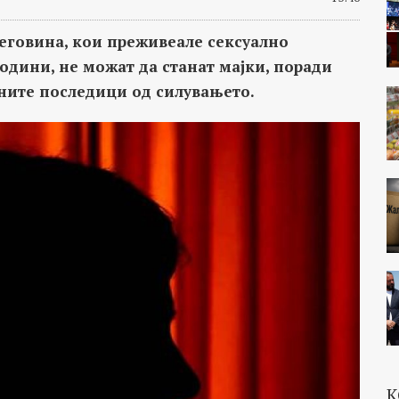
цеговина, кои преживеале сексуално
одини, не можат да станат мајки, поради
ните последици од силувањето.
К