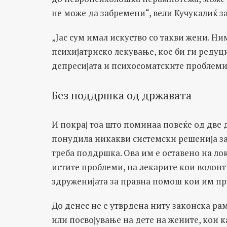
не може да забремени“, вели Кучукалиќ з
„Јас сум имал искуство со такви жени. Н
психијатриско лекување, кое би ги реду
депресијата и психосоматските проблеми“
Без поддршка од државата
И покрај тоа што поминаа повеќе од две 
понудила никакви системски решенија за 
треба поддршка. Ова им е оставено на лок
истите проблеми, на лекарите кои волон
здруженијата за правна помош кои им п
До денес не е утврдена ниту законска ра
или посвојување на дете на жените, кои 