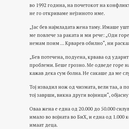
во 1992 година, на почетокот на конфликто
не го откриваме нејзиното име.
„Јас бев најмладата жена таму. Имаше уште
ме повлече за раката и ми рече: „Оди горе“
немам поим … Крварев обилно“, ни раскаж
„Бев потечена, подуена, крвава од удари
проблеми. Беше грозно. Ме одведе горе на
кажав дека сум болна. Не сакаше да ме слу
Тој извадил нож од чизмата, вели таа, а по
тој заврши, викна други војници“, објасну
Оваа жена е една од 20.000 до 50.000 си
имало во војната во БиХ, и една од 1.000
имаат деца.