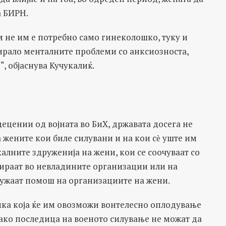
а БИРН.
им не им е потребно само гинеколошко, туку и
цирало менталните проблеми со анксиозноста,
, објаснува Кучукалиќ.
децении од војната во БиХ, државата досега не
жените кои биле силувани и на кои сѐ уште им
алните здруженија на жени, кои се соочуваат со
тираат во невладините организации или на
ружаат помош на организациите на жени.
мка која ќе им овозможи вонтелесно оплодување
како последица на военото силување не можат да