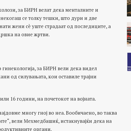
олози, за БИРН велат дека менталните и
некогаш се толку тешки, што дури и две
нати жени сè уште страдаат од последиците, а
ршка на овие жртви.
гинекологија, за БИРН вели дека видел
ни од силувањата, кои оставиле трајни
5 или 16 години, на почетокот на војната.
најдовме многу гној во неа. Вообичаено, во таква
иците“, вели Мехмедбашиќ, истакнувајќи дека на
продуктивните органи.