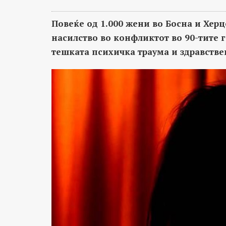
Повеќе од 1.000 жени во Босна и Хер
насилство во конфликтот во 90-тите г
тешката психичка траума и здравстве