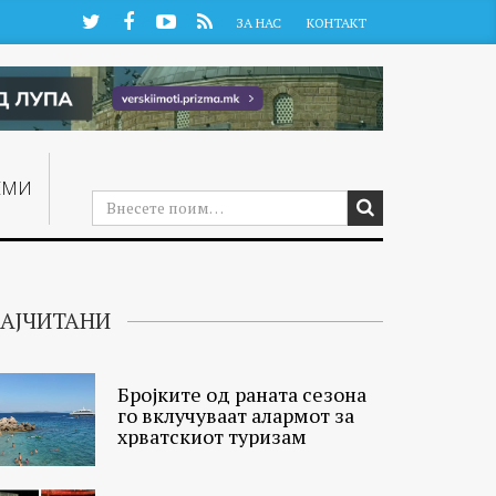
Twitter
Facebook
YouTube
RSS
ЗА НАС
КОНТАКТ
ЕМИ
АЈЧИТАНИ
Бројките од раната сезона
го вклучуваат алармот за
хрватскиот туризам