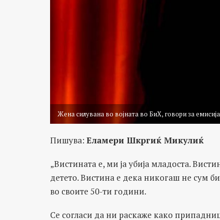
Жена силувана во војната во БиХ, говори за емисијат
Пишува:
Еламери Шкргиќ Микулиќ
„Вистината е, ми ја убија младоста. Вистин
детето. Вистина е дека никогаш не сум би
во своите 50-ти години.
Се согласи да ни раскаже како припадниц