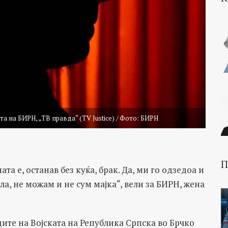
а на БИРН, „ТВ правда“ (TV Justice) / Фото: БИРН
П
ата е, останав без куќа, брак. Да, ми го одзедоа и
ла, не можам и не сум мајка“, вели за БИРН, жена
ите на Војската на Република Српска во Брчко