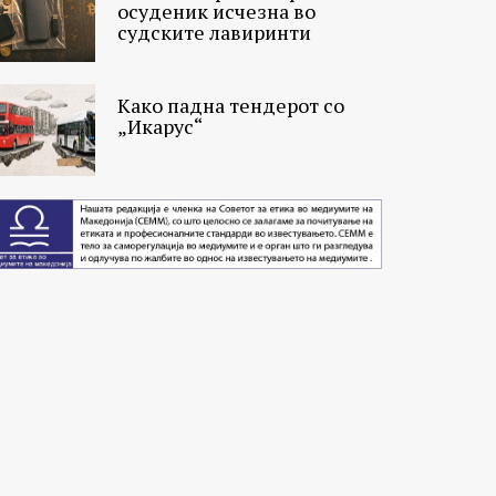
осуденик исчезна во
судските лавиринти
Како падна тендерот со
„Икарус“