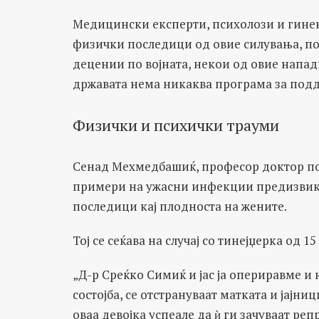
Медицински експерти, психолози и гинек
физички последици од овие силувања, по
децении по војната, некои од овие напад
државата нема никаква програма за подд
Физички и психички трауми
Сенад Мехмедбашиќ, професор доктор по 
примери на ужасни инфекции предизвика
последици кај плодноста на жените.
Тој се сеќава на случај со тинејџерка од 1
„Д-р Среќко Симиќ и јас ја опериравме и 
состојба, се отстрануваат матката и јајн
оваа девојка успеале да ѝ ги зачуваат ре