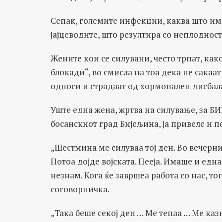
Сепак, големите инфекции, каква што има
јајцеводите, што резултира со неплодност
Жените кои се силувани, често трпат, ка
блокади“, во смисла на тоа дека не сакаат
односи и страдаат од хормонален дисбал
Уште една жена, жртва на силување, за БИ
босанскиот град Бијељина, ја привеле и по
„Шестмина ме силуваа тој ден. Во вечерни
Потоа дојде војската. Пееја. Имаше и едн
незнам. Кога ќе завршеа работа со нас, то
соговорничка.
„Така беше секој ден … Ме тепаа … Ме каз