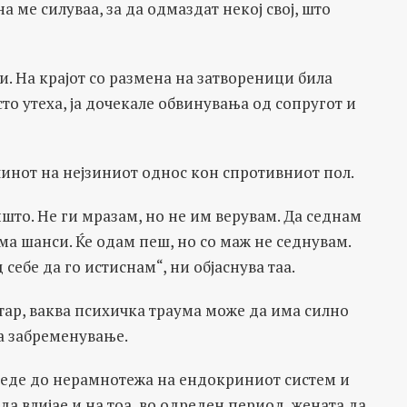
а ме силуваа, за да одмаздат некој свој, што
и. На крајот со размена на затвореници била
то утеха, ја дочекале обвинувања од сопругот и
чинот на нејзиниот однос кон спротивниот пол.
пшто. Не ги мразам, но не им верувам. Да седнам
ема шанси. Ќе одам пеш, но со маж не седнувам.
 себе да го истиснам“, ни објаснува таа.
тар, ваква психичка траума може да има силно
а забременување.
оведе до нерамнотежа на ендокриниот систем и
 влијае и на тоа, во одреден период, жената да