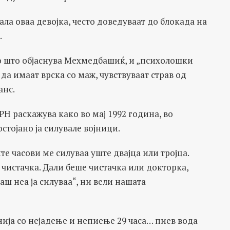
ла оваа девојка, често доведуваат до блокада на
.
ко што објаснува Мехмедбашиќ, и „психолошки
 да имаат врска со маж, чувствуваат страв од
анс.
РН раскажува како во мај 1992 година, во
стојано ја силувале војници.
те часови ме силуваа уште двајца или тројца.
а чистачка. Дали беше чистачка или докторка,
гаш неа ја силуваа“, ни вели нашата
нија со нејадење и непиење 29 часа… пиев вода