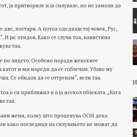
т, ја притвориле и ја силувале, но не замоли да
 две, постари. А потоа одеднаш тој човек, Рус,
. И јас отидов. Како се случи тоа, навистина
ува таа.
те по лицето. Особено поради женските
 катот и ми нареди да се соблечам. Убаво му
ша. Се обидов да се оттргнам“, вели таа.
тоа ѝ си приближил и ѝ ја исекол облеката. „Кога
ва таа.
лувани жени, колку што проценува ООН дека
 кои како последица на силувањето не можат да