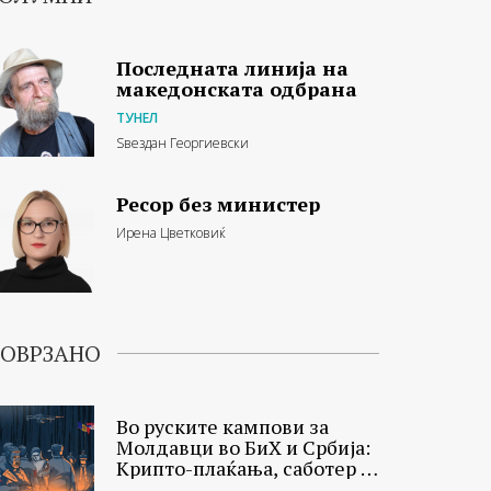
Последната линија на
македонската одбрана
ТУНЕЛ
Ѕвездан Георгиевски
Ресор без министер
Ирена Цветковиќ
ОВРЗАНО
Во руските кампови за
Молдавци во БиХ и Србија:
Крипто-плаќања, саботер и
осуден убиец