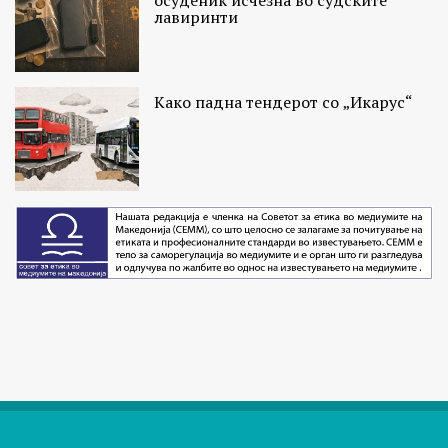
лавиринти
Како падна тендерот со „Икарус“