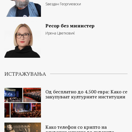
Ѕвездан Георгиевски
Ресор без министер
Ирена Цветковиќ
ИСТРАЖУВАЊА
Од бесплатно до 4.500 евра: Како се
закупуваат културните институции
Како телефон со крипто на
осуденик исчезна во судските