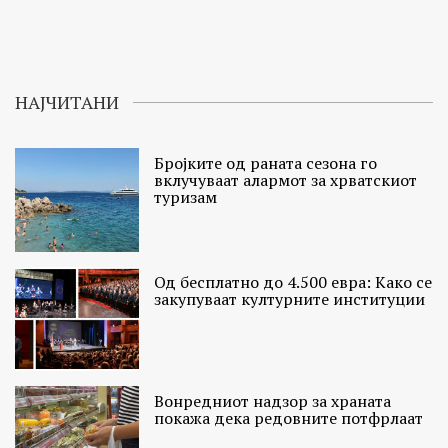
НАЈЧИТАНИ
Бројките од раната сезона го
вклучуваат алармот за хрватскиот
туризам
Од бесплатно до 4.500 евра: Како се
закупуваат културните институции
Вонредниот надзор за храната
покажа дека редовните потфрлаат