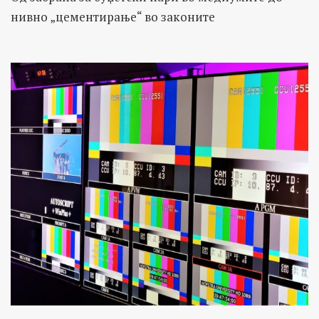
нивно „цементирање“ во законите