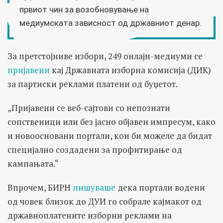
првиот чин за возобновување на
медиумската зависност од државниот денар.
За претстојниве избори, 249 онлајн-медиуми се
пријавени
кај Државната изборна комисија (ДИК)
за партиски реклами платени од буџетот.
„Пријавени се веб-сајтови со непознати
сопственици или без јасно објавен импресум, како
и новоосновани портали, кои би можеле да бидат
специјално создадени за профитирање од
кампањата.“
Впрочем, БИРН
пишуваше
дека портали водени
од човек близок до ДУИ го собрале кајмакот од
државноплатените изборни реклами на