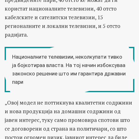
користат националните телевизии, 40 отсто
кабелските и сателитски телевизии, 15
регионалните и локални телевизии, и 5 отсто
радијата.
Националните телевизии, неколкупати тивко
ја
бојкотираа
власта. На тој начин
избоксуваа
законско решение што им гарантира државни
пари
„Овој модел не поттикнува квалитетни содржини
и нова продукција на домашни содржини од
јавен интерес, туку само промовира спотови што
се договорени од страна на политичари, со што
постои огромен ризик, јавниот интерес да биде