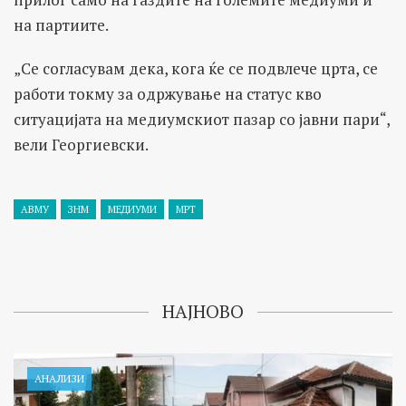
на партиите.
„Се согласувам дека, кога ќе се подвлече црта, се
работи токму за одржување на статус кво
ситуацијата на медиумскиот пазар со јавни пари“,
вели Георгиевски.
АВМУ
ЗНМ
МЕДИУМИ
МРТ
НАЈНОВО
АНАЛИЗИ