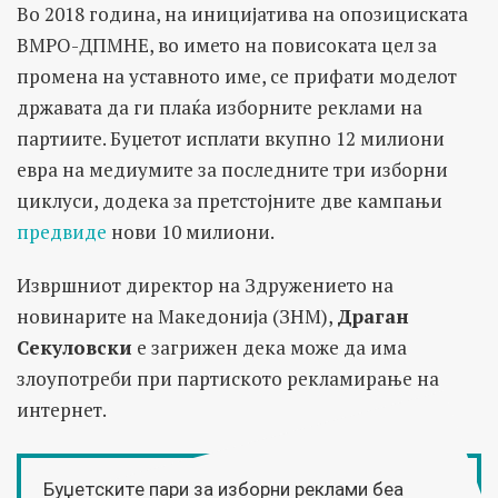
Во 2018 година, на иницијатива на опозициската
ВМРО-ДПМНЕ, во името на повисоката цел за
промена на уставното име, се прифати моделот
државата да ги плаќа изборните реклами на
партиите. Буџетот исплати вкупно 12 милиони
евра на медиумите за последните три изборни
циклуси, додека за претстојните двe кампањи
предвиде
нови 10 милиони.
Извршниот директор на Здружението на
новинарите на Македонија (ЗНМ),
Драган
Секуловски
е загрижен дека може да има
злоупотреби при партиското рекламирање на
интернет.
Буџетските пари за изборни реклами беа