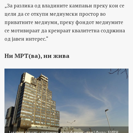
„За разлика од владините кампањи преку кои се
цели да се откупи медиумски простор во
приватните медиуми, преку фондот медиумите
се мотивираат да креираат квалитетна содржина
од јавен интерес.“
Ни МРТ(ва), ни жива
Јавниот сервис – потценет и потфинансиран | Фото: БИРН