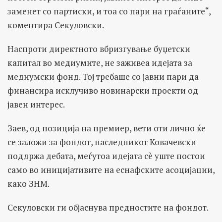
заменет со партиски, и тоа со пари на граѓаните“,
коментира Секуловски.
Наспроти директното вбризгување буџетски
капитал во медиумите, не заживеа идејата за
медиумски фонд. Тој требаше со јавни пари да
финансира исклучиво новинарски проекти од
јавен интерес.
Заев, од позиција на премиер, вети оти лично ќе
се заложи за фондот, наследникот Ковачевски
поддржа дебата, меѓутоа идејата сè уште постои
само во иницијативите на еснафските асоцијации,
како ЗНМ.
Секуловски ги објаснува предностите на фондот.