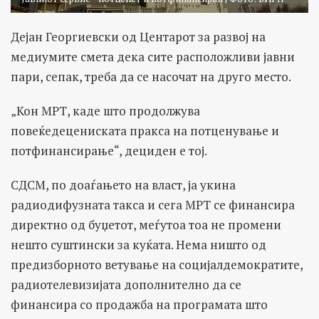
Дејан Георгиевски од Центарот за развој на
медиумите смета дека сите расположливи јавни
пари, сепак, треба да се насочат на друго место.
„Кон МРТ, каде што продолжува
повеќедецениската пракса на потценување и
потфинансирање“, дециден е тој.
СДСМ, по доаѓањето на власт, ја укина
радиодифузната такса и сега МРТ се финансира
директно од буџетот, меѓутоа тоа не промени
нешто суштински за куќата. Нема ништо од
предизборното ветување на социјалдемократите,
радиотелевизијата дополнително да се
финансира со продажба на програмата што