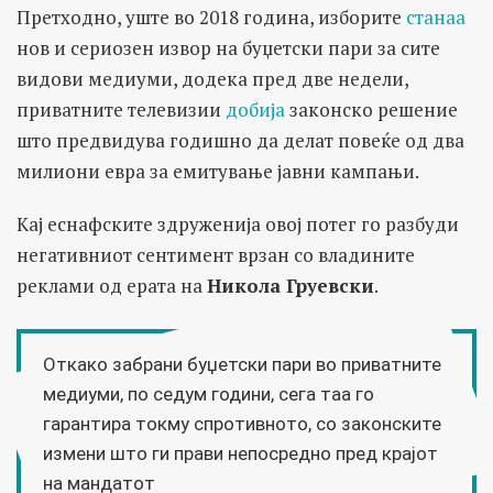
Претходно, уште во 2018 година, изборите
станаа
нов и сериозен извор на буџетски пари за сите
видови медиуми, додека пред две недели,
приватните телевизии
добија
законско решение
што предвидува годишно да делат повеќе од два
милиони евра за емитување јавни кампањи.
Кај еснафските здруженија овој потег го разбуди
негативниот сентимент врзан со владините
реклами од ерата на
Никола Груевски
.
Откако забрани буџетски пари во приватните
медиуми, по седум години, сега таа го
гарантира токму спротивното, со законските
измени што ги прави непосредно пред крајот
на мандатот