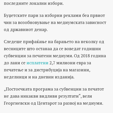
последните локални избори.
Буџетските пари за изборни реклами беа првиот
чин за возобновување на медиумската зависност
од државниот денар.
Следеше прифаќање на барањето на неколку од
весниците што останаа да се воведат годишни
субвенции за печатени медиуми. Од 2018 година
до лани се
исплатени
2,7 милиони евра за
печатење и за дистрибуција на магазини,
неделници и на дневни изданија.
„Постоечката програма за субвенции за печатот
не дава никакви видливи резултати“, вели
Георгиевски од Центарот за развој на медиуми.