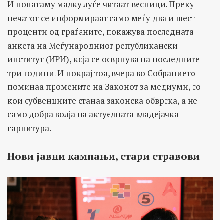
И понатаму малку луѓе читаат весници. Преку
печатот се информираат само меѓу два и шест
проценти од граѓаните, покажува последната
анкета на Меѓународниот републикански
институт (ИРИ), која се осврнува на последните
три години. И покрај тоа, вчера во Собранието
поминаа промените на Законот за медиуми, со
кои субвенциите станаа законска обврска, а не
само добра волја на актуелната владејачка
гарнитура.
Нови јавни кампањи, стари стравови