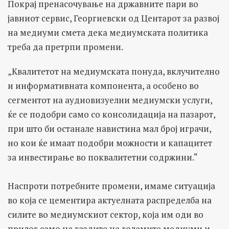
Покрај пренасочување на државните пари во
јавниот сервис, Георгиевски од Центарот за развој
на медиуми смета дека медиумската политика
треба да претрпи промени.
„Квалитетот на медиумската понуда, вклучително
и информативната компонента, а особено во
сегментот на аудиовизуелни медиумски услуги,
ќе се подобри само со консолидација на пазарот,
при што би останале навистина мал број играчи,
но кои ќе имаат подобри можности и капацитет
за инвестирање во поквалитетни содржини.“
Наспроти потребните промени, имаме ситуација
во која се цементира актуелната распределба на
силите во медиумскиот сектор, која им оди во
прилог само на газдите на големите медиуми и