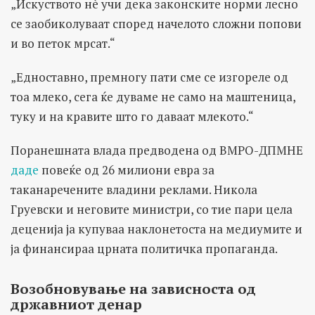
„Искуството нè учи дека законските норми лесно
се заобиколуваат според начелото сложни попови
и во петок мрсат.“
„Едноставно, премногу пати сме се изгореле од
тоа млеко, сега ќе дуваме не само на маштеница,
туку и на кравите што го даваат млекото.“
Поранешната влада предводена од ВМРО-ДПМНЕ
даде
повеќе од 26 милиони евра за
таканаречените владини реклами.
Никола
Груевски
и неговите министри, со тие пари цела
деценија ја купуваа наклонетоста на медиумите и
ја финансираа црната политичка пропаганда.
Возобновување на зависноста од
државниот денар