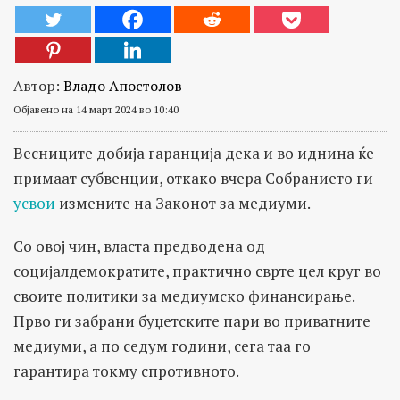
Автор:
Владо Апостолов
Објавено на 14 март 2024 во 10:40
Весниците добија гаранција дека и во иднина ќе
примаат субвенции, откако вчера Собранието ги
усвои
измените на Законот за медиуми.
Со овој чин, власта предводена од
социјалдемократите, практично сврте цел круг во
своите политики за медиумско финансирање.
Прво ги забрани буџетските пари во приватните
медиуми, а по седум години, сега таа го
гарантира токму спротивното.