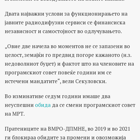
Двата најважни услови за функционирањето на
јавните радиодифузни сервиси се финансиска
независност и самостојност во одлучувањето.
„Овие две начела во моментов не се запазени во
целост, земајќи го предвид погоре кажаното (н.з.
недоволниот буџет) и фактот што на членовите на
програмскиот совет повеќе години им се
истечени мандатите“, вели Секуловски.
Во изминативе седум години имаше два
неуспешни
обида
да се смени програмскиот совет
на МРТ.
Пратениците на ВМРО-ДПМНЕ, во 2019 и во 2021
ги блокираа обидите за промени и овозможија