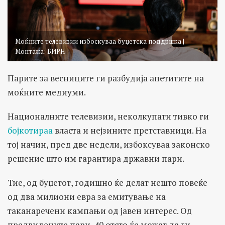
Моќните телевизии избоскуваа буџетска поддршка |
Монтажа: БИРН
Парите за весниците ги разбудија апетитите на
моќните медиуми.
Националните телевизии, неколкупати тивко ги
бојкотираа
власта и нејзините претставници. На
тој начин, пред две недели,
избоксуваа
законско
решение што им гарантира државни пари.
Тие, од буџетот, годишно ќе делат нешто повеќе
од два милиони евра за емитување на
таканаречени кампањи од јавен интерес. Од
предвидените пари, 40 отсто ќе можат да ги