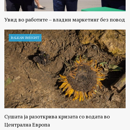
Увид во работите – владин маркетинг без повод
BALKAN INSIGHT
Сушата ја разоткрива кризата со водата во
Централна Европа