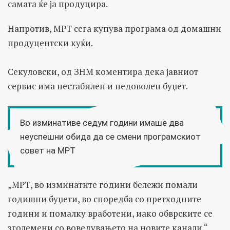
самата ќе ја продуцира.
Напротив, МРТ сега купува програма од домашни
продуцентски куќи.
Секуловски, од ЗНМ коментира дека јавниот
сервис има нестабилен и недоволен буџет.
Во изминативе седум години имаше два
неуспешни
обида
да се смени програмскиот
совет на МРТ
„МРТ, во изминатите години бележи помали
годишни буџети, во споредба со претходните
години и помалку вработени, иако обврските се
зголемени со воведувањето на новите канали.“