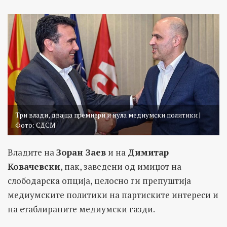
Три влади, двајца премиери и нула медиумски политики |
Фото: СДСМ
Владите на
Зоран Заев
и на
Димитар
Ковачевски
, пак, заведени од имиџот на
слободарска опција,
целосно ги препуштија
медиумските политики на партиските интереси и
на етаблираните медиумски газди.