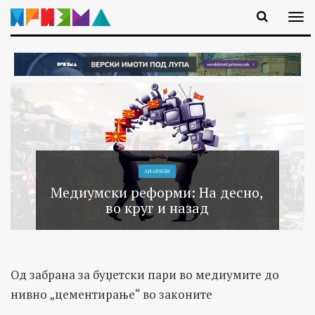
АНАЛИЗИ
Медиумски реформи: На десно,
во круг и назад
Од забрана за буџетски пари во медиумите до
нивно „цементирање“ во законите