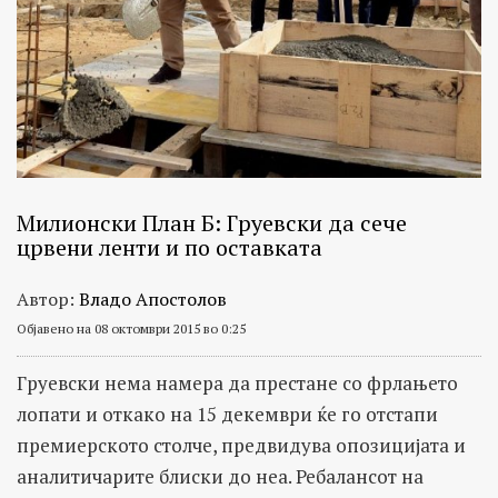
Милионски План Б: Груевски да сече
црвени ленти и по оставката
Автор:
Владо Апостолов
Објавено на 08 октомври 2015 во 0:25
Груевски нема намера да престане со фрлањето
лопати и откако на 15 декември ќе го отстапи
премиерското столче, предвидува опозицијата и
аналитичарите блиски до неа. Ребалансот на