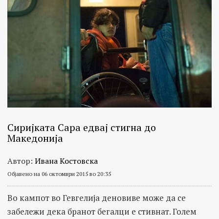
Сиријката Сара едвај стигна до
Македонија
Автор:
Ивана Костовска
Објавено на 06 октомври 2015 во 20:35
Во кампот во Гевгелија деновиве може да се
забележи дека бранот бегалци е стивнат. Голем