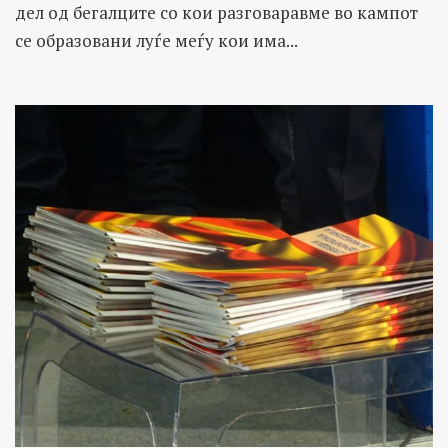
дел од бегалците со кои разговаравме во кампот
се образовани луѓе меѓу кои има...