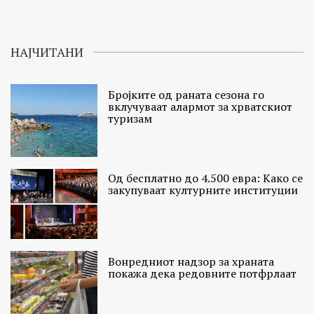
НАЈЧИТАНИ
Бројките од раната сезона го
вклучуваат алармот за хрватскиот
туризам
Од бесплатно до 4.500 евра: Како се
закупуваат културните институции
Вонредниот надзор за храната
покажа дека редовните потфрлаат