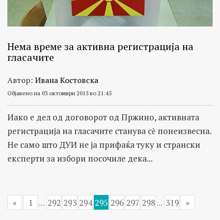
Нема време за активна регистрација на
гласачите
Автор:
Ивана Костовска
Објавено на 03 октомври 2015 во 21:45
Иако е дел од договорот од Пржино, активната
регистрација на гласачите станува сѐ понеизвесна.
Не само што ДУИ не ја прифаќа туку и странски
експерти за избори посочиле дека...
«
1
...
292
293
294
295
296
297
298
...
319
»