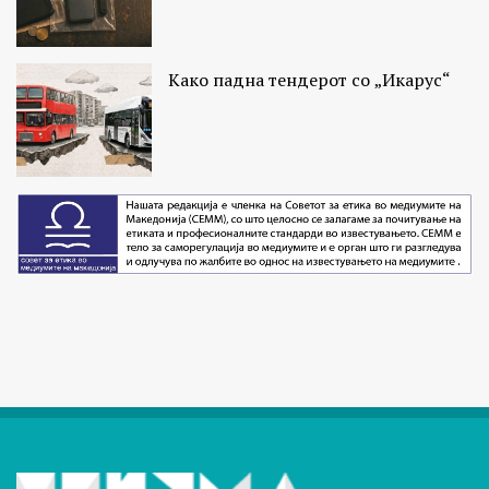
Како падна тендерот со „Икарус“