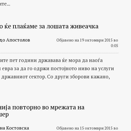
те...
о ќе плаќаме за лошата живеачка
до Апостолов
Објавено на 19 октомври 2015 во
0:05
ите пет години државава ќе мора да наоѓа
 евра за да го одржи постојното ниво на услуги
о државниот сектор. Со други зборови кажано,
ија повторно во мрежата на
шер
на Костовска
Објавено на 15 октомври 2015 во