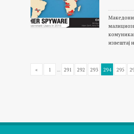
Македониј
малициозн
комуникац
извештај н
«
1
...
291
292
293
294
295
2