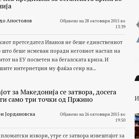
нија
до Апостолов
Објавено на 28 октомври 2015 во
13:39
иот претседател Иванов не беше единствениот
 што беше исмеван поради неговиот настап на
тот на ЕУ посветен на бегалската криза. И
шите интернетџии му фаќаа сеир на...
от за Македонија се затвора, досега
ти само три точки од Пржино
и Јордановска
Објавено на 26 октомври 2015 во
19:50
пломатски извори, утре се затвора извештајот за