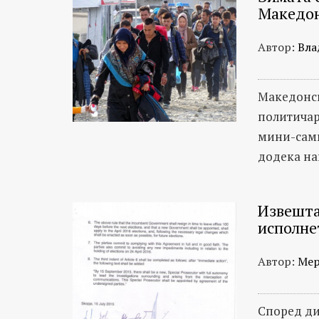
Македо
Автор:
Вла
Македонск
политичар
мини-сами
додека на
Извештај
исполне
Автор:
Мер
Според ди