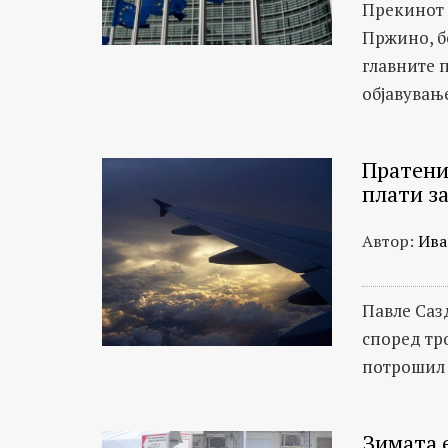
актуелни
Прекинот 
случувања
Пржино, бе
главните 
објавувањ
Пратени
плати з
Автор:
Ива
Павле Сазд
според тр
потрошил н
Зимата е