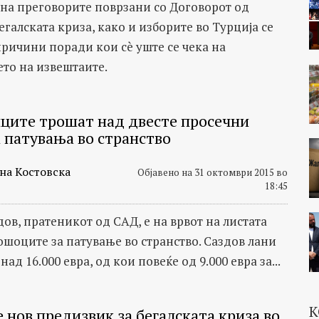
на преговорите поврзани со Договорот од
галската криза, како и изборите во Турција се
причини поради кои сè уште се чека на
ето на извештаите.
ците трошат над двесте просечни
а патувања во странство
на Костовска
Објавено на 31 октомври 2015 во
18:45
ов, пратеникот од САД, е на врвот на листата
ошоците за патување во странство. Саздов лани
ад 16.000 евра, од кои повеќе од 9.000 евра за...
К
 нов предизвик за бегалската криза во