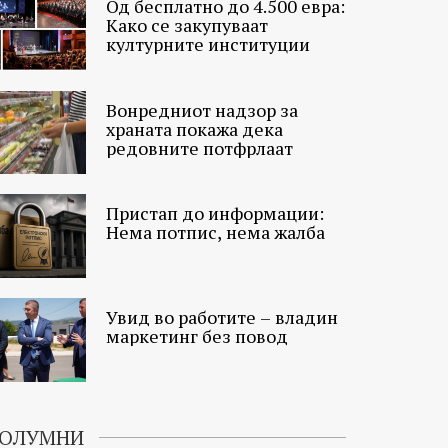
Од бесплатно до 4.500 евра:
Како се закупуваат
културните институции
Вонредниот надзор за
храната покажа дека
редовните потфрлаат
Пристап до информации:
Нема потпис, нема жалба
Увид во работите – владин
маркетинг без повод
ОЛУМНИ