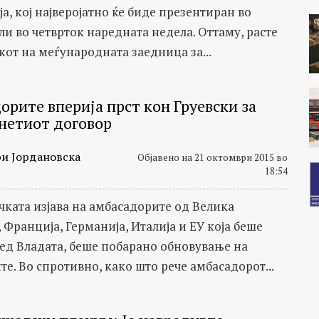
а, кој најверојатно ќе биде презентиран во
ли во четврток наредната недела. Оттаму, расте
кот на меѓународната заедница за...
орите вперија прст кон Груевски за
нетиот договор
и Јордановска
Објавено на 21 октомври 2015 во
18:54
чката изјава на амбасадорите од Велика
 Франција, Германија, Италија и ЕУ која беше
ед Владата, беше побарано обновување на
е. Во спротивно, како што рече амбасадорот...