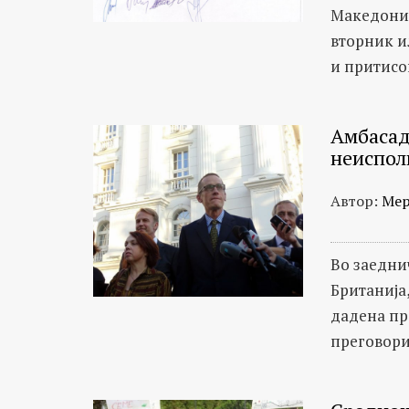
Македониј
вторник и
и притисо
Амбасад
неиспол
Автор:
Мер
Во заедни
Британија,
дадена пр
преговорит