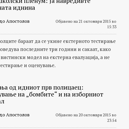
колски пленум: Ја навредивте
ната иднина
до Апостолов
Објавено на 21 октомври 2015 во
15:33
лците бараат да се укине екстерното тестирање
роведува последните три години и сакаат, како
 вистински модел на екстерна евалуација, а не
тестирање и оценување.
ња од идниот прв полицаец:
ување на „бомбите“ и на изборниот
ал
до Апостолов
Објавено на 20 октомври 2015 во
23:54