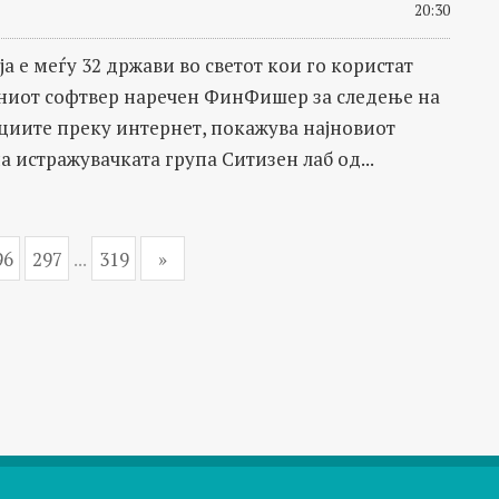
20:30
а е меѓу 32 држави во светот кои го користат
иот софтвер наречен ФинФишер за следење на
иите преку интернет, покажува најновиот
а истражувачката група Ситизен лаб од...
96
297
...
319
»