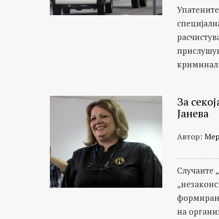
Упатените
специјалн
расчистув
прислушув
криминал 
За секо
Јанева
Автор:
Мер
Случаите 
„незаконс
формирани
на органи