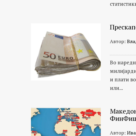
статистики
Прескап
Автор:
Вла
Во наредн
милијарди
и плати в
или...
Македон
ФинФи
Автор:
Ива