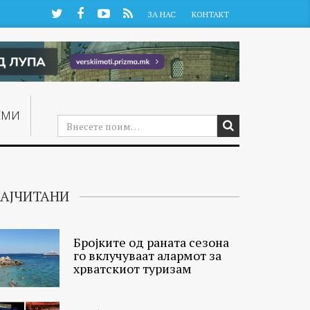
Twitter
Facebook
YouTube
RSS
ЗА НАС
КОНТАКТ
ЕМИ
АЈЧИТАНИ
Бројките од раната сезона
го вклучуваат алармот за
хрватскиот туризам