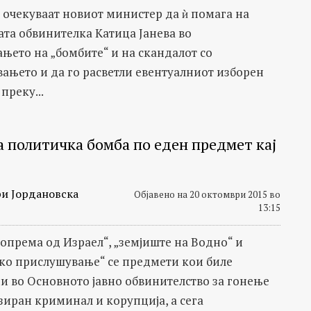
 очекуваат новиот министер да ѝ помага на
ата обвинителка Катица Јанева во
ањето на „бомбите“ и на скандалот со
ањето и да го расветли евентуалниот изборен
преку...
ја политичка бомба по еден предмет кај
и Јордановска
Објавено на 20 октомври 2015 во
13:15
„опрема од Израел“, „земјиште на Водно“ и
ко прислушување“ се предмети кои биле
 во Основното јавно обвинителство за гонење
зиран криминал и корупција, а сега