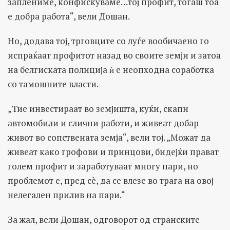
заплениме, конфискуваме…тој профит, тогаш тоа
е добра работа“, вели Дошан.
Но, додава тој, трговците со луѓе вообичаено го
испраќаат профитот назад во своите земји и затоа
на белгиската полиција ѝ е неопходна соработка
со тамошните власти.
„Тие инвестираат во земјишта, куќи, скапи
автомобили и слични работи, и живеат добар
живот во сопствената земја“, вели тој. „Можат да
живеат како грофови и принцови, бидејќи прават
голем профит и заработуваат многу пари, но
проблемот е, пред сè, да се влезе во трага на овој
нелегален прилив на пари.“
За жал, вели Дошан, одговорот од странските