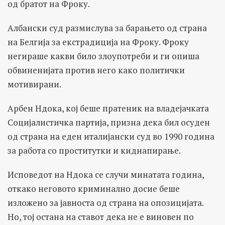
од братот на Фроку.
Албански суд размислува за барањето од страна
на Белгија за екстрадиција на Фроку. Фроку
негираше какви било злоупотреби и ги опиша
обвиненијата против него како политички
мотивирани.
Арбен Ндока, кој беше пратеник на владејачката
Социјалистичка партија, призна дека бил осуден
од страна на еден италијански суд во 1990 година
за работа со проститутки и киднапирање.
Исповедот на Ндока се случи минатата година,
откако неговото криминално досие беше
изложено за јавноста од страна на опозицијата.
Но, тој остана на ставот дека не е виновен по