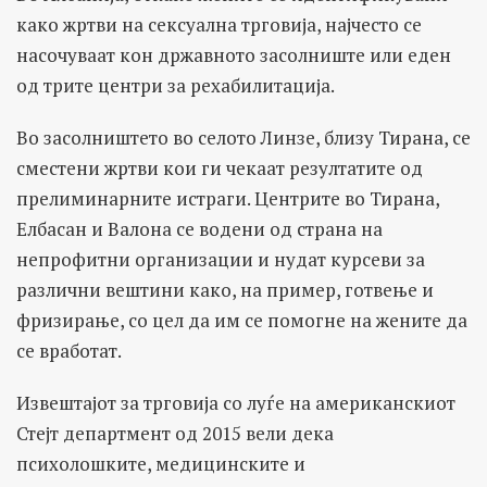
како жртви на сексуална трговија, најчесто се
насочуваат кон државното засолниште или еден
од трите центри за рехабилитација.
Во засолништето во селото Линзе, близу Тирана, се
сместени жртви кои ги чекаат резултатите од
прелиминарните истраги. Центрите во Тирана,
Елбасан и Валона се водени од страна на
непрофитни организации и нудат курсеви за
различни вештини како, на пример, готвење и
фризирање, со цел да им се помогне на жените да
се вработат.
Извештајот за трговија со луѓе на американскиот
Стејт департмент од 2015 вели дека
психолошките, медицинските и