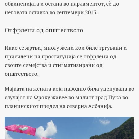
обвиненијата и остана во парламентот, сè до
неговата оставка во септември 2015.
Отфрлени од општеството
Иако се жртви, многу жени кои биле тргувани и
присилени на проституција се отфрлени од
своите семејства и стигматизирани од
општеството.
Мајката на жената која наводно била уценувана во
случајот на Фроку живее во малиот град Пука во
планинскиот предел на северна Албанија.