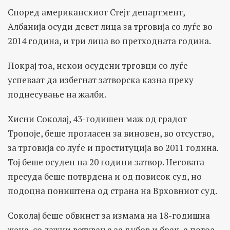
Според американскиот Стејт департмент,
Албанија осуди девет лица за трговија со луѓе во
2014 година, и три лица во претходната година.
Покрај тоа, некои осудени трговци со луѓе
успеваат да избегнат затворска казна преку
поднесување на жалби.
Хисни Соколај, 43-годишен маж од градот
Тропоје, беше прогласен за виновен, во отсуство,
за трговија со луѓе и проституција во 2011 година.
Тој беше осуден на 20 години затвор. Неговата
пресуда беше потврдена и од повисок суд, но
подоцна поништена од страна на Врховниот суд.
Соколај беше обвинет за измама на 18-годишна
жена, со лажни ветувања за љубов и брак, а потоа