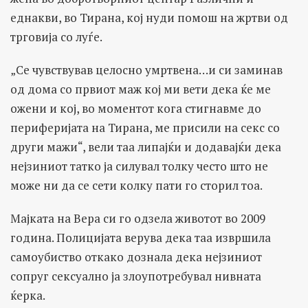
еднакви, во Тирана, кој нуди помош на жртви од
трговија со луѓе.
„Се чувствував целосно умртвена…и си заминав
од дома со првиот маж кој ми вети дека ќе ме
ожени и кој, во моментот кога стигнавме до
периферијата на Тирана, ме присили на секс со
други мажи“, вели таа липајќи и додавајќи дека
нејзиниот татко ја силувал толку често што не
може ни да се сети колку пати го сторил тоа.
Мајката на Вера си го одзела животот во 2009
година. Полицијата верува дека таа извршила
самоубиство откако дознала дека нејзиниот
сопруг сексуално ја злоупотребувал нивната
ќерка.