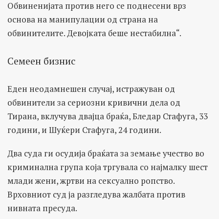
Обвиненијата против него се поднесени врз
основа на манипулации од страна на
обвинителите. Девојката беше нестабилна“.
Семеен бизнис
Еден неодамнешен случај, истражуван од
обвинители за сериозни кривични дела од
Тирана, вклучува двајца браќа, Бледар Стафуга, 33
години, и Шуќери Стафуга, 24 години.
Два суда ги осудија браќата за земање учество во
криминална група која тргувала со најмалку шест
млади жени, жртви на сексуално ропство.
Врховниот суд ја разгледува жалбата против
нивната пресуда.