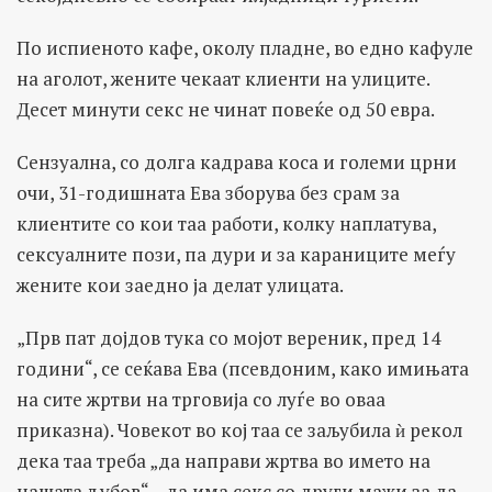
По испиеното кафе, околу пладне, во едно кафуле
на аголот, жените чекаат клиенти на улиците.
Десет минути секс не чинат повеќе од 50 евра.
Сензуална, со долга кадрава коса и големи црни
очи, 31-годишната Ева зборува без срам за
клиентите со кои таа работи, колку наплатува,
сексуалните пози, па дури и за караниците меѓу
жените кои заедно ја делат улицата.
„Прв пат дојдов тука со мојот вереник, пред 14
години“, се сеќава Ева (псевдоним, како имињата
на сите жртви на трговија со луѓе во оваа
приказна). Човекот во кој таа се заљубила ѝ рекол
дека таа треба „да направи жртва во името на
нашата љубов“ – да има секс со други мажи за да