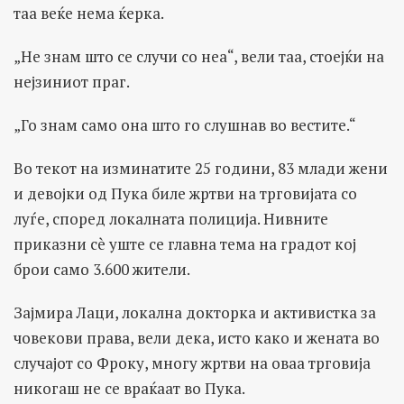
таа веќе нема ќерка.
„Не знам што се случи со неа“, вели таа, стоејќи на
нејзиниот праг.
„Го знам само она што го слушнав во вестите.“
Во текот на изминатите 25 години, 83 млади жени
и девојки од Пука биле жртви на трговијата со
луѓе, според локалната полиција. Нивните
приказни сè уште се главна тема на градот кој
брои само 3.600 жители.
Зајмира Лаци, локална докторка и активистка за
човекови права, вели дека, исто како и жената во
случајот со Фроку, многу жртви на оваа трговија
никогаш не се враќаат во Пука.