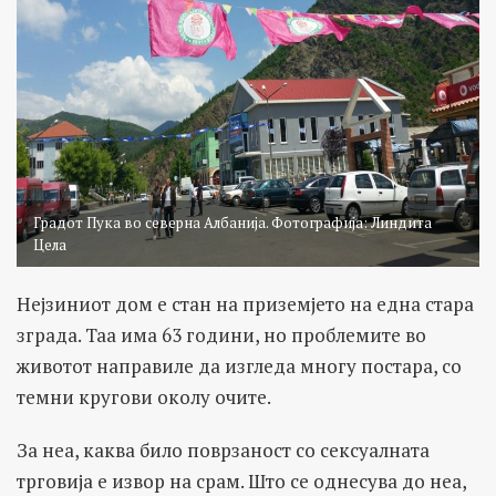
Градот Пука во северна Албанија. Фотографија: Линдита
Цела
Нејзиниот дом е стан на приземјето на една стара
зграда. Таа има 63 години, но проблемите во
животот направиле да изгледа многу постара, со
темни кругови околу очите.
За неа, каква било поврзаност со сексуалната
трговија е извор на срам. Што се однесува до неа,