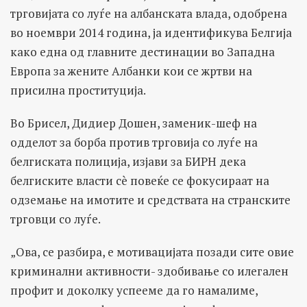
трговијата со луѓе на албанската влада, одобрена
во ноември 2014 година, ја идентификува Белгија
како една од главните дестинации во Западна
Европа за жените Албанки кои се жртви на
присилна проституција.
Во Брисел, Дидиер Дошен, заменик-шеф на
одделот за борба против трговија со луѓе на
белгиската полиција, изјави за БИРН дека
белгиските власти сè повеќе се фокусираат на
одземање на имотите и средствата на странските
трговци со луѓе.
„Ова, се разбира, е мотивацијата позади сите овие
криминални активности- здобивање со илегален
профит и доколку успееме да го намалиме,