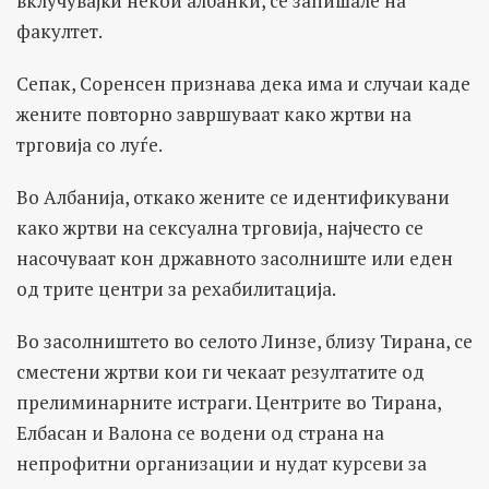
вклучувајќи некои албанки, се запишале на
факултет.
Сепак, Соренсен признава дека има и случаи каде
жените повторно завршуваат како жртви на
трговија со луѓе.
Во Албанија, откако жените се идентификувани
како жртви на сексуална трговија, најчесто се
насочуваат кон државното засолниште или еден
од трите центри за рехабилитација.
Во засолништето во селото Линзе, близу Тирана, се
сместени жртви кои ги чекаат резултатите од
прелиминарните истраги. Центрите во Тирана,
Елбасан и Валона се водени од страна на
непрофитни организации и нудат курсеви за