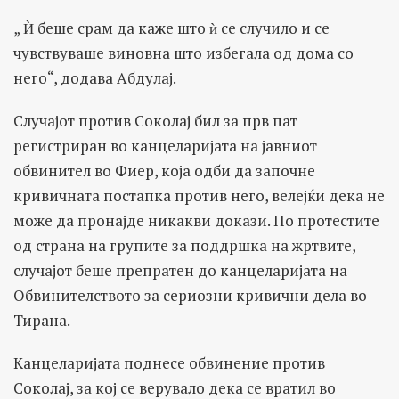
„ Ѝ беше срам да каже што ѝ се случило и се
чувствуваше виновна што избегала од дома со
него“, додава Абдулај.
Случајот против Соколај бил за прв пат
регистриран во канцеларијата на јавниот
обвинител во Фиер, која одби да започне
кривичната постапка против него, велејќи дека не
може да пронајде никакви докази. По протестите
од страна на групите за поддршка на жртвите,
случајот беше препратен до канцеларијата на
Обвинителството за сериозни кривични дела во
Тирана.
Канцеларијата поднесе обвинение против
Соколај, за кој се верувало дека се вратил во