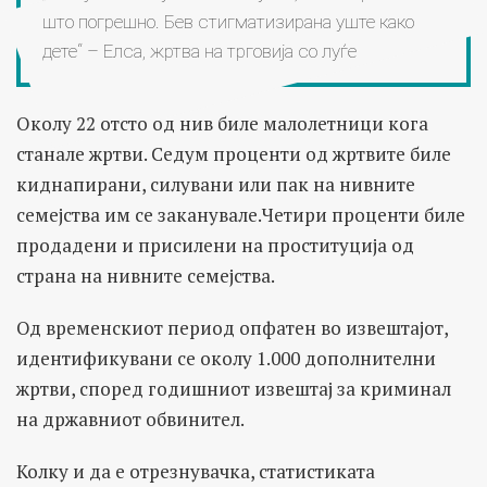
што погрешно. Бев стигматизирана уште како
дете“ – Елса, жртва на трговија со луѓе
Околу 22 отсто од нив биле малолетници кога
станале жртви. Седум проценти од жртвите биле
киднапирани, силувани или пак на нивните
семејства им се заканувале.Четири проценти биле
продадени и присилени на проституција од
страна на нивните семејства.
Од временскиот период опфатен во извештајот,
идентификувани се околу 1.000 дополнителни
жртви, според годишниот извештај за криминал
на државниот обвинител.
Колку и да е отрезнувачка, статистиката