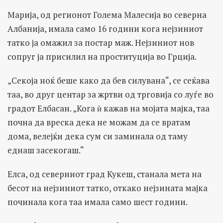
Марија, од регионот Голема Малесија во северна
Албанија, имала само 16 години кога нејзиниот
татко ја омажил за постар маж. Нејзиниот нов
сопруг ја присилил на проституција во Грција.
„Секоја ноќ беше како да бев силувана“, се сеќава
таа, во друг центар за жртви од трговија со луѓе во
градот Елбасан. „Кога ѝ кажав на мојата мајка, таа
почна да вреска дека не можам да се вратам
дома, велејќи дека сум си заминала од таму
еднаш засекогаш.“
Елса, од северниот град Кукеш, станала мета на
бесот на нејзиниот татко, откако нејзината мајка
починала кога таа имала само шест години.