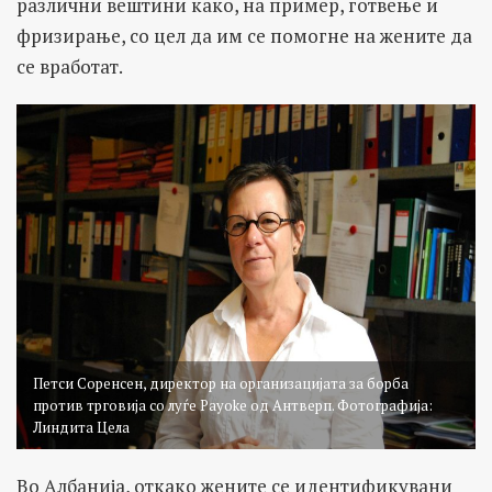
различни вештини како, на пример, готвење и
фризирање, со цел да им се помогне на жените да
се вработат.
Петси Соренсен, директор на организацијата за борба
против трговија со луѓе Payoke од Антверп. Фотографија:
Линдита Цела
Во Албанија, откако жените се идентификувани