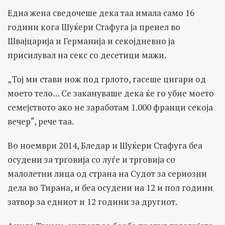
Една жена сведочеше дека таа имала само 16
години кога Шуќери Стафуга ја пренел во
Швајцарија и Германија и секојдневно ја
присилувал на секс со десетици мажи.
„Тој ми стави нож под грлото, гасеше цигари од
моето тело… Се закануваше дека ќе го убие моето
семејството ако не заработам 1.000 франци секоја
вечер“, рече таа.
Во ноември 2014, Бледар и Шуќери Стафуга беа
осудени за трговија со луѓе и трговија со
малолетни лица од страна на Судот за сериозни
дела во Тирана, и беа осудени на 12 и пол години
затвор за едниот и 12 години за другиот.