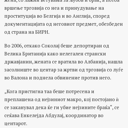
вршење трговија со неа и принудување на
проституција во Белгија и во Англија, според
документацијата од неговиот предмет, обезбеден
од страна на БИРН.
Во 2006, откако Соколај беше депортиран од
Велика Британија како нелегален странски
државјанин, жената се вратила во Албанија, нашла
засолниште во центар за жртви од трговија со луѓе
во Валона и поднела обвинение против него.
„Кога пристигна таа беше потресена и
преплашена од нејзиниот макро, кој постојано ѝ
се заканувал дека ќе ги убие нејзините браќа“, се
сеќава Енкелејда Абдулај, координатор во
центарот.