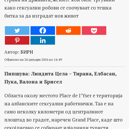
како сексуални робови се соочуваат со тешка
битка за да изградат нов живот
Автор:
БИРН
Објавено на 26 јануари 2016 во 14:49
Пипшува: Линдита Цела – Тирана, Елбасан,
Пука, Валона и Брисел
Областа околу местото Place de I’Yser е територија
на албанските сексуални работнички. Таа е на
само неколку километри од централниот
плоштад во градот, наречен Grand Place, каде што
секојдневно се собираат илјадници туристи.