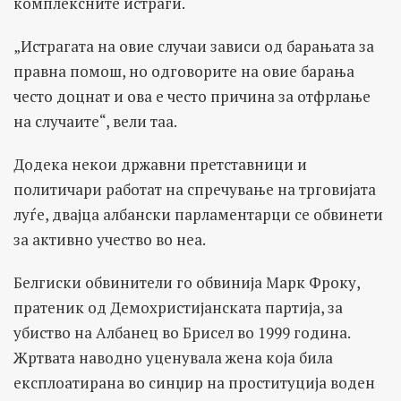
комплексните истраги.
„Истрагата на овие случаи зависи од барањата за
правна помош, но одговорите на овие барања
често доцнат и ова е често причина за отфрлање
на случаите“, вели таа.
Додека некои државни претставници и
политичари работат на спречување на трговијата
луѓе, двајца албански парламентарци се обвинети
за активно учество во неа.
Белгиски обвинители го обвинија Марк Фроку,
пратеник од Демохристијанската партија, за
убиство на Албанец во Брисел во 1999 година.
Жртвата наводно уценувала жена која била
експлоатирана во синџир на проституција воден