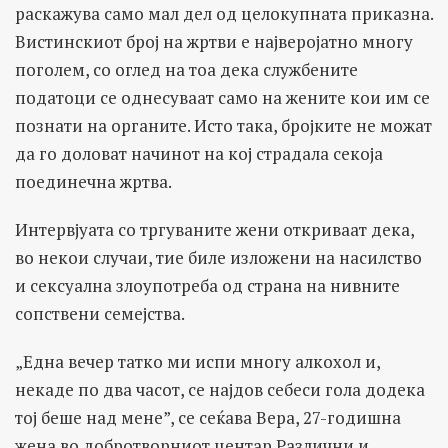
раскажува само мал дел од целокупната приказна.
Вистинскиот број на жртви е најверојатно многу
поголем, со оглед на тоа дека службените
податоци се однесуваат само на жените кои им се
познати на органите. Исто така, бројките не можат
да го доловат начинот на кој страдала секоја
поединечна жртва.
Интервјуата со тргуваните жени откриваат дека,
во некои случаи, тие биле изложени на насилство
и сексуална злоупотреба од страна на нивните
сопствени семејства.
„Една вечер татко ми испи многу алкохол и,
некаде по два часот, се најдов себеси гола додека
тој беше над мене”, се сеќава Вера, 27-годишна
жена во добротворниот центар Различни и