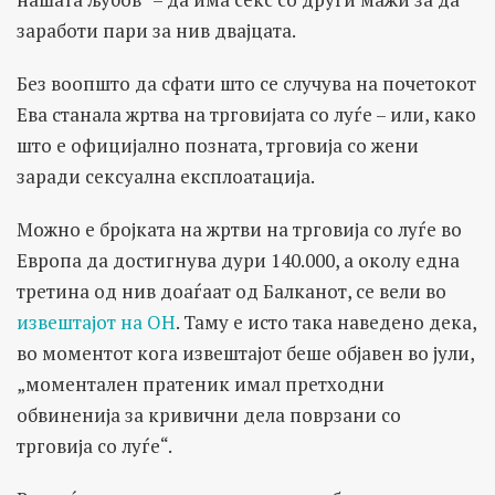
заработи пари за нив двајцата.
Без воопшто да сфати што се случува на почетокот
Ева станала жртва на трговијата со луѓе – или, како
што е официјално позната, трговија со жени
заради сексуална експлоатација.
Можно е бројката на жртви на трговија со луѓе во
Европа да достигнува дури 140.000, а околу една
третина од нив доаѓаат од Балканот, се вели во
извештајот на ОН
. Таму е исто така наведено дека,
во моментот кога извештајот беше објавен во јули,
„моментален пратеник имал претходни
обвиненија за кривични дела поврзани со
трговија со луѓе“.