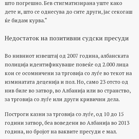
што погрешно. Бев стигматизирана уште како
дете и, што се однесува до сите други, јас секогаш
ќе бидам курва.“
Недостаток на позитивни судски пресуди
Во нивниот извештај од 2007 година, албанската
полиција идентификуваше повеќе од 2.000 лица
кои се осомничени за трговија со луѓе во текот на
изминатата деценија и пол. Но, само 23 отсто од
нив биле во затвор, во Албанија или во странство,
за трговија со луѓе или други кривични дела.
Построги казни за трговија со луѓе, од 10 до 15
години затвор, беа воведени во Албанија во 2013
година, но бројот на ваквите пресуди е мал.