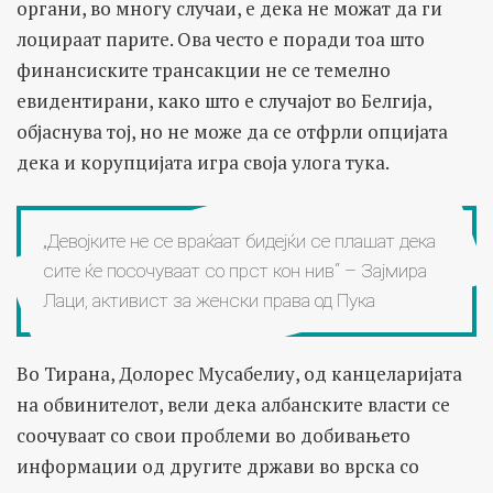
органи, во многу случаи, е дека не можат да ги
лоцираат парите. Ова често е поради тоа што
финансиските трансакции не се темелно
евидентирани, како што е случајот во Белгија,
објаснува тој, но не може да се отфрли опцијата
дека и корупцијата игра своја улога тука.
„Девојките не се враќаат бидејќи се плашат дека
сите ќе посочуваат со прст кон нив“ – Зајмира
Лаци, активист за женски права од Пука
Во Тирана, Долорес Мусабелиу, од канцеларијата
на обвинителот, вели дека албанските власти се
соочуваат со свои проблеми во добивањето
информации од другите држави во врска со