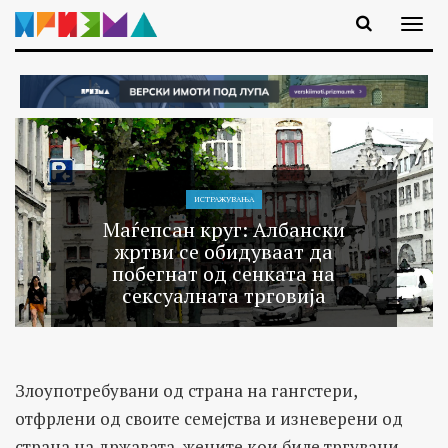
ИСТРАЖУВАЊA
Маѓепсан круг: Албански
жртви се обидуваат да
побегнат од сенката на
сексуалната трговија
Злоупотребувани од страна на гангстери,
отфрлени од своите семејства и изневерени од
страна на државата, жените кои биле тргувани