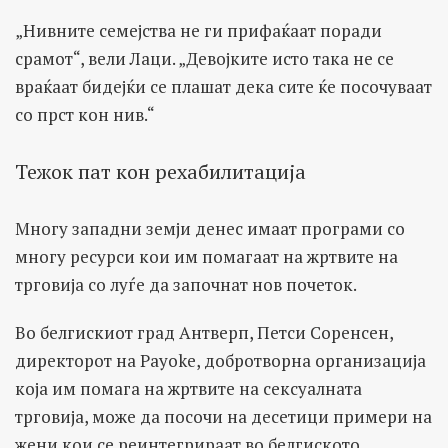
„Нивните семејства не ги прифаќаат поради
срамот“, вели Лаци. „Девојките исто така не се
враќаат бидејќи се плашат дека сите ќе посочуваат
со прст кон нив.“
Тежок пат кон рехабилитација
Многу западни земји денес имаат програми со
многу ресурси кои им помагаат на жртвите на
трговија со луѓе да започнат нов почеток.
Во белгискиот град Антверп, Петси Соренсен,
директорот на Payoke, добротворна организација
која им помага на жртвите на сексуалната
трговија, може да посочи на десетици примери на
жени кои се реинтегрираат во белгиското