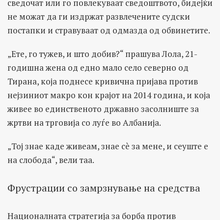
сведочат или го повлекуваат сведоштвото, бидејќи
не можат да ги издржат развлечените судски
постапки и стравуваат од одмазда од обвинетите.
„Ете, го тужев, и што добив?“ прашува Лола, 21-
годишна жена од едно мало село северно од
Тирана, која поднесе кривична пријава против
нејзиниот макро кон крајот на 2014 година, и која
живее во единственото државно засолниште за
жртви на трговија со луѓе во Албанија.
„Тој знае каде живеам, знае сè за мене, и сеуште е
на слобода“, вели таа.
Фрустрации со замрзнување на средства
Националната стратегија за борба против