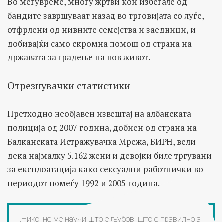
Во меѓувреме, многу жртви кои избегале од
бандите завршуваат назад во трговијата со луѓе,
отфрлени од нивните семејства и заедници, и
добивајќи само скромна помош од страна на
државата за градење на нов живот.
Отрезнувачки статистики
Претходно необјавен извештај на албанската
полиција од 2007 година, добиен од страна на
Балканската Истражувачка Мрежа, БИРН, вели
дека најмалку 5.162 жени и девојки биле тргувани
за експлоатација како сексуални работнички во
периодот помеѓу 1992 и 2005 година.
„Никој не ме научи што е љубов, што е правилно а