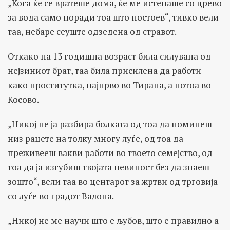
„Кога ќе се вратеше дома, ќе ме истепаше со црево
за вода само поради тоа што постоев“, тивко вели
таа, небаре сеуште одзедена од стравот.
Откако на 13 годишна возраст била силувана од
нејзиниот брат, таа била присилена да работи
како проститутка, најпрво во Тирана, а потоа во
Косово.
„Никој не ја разбира болката од тоа да поминеш
низ рацете на толку многу луѓе, од тоа да
преживееш вакви работи во твоето семејство, од
тоа да ја изгубиш твојата невиност без да знаеш
зошто“, вели таа во центарот за жртви од трговија
со луѓе во градот Валона.
„Никој не ме научи што е љубов, што е правилно а