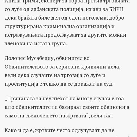
Анила Трими, експерт за борба против трговијата
со луѓе од албанската полиција, изјави за БИРН
дека браќата биле дел од еден поголема, добро
структурирана криминална организација и
истражувањата продолжуваат за другите можни
членови на истата група.
Долорес Мусабелиу, обвинител во
Обвинителството за сериозни кривични дела,
вели дека случаите на трговија со луѓе и
проституција е тешко да се докажат на суд.
„Причината за неуспехот на многу случаи е тоа
што обвинителите ги базираат своите обвиненија
само на сведочењето на жртвата“, вели таа.
Како и да е, жртвите често одлучуваат да не