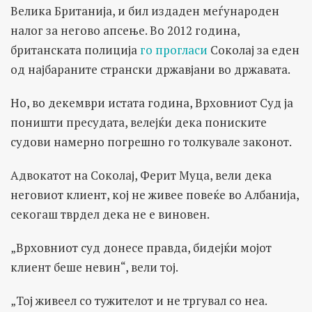
Велика Британија, и бил издаден меѓународен
налог за негово апсење. Во 2012 година,
британската полиција
го прогласи
Соколај за еден
од најбараните странски државјани во државата.
Но, во декември истата година, Врховниот Суд ја
поништи пресудата, велејќи дека пониските
судови намерно погрешно го толкувале законот.
Адвокатот на Соколај, Ферит Муца, вели дека
неговиот клиент, кој не живее повеќе во Албанија,
секогаш тврдел дека не е виновен.
„Врховниот суд донесе правда, бидејќи мојот
клиент беше невин“, вели тој.
„Тој живеел со тужителот и не тргувал со неа.