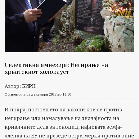
Селективна амнезија: Негирање на
хрватскиот холокауст
Автор:
БИРН
Објавено на 05 декември 2017 во 11:50
И покрај постоењето на закони кои се против
негирање или намалување на значајноста на
кривичните дела за геноцид, најновата земја-
членка на ЕУ не презеде остри мерки против оние