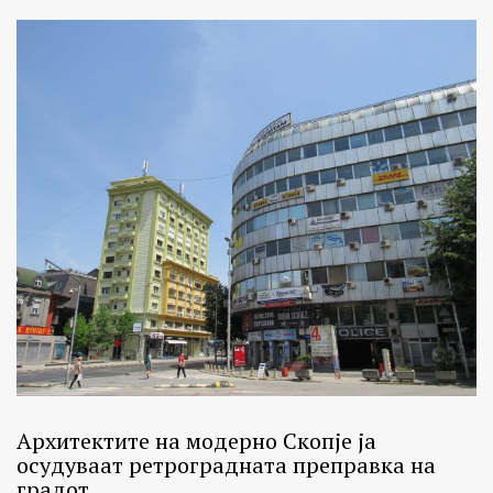
Архитектите на модерно Скопје ја
осудуваат ретроградната преправка на
градот