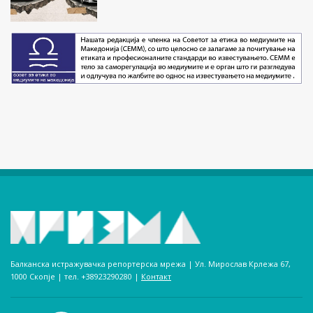
Балканска истражувачка репортерска мрежа | Ул. Мирослав Крлежа 67,
1000 Скопје | тел. +38923290280­ |
Контакт