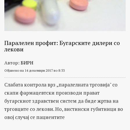
Паралелен профит: Бугарските дилери со
лекови
Автор:
БИРН
Објавено на 14 декември 2017 во 8:33
Слабата контрола врз „паралелната трговија" со
скапи фармацевтски производи прават
бугарскиот здравствен систем да биде жртва на
трговците со лекови. Но, вистински губитници во
овој случај се пациентите