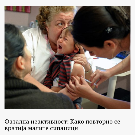
Фатална неактивност: Како повторно се
вратија малите сипаници