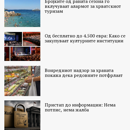
Бројките од раната сезона го
вклучуваат алармот за хрватскиот
туризам
Од бесплатно до 4.500 евра: Како се
закупуваат културните институции
Вонредниот надзор за храната
покажа дека редовните потфрлаат
Пристап до информации: Нема
потпис, нема жалба