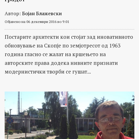
Автор:
Бојан Блажевски
Објавено на 06 декември 2016 во 9:01
Постарите архитекти кои стојат зад иновативното
обновување на Скопје по земјотресот од 1963
година гласно се жалат на кршењето на
авторските права додека нивните признати
модернистички творби се гушат...