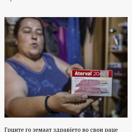
Грците го земаат здравјето во свои раце