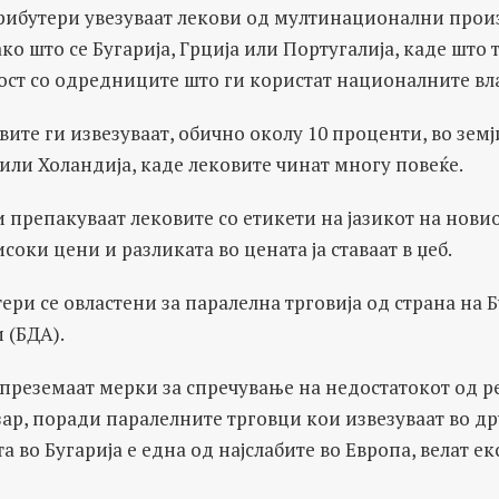
рибутери увезуваат лекови од мултинационални прои
ако што се Бугарија, Грција или Португалија, каде што 
ост со одредниците што ги користат националните вл
вите ги извезуваат, обично околу 10 проценти, во земј
или Холандија, каде лековите чинат многу повеќе.
 препакуваат лековите со етикети на јазикот на новио
соки цени и разликата во цената ја ставаат в џеб.
ери се овластени за паралелна трговија од страна на 
 (БДА).
преземаат мерки за спречување на недостатокот од р
р, поради паралелните трговци кои извезуваат во др
а во Бугарија е една од најслабите во Европа, велат ек