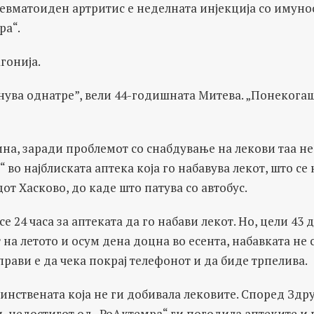
ревматоиден артритис е неделната инјекција со имуно
ра“.
агонија.
нува однатре”, вели 44-годишната Митева. „Понекогаш 
на, заради проблемот со снабдување на лекови таа не
во најблиската аптека која го набавува лекот, што се 
от Хасково, до каде што патува со автобус.
 24 часа за аптеката да го набави лекот. Но, цели 43 
 на летото и осум дена доцна во есента, набавката не 
рави е да чека покрај телефонот и да биде трпелива.
инствената која не ги добивала лековите. Според Здр
, недостигот од „РоАктемра“ ги погодила аптеките и 