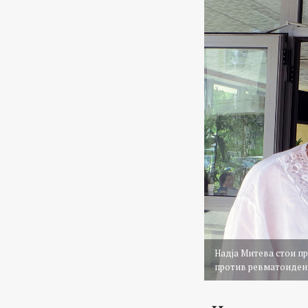
Надја Митева стои пр
против ревматоиден 