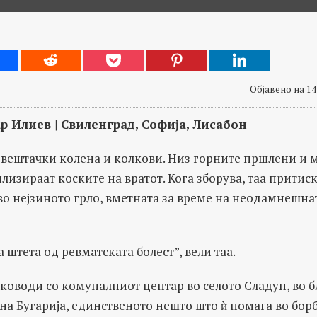
Објавено на 14
 Илиев | Свиленград, Софија, Лисабон
 вештачки колена и колкови. Низ горните пршлени и 
илизираат коските на вратот. Кога зборува, таа притис
во нејзиното грло, вметната за време на неодамнешна
 штета од ревматската болест”, вели таа.
аководи со комуналниот центар во селото Сладун, во 
на Бугарија, единственото нешто што ѝ помага во бор