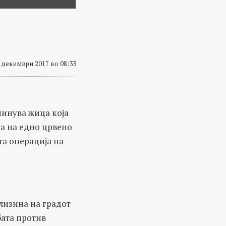
 декември 2017 во 08:33
минува жица која
ка на едно црвено
та операција на
близина на градот
бата против