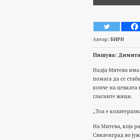
Автор:
БИРН
Пишува: Димитар
Надја Митева има
помага да се стаб
копче на цевката 
гласните жици.
„Тоа е колатерална
На Митева, која р
Свиленград во јуж