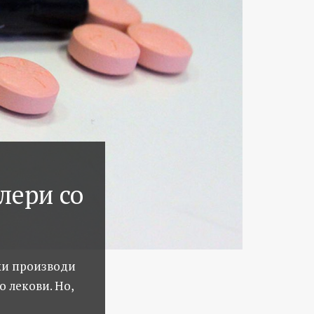
лери со
ски производи
о лекови. Но,