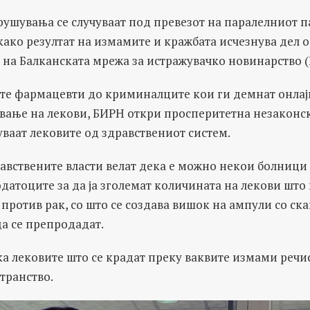
ушувања се случуваат под превезот на паралелниот па
 како резултат на измамите и кражбата исчезнува дел о
 на Балканската мрежа за истражувачко новинарство 
те фармацевти до криминалците кои ги демнат онлајн
вање на лекови, БИРН откри просперитетна незаконс
уваат лековите од здравствениот систем.
авствените власти велат дека е можно некои болници 
атоците за да ја зголемат количината на лекови што 
против рак, со што се создава вишок на ампули со ск
а се препродадат.
ка лековите што се крадат преку ваквите измами речи
транство.