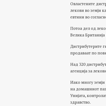
Овластените дист
лекови во земји к
евтини во согласн
Потоа дел од леко
Велика Британија 
Дистрибутерите ги
продаваат по пови
Над 320 дистрибут
агенција за лекови
Иако многу земји 
на домашниот паза
Унијата, контролат
здравство.