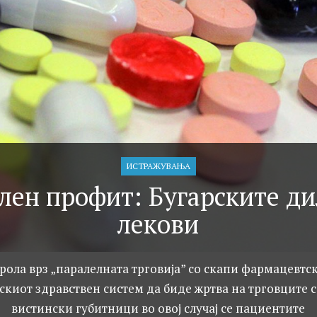
ИСТРАЖУВАЊA
лен профит: Бугарските ди
лекови
рола врз „паралелната трговија” со скапи фармацевт
скиот здравствен систем да биде жртва на трговците с
вистински губитници во овој случај се пациентите