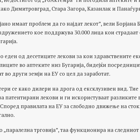
 како Димитровград, Стара Загора, Казанлак и Панаѓур
јано имаат проблем да го најдат лекот”, вели Борјана Б
здружението кое поддржува 30.000 лица кои страдаат
гарија.
о еден од десетиците лекови за кои здравствените ек
лиците во аптеките низ Бугарија, бидејќи посредницит
т во други земји на ЕУ со цел да заработат.
ери се како дилери на дрога од ексклузивен вид. Тие 
а патентирани лекови и ги искористуваат разликите 
Според правилата на ЕУ за слободно движење на стоки
гално.
 „паралелна трговија”, таа функционира на следниот