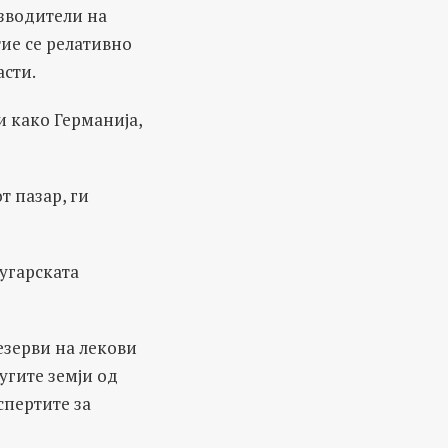
зводители на
тие се релативно
асти.
и како Германија,
т пазар, ги
Бугарската
езерви на лекови
угите земји од
спертите за