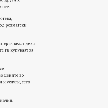
иште.
отева,
 од ревматски
сперти велат дека
е ги купуваат за
се
во цените во
 и услуги, сето
 начин.