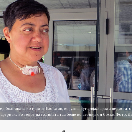
ед болницата во градот Пловдив, во јужна Бугарија. Заради недостат
артритис во текот на годината таа беше во агонија од болки. Фото: 