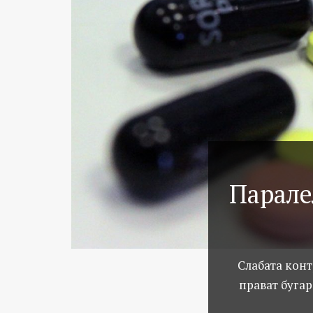
Парале
Слабата конт
прават бугар