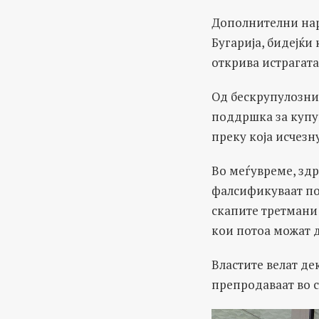
Дополнителни нар
Бугарија, бидејќи
открива истрагата
Од бескрупулозни
поддршка за купу
преку која исчезн
Во меѓувреме, здр
фалсификуваат под
скапите третмани 
кои потоа можат д
Властите велат де
препродаваат во с