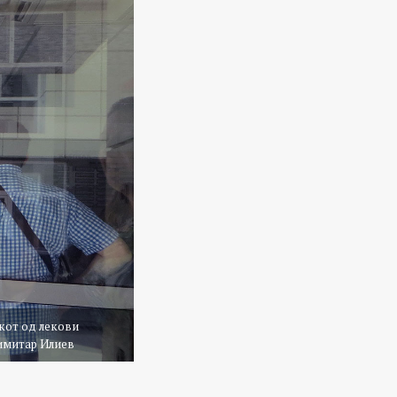
окот од лекови
Димитар Илиев