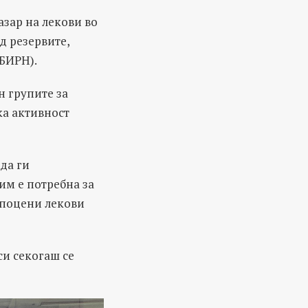
зар на лекови во
д резервите,
(БИРН).
 групите за
ка активност
да ги
им е потребна за
апоцени лекови
си секогаш се