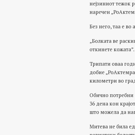
нејзиниот тежок 
наречен „РоАктем
Без него, таа е во 
„Болката ве раски
откинете кожата”.
Трипати оваа годи
добие „РоАктемра“ 
километри во град
Обично потребни се
36 дена кон крајот
што можела да нап
Митева не била ед
ревматски болести