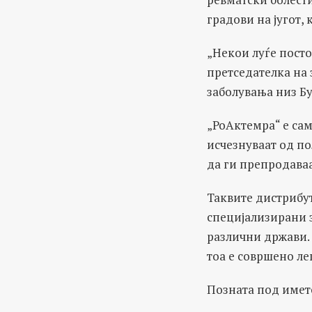
градови на југот,
„Некои луѓе посто
претседателка на 
заболувања низ Бу
„РоАктемра“ е сам
исчезнуваат од по
да ги препродаваа
Таквите дистрибут
специјализирани з
различни држави. 
тоа е совршено ле
Позната под името