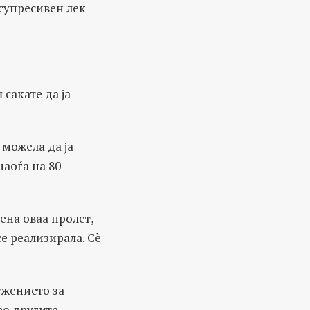
супресивен лек
сакате да ја
 можела да ја
наоѓа на 80
дена оваа пролет,
се реализирала. Сè
ужението за
во другите