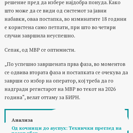
решение пред да избере најдобра понуда. Како
што може да се види од системот за јавни
набавки, оваа постапка, во изминатите 18 години
е користена само петпати, при што во четири
случаи завршила неуспешно.
Сепак, од МВР се оптимисти.
„По успешно завршената прва фаза, во моментов
се одвива втората фаза и постапката се очекува да
заврши со избор на оператор, кој треба да го
надгради регистарот на МВР во текот на 2026
година“, велат оттаму за БИРН.
Анализа
Од кочници до ауспух: Технички преглед на
чесен збор