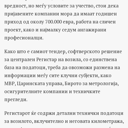
вредност, но меѓу условите за учество, стои дека
пријавените компании мора да имаат годишен
приход од околу 700.000 евра, работа на сличен
проект, како и најмалку седум ангажирани
професионалци.
Како што е самиот тендер, софтверското решение
за централен Регистар на возила, со единствена
база на податоци, треба да овозможи размена на
информации меѓу сите клучни субјекти, како
МВР, Царинската управа, Бирото за метрологија,
осигурителните компании и техничките
прегледи.
Регистарот ќе содржи детални технички податоци
за возилото, вклучително и неговата километража,