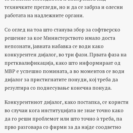
техничките прегледи, но и да се забрза и олесни
работата на надлежните органи.
Со оглед на тоа што станува збор за софтверско
решение за кое Министерството имало доста
непознати, јавната набавка се води како
конкурентен дијалог, во три фази. Првата фаза на
претквалификација, како што информираат од
МВР е успешно помината, а во моментов се води
дијалог за пристигнатите понуди, кој треба да
резултира со поднесување конечна понуда.
Конкурентниот дијалог, како постапка, се користи
во случаи кога институцијата не знае точно како
да го реши проблемот или што точно ѝ треба, па
прво разговара со фирми за да најде соодветно