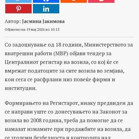
Автор:
Јасмина Јакимова
Објавено на 19 мај 2026 во 10:15
Со задоцнување од 18 години, Министерството за
внатрешни работи (МВР) објави тендер за
Централниот регистар на возила, со кој ќе се
вмрежат податоците за сите возила во земјава,
кои сега се расфрлани низ повеќе фирми и
институции.
Формирањето на Регистарот, инаку предвиден да
се направи уште со донесувањето на Законот за
возила во 2008 година, треба да помогне да се
намалат измамите при продажбите на возила, да
се зголеми безбедноста и контролата над