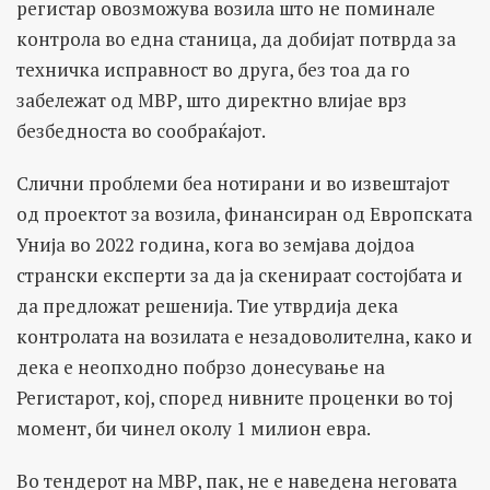
регистар овозможува возила што не поминале
контрола во една станица, да добијат потврда за
техничка исправност во друга, без тоа да го
забележат од МВР, што директно влијае врз
безбедноста во сообраќајот.
Слични проблеми беа нотирани и во извештајот
од проектот за возила, финансиран од Европската
Унија во 2022 година, кога во земјава дојдоа
странски експерти за да ја скенираат состојбата и
да предложат решенија. Тие утврдија дека
контролата на возилата е незадоволителна, како и
дека е неопходно побрзо донесување на
Регистарот, кој, според нивните проценки во тој
момент, би чинел околу 1 милион евра.
Во тендерот на МВР, пак, не е наведена неговата