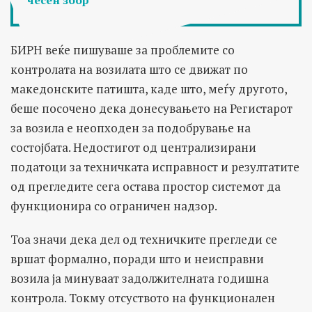
БИРН веќе пишуваше за проблемите со
контролата на возилата што се движат по
македонските патишта, каде што, меѓу другото,
беше посочено дека донесувањето на Регистарот
за возила е неопходен за подобрување на
состојбата. Недостигот од централизирани
податоци за техничката исправност и резултатите
од прегледите сега остава простор системот да
функционира со ограничен надзор.
Тоа значи дека дел од техничките прегледи се
вршат формално, поради што и неисправни
возила ја минуваат задолжителната годишна
контрола. Токму отсуството на функционален