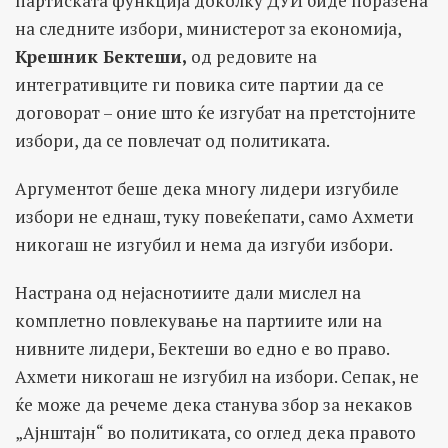
партиската функција доколку ДУИ биде поразена
на следните избори, министерот за економија,
Крешник Бектеши,
од редовите на
интегративците ги повика сите партии да се
договорат – оние што ќе изгубат на претстојните
избори, да се повлечат од политиката.
Аргументот беше дека многу лидери изгубиле
избори не еднаш, туку повеќепати, само Ахмети
никогаш не изгубил и нема да изгуби избори.
Настрана од нејаснотиите дали мислел на
комплетно повлекување на партиите или на
нивните лидери, Бектеши во едно е во право.
Ахмети никогаш не изгубил на избори. Сепак, не
ќе може да речеме дека станува збор за некаков
„Ајнштајн“ во политиката, со оглед дека правото