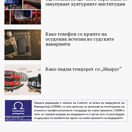
закупуваат културните институции
Како телефон со крипто на
осуденик исчезна во судските
лавиринти
Како падна тендерот со „Икарус“