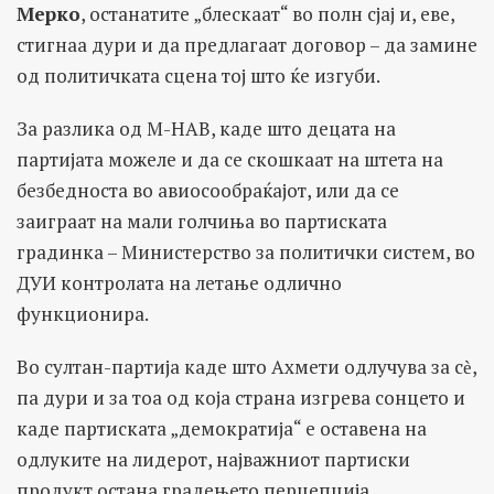
Мерко
, останатите „блескаат“ во полн сјај и, еве,
стигнаа дури и да предлагаат договор – да замине
од политичката сцена тој што ќе изгуби.
За разлика од М-НАВ, каде што децата на
партијата можеле и да се скошкаат на штета на
безбедноста во авиосообраќајот, или да се
заиграат на мали голчиња во партиската
градинка – Министерство за политички систем, во
ДУИ контролата на летање одлично
функционира.
Во султан-партија каде што Ахмети одлучува за сѐ,
па дури и за тоа од која страна изгрева сонцето и
каде партиската „демократија“ е оставена на
одлуките на лидерот, најважниот партиски
продукт остана градењето перцепција.