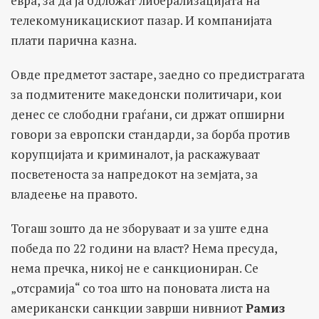
евра, за да ја одложат либерализацијата на
телекомуникацискиот пазар. И компанијата
плати парична казна.
Овде предметот застаре, заедно со предистрагата
за подмитените македонски политичари, кои
денес се слободни граѓани, си држат опширни
говори за европски стандарди, за борба против
корупцијата и криминалот, ја раскажуваат
посветеноста за напредокот на земјата, за
владеење на правото.
Тогаш зошто да не зборуваат и за уште една
победа по 22 години на власт? Нема пресуда,
нема пречка, никој не е санкциониран. Се
„отсрамија“ со тоа што на поновата листа на
американски санкции заврши нивниот
Рамиз