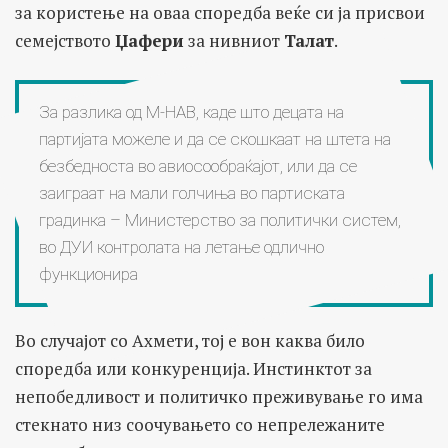
за користење на оваа споредба веќе си ја присвои
семејството
Џафери
за нивниот
Талат
.
За разлика од М-НАВ, каде што децата на
партијата можеле и да се скошкаат на штета на
безбедноста во авиосообраќајот, или да се
заиграат на мали голчиња во партиската
градинка – Министерство за политички систем,
во ДУИ контролата на летање одлично
функционира
Во случајот со Ахмети, тој е вон каква било
споредба или конкуренција. Инстинктот за
непобедливост и политичко преживување го има
стекнато низ соочувањето со непрележаните