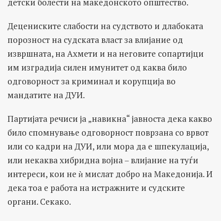
детски болести на македонското општество.
Децениските слабости на судството и длабоката
порозност на судската власт за влијание од
извршната, на Ахмети и на неговите сопартијци
им изградија силен имунитет од каква било
одговорност за криминал и корупција во
мандатите на ДУИ.
Партијата речиси ја „навикна“ јавноста дека какво
било спомнување одговорност поврзана со врвот
или со кадри на ДУИ, или мора да е шпекулација,
или некаква хибридна војна – влијание на туѓи
интереси, кои не ѝ мислат добро на Македонија. И
дека тоа е работа на истражните и судските
органи. Секако.