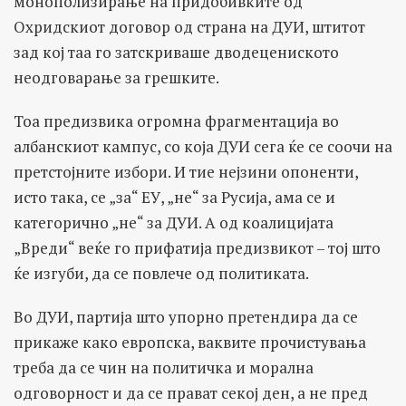
монополизирање на придобивките од
Охридскиот договор од страна на ДУИ, штитот
зад кој таа го затскриваше дводецениското
неодговарање за грешките.
Тоа предизвика огромна фрагментација во
албанскиот кампус, со која ДУИ сега ќе се соочи на
претстојните избори. И тие нејзини опоненти,
исто така, се „за“ ЕУ, „не“ за Русија, ама се и
категорично „не“ за ДУИ. А од коалицијата
„Вреди“ веќе го прифатија предизвикот – тој што
ќе изгуби, да се повлече од политиката.
Во ДУИ, партија што упорно претендира да се
прикаже како европска, ваквите прочистувања
треба да се чин на политичка и морална
одговорност и да се прават секој ден, а не пред