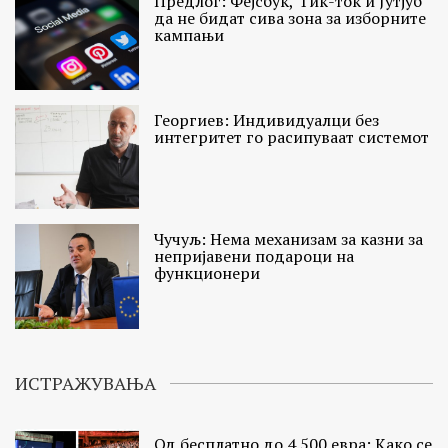
Предлог: Фејсбук, Тик-ток и Јутјуб
да не бидат сива зона за изборните
кампањи
Георгиев: Индивидуалци без
интегритет го расипуваат системот
Чучуљ: Нема механизам за казни за
непријавени подароци на
функционери
ИСТРАЖУВАЊА
Од бесплатно до 4.500 евра: Како се