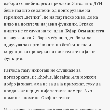
избори со шибицарски предлози. Затоа што ДУИ
беше таа што се запени од повторување на
терминот „ветинг“, де на партиско ниво, де на
ниво на носители на јавни функции. Откако
ништо не се случи на тој план,
Бујар Османи
сега
најавува дека ќе бара меѓународен борд да
одлучува за сертификати по безбедносна и
корупциска проверка на носителите на јавни
функции.
Изгледа таму никогаш не слушнале за
поговорката Hic Rhodus, hic salta! Или можеби
добро ја знаат, ама не за да ја применат, туку да
продаваат перцепција за таква намера. Ако
помине – помине. Овојпат тешко.
Мислењата и ставовите изнесени во колумните се