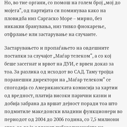
Но, во тие органи, со помош на голем број „мој до
мојега“, од партијата си поминуваа како на
пловидба низ Саргаско Море – мирно, без
никакви бранувања, низ тивко фиокарење,
отфрлање или застарување на случаите.
Застарувањето и пропаѓањето на овдешните
постапки за случајот „Маѓар телеком“, а со кој
беше засегнат и врвот на ДУИ, е врвен доказ за
тоа. За разлика од исходот во САД. Таму тројца
поранешни директори на „Маѓар телеком“ се
спогодија со Американската комисија за хартии
од вредност, платија високи парични казни и
добија забрана да вршат дејност поради тоа што
подмитиле македонски владини функционери во
периодот од 2004 до 2006 година, со 7,5 милиони