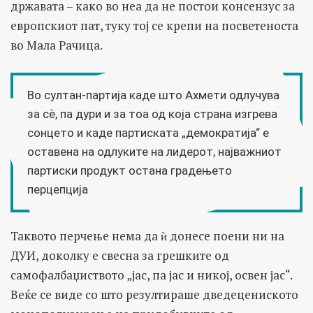
државата – како во неа да не постои консензус за
европскиот пат, туку тој се крепи на посветеноста
во Мала Рачица.
Во султан-партија каде што Ахмети одлучува
за сѐ, па дури и за тоа од која страна изгрева
сонцето и каде партиската „демократија“ е
оставена на одлуките на лидерот, најважниот
партиски продукт остана градењето
перцепција
Таквото перчење нема да ѝ донесе поени ни на
ДУИ, доколку е свесна за грешките од
самофалбаџиството „јас, па јас и никој, освен јас“.
Веќе се виде со што резултираше дведецениското