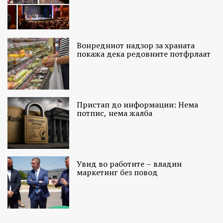
Вонредниот надзор за храната
покажа дека редовните потфрлаат
Пристап до информации: Нема
потпис, нема жалба
Увид во работите – владин
маркетинг без повод