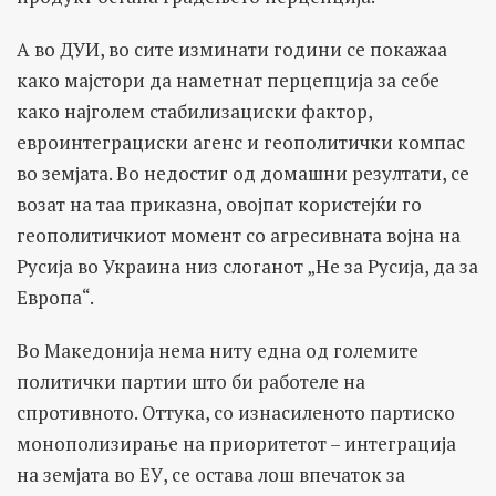
А во ДУИ, во сите изминати години се покажаа
како мајстори да наметнат перцепција за себе
како најголем стабилизациски фактор,
евроинтеграциски агенс и геополитички компас
во земјата. Во недостиг од домашни резултати, се
возат на таа приказна, овојпат користејќи го
геополитичкиот момент со агресивната војна на
Русија во Украина низ слоганот „Не за Русија, да за
Европа“.
Во Македонија нема ниту една од големите
политички партии што би работеле на
спротивното. Оттука, со изнасиленото партиско
монополизирање на приоритетот – интеграција
на земјата во ЕУ, се остава лош впечаток за