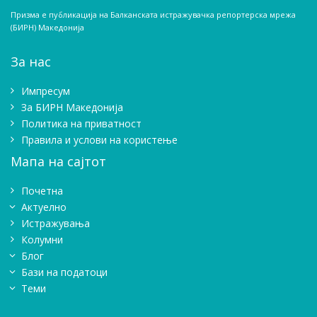
Призма е публикација на Балканската истражувачка репортерска мрежа
(БИРН) Македонија
За нас
Импресум
Зa БИРН Македонија
Политика на приватност
Правила и услови на користење
Мапа на сајтот
Почетна
Актуелно
Истражувањa
Колумни
Блог
Бази на податоци
Теми