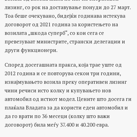
лизинг, со рок на доставување понуди до 27 март.
Тоа беше очекувано, бидејќи годинава истекува
договорот од 2021 година за користењето на
возилата „шкода суперб“, со кои сега се
превезуваат министрите, странски делегации и
други функционери.
Според досегашната пракса, која трае уште од
2012 година и се повторува секои три години,
изнајмувањето возила преку оперативен лизинг
чини речиси исто колку и купувањето нов
автомобил од истиот модел. Цените што досега ги
плаќала Владата за да користи еден автомобил и
да го врати по 36 месеци (колку што важи
договорот) била меѓу 37.400 и 40.200 евра.