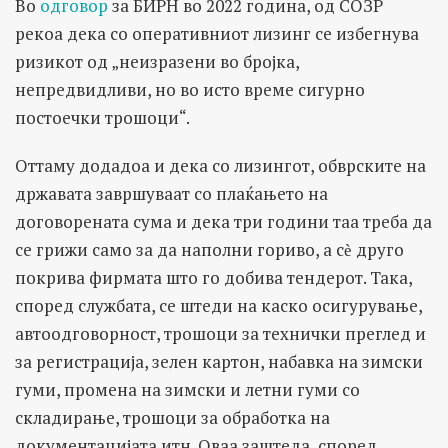
Во
одговор
за БИРН во 2022 година, од СОЗР
рекоа дека со оперативниот лизинг се избегнува
ризикот од „неизразени во бројка,
непредвидливи, но во исто време сигурно
постоечки трошоци“.
Оттаму додадоа и дека со лизингот, обврските на
државата завршуваат со плаќањето на
договорената сума и дека три години таа треба да
се грижи само за да наполни гориво, а сѐ друго
покрива фирмата што го добива тендерот. Така,
според службата, се штеди на каско осигурување,
автоодговорност, трошоци за технички преглед и
за регистрација, зелен картон, набавка на зимски
гуми, промена на зимски и летни гуми со
складирање, трошоци за обработка на
документацијата итн. Оваа заштеда, според