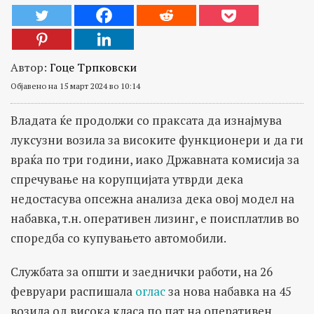
Автор:
Гоце Трпковски
Објавено на 15 март 2024 во 10:14
Владата ќе продолжи со праксата да изнајмува
луксузни возила за високите функционери и да ги
враќа по три години, иако Државната комисија за
спречување на корупцијата утврди дека
недостасува опсежна анализа дека овој модел на
набавка, т.н. оперативен лизинг, е поисплатлив во
споредба со купувањето автомобили.
Службата за општи и заеднички работи, на 26
февруари распишала
оглас
за нова набавка на 45
возила од висока класа по пат на оперативен