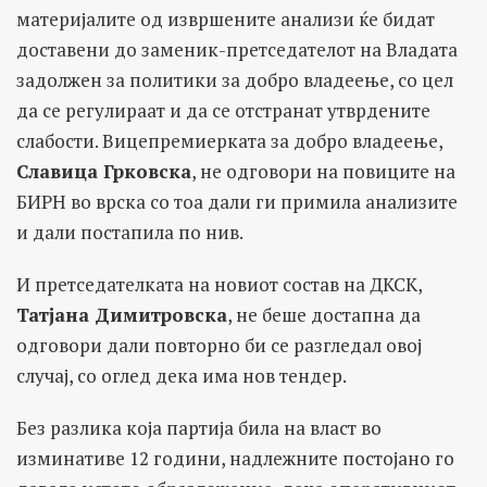
материјалите од извршените анализи ќе бидат
доставени до заменик-претседателот на Владата
задолжен за политики за добро владеење, со цел
да се регулираат и да се отстранат утврдените
слабости. Вицепремиерката за добро владеење,
Славица Грковска
, не одговори на повиците на
БИРН во врска со тоа дали ги примила анализите
и дали постапила по нив.
И претседателката на новиот состав на ДКСК,
Татјана Димитровска
, не беше достапна да
одговори дали повторно би се разгледал овој
случај, со оглед дека има нов тендер.
Без разлика која партија била на власт во
изминативе 12 години, надлежните постојано го