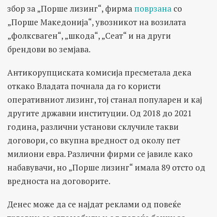
збор за „Порше лизинг“, фирма
поврзана
со
„Порше Македонија“, увозникот на возилата
„фолксваген“, „шкода“, „Сеат“ и на други
брендови во земјава.
Антикорупциската комисија пресметала дека
откако Владата почнала да го користи
оперативниот лизинг, тој станал популарен и кај
другите државни институции. Од 2018 до 2021
година, различни установи склучиле такви
договори, со вкупна вредност од околу пет
милиони евра. Различни фирми се јавиле како
набавувачи, но „Порше лизинг“ имала 89 отсто од
вредноста на договорите.
Денес може да се најдат реклами од повеќе