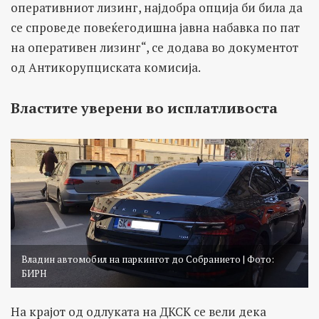
оперативниот лизинг, најдобра опција би била да
се спроведе повеќегодишна јавна набавка по пат
на оперативен лизинг“, се додава во документот
од Антикорупциската комисија.
Властите уверени во исплатливоста
Владин автомобил на паркингот до Собранието | Фото:
БИРН
На крајот од одлуката на ДКСК се вели дека