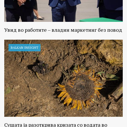
Увид во работите – владин маркетинг без повод
BALKAN INSIGHT
Сушата ја разоткрива кризата со водата во