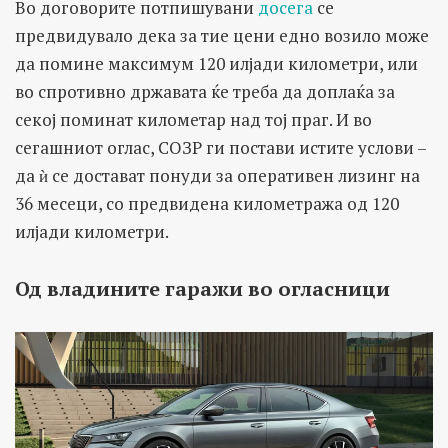
Во договорите потпишувани
досега
се
предвидувало дека за тие цени едно возило може
да помине максимум 120 илјади километри, или
во спротивно државата ќе треба да доплаќа за
секој поминат километар над тој праг. И во
сегашниот оглас, СОЗР ги постави истите услови –
да ѝ се достават понуди за оперативен лизинг на
36 месеци, со предвидена километража од 120
илјади километри.
Од владините гаражи во огласници