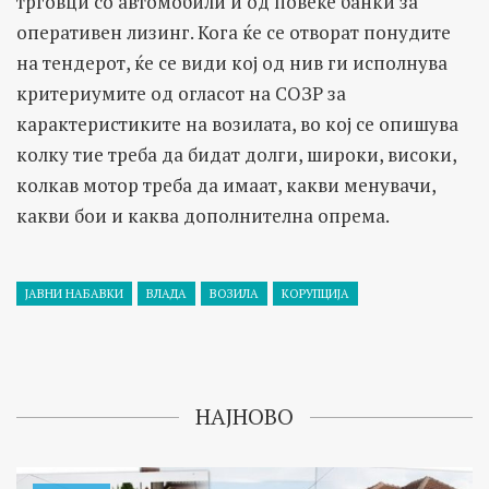
трговци со автомобили и од повеќе банки за
оперативен лизинг. Кога ќе се отворат понудите
на тендерот, ќе се види кој од нив ги исполнува
критериумите од огласот на СОЗР за
карактеристиките на возилата, во кој се опишува
колку тие треба да бидат долги, широки, високи,
колкав мотор треба да имаат, какви менувачи,
какви бои и каква дополнителна опрема.
ЈАВНИ НАБАВКИ
ВЛАДА
ВОЗИЛА
КОРУПЦИЈА
НАЈНОВО