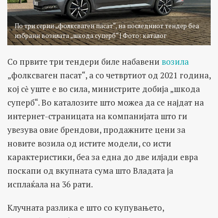
По три серии „фолксваген пасат“, на последниот тендер беа
избрани возилата „шкода суперб“ | Фото: каталог
Со првите три тендери биле набавени
возила
„фолксваген пасат“, а со четвртиот од 2021 година,
кој сѐ уште е во сила, министрите добија „шкода
суперб“. Во каталозите што можеа да се најдат на
интернет-страницата на компанијата што ги
увезува овие брендови, продажните цени за
новите возила од истите модели, со исти
карактеристики, беа за една до две илјади евра
поскапи од вкупната сума што Владата ја
исплаќала на 36 рати.
Клучната разлика е што со купувањето,