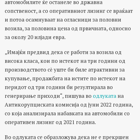
автомобилите ќе останеле во државна
сопственост, а со оперативниот лизинг се враќаат
и потоа осамнуваат на огласници за половни
возила, за половина цена од првичната, односно
за околу 20 илјади евра.
„Имајќи предвид дека се работи за возила од
висока класа, кои по истекот на три години од
производството сѐ уште би биле атрактивни за
купување, продажбата на истите по истекот на
перидот од три години би резултирала во
генерирање приходи“, пишува во
одлуката
на
Антикорупциската комисија од јуни 2022 година,
со која анализирала набавката на автомобили со
оперативен лизинг од 2021 година.
Во одлуката се образложува дека не е прекршен