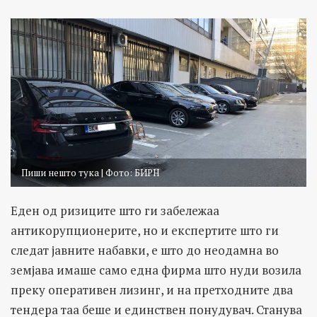
Пиши нешто тука | Фото: БИРН
Еден од ризиците што ги забележаа
антикорупционерите, но и експертите што ги
следат јавните набавки, е што до неодамна во
земјава имаше само една фирма што нуди возила
преку оперативен лизинг, и на претходните два
тендера таа беше и единствен понудувач. Станува