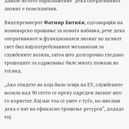
давале истото образложение дека оперативниот
лизинг е поисплатлив.
Вицепремиерот
Фатмир Битиќи
, одговарајќи на
новинарско прашање за новата набавка, рече дека
оперативниот и функционален лизинг во целиот
свет бил најупотребуваниот механизам за
службените возила, затоа што долгорочно гледано
трошоците за одржување биле многу помали во
тој вид.
„Ако отидете во која било земја на ЕУ, службените
возила над 90 отсто се преку одреден лизинг што
го користат. Кај нас тоа сѐ уште е туѓо, но мислам
дека е пат на ефикасно трошење ресурси“, додаде
тој.