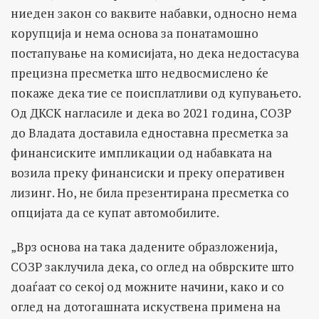
ниеден закон со ваквите набавки, односно нема
корупција и нема основа за понатамошно
постапување на комисијата, но дека недостасува
прецизна пресметка што недвосмислено ќе
покаже дека тие се поисплатливи од купувањето.
Од ДКСК нагласиле и дека во 2021 година, СОЗР
до Владата доставила едноставна пресметка за
финансиските импликации од набавката на
возила преку финансиски и преку оперативен
лизинг. Но, не била презентирана пресметка со
опцијата да се купат автомобилите.
„Врз основа на така дадените образложенија,
СОЗР заклучила дека, со оглед на обврските што
доаѓаат со секој од можните начини, како и со
оглед на дотогашната искуствена примена на