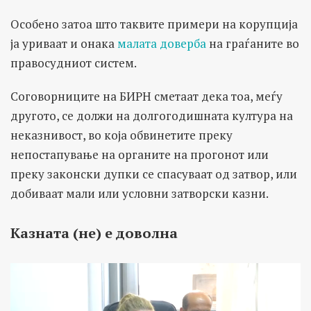
Особено затоа што таквите примери на корупција
ја уриваат и онака
малата доверба
на граѓаните во
правосудниот систем.
Соговорниците на БИРН сметаат дека тоа, меѓу
другото, се должи на долгогодишната култура на
неказнивост, во која обвинетите преку
непостапување на органите на прогонот или
преку законски дупки се спасуваат од затвор, или
добиваат мали или условни затворски казни.
Казната (не) е доволна