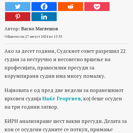
Автор:
Васко Маглешов
Објавено на 27 август 2024 во 15:33
Ако за десет години, Судскиот совет разрешил 22
судии за нестручно и несовесно вршење на
професијата, правосилни пресуди за
корумпирани судии има многу помалку.
Најновата е од пред две недели за поранешниот
врховен судија
Наќе Георгиев
, кој беше осуден
на три години затвор.
БИРН анализираше шест вакви пресуди. Делата за
кои се осудени судиите се поткуп, примање