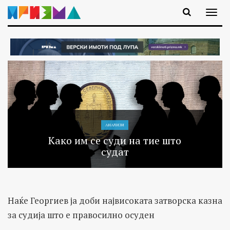
АНАЛИЗИ
Како им се суди на тие што
судат
Наќе Георгиев ја доби највисоката затворска казна
за судија што е правосилно осуден