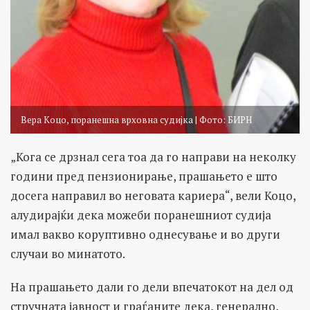
Вера Коцо, поранешна врховна судијка | Фото: БИРН
„Кога се дрзнал сега тоа да го направи на неколку
години пред пензионирање, прашањето е што
досега направил во неговата кариера“, вели Коцо,
алудирајќи дека можеби поранешниот судија
имал вакво коруптивно однесување и во други
случаи во минатото.
На прашањето дали го дели впечатокот на дел од
стручната јавност и граѓаните дека, генерално,