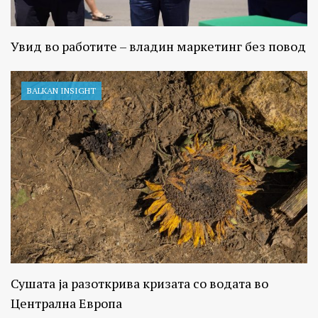
Увид во работите – владин маркетинг без повод
BALKAN INSIGHT
Сушата ја разоткрива кризата со водата во
Централна Европа