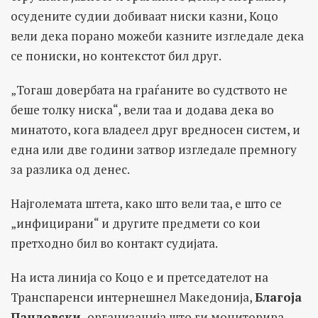
осудените судии добиваат ниски казни, Коцо
вели дека порано можеби казните изгледале дека
се пониски, но контекстот бил друг.
„Тогаш довербата на граѓаните во судството не
беше толку ниска“, вели таа и додава дека во
минатото, кога владеел друг вредносен систем, и
една или две години затвор изгледале премногу
за разлика од денес.
Најголемата штета, како што вели таа, е што се
„инфицирани“ и другите предмети со кои
претходно бил во контакт судијата.
На иста линија со Коцо е и претседателот на
Транспаренси интернешнел Македонија,
Благоја
Пандовски,
организација што ги мониторира