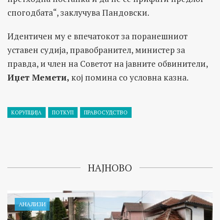
спогодбата“, заклучува Пандовски.
Идентичен му е впечатокот за поранешниот
уставен судија, правобранител, министер за
правда, и член на Советот на јавните обвинители,
Иџет Мемети,
кој помина со условна казна.
КОРУПЦИЈА
ПОТКУП
ПРАВОСУДСТВО
НАЈНОВО
АНАЛИЗИ