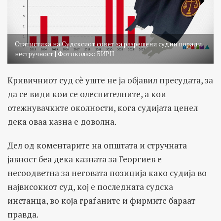
Статистика на Судсксиот совет за разрешени судии поради
нестручност | Фотоколаж: БИРН
Кривичниот суд сè уште не ја објавил пресудата, за
да се види кои се олеснителните, а кои
отежнувачките околности, кога судијата ценел
дека оваа казна е доволна.
Дел од коментарите на општата и стручната
јавност беа дека казната за Георгиев е
несоодветна за неговата позиција како судија во
највисокиот суд, кој е последната судска
инстанца, во која граѓаните и фирмите бараат
правда.