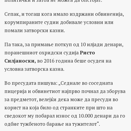
Сепак, и тогаш кога имало издржани обвиненија,
корумпираните судии добивале условни или
помали затворски казни.
Па така, за примање поткуп од 10 илјади денари,
поранешниот охридски судија
Ристо
Силјаноски,
во 2016 година беше осуден на
условна затворска казна.
Во пресудата пишува: „Седнале во соседната
пицерија и обвинетиот најпрво почнал да зборува
за предметот, велејќи дека може да пресуди во
корист на која било од странките при што на
сведокот му побарал износ од 10.000 денари да го
одбие тужбеното барање на тужителот“.