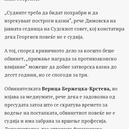
„Судиите треба да бидат похрабри и да
изрекуваат построги казни“, рече Димовска на
јавната седница на Судскиот совет, кој констатира
дека Георгиев повеќе не е судија.
А тој, според кривичното дело за коешто беше
обвинет, „примање награда за противзаконско
влијание“ можеше да добие затворска казна до
десет години, но се спогоди за три.
Oбвинителката
Верица Бержецка-Крстева,
во
изјава за медиумите, рече дека е задоволна од
пресудата затоа што се скратува времето за
водење на постапката, обвинетиот повеќе не е
судија и има забрана за вршење професија.
Дополнително, таа отворила финансиска