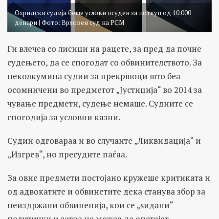
Охридски судија беше условн осуден за поткуп од 10.000
денари | Фото: Врховен суд на РСМ
Ги влечеа со лисици на рацете, за пред да почне
судењето, да се спогодат со обвинителството. За
неколкумина судии за прекршоци што беа
осомничени во предметот „Јустиција“ во 2014 за
чување предмети, судење немаше. Судиите се
спогодија за условни казни.
Судии одговараа и во случаите „Ликвидација“ и
„Изгрев“, но пресудите паѓаа.
За овие предмети постојано кружеше критиката и
од адвокатите и обвинетите дека станува збор за
неиздржани обвиненија, кои се „ѕидани“
политички и затоа не можеа да опстојат.