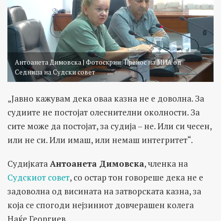
Антоанета Димовска | Фотоскрин: Пренос на МИА од
Седница на Судски совет
„Jавно кажувам дека оваа казна не е доволна. За
судиите не постојат олеснителни околности. За
сите може да постојат, за судија – не. Или си чесен,
или не си. Или имаш, или немаш интегритет“.
Судијката
Антоанета Димовска
, членка на
Судскиот совет
, со остар тон говореше дека не е
задоволна од висината на затворската казна, за
која се спогоди нејзиниот довчерашен колега
Наќе Георгиев.