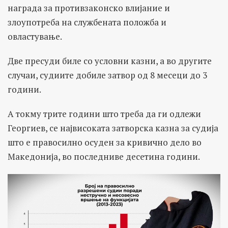
награда за противзаконско влијание и
злоупотреба на службената положба и
овластување.
Две пресуди биле со условни казни, а во другите
случаи, судиите добиле затвор од 8 месеци до 3
години.
А токму трите години што треба да ги одлежи
Георгиев, се највисоката затворска казна за судија
што е правосилно осуден за кривично дело во
Македонија, во последниве десетина години.