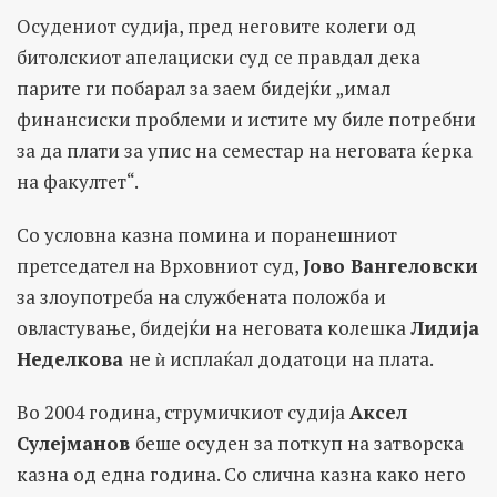
Осудениот судија, пред неговите колеги од
битолскиот апелациски суд се правдал дека
парите ги побарал за заем бидејќи „имал
финансиски проблеми и истите му биле потребни
за да плати за упис на семестар на неговата ќерка
на факултет“.
Со условна казна помина и поранешниот
претседател на Врховниот суд,
Јово Вангеловски
за злоупотреба на службената положба и
овластување, бидејќи на неговата колешка
Лидија
Неделкова
не ѝ исплаќал додатоци на плата.
Во 2004 година, струмичкиот судија
Аксел
Сулејманов
беше осуден за поткуп на затворска
казна од една година. Со слична казна како него