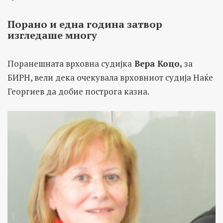
Порано и една година затвор
изгледаше многу
Поранешната врховна судијка
Вера Коцо,
за
БИРН, вели дека очекувала врховниот судија Наќе
Георгиев да добие построга казна.