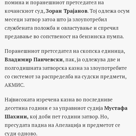
помина и поранешниот претседател на
кочанскиот суд,
Зоран Трајанов
. Тој одлежа осум
месеци затвор затоа што ја злоупотребил
службената положба и овластување и спречил
предавање во сопственост на бензинска пумпа.
Поранешниот претседател на скопска единица,
Владимир Панчевски
, пак, ја одлежува две и
полгодишната затворска казна за злоупотребите
со системот за распределба на судски предмети,
АКМИС.
Највисоката изречена казна во последниве
десетина години е за управниот судија
Мустафа
Шахини,
кој доби пет години затвор. Но,
пресудата падна на Апелација и предметот се
суди одново.