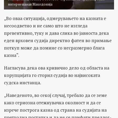
интернешанал Македонија
„Во оваа ситуација, одмерувањето на казната е
несоодветно и не само што не изгледа
превентивно, туку и дава слика во јавноста дека
еден врховен судија директно фатен во примање
поткуп може да помине со несразмерно блага
казна“.
Нагласува дека oва кривично дело од областа на
корупцијата го сторил судија во највисоката
судска инстанца.
„Наведеното, во секој случај, требало да се земе
како сериозна отежнувачка околност и да се
изрече построга казна од страна на судијата на
претходна постапка и да не се прифати предлог-