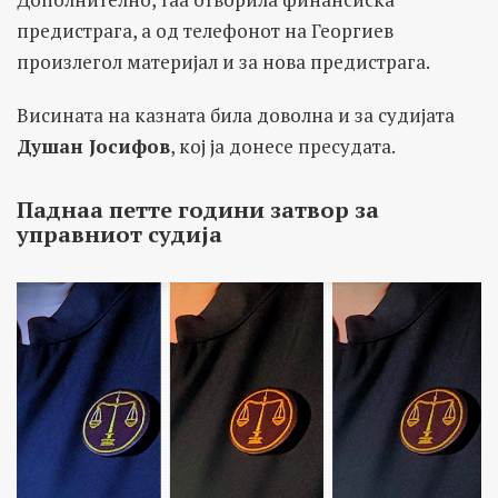
предистрага, а од телефонот на Георгиев
произлегол материјал и за нова предистрага.
Висината на казната била доволна и за судијата
Душан Јосифов
, кој ја донесе пресудата.
Паднаа петте години затвор за
управниот судија