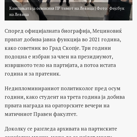
Кампањата ја осмислил ПР тимот на Левица | Фото: Фејсбук
на Левица
Според официјалната биографија, Мециновиќ
првпат добива јавна функција во 2021 година,
како советник во Град Скопје. Три години
подоцна е избран за член на президиумот,
извршното тело на партијата, а потоа истата
година и за пратеник.
Недипломинираниот политиколог пред осум
години, како студент на трета година ја добива
првата награда на ораторските вечери на
матичниот Правен факултет.
Доколку се разгледа архивата на партиските