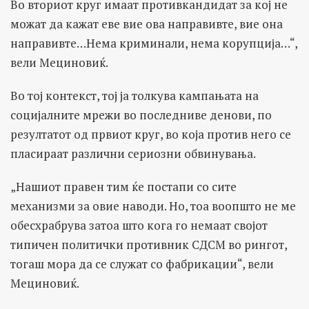
Во вториот круг имаат противкандидат за кој не
можат да кажат еве вие ова направивте, вие она
направивте…Нема криминали, нема корупција…“,
вели Мециновиќ.
Во тој контекст, тој ја толкува кампањата на
социјалните мрежи во последниве денови, по
резултатот од првиот круг, во која против него се
пласираат различни сериозни обвинувања.
„Нашиот правен тим ќе постапи со сите
механизми за овие наводи. Но, тоа воопшто не ме
обесхрабрува затоа што кога го немаат својот
типичен политички противник СДСМ во рингот,
тогаш мора да се служат со фабрикации“, вели
Мециновиќ.