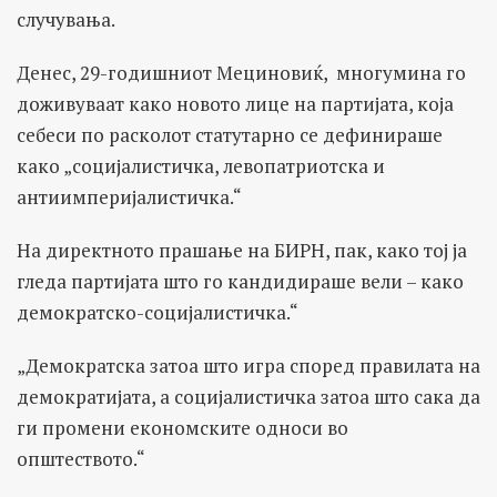
случувања.
Денес, 29-годишниот Мециновиќ, многумина го
доживуваат како новото лице на партијата, која
себеси по расколот статутарно се дефинираше
како „социјалистичка, левопатриотска и
антиимперијалистичка.“
На директното прашање на БИРН, пак, како тој ја
гледа партијата што го кандидираше вели – како
демократско-социјалистичка.“
„Демократска затоа што игра според правилата на
демократијата, а социјалистичка затоа што сака да
ги промени економските односи во
општеството.“