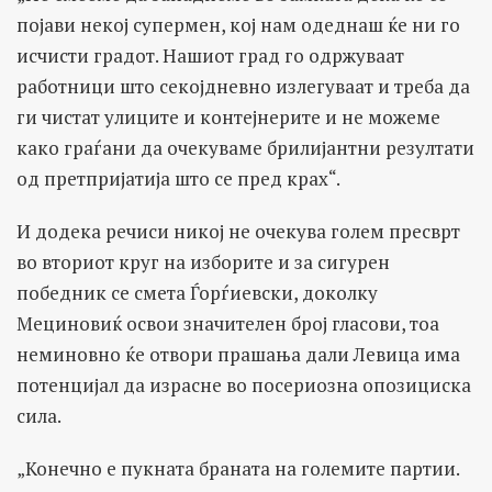
појави некој супермен, кој нам одеднаш ќе ни го
исчисти градот. Нашиот град го одржуваат
работници што секојдневно излегуваат и треба да
ги чистат улиците и контејнерите и не можеме
како граѓани да очекуваме брилијантни резултати
од претпријатија што се пред крах“.
И додека речиси никој не очекува голем пресврт
во вториот круг на изборите и за сигурен
победник се смета Ѓорѓиевски, доколку
Мециновиќ освои значителен број гласови, тоа
неминовно ќе отвори прашања дали Левица има
потенцијал да израсне во посериозна опозициска
сила.
„Конечно е пукната браната на големите партии.