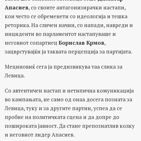
Апасиев
, со своите антагонизирачки настапи,
кои често се обременети со идеологија и тешка
реторика. На сличен начин, со напади, навреди и
инциденти во парламентот настапуваше и
неговиот сопартиец
Борислав Крмов
,
зацврстувајќи ја таквата перцепција за партијата.
Мециновиќ сега ја предизвикува таа слика за
Левица.
Со автентичен настап и нетипична комуникација
во кампањата, не само од онаа досега позната за
Левица, туку и за другите партии, успеа да се
пробие на политичката сцена и да допре до
пошироката јавност. Да стане препознатлив колку
и неговиот лидер Апасиев.