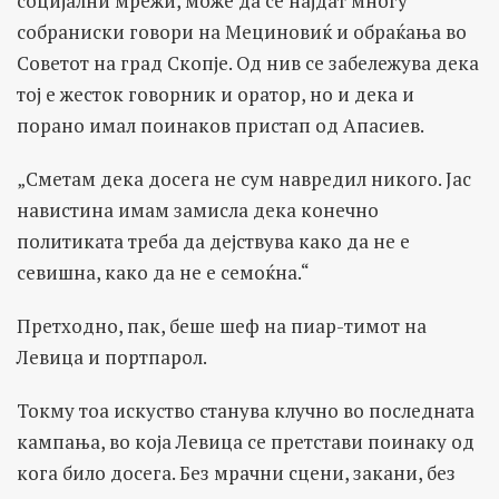
социјални мрежи, може да се најдат многу
собраниски говори на Мециновиќ и обраќања во
Советот на град Скопје. Од нив се забележува дека
тој е жесток говорник и оратор, но и дека и
порано имал поинаков пристап од Апасиев.
„Сметам дека досега не сум навредил никого. Јас
навистина имам замисла дека конечно
политиката треба да дејствува како да не е
севишна, како да не е семоќна.“
Претходно, пак, беше шеф на пиар-тимот на
Левица и портпарол.
Токму тоа искуство станува клучно во последната
кампања, во која Левица се претстави поинаку од
кога било досега. Без мрачни сцени, закани, без