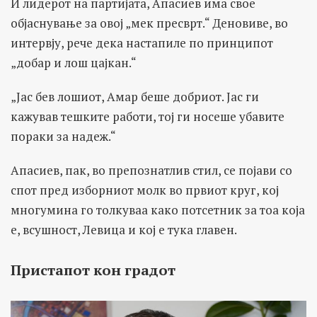
И лидерот на партијата, Апасиев има свое
објаснување за овој „мек пресврт.“ Деновиве, во
интервју, рече дека настапиле по принципот
„добар и лош цајкан.“
„Јас бев лошиот, Амар беше добриот. Јас ги
кажував тешките работи, тој ги носеше убавите
пораки за надеж.“
Апасиев, пак, во препознатлив стил, се појави со
спот пред изборниот молк во првиот круг, кој
многумина го толкуваа како потсетник за тоа која
е, всушност, Левица и кој е тука главен.
Пристапот кон градот