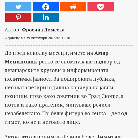
Автор:
Фросина Димеска
Објавено на 29 октомври 2025 во 11:18
До пред неколку месеци, името на
Амар
Мециновиќ
ретко се спомнуваше надвор од
левичарските кругови и информираната
политичка јавност. За пошироката публика,
неговата четиригодишна кариера на јавни
позиции, прво како советник во Град Скопје, а
потоа и како пратеник, минуваше речиси
незабележано. Тој беше фигура во сенка – дел од
тимот, но не и неговото лице.
Затоа што синоним за Левица беше
Димитар