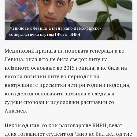
Мециновиќ Левица ја гледа како демократско-
социјалистичка партија | Фото: БИРН
Мециновиќ припаѓа на поновата генерација во
Левица, онаа што не била сведок ниту на
нејзиното основање во 2015 година, а не била на
високи позиции ниту во периодот на
внатрешните пресметки четири години подоцна,
кога дел од основачите заминаа и следуваа
судски спорови и идеолошки расправии со
Апасиев.
Некои од нив, со кои разговараше БИРН, велат
дека тогашниот студент од Чаир не бил дел од тие