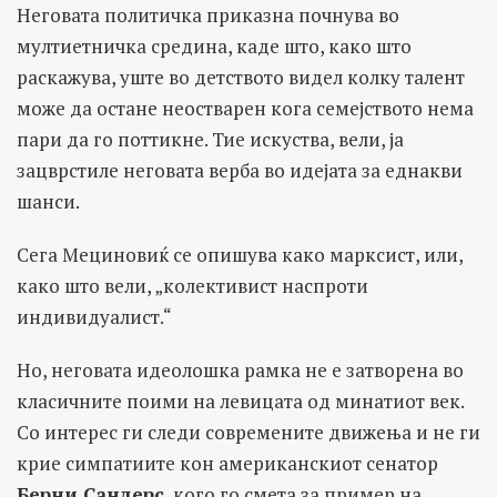
Неговата политичка приказна почнува во
мултиетничка средина, каде што, како што
раскажува, уште во детството видел колку талент
може да остане неостварен кога семејството нема
пари да го поттикне. Тие искуства, вели, ја
зацврстиле неговата верба во идејата за еднакви
шанси.
Сега Мециновиќ се опишува како марксист, или,
како што вели, „колективист наспроти
индивидуалист.“
Но, неговата идеолошка рамка не е затворена во
класичните поими на левицата од минатиот век.
Со интерес ги следи современите движења и не ги
крие симпатиите кон американскиот сенатор
Берни Сандерс
, кого го смета за пример на