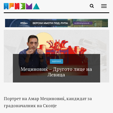
ПОРТРЕТ
Мециновиќ – Другото лице на
Левица
Портрет на Амар Мециновиќ, кандидат за
градоначалник на Скопје