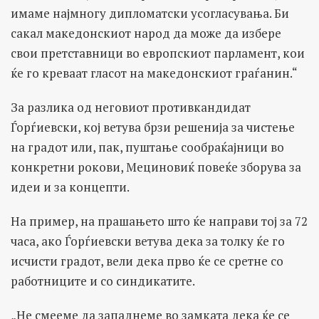
имаме најмногу дипломатски усогласувања. Би
сакал македонскиот народ да може да избере
свои претставници во европскиот парламент, кои
ќе го креваат гласот на македонскиот граѓанин.“
За разлика од неговиот противкандидат
Ѓорѓиевски, кој ветува брзи решенија за чистење
на градот или, пак, пуштање сообраќајници во
конкретни рокови, Мециновиќ повеќе зборува за
идеи и за концепти.
На пример, на прашањето што ќе направи тој за 72
часа, ако Ѓорѓиевски ветува дека за толку ќе го
исчисти градот, вели дека прво ќе се сретне со
работниците и со синдикатите.
„Не смееме да западнеме во замката дека ќе се