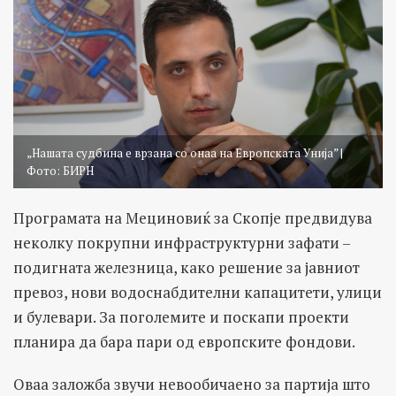
„Нашата судбина е врзана со онаа на Европската Унија” |
Фото: БИРН
Програмата на Мециновиќ за Скопје предвидува
неколку покрупни инфраструктурни зафати –
подигната железница, како решение за јавниот
превоз, нови водоснабдителни капацитети, улици
и булевари. За поголемите и поскапи проекти
планира да бара пари од европските фондови.
Оваа заложба звучи невообичаено за партија што