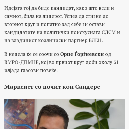
Идејата тој да биде кандидат, како што вели и
самиот, била на лидерот. Успеа да стигне до
вториот круг и попатно зад себе ги остави
кандидатите на политички поискусната СДСМ и
на владиниот коалициски партнер ВЛЕН.
В недела ќе се соочи со
Орце Ѓорѓиевски
од
ВМРО-ДПМНЕ, кој во првиот круг доби околу 61
илјада гласови повеќе.
Марксист со почит кон Сандерс