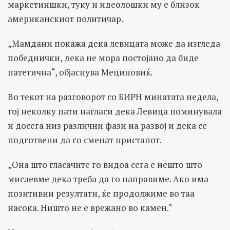
маркетиншки, туку и идеолошки му е близок
американскиот политичар.
„Мамдани покажа дека левицата може да изгледа
победнички, дека не мора постојано да биде
патетична“, објаснува Мециновиќ.
Во текот на разговорот со БИРН минатата недела,
тој неколку пати нагласи дека Левица поминувала
и досега низ различни фази на развој и дека се
подготвени да го сменат пристапот.
„Она што гласачите го видоа сега е нешто што
мислевме дека треба да го направиме. Ако има
позитивни резултати, ќе продолжиме во таа
насока. Ништо не е врежано во камен.“