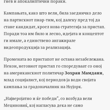
гнев и апокалиптични пораки.
Кампањата, како што вели, била заедничко дело
на партискиот пиар-тим, кој далеку пред тој да
стане кандидат, кроел нова стратегија за пристап.
Поради тоа им било и лесно, идејата и концептот
ги имале, а единствено ангажирале
видеопродукција за реализација.
Промената во пристапот не остана незабележана.
Некои, неговиот пристап го споредуваат со оној
на американскиот политичар
Зо
х
ран Мамдани
,
млад социјалист, кој периодов ја води својата
кампања за градоначалник на Њујорк.
„Најверојатно и ќе победи“, со возбуда вели
Мециновиќ, кој нагласува дека не само