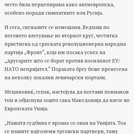
често била перцепирана како антиевропска,
особено поради симпатиите кон Русија.
И сега, сигналите се измешани. Веднаш по
неговото влегување во вториот круг, честитка
пристигна од српската револуционерна народна
партија „Фронт“, која им посака успех на
„другарите што се борат против посилниот ЕУ/
НАТО непријател.“ Пораката бргу беше пренесена
на неколку локални левичарски портали.
Мециновиќ, сепак, настојува да постави поинаков
тон и објаснува зошто сака Македонија да влезе во
Европската Унија.
„Нашата судбина е врзана со онаа на Унијата. Тоа
се нашите најголеми трговски партнери, таму