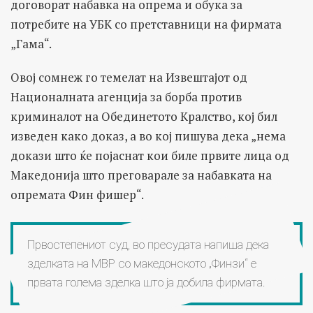
договорат набавка на опрема и обука за
потребите на УБК со претставници на фирмата
„Гама“.
Овој сомнеж го темелат на Извештајот од
Националната агенција за борба против
криминалот на Обединетото Кралство, кој бил
изведен како доказ, а во кој пишува дека „нема
докази што ќе појаснат кои биле првите лица од
Македонија што преговарале за набавката на
опремата Фин фишер“.
Првостепениот суд, во пресудата напиша дека
зделката на МВР со македонското „Финзи“ е
првата голема зделка што ја добила фирмата.