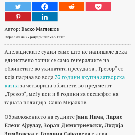
Автор:
Васко Маглешов
Објавено на 27 јануари 2023 во 13:07
Апелациските судии само што не напишале дека
единствено точни се само генералиите на
обвинетите во укинатата пресуда за „Трезор“ со
која паднаа во вода
33 години вкупна затворска
казна
за четворица обвинети во предметот
„Трезор“, меѓу кои и 8 години за ексшефот на
тајната полиција, Сашо Мијалков.
Образложението на судиите
Јани Нича, Лирие
Елези Ајрулау, Зоран Димитриевски, Лидија
Зимбовска
и
Гордана Сајковска
е дека