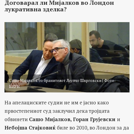
Договарал ли Мијалков во Лондон
лукративна зделка?
Сашо Мијалков со бранителот Љупчо Шврговски | Фото:
БИРН
На апелациските судии не им е јасно како
првостепениот суд заклучил дека тројцата
обвинети
Сашо Мијалков, Горан Грујевски
и
Небојша Стајковиќ
биле во 2010, во Лондон за да