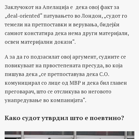
Заклучокот на Апелација е дека овој факт за
„deal-oriented“ патувањето во Лондон, „судот го
темели на претпоставки и верувања, бидејќи
самиот констатира дека нема други материјали,
освен материјални докази“.
А за да го подзасилат овој аргумент, судиите се
повикуваат на првостепената пресуда, во која
пишува дека „се претпоставува дека С.О.
комуницирал со лице од МВР и дека бил главен
преговарач, што се отсликува во неговото
унапредување во компанијата“.
Како судот утврдил што е поевтино?