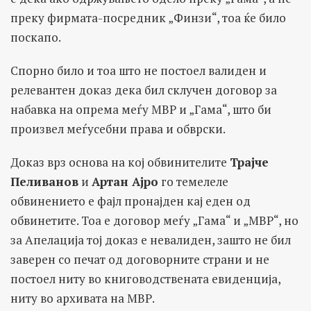
преку фирмата-посредник „Финзи“, тоа ќе било
поскапо.
Спорно било и тоа што не постоел валиден и
релевантен доказ дека бил склучен договор за
набавка на опрема меѓу МВР и „Гама“, што би
произвел меѓусебни права и обврски.
Доказ врз основа на кој обвинителите
Трајче
Пеливанов
и
Артан Ајро
го темелеле
обвинението е фајл пронајден кај еден од
обвинетите. Тоа е договор меѓу „Гама“ и „МВР“, но
за Апелација тој доказ е невалиден, зашто не бил
заверен со печат од договорните страни и не
постоел ниту во книговодствената евиденција,
ниту во архивата на МВР.