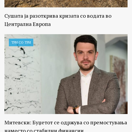
Сушата ја разоткрива кризата со водата во
Централна Европа
ТРИ СО ТРИ
Митевски: Буџетот се одржува со премостувања
наместо со стабилни финансии