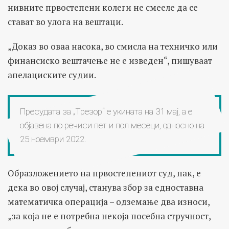
нивните првостепени колеги не смееле да се
стават во улога на вештаци.
„Доказ во оваа насока, во смисла на техничко или
финансиско вештачење не е изведен“, пишуваат
апелациските судии.
Пресудата за „Трезор“ е укината на 31 мај, а е
објавена по речиси пет и пол месеци, односно на
25 ноември 2022.
Образложението на првостепениот суд, пак, е
дека во овој случај, станува збор за едноставна
математичка операција – одземање два износи,
„за која не е потребна некоја посебна стручност,