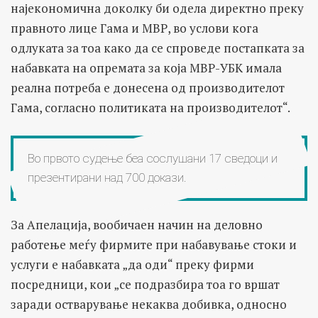
најекономична доколку би одела директно преку
правното лице Гама и МВР, во услови кога
одлуката за тоа како да се спроведе постапката за
набавката на опремата за која МВР-УБК имала
реална потреба е донесена од производителот
Гама, согласно политиката на производителот“.
Во првото судење беа сослушани 17 сведоци и
презентирани над 700 докази.
За Апелација, вообичаен начин на деловно
работење меѓу фирмите при набавување стоки и
услуги е набавката „да оди“ преку фирми
посредници, кои „се подразбира тоа го вршат
заради остварување некаква добивка, односно