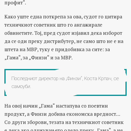
профит“.
Како уште една поткрепа за ова, судот го цитира
техничкиот советник што го ангажирале
обвинетите. Тој, пред судот изјавил дека изборот
да се оди преку дистрибутер, не само што не е на
штета на МВР, туку е придобивка за сите: за
„Гама“, за „Финзи“ и за МВР.
Последниот директор на „Финзи“, Коста Крпач, се
самоуби.
На овој начин „Гама“ настапува со поевтин
продукт, а Финзи добива економска вредност…
Со други зборови, тезата на техничкиот советник
е дека ако одржувањето одело преку „Гама“, а не