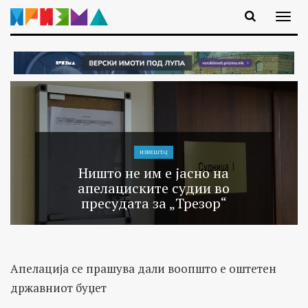
ИЗВЕШТАЈ
Ништо не им е јасно на
апелациските судии во
пресудата за „Трезор“
Апелација се прашува дали воопшто е оштетен
државниот буџет