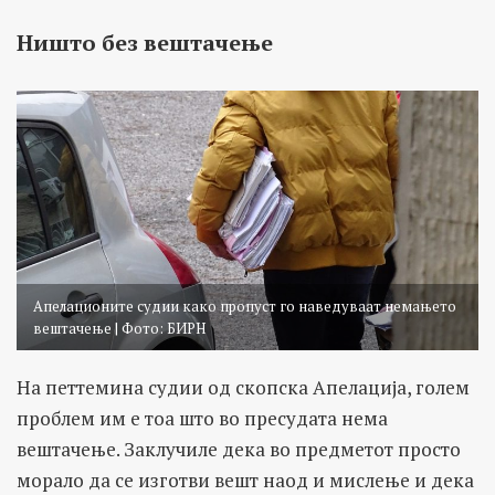
Ништо без вештачење
Апелационите судии како пропуст го наведуваат немањето
вештачење | Фото: БИРН
На петтемина судии од скопска Апелација, голем
проблем им е тоа што во пресудата нема
вештачење. Заклучиле дека во предметот просто
морало да се изготви вешт наод и мислење и дека