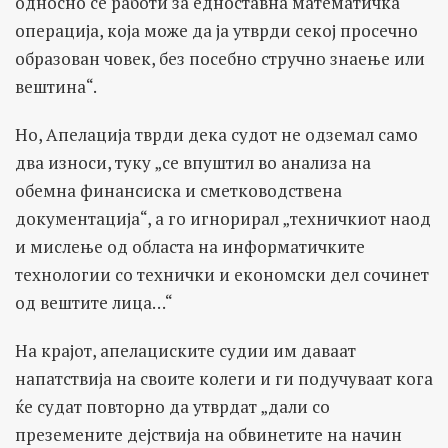
односно се работи за едноставна математичка
операција, која може да ја утврди секој просечно
образован човек, без посебно стручно знаење или
вештина“.
Но, Апелација тврди дека судот не одземал само
два износи, туку „се впуштил во анализа на
обемна финансиска и сметководствена
документација“, а го игнорирал „техничкиот наод
и мислење од областа на информатичките
технологии со технички и економски дел сочинет
од вештите лица…“
На крајот, апелациските судии им даваат
напатствија на своите колеги и ги подучуваат кога
ќе судат повторно да утврдат „дали со
преземените дејствија на обвинетите на начин