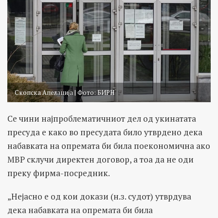
Скопска Апелација | Фото: БИРН
Се чини најпроблематичниот дел од укинатата
пресуда е како во пресудата било утврдено дека
набавката на опремата би била поекономична ако
МВР склучи директен договор, а тоа да не оди
преку фирма-посредник.
„Нејасно е од кои докази (н.з. судот) утврдува
дека набавката на опремата би била