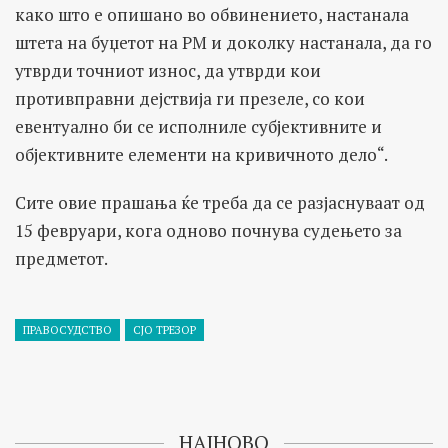
како што е опишано во обвинението, настанала
штета на буџетот на РМ и доколку настанала, да го
утврди точниот износ, да утврди кои
противправни дејствија ги презеле, со кои
евентуално би се исполниле субјективните и
објективните елементи на кривичното дело“.
Сите овие прашања ќе треба да се разјаснуваат од
15 февруари, кога одново почнува судењето за
предметот.
ПРАВОСУДСТВО
СЈО ТРЕЗОР
НАЈНОВО