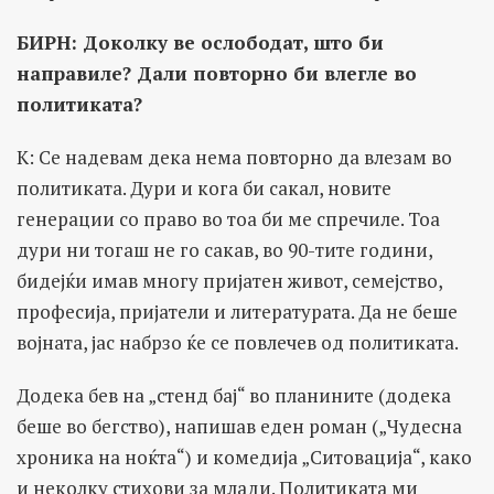
БИРН: Доколку ве ослободат, што би
направиле? Дали повторно би влегле во
политиката?
К: Се надевам дека нема повторно да влезам во
политиката. Дури и кога би сакал, новите
генерации со право во тоа би ме спречиле. Тоа
дури ни тогаш не го сакав, во 90-тите години,
бидејќи имав многу пријатен живот, семејство,
професија, пријатели и литературата. Да не беше
војната, јас набрзо ќе се повлечев од политиката.
Додека бев на „стенд бај“ во планините (додека
беше во бегство), напишав еден роман („Чудесна
хроника на ноќта“) и комедија „Ситовација“, како
и неколку стихови за млади. Политиката ми