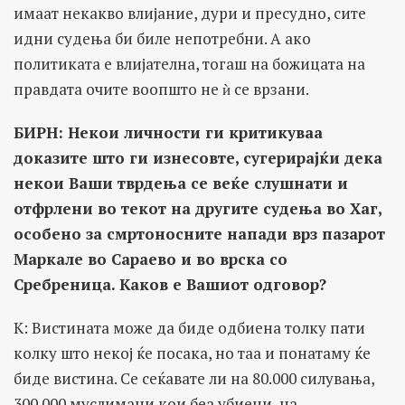
имаат некакво влијание, дури и пресудно, сите
идни судења би биле непотребни. А ако
политиката е влијателна, тогаш на божицата на
правдата очите воопшто не ѝ се врзани.
БИРН: Некои личности ги критикуваа
доказите што ги изнесовте, сугерирајќи дека
некои Ваши тврдења се веќе слушнати и
отфрлени во текот на другите судења во Хаг,
особено за смртоносните напади врз пазарот
Маркале во Сараево и во врска со
Сребреница. Каков е Вашиот одговор?
K: Вистината може да биде одбиена толку пати
колку што некој ќе посака, но таа и понатаму ќе
биде вистина. Се сеќавате ли на 80.000 силувања,
300.000 муслимани кои беа убиени, на