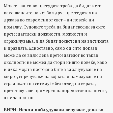
Моите шанси во пресудата треба да бидат исти
како шансите на кој бил друг претседател на
држава во современиот свет – ни повеќе ни
помалку. Судовите треба да бидат свесни за сите
претседателски должности, можности и
ограничувања, и да бидат посветени на вистината
и правдата. Едноставно, само од сите докази
може да се види дека претседателот во такви
околности не можел да стори ништо повеќе, како
и дека мојата постојана битка за зачувување на
мирот, спречување на војната и намалување на
страдањата на сите луѓе без оглед на верата,
претставувале примерен напор достоен за почит,
а не за прогон.
БИРН: Некои набљудувачи веруваат дека во