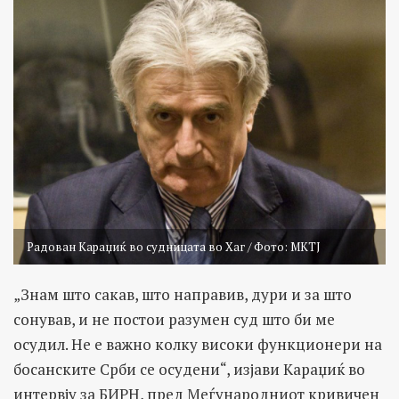
Радован Караџиќ во судницата во Хаг / Фото: МКТЈ
„Знам што сакав, што направив, дури и за што
сонував, и не постои разумен суд што би ме
осудил. Не е важно колку високи функционери на
босанските Срби се осудени“, изјави Караџиќ во
интервју за БИРН, пред Меѓународниот кривичен