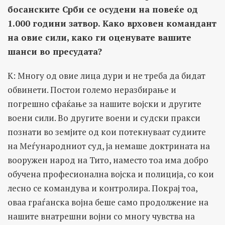
босанските Срби се осудени на повеќе од
1.000 години затвор. Како врховен командант
на овие сили, како ги оценувате вашите
шанси во пресудата?
К: Многу од овие лица дури и не треба да бидат
обвинети. Постои големо неразбирање и
погрешно сфаќање за нашите војски и другите
воени сили. Во другите воени и судски пракси
познати во земјите од кои потекнуваат судиите
на Меѓународниот суд, ја немаше доктрината на
вооружен народ на Тито, наместо тоа има добро
обучена професионална војска и полиција, со кои
лесно се командува и контролира. Покрај тоа,
оваа граѓанска војна беше само продолжение на
нашите внатрешни војни со многу чувства на