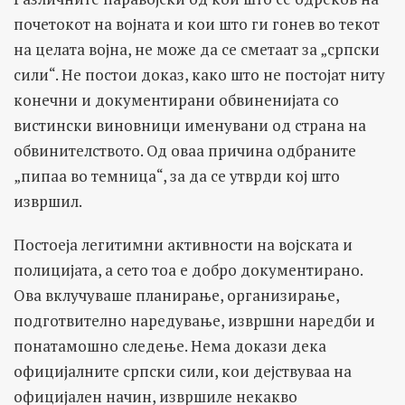
почетокот на војната и кои што ги гонев во текот
на целата војна, не може да се сметаат за „српски
сили“. Не постои доказ, како што не постојат ниту
конечни и документирани обвиненијата со
вистински виновници именувани од страна на
обвинителството. Од оваа причина одбраните
„пипаа во темница“, за да се утврди кој што
извршил.
Постоеја легитимни активности на војската и
полицијата, а сето тоа е добро документирано.
Ова вклучуваше планирање, организирање,
подготвително наредување, извршни наредби и
понатамошно следење. Нема докази дека
официјалните српски сили, кои дејствуваа на
официјален начин, извршиле некакво