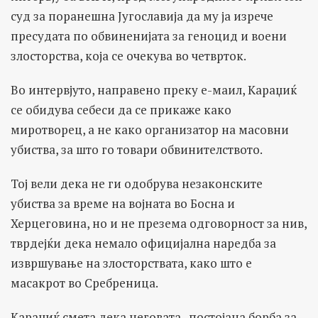
суд за поранешна Југославија да му ја изрече
пресудата по обвиненијата за геноцид и воени
злосторства, која се очекува во четврток.
Во интервјуто, направено преку е-маил, Караџиќ
се обидува себеси да се прикаже како
миротворец, а не како организатор на масовни
убиства, за што го товари обвинителството.
Тој вели дека не ги одобрува незаконските
убиства за време на војната во Босна и
Херцеговина, но и не презема одговорност за нив,
тврдејќи дека немало официјална наредба за
извршување на злосторствата, како што е
масакрот во Сребреница.
Караџиќ смета дека неговата „постојана борба за