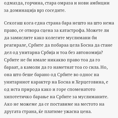
одмазда, горчина, стара омраза и нови амбиции
за доминација врз соседите.
Секогаш кога една страна бара нешто на што нема
право, се отвора сцена за катастрофа. Можете ли
да замислите како колегите муслимани би
реагирале, Србите да побараа цела Босна да стане
дел од унитарна Србија и тоа без автономија?
Србите не би имале никакво право тоа да го
бараат, а камоли да го наметнат тоа со сила. Но,
она што беше барано од Србите во однос на
унитарниот карактер на Босна и Херцеговина, е
од иста природа како и горе споменатото
хипотетичко барање на Србите за муслиманите.
Ако не можеме да се поставиме на местото на
другата страна, ќе платиме ужасна цена.