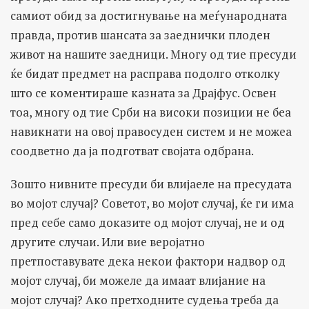
самиот обид за достигнување на меѓународната
правда, против шансата за заеднички плоден
живот на нашите заедници. Многу од тие пресуди
ќе бидат предмет на расправа подолго отколку
што се коментираше казната за Драјфус. Освен
тоа, многу од тие Срби на високи позиции не беа
навикнати на овој правосуден систем и не можеа
соодветно да ја подготват својата одбрана.
Зошто нивните пресуди би влијаеле на пресудата
во мојот случај? Советот, во мојот случај, ќе ги има
пред себе само доказите од мојот случај, не и од
другите случаи. Или вие веројатно
претпоставувате дека некои фактори надвор од
мојот случај, би можеле да имаат влијание на
мојот случај? Ако претходните судења треба да