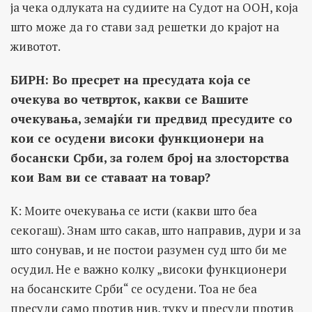
ја чека одлуката на судиите на Судот на ООН, која
што може да го стави зад решетки до крајот на
животот.
БИРН: Во пресрет на пресудата која се
очекува во четврток, какви се Вашите
очекувања, земајќи ги предвид пресудите со
кои се осудени високи функционери на
босански Срби, за голем број на злосторства
кои Вам ви се ставаат на товар?
K: Моите очекувања се исти (какви што беа
секогаш). Знам што сакав, што направив, дури и за
што сонував, и не постои разумен суд што би ме
осудил. Не е важно колку „високи функционери
на босанските Срби“ се осудени. Тоа не беа
пресуди само против нив, туку и пресуди против