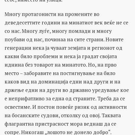
Многу протагонисти на промените во
деведесеттите години на минатиот век веќе не се
со нас. Многу луѓе, многу помлади и многу
поубави од нас, починаа на сите страни. Новите
генерации нека ја чуваат земјата и регионот од
какви било проблеми и нека ја градат својата
иднина без товарот на минатото. Но, на прво
место – заборавите на постигнување на било
каков вид на доминација едни над други и на
држење едни на други во државно уредување кое
е неприфатливо за една од страните. Треба да се
освестиме. И постои повеќе ризик од активности
на босанските судови, отколку од овој. Таквата
флагрантна пристрасност мора веднаш да се
сопре. Никогаш „лошото не донело добро“.