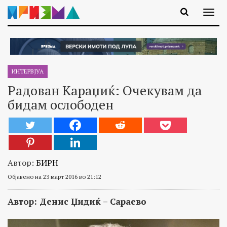
ИНТЕРВЈУА
Радован Караџиќ: Очекувам да
бидам ослободен
Автор:
БИРН
Објавено на 23 март 2016 во 21:12
Автор: Денис Џидиќ
–
Сараево