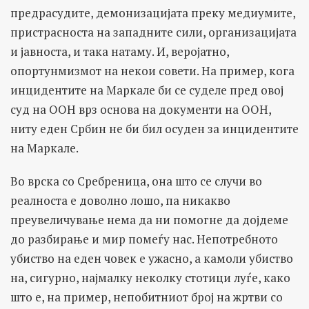
предрасудите, демонизацијата преку медиумите,
пристрасноста на западните сили, организацијата
и јавноста, и така натаму. И, веројатно,
опортунмизмот на некои совети. На пример, кога
инцидентите на Маркале би се суделе пред овој
суд на ООН врз основа на документи на ООН,
ниту еден Србин не би бил осуден за инцидентите
на Маркале.
Во врска со Сребреница, она што се случи во
реалноста е доволно лошо, па никакво
преувеличување нема да ни помогне да дојдеме
до разбирање и мир помеѓу нас. Непотребното
убиство на еден човек е ужасно, а камоли убиство
на, сигурно, најмалку неколку стотици луѓе, како
што е, на пример, непобитниот број на жртви со