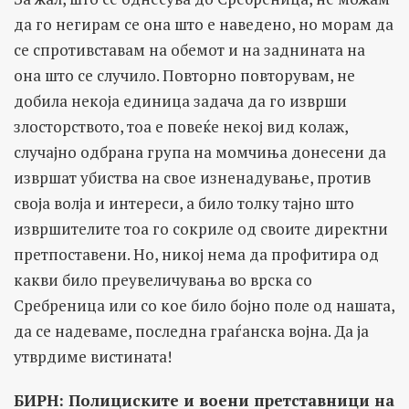
да го негирам се она што е наведено, но морам да
се спротивставам на обемот и на заднината на
она што се случило. Повторно повторувам, не
добила некоја единица задача да го изврши
злосторството, тоа е повеќе некој вид колаж,
случајно одбрана група на момчиња донесени да
извршат убиства на свое изненадување, против
своја волја и интереси, а било толку тајно што
извршителите тоа го сокриле од своите директни
претпоставени. Но, никој нема да профитира од
какви било преувеличувања во врска со
Сребреница или со кое било бојно поле од нашата,
да се надеваме, последна граѓанска војна. Да ја
утврдиме вистината!
БИРН: Полициските и воени претставници на