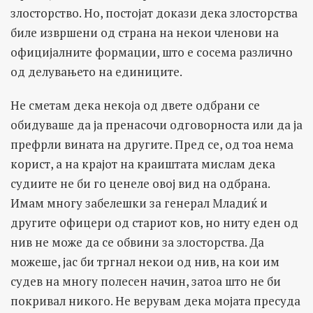
злосторство. Но, постојат докази дека злосторства
биле извршени од страна на некои членови на
официјалните формации, што е сосема различно
од делувањето на единиците.
Не сметам дека некоја од двете одбрани се
обидуваше да ја пренасочи одговорноста или да ја
префрли вината на другите. Пред се, од тоа нема
корист, а на крајот на краиштата мислам дека
судиите не би го ценеле овој вид на одбрана.
Имам многу забелешки за генерал Младиќ и
другите офицери од стариот ков, но ниту еден од
нив не може да се обвини за злосторства. Да
можеше, јас би тргнал некои од нив, на кои им
судев на многу полесен начин, затоа што не би
покривал никого. Не верувам дека мојата пресуда