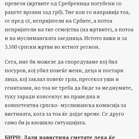
превези (жртвите од Сребреница погубени со
рацете врзани зад грб). Тие кои го направија тоа,
се пред сѐ, непријатели на Србите, а потоа
непријатели на тие семејства (на жртвите), а потоа
и на муслиманската заедница. Истото важи и за
3.500 српски жртви во истиот регион.
Сега, ние би можеле да споредуваме кој бил
посуров, кој убил повеќе жени, деца и постари
лица, кој заклал повеќе грла, пресекол уши и
гениталии, но тоа не треба да биде за медиумите,
туку заради консензус во праведна и
компетентна српско- муслиманска комисија за
вистината, кога за тоа ќе дојде време. Се друго
само би ја влошило ситуацијата.
БИРН: Дали навистина сметате дека ќе