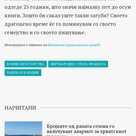
одзеде 25 години, што значи најмалку пет до осум
книги. Зошто би сакал уште такви загуби? Своето
драгоцено време ќе го поминувам со своето
семејство и со своето пишување.
Интервјуто е објавено на
Балканска транзициска правда
ВОЕНИ ЗЛОСТОРСТВА
МЕЃУНАРОДЕН СУД НА ПРАВДАТА
РАДОВАН КАРАЏИЌ
НАЈЧИТАНИ
Бројките од раната сезона го
вклучуваат алармот за хрватскиот