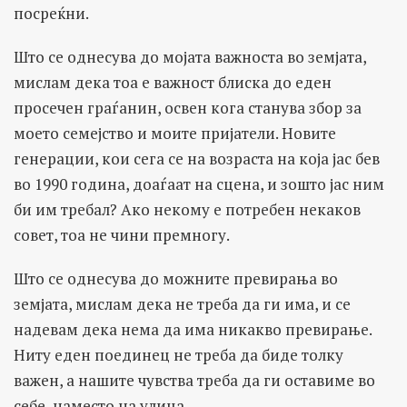
посреќни.
Што се однесува до мојата важноста во земјата,
мислам дека тоа е важност блиска до еден
просечен граѓанин, освен кога станува збор за
моето семејство и моите пријатели. Новите
генерации, кои сега се на возраста на која јас бев
во 1990 година, доаѓаат на сцена, и зошто јас ним
би им требал? Ако некому е потребен некаков
совет, тоа не чини премногу.
Што се однесува до можните превирања во
земјата, мислам дека не треба да ги има, и се
надевам дека нема да има никакво превирање.
Ниту еден поединец не треба да биде толку
важен, a нашите чувства треба да ги оставиме во
себе, наместо на улица.