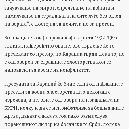
зачувување на мирот, спречување на војната и
намалување на страдањата на сите луѓе без оглед
на верата“, е достојна за почит, а не за прогон.
Бошњаците кои ја преживеаја војната 1992-1995
година, најверојатно ова негово тврдење ќе го
пречекаат со презир, но Караџиќ тврди дека тој не
е одговорен за страшните злосторства кои се
направени за време на конфликтот.
Пресудата за Караџиќ ќе биде една од најважните
пресуди за воени злосторства што некогаш е
изречена, а неговите одговори на прашањата на
БИРН, колку и да се неприфатливи за бошњачките
жртви, даваат слика за тоа како размислува
поранешниот лидер на босанските Срби, додека