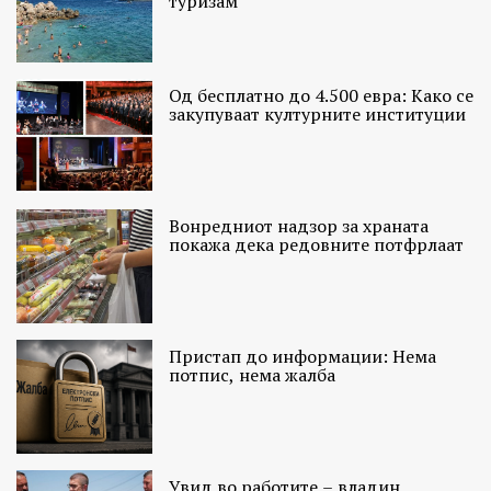
туризам
Од бесплатно до 4.500 евра: Како се
закупуваат културните институции
Вонредниот надзор за храната
покажа дека редовните потфрлаат
Пристап до информации: Нема
потпис, нема жалба
Увид во работите – владин