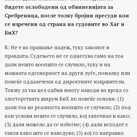
бидете ослободени од обвиненијата за
Сребреница, после толку бројни пресуди кои
се изречени од страна на судовите во Хаг и
БиХ?
K: Не е во прашање надеж, туку законот и
правдата. Судењето не се однесува само на тоа
дали нешто воопшто се случило, туку и на
можната одговорност на други луѓе, помалку или
повеќе оддалечени од директните извршители.
Токму за таа цел одбив многу наводи во врска со
злосторствата ширум БиХ по повеќе основи: (1)
дали тоа во реалноста воопшто се случило; (2) под
кои услови нешто се случило, кој започнал и како;
(3) дали можело да се избегне; (4) дали исходот е
таков како што се наведува; (5) кој го направил