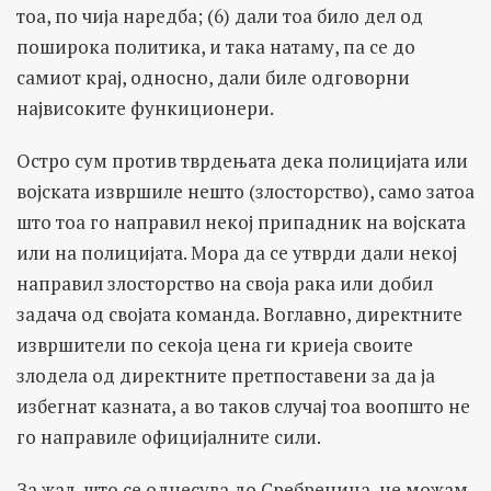
тоа, по чија наредба; (6) дали тоа било дел од
поширока политика, и така натаму, па се до
самиот крај, односно, дали биле одговорни
највисоките функиционери.
Остро сум против тврдењата дека полицијата или
војската извршиле нешто (злосторство), само затоа
што тоа го направил некој припадник на војската
или на полицијата. Мора да се утврди дали некој
направил злосторство на своја рака или добил
задача од својата команда. Воглавно, директните
извршители по секоја цена ги криеја своите
злодела од директните претпоставени за да ја
избегнат казната, а во таков случај тоа воопшто не
го направиле официјалните сили.
За жал, што се однесува до Сребреница, не можам