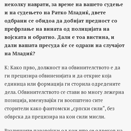
неколку наврати, за време на вашето судење
и на судењето на Ратко Младиќ, двете
одбрани се обидоа да добијат предност со
префрлање на вината од полицијата на
војската и обратно. Дали е тоа вистина, и
дали вашата пресуда ќе се одрази на случајот
на Младиќ?
К: Како прво, должност на обвинителството е да
ги прецизира обвиненијата и да открие која
единица или формација ги сторила одредените
дела. Обвинителството се стави во многу лежерна
позиција, именувајќи ги воопштено сите
сторители како фантомски „српски сили“, без
обврска да прецизира на кои сили мисли.
Различните паравојски од кои што се одреков на