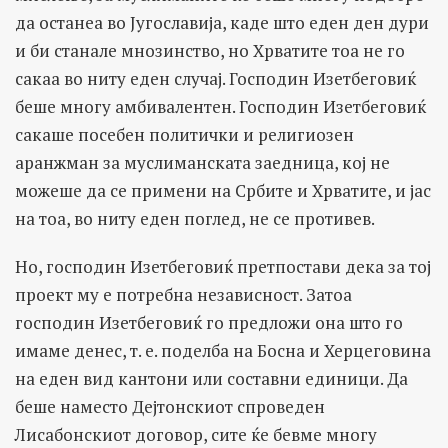
да останеа во Југославија, каде што еден ден дури
и би станале мнозинство, но Хрватите тоа не го
сакаа во ниту еден случај. Господин Изетбеговиќ
беше многу амбивалентен. Господин Изетбеговиќ
сакаше посебен политички и религиозен
аранжман за муслиманската заедница, кој не
можеше да се примени на Србите и Хрватите, и јас
на тоа, во ниту еден поглед, не се противев.
Но, господин Изетбеговиќ претпостави дека за тој
проект му е потребна независност. Затоа
господин Изетбеговиќ го предложи она што го
имаме денес, т. е. поделба на Босна и Херцеговина
на еден вид кантони или составни единици. Да
беше наместо Дејтонскиот спроведен
Лисабонскиот договор, сите ќе бевме многу