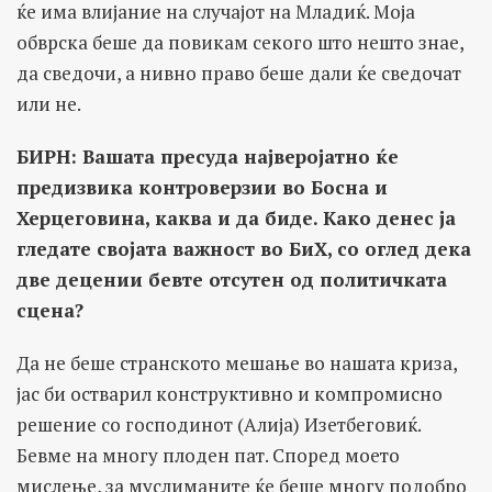
ќе има влијание на случајот на Младиќ. Моја
обврска беше да повикам секого што нешто знае,
да сведочи, а нивно право беше дали ќе сведочат
или не.
БИРН: Вашата пресуда најверојатно ќе
предизвика контроверзии во Босна и
Херцеговина, каква и да биде. Како денес ја
гледате својата важност во БиХ, со оглед дека
две децении бевте отсутен од политичката
сцена?
Да не беше странското мешање во нашата криза,
јас би остварил конструктивно и компромисно
решение со господинот (Алија) Изетбеговиќ.
Бевме на многу плоден пат. Според моето
мислење, за муслиманите ќе беше многу подобро