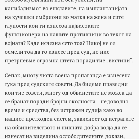
канибализмот во енклавите, на имплантацијата
на кучешки ембриони во матка на жена и сите
глупости кои ги изнесоа највисоките
функционери на нашите противници во текот на
војната? Каде исчезна сето тоа? Никој не се
осмели тоа да го изнесе пред суд, но ние
претрпевме огромна штета поради тие „вистини“.
Сепак, многу чиста воена пропаганда е изнесена
тука пред судските совети. Да бидеме праведни
кон тие совети, многу од обвинетите не можеа да
се бранат поради бројни околности – недоволно
време и средства, без истражен судија како во
нашиот претходен систем, зависност од истрагите
на обвинителството и нивната добра волја да се
изнесат на виделина ослободителните докази,