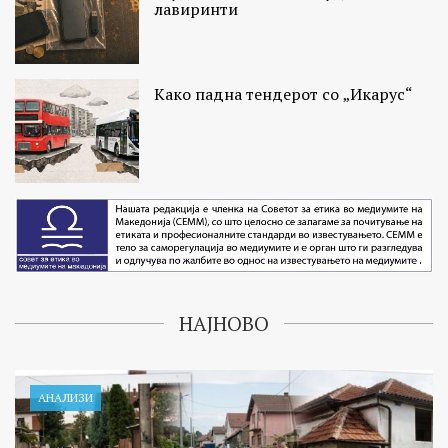
лавиринти
Како падна тендерот со „Икарус“
НАЈНОВО
АНАЛИЗИ