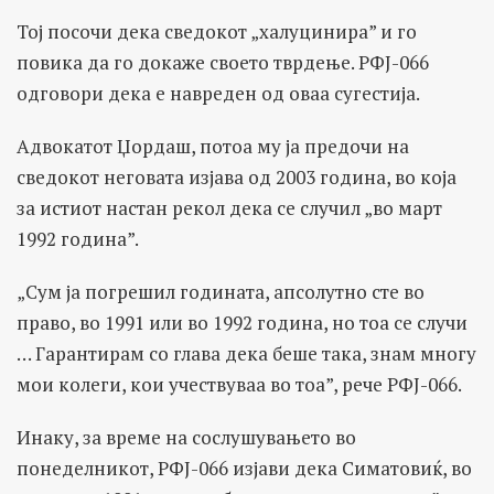
Тој посочи дека сведокот „халуцинира” и го
повика да го докаже своето тврдење. РФЈ-066
одговори дека е навреден од оваа сугестија.
Адвокатот Џордаш, потоа му ја предочи на
сведокот неговата изјава од 2003 година, во која
за истиот настан рекол дека се случил „во март
1992 година”.
„Сум ја погрешил годината, апсолутно сте во
право, во 1991 или во 1992 година, но тоа се случи
… Гарантирам со глава дека беше така, знам многу
мои колеги, кои учествуваа во тоа”, рече РФЈ-066.
Инаку, за време на сослушувањето во
понеделникот, РФЈ-066 изјави дека Симатовиќ, во