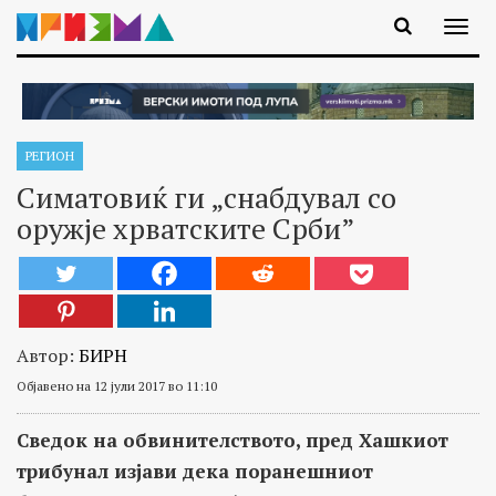
РЕГИОН
Симатовиќ ги „снабдувал со
оружје хрватските Срби”
Автор:
БИРН
Објавено на 12 јули 2017 во 11:10
Сведок на обвинителството, пред Хашкиот
трибунал изјави дека поранешниот