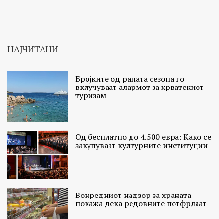
НАЈЧИТАНИ
Бројките од раната сезона го
вклучуваат алармот за хрватскиот
туризам
Од бесплатно до 4.500 евра: Како се
закупуваат културните институции
Вонредниот надзор за храната
покажа дека редовните потфрлаат