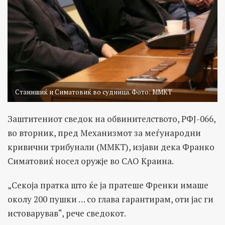
Станишиќ и Симатовиќ во судница. Фото: ММКТ
Заштитениот сведок на обвинителството, РФЈ-066,
во вторник, пред Механизмот за меѓународни
кривични трибунали (MМКТ), изјави дека Франко
Симатовиќ носел оружје во САО Краина.
„Секоја пратка што ќе ја пратеше Френки имаше
околу 200 пушки … со глава гарантирам, оти јас ги
истоварував“, рече сведокот.