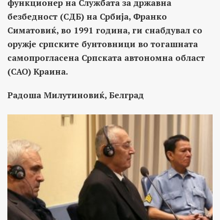
функционер на Службата за државна
безбедност (СДБ) на Србија, Франко
Симатовиќ, во 1991 година, ги снабдувал со
оружје српските бунтовници во тогашната
самопрогласена Српската автономна област
(САО) Краина.
Радоша Милутиновиќ, Белград