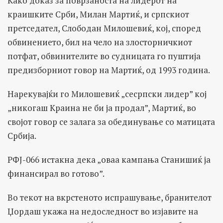
Како доказ за поврзаноста на лидерот на
краишките Срби, Милан Мартиќ, и српскиот
претседател, Слободан Милошевиќ, кој, според
обвинението, бил на чело на злосторничкиот
потфат, обвинителите во судницата го пуштија
предизборниот говор на Мартиќ, од 1993 година.
Нарекувајќи го Милошевиќ „сесрпски лидер” кој
„никогаш Краина не би ја продал”, Мартиќ, во
својот говор се залага за обединување со матицата
Србија.
РФЈ-066 истакна дека „оваа кампања Станишиќ ја
финансирал во готово”.
Во текот на вкрстеното испрашување, бранителот
Џордаш укажа на недоследност во изјавите на