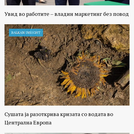
Увид во работите – владин маркетинг без повод
BALKAN INSIGHT
Сушата ја разоткрива кризата со водата во
Централна Европа