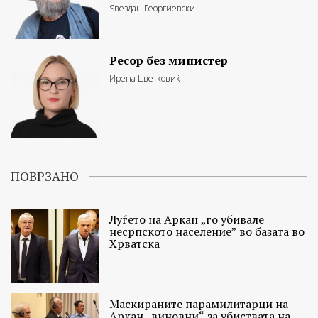
Ѕвездан Георгиевски
Ресор без министер
Ирена Цветковиќ
ПОВРЗАНО
Луѓето на Аркан „го убивале
несрпското население” во базата во
Хрватска
Маскираните парамилитарци на
Аркан „виновни“ за убиствата на