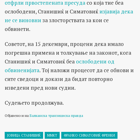
отфрли првостепената пресуда
со која тие беа
ослободени, Станишиќ и Симатовиќ
изјавија дека
не се виновни
за злосторствата за кои се
обвинети.
Советот, на 15 декември, процени дека имало
погрешна примена и толкување на законот, кога
Станишиќ и Симатовиќ беа
ослободени од
обвиненијата
. Тој наложи процесот да се обнови и
сите сведоци и докази да бидат повторно
изведени пред нови судии.
Судењето продолжува.
Објавено и на
Балканска транзициска правда
ЈОВИЦА СТАНИШИЌ
ММКТ
ФРАНКО СИМАТОВИЌ ФРЕНКИ