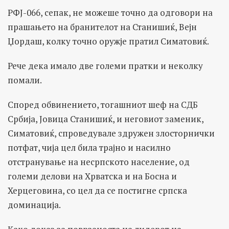
РФЈ-066, сепак, не можеше точно да одговори на
прашањето на бранителот на Станишиќ, Вејн
Џордаш, колку точно оружје пратил Симатовиќ.
Рече дека имало две големи пратки и неколку
помали.
Според обвинението, тогашниот шеф на СДБ
Србија, Јовица Станишиќ, и неговиот заменик,
Симатовиќ, спроведувале здружен злосторнички
потфат, чија цел била трајно и насилно
отстранување на несрпското население, од
големи делови на Хрватска и на Босна и
Херцеговина, со цел да се постигне српска
доминација.