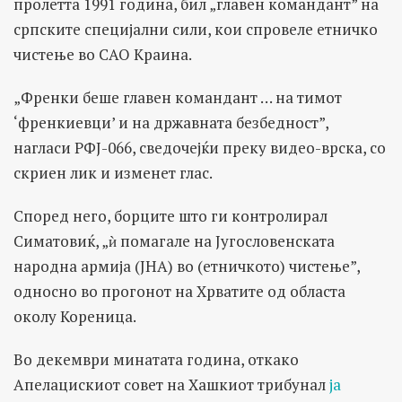
пролетта 1991 година, бил „главен командант” на
српските специјални сили, кои спровеле етничко
чистење во САО Краина.
„Френки беше главен командант … на тимот
‘френкиевци’ и на државната безбедност”,
нагласи РФЈ-066, сведочејќи преку видео-врска, со
скриен лик и изменет глас.
Според него, борците што ги контролирал
Симатовиќ, „ѝ помагале на Југословенската
народна армија (ЈНА) во (етничкото) чистење”,
односно во прогонот на Хрватите од областа
околу Кореница.
Во декември минатата година, откако
Апелацискиот совет на Хашкиот трибунал
ја