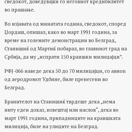
сведокот, доведувајќи го неговиот кредибилитет
во прашање.
Во изјавата од минатата година, сведокот, според
Џордаш, опишал, како во март 1991 година, за
време на големите демонстрации во Белград,
Станишиќ од Мартиќ побарал, во главниот град на
Србија, да му „испрати 150 краишки милицајци”.
РФЈ-066 наведе дека 50 до 70 милицајци, со авиоn
од аеродромот Удбине, биле пренесени во
Белград.
Бранителот на Станишиќ тврдеше дека „нема
ниту еден доказ, извештај или наслов“, дека во
март 1991 година, припадниците на краишката
милиција, биле на улиците на Белград.